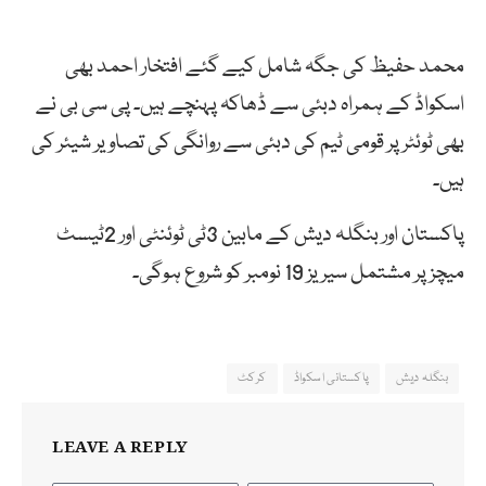
محمد حفیظ کی جگہ شامل کیے گئے افتخار احمد بھی
اسکواڈ کے ہمراہ دبئی سے ڈھاکہ پہنچے ہیں۔ پی سی بی نے
بھی ٹوئٹر پر قومی ٹیم کی دبئی سے روانگی کی تصاویر شیئر کی
ہیں۔
پاکستان اور بنگلہ دیش کے مابین 3ٹی ٹوئنٹی اور 2ٹیسٹ
میچز پر مشتمل سیریز 19 نومبر کو شروع ہوگی۔
بنگلہ دیش
پاکستانی اسکواڈ
کرکٹ
LEAVE A REPLY