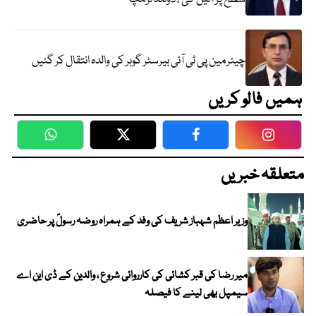
چیئرمین پی ٹی آئی بیرسٹر گوہر کی والدہ انتقال کر گئیں
ہمیں فالو کریں
WhatsApp
Twitter
Facebook
Faceboo
متعلقہ خبریں
وزیر اعظم شہباز شریف کی وفد کے ہمراہ روضہ رسولؐ پر حاضری
میر رضا کی قبر کشائی کی کارروائی شروع ، والدین کے ڈی این اے
سیمپل بھی لینے کا فیصلہ