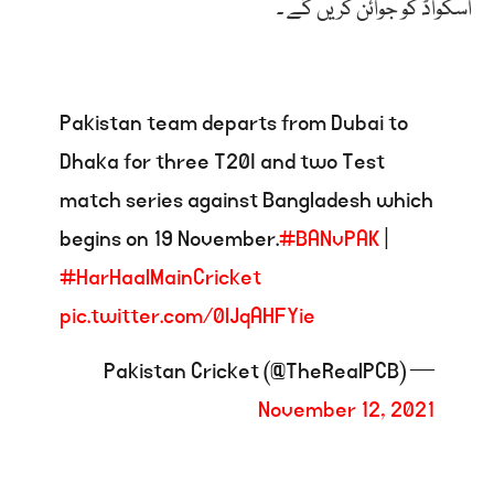
اسکواڈ کو جوائن کریں گے ۔
Pakistan team departs from Dubai to
Dhaka for three T20I and two Test
match series against Bangladesh which
begins on 19 November.
#BANvPAK
|
#HarHaalMainCricket
pic.twitter.com/0lJqAHFYie
— Pakistan Cricket (@TheRealPCB)
November 12, 2021