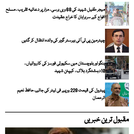
میجر طفیل شہید کی 68 ویں برسی ، مزار پر دعائیہ تقریب ، مسلح
افواج کے سربراہان کا خراج عقیدت
چیئرمین پی ٹی آئی بیرسٹر گوہر کی والدہ انتقال کر گئیں
ہنگو اور بلوچستان میں سکیورٹی فورسز کی کارروائیاں ،
10دہشتگرد ہلاک ، کیپٹن شہید
پیٹرول کی قیمت 228 روپے فی لیٹر کی جائے، حافظ نعیم
الرحمان
مقبول ترین خبریں