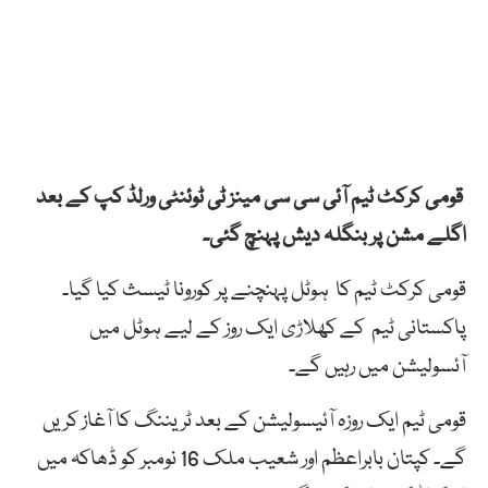
قومی کرکٹ ٹیم آئی سی سی مینز ٹی ٹوئنٹی ورلڈ کپ کے بعد
اگلے مشن پر بنگلہ دیش پہنچ گئی۔
قومی کرکٹ ٹیم کا ہوٹل پہنچنے پر کورونا ٹیسث کیا گیا۔
پاکستانی ٹیم کے کھلاڑی ایک روز کے لیے ہوٹل میں
آئسولیشن میں رہیں گے۔
قومی ٹیم ایک روزہ آئیسولیشن کے بعد ٹریننگ کا آغاز کریں
گے۔ کپتان بابراعظم اور شعیب ملک 16 نومبر کو ڈھاکہ میں