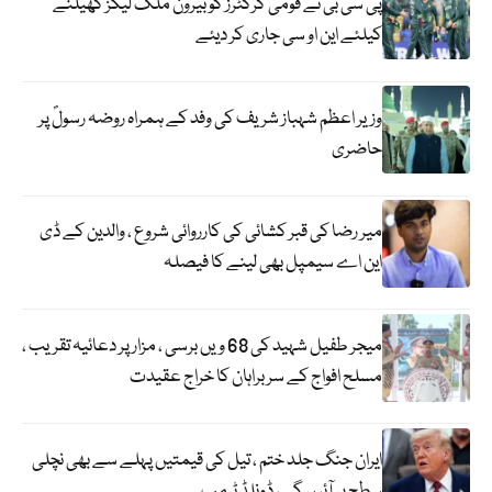
پی سی بی نے قومی کرکٹرز کو بیرون ملک لیگز کھیلنے
کیلئے این او سی جاری کر دیئے
وزیر اعظم شہباز شریف کی وفد کے ہمراہ روضہ رسولؐ پر
حاضری
میر رضا کی قبر کشائی کی کارروائی شروع ، والدین کے ڈی
این اے سیمپل بھی لینے کا فیصلہ
میجر طفیل شہید کی 68 ویں برسی ، مزار پر دعائیہ تقریب ،
مسلح افواج کے سربراہان کا خراج عقیدت
ایران جنگ جلد ختم ، تیل کی قیمتیں پہلے سے بھی نچلی
سطح پر آئیں گی ، ڈونلڈ ٹرمپ