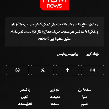
ہم نیوز پر شائع یا نشر ہونے والا مواد ادارتی ٹیم کی کاوش ہے۔ اس مواد کو بغیر
پیشگی اجازت کسی بھی صورت میں استعمال یا نقل کرنا درست نہیں۔ تمام
حقوق محفوظ ہیں © 2026
رابطہ کریں
پرائیویسی پالیسی
WhatsApp
Twitter
Facebook
Faceboo
صفحۂ اول
تازہ ترین
پاکستان
دنیا
معیشت
کھیل
تعلیم
صحت
انٹرٹینمنٹ