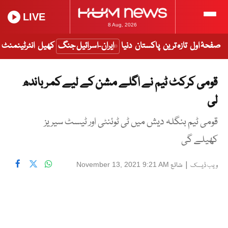
LIVE
8 Aug, 2026
صفحۂ اول
تازہ ترین
پاکستان
دنیا
ایران-اسرائیل جنگ
کھیل
انٹرٹینمنٹ
قومی کرکٹ ٹیم نے اگلے مشن کے لیے کمر باندھ
لی
قومی ٹیم بنگلہ دیش میں ٹی ٹوئنٹی اور ٹیسٹ سیریز
کھیلے گی
|
شائع
November 13, 2021 9:21 AM
ویب ڈیسک