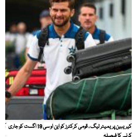
کیریبین پریمیئر لیگ ، قومی کرکٹرز کو این او سی 19 اگست کو جاری
آز
کرنے کا فیصلہ
چھی