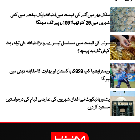
ملک بھر میں آٹے کی قیمت میں اضافہ، ایک ہفتے میں کئی
شہروں میں 20 کلو تھیلا 100 روپے تک مہنگا
سونے کی قیمت میں مسلسل تیسرے روز بڑا اضافہ ، فی تولہ ریٹ
کہاں تک جا پہنچا؟
ویمنز ایشیا کپ 2026، پاکستان اور بھارت کا مقابلہ دبئی میں
ہو گا
پشاور ہائیکورٹ نے افغان شہریوں کی عارضی قیام کی درخواستیں
مسترد کر دیں