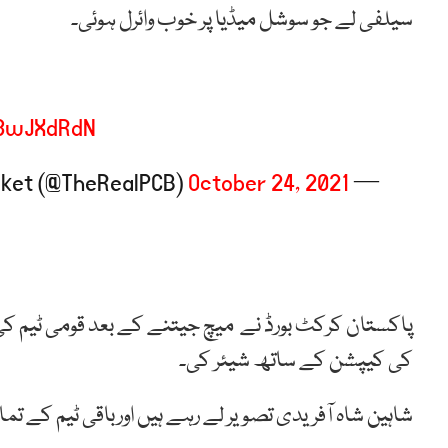
سیلفی لے جو سوشل میڈیا پر خوب وائرل ہوئی۔
O8wJXdRdN
October 24, 2021
— Pakistan Cricket (@TheRealPCB)
پاکستان کرکٹ بورڈ نے میچ جیتنے کے بعد قومی ٹیم کی
کی کیپشن کے ساتھ شیئر کی۔
شاہین شاہ آفریدی تصویر لے رہے ہیں اورباقی ٹیم کے تم