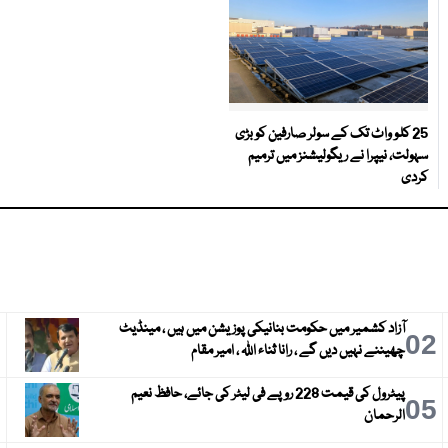
25 کلو واٹ تک کے سولر صارفین کو بڑی
سہولت، نیپرا نے ریگولیشنز میں ترمیم
کردی
آزاد کشمیر میں حکومت بنانیکی پوزیشن میں ہیں ، مینڈیٹ
3
02
چھیننے نہیں دیں گے ، رانا ثناء اللہ ، امیر مقام
پیٹرول کی قیمت 228 روپے فی لیٹر کی جائے، حافظ نعیم
6
05
الرحمان