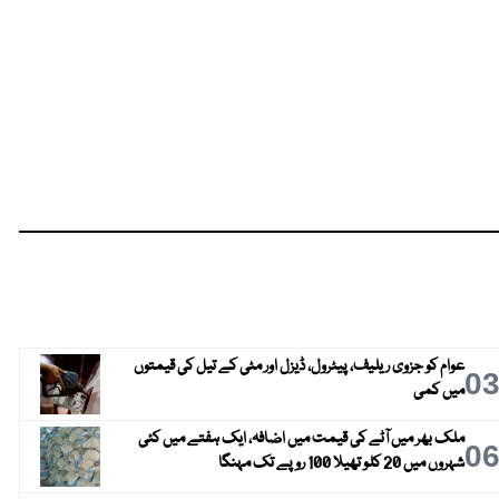
عوام کو جزوی ریلیف، پیٹرول، ڈیزل اور مٹی کے تیل کی قیمتوں
0
میں کمی
ملک بھر میں آٹے کی قیمت میں اضافہ، ایک ہفتے میں کئی
0
شہروں میں 20 کلو تھیلا 100 روپے تک مہنگا