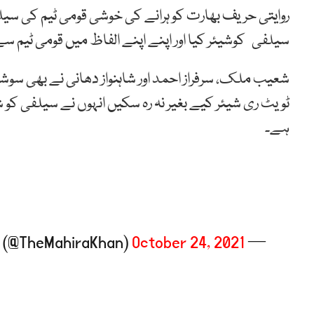
روایتی حریف بھارت کو ہرانے کی خوشی قومی ٹیم کی سیل
سیلفی کوشیئر کیا اور اپنے اپنے الفاظ میں قومی ٹیم سے
شعیب ملک، سرفراز احمد اور شاہنواز دھانی نے بھی سوشل 
ٹویٹ ری شیئر کیے بغیر نہ رہ سکیں انہوں نے سیلفی کو
ہے۔
October 24, 2021
— Mahira Khan (@TheMahiraKhan)