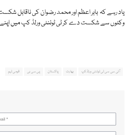
وکٹوں سے شکست دے کر ٹی ٹوئنٹی ورلڈ کپ میں اپنے
آئی سی سی ٹی ٹوئنٹی ورلڈکپ
بھارت
پاکستان
پی سی بی
قومی ٹیم