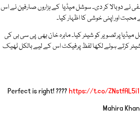
فی نے دوبالا کر دی۔ سوشل میڈیا کے ہزاروں صارفین نے اس
 محبت اور اپنی خوشی کا اظہار کیا۔
میڈیا پر تصویر کو شیئر کیا۔ ماہرہ خان بھی پی سی بی کی
 شیئر کرتے ہوئے لکھا لفظ پرفیکٹ اس کے لیے بالکل ٹھیک
Perfect is right! ????
https://t.co/ZNstfAL5i1