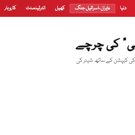
دنیا
ایران-اسرائیل جنگ
کھیل
انٹرٹینمنٹ
کاروبار
ی” کی چرچے
 کی کیپشن کے ساتھ شیئر کی