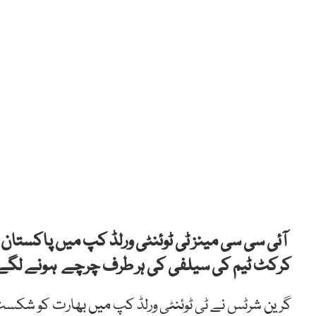
آئی سی سی مینز ٹی ٹوئنٹی ورلڈ کپ میں پاکستا
کرکٹ ٹیم کی سیلفی کی ہر طرف چرچے ہونے لگے
گرین شرٹس نے ٹی ٹوئنٹی ورلڈ کپ میں بھارت کو شکست