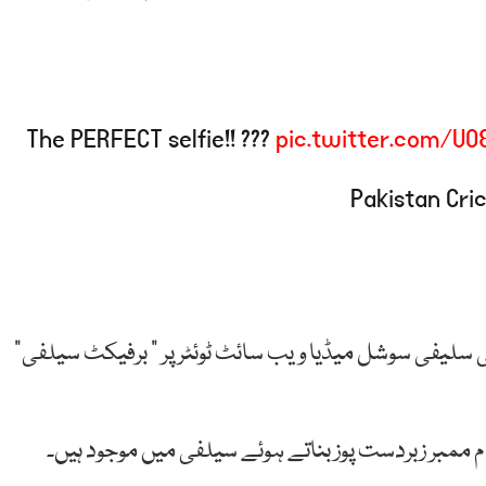
The PERFECT selfie!! ???
pic.twitter.com/U
 سلیفی سوشل میڈیا ویب سائٹ ٹوئٹر پر ” برفیکٹ سیلفی”
ام ممبر زبردست پوز بناتے ہوئے سیلفی میں موجود ہیں۔