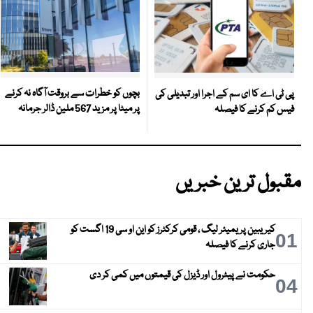
بچوں کو خطرات سے بروقت آگاہ نہ کرنے
پی ٹی اے کا ای سم کے اجرا اور تبدیلی کی
پر میٹا پر مزید 567 ملین ڈالر جرمانہ
فیس کم کرنے کا فیصلہ
مقبول ترین خبریں
کیریبین پریمیئر لیگ ، قومی کرکٹرز کو این او سی 19 اگست کو
01
جاری کرنے کا فیصلہ
حکومت نے پیٹرول اور ڈیزل کی قیمتوں میں کمی کر دی
04