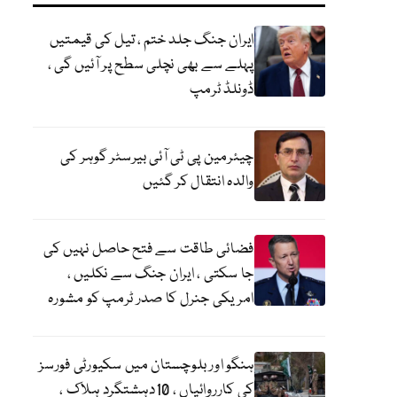
ایران جنگ جلد ختم ، تیل کی قیمتیں
پہلے سے بھی نچلی سطح پر آئیں گی ،
ڈونلڈ ٹرمپ
چیئرمین پی ٹی آئی بیرسٹر گوہر کی
والدہ انتقال کر گئیں
فضائی طاقت سے فتح حاصل نہیں کی
جا سکتی ، ایران جنگ سے نکلیں ،
امریکی جنرل کا صدر ٹرمپ کو مشورہ
ہنگو اور بلوچستان میں سکیورٹی فورسز
کی کارروائیاں ، 10دہشتگرد ہلاک ،