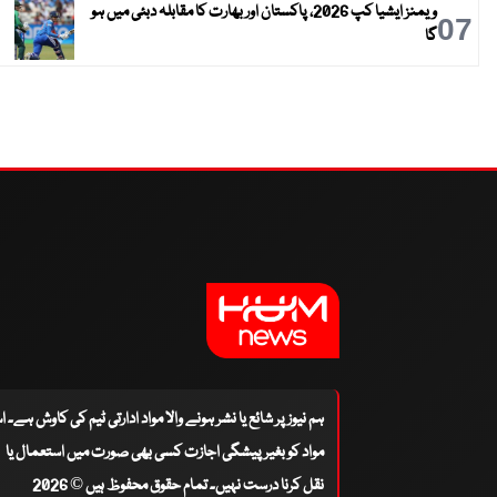
ویمنز ایشیا کپ 2026، پاکستان اور بھارت کا مقابلہ دبئی میں ہو
07
گا
ہم نیوز پر شائع یا نشر ہونے والا مواد ادارتی ٹیم کی کاوش ہے۔ 
مواد کو بغیر پیشگی اجازت کسی بھی صورت میں استعمال یا
نقل کرنا درست نہیں۔ تمام حقوق محفوظ ہیں © 2026