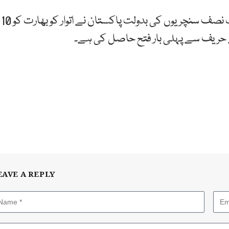
یاد رہے کہ بابر اعظم اور محمد رضوان کی ناقابل شکست نصف سنچریوں کی بدولت پاکستان نے اتوار کو بھارت کو 10
 حریف سے پہلی بار فتح حاصل کی ہے۔
EAVE A REPLY