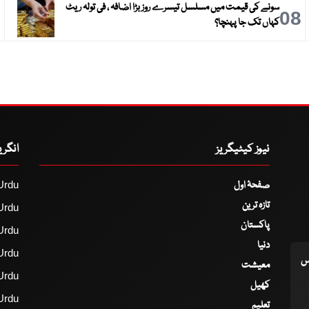
سونے کی قیمت میں مسلسل تیسرے روز بڑا اضافہ ، فی تولہ ریٹ
9
08
کہاں تک جا پہنچا؟
نیوز کیٹیگریز
انگر
صفحۂ اول
Urdu
تازہ ترین
Urdu
پاکستان
Urdu
دنیا
Urdu
اس
معیشت
Urdu
کھیل
Urdu
تعلیم