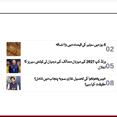
4 روز میں سونے کی قیمت میں بڑا اضافہ
3
02
ورلڈ کپ 2027 کے میزبان ممالک کے درمیان ٹی ٹوئنٹی سیریز کا
6
05
اعلان
خیبر پختونخوا کی تحصیل غازی صوبہ پنجاب میں شامل؟
9
08
حقیقت کیا ہے؟