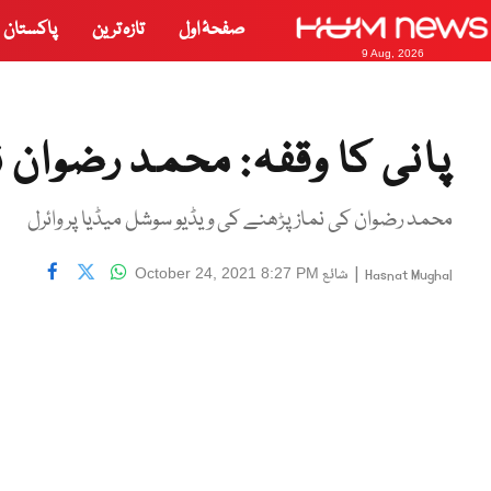
صفحۂ اول
تازہ ترین
پاکستان
9 Aug, 2026
پانی کا وقفہ: محمد رضوان 
محمد رضوان کی نماز پڑھنے کی ویڈیو سوشل میڈیا پر وائرل
|
شائع
October 24, 2021 8:27 PM
Hasnat Mughal