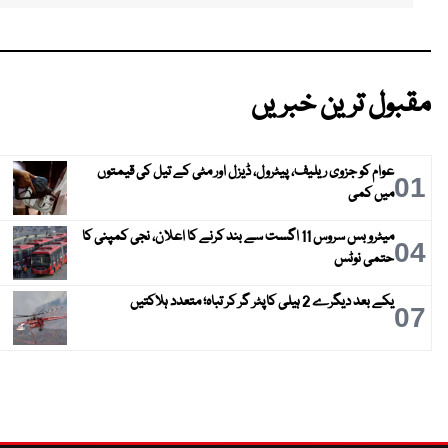
مقبول ترین خبریں
عوام کو جزوی ریلیف، پیٹرول، ڈیزل اور مٹی کے تیل کی قیمتوں
01
میں کمی
میٹرو بس سروس 11 اگست سے بند کرنے کا اعلان، نجی کمپنی کا
04
حتمی نوٹس
یکے بعد دیگرے 2 ہیلی کاپٹر گر کر تباہ؛ متعدد ہلاکتیں
07