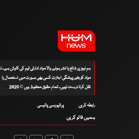
ہم نیوز پر شائع یا نشر ہونے والا مواد ادارتی ٹیم کی کاوش ہے۔ 
مواد کو بغیر پیشگی اجازت کسی بھی صورت میں استعمال یا
نقل کرنا درست نہیں۔ تمام حقوق محفوظ ہیں © 2026
رابطہ کریں
پرائیویسی پالیسی
ہمیں فالو کریں