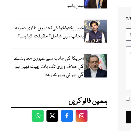
نیتن یاہو
L
خیبر پختونخوا کی تحصیل غازی صوبہ
پنجاب میں شامل؟ حقیقت کیا ہے؟
امریکا کی جانب سے عبوری معاہدے
کی خلاف ورزی تک بات چیت نہیں ہو
گی، ایرانی وزیر خارجہ
ہمیں فالو کریں
WhatsApp
Twitter
Facebook
Facebook