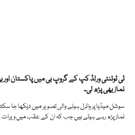
ٹی ٹوئنٹی ورلڈ کپ کے گروپ بی میں پاکستان اور
نماز بھی پڑھ لی۔
سوشل میڈیا پر وائرل ہونے والی تصویر میں دیکھا جا س
نماز پڑھ رہے ہوتے ہیں جب کہ ان کے عقب میں ویرات کو