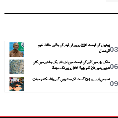
پیٹرول کی قیمت 228 روپے فی لیٹر کی جائے، حافظ نعیم
0
الرحمان
ملک بھر میں آٹے کی قیمت میں اضافہ، ایک ہفتے میں کئی
0
شہروں میں 20 کلو تھیلا 100 روپے تک مہنگا
تعلیمی ادارے 24 اگست تک بند رہیں گے، رانا سکندر حیات
0