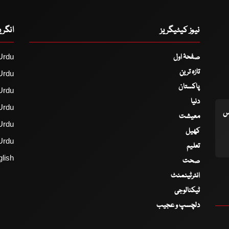
نیوز کیٹیگریز
انگر
صفحۂ اول
Urdu
تازہ ترین
Urdu
پاکستان
Urdu
دنیا
Urdu
اس
معیشت
Urdu
کھیل
Urdu
تعلیم
lish
صحت
انٹرٹینمنٹ
ٹیکنالوجی
دلچسپ و عجیب