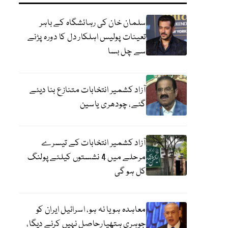
سلمان خان کی رہائشگاہ کے باہر
تعینات پولیس اہلکار دل کا دورہ پڑنے
سے چل بسا
آزاد کشمیر انتخابات متنازع بنا دیئے
گئے، چودھری یاسین
آزاد کشمیر انتخابات کے تیسرے
مرحلے میں 4 نشستوں کیلئے پولنگ
کل ہو گی
معاہدہ ہو یا نہ ہو، اسرائیل ایران کو
جوہری ہتھیارحاصل نہیں کرنے دیگا،