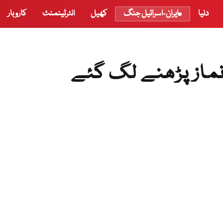
دنیا
ایران-اسرائیل جنگ
کھیل
انٹرٹینمنٹ
کاروبار
نماز پڑھنے لگ گئے