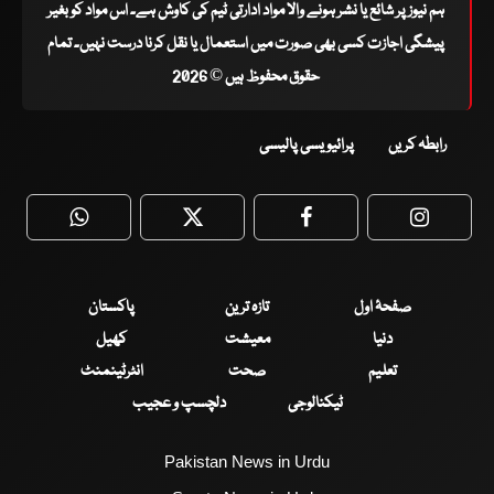
ہم نیوز پر شائع یا نشر ہونے والا مواد ادارتی ٹیم کی کاوش ہے۔ اس مواد کو بغیر
پیشگی اجازت کسی بھی صورت میں استعمال یا نقل کرنا درست نہیں۔ تمام
حقوق محفوظ ہیں © 2026
رابطہ کریں
پرائیویسی پالیسی
WhatsApp
Twitter
Facebook
Faceboo
صفحۂ اول
تازہ ترین
پاکستان
دنیا
معیشت
کھیل
تعلیم
صحت
انٹرٹینمنٹ
ٹیکنالوجی
دلچسپ و عجیب
Pakistan News in Urdu