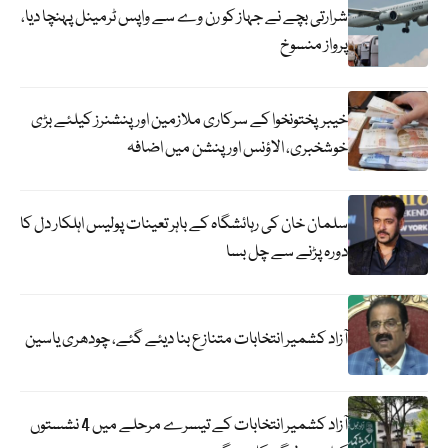
شرارتی بچے نے جہاز کو رن وے سے واپس ٹرمینل پہنچا دیا،
پرواز منسوخ
خیبرپختونخوا کے سرکاری ملازمین اور پنشنرز کیلئے بڑی
خوشخبری، الاؤنس اور پنشن میں اضافہ
سلمان خان کی رہائشگاہ کے باہر تعینات پولیس اہلکار دل کا
دورہ پڑنے سے چل بسا
آزاد کشمیر انتخابات متنازع بنا دیئے گئے، چودھری یاسین
آزاد کشمیر انتخابات کے تیسرے مرحلے میں 4 نشستوں