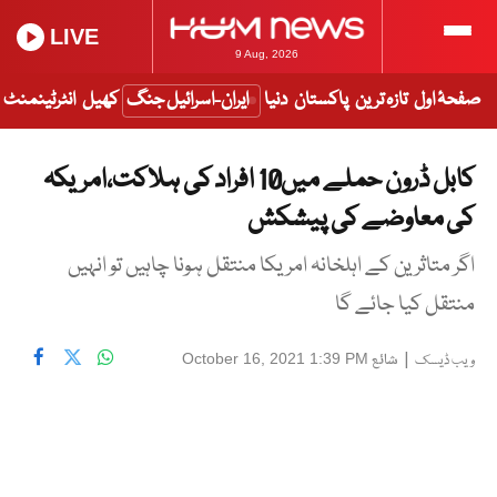
LIVE
9 Aug, 2026
صفحۂ اول
تازہ ترین
پاکستان
دنیا
ایران-اسرائیل جنگ
کھیل
انٹرٹینمنٹ
کابل ڈرون حملے میں10 افراد کی ہلاکت،امریکہ
کی معاوضے کی پیشکش
اگر متاثرین کے اہلخانہ امریکا منتقل ہونا چاہیں تو انہیں
منتقل کیا جائے گا
|
شائع
October 16, 2021 1:39 PM
ویب ڈیسک