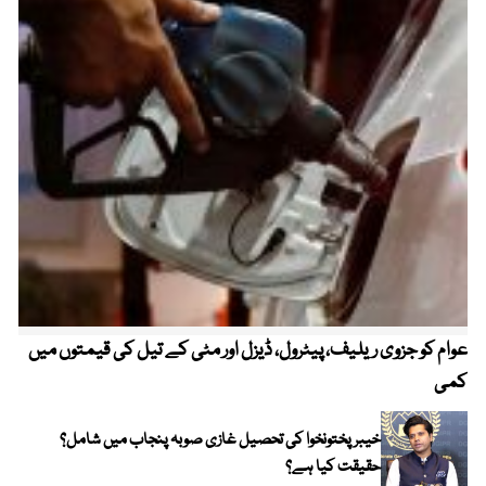
عوام کو جزوی ریلیف، پیٹرول، ڈیزل اور مٹی کے تیل کی قیمتوں میں
4 روز میں سونے کی قیمت میں بڑا اضافہ
کمی
خیبر پختونخوا کی تحصیل غازی صوبہ پنجاب میں شامل؟
حقیقت کیا ہے؟