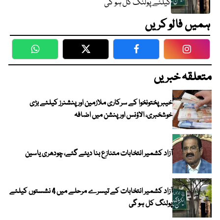
کیلئے پولنگ کل ہو گی
ہمیں فالو کریں
WhatsApp
Twitter
Facebook
Faceboo
متعلقہ خبریں
خیبرپختونخوا کے سرکاری ملازمین اور پنشنرز کیلئے بڑی
خوشخبری، الاؤنس اور پنشن میں اضافہ
آزاد کشمیر انتخابات متنازع بنا دیئے گئے، چودھری یاسین
آزاد کشمیر انتخابات کے تیسرے مرحلے میں 4 نشستوں کیلئے
پولنگ کل ہو گی