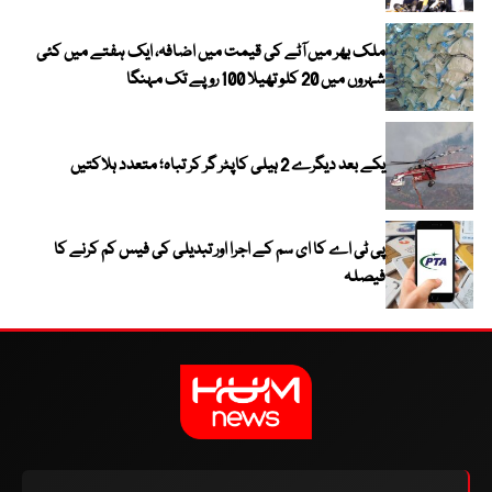
ملک بھر میں آٹے کی قیمت میں اضافہ، ایک ہفتے میں کئی
شہروں میں 20 کلو تھیلا 100 روپے تک مہنگا
یکے بعد دیگرے 2 ہیلی کاپٹر گر کر تباہ؛ متعدد ہلاکتیں
پی ٹی اے کا ای سم کے اجرا اور تبدیلی کی فیس کم کرنے کا
فیصلہ