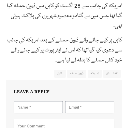
امریکہ کی جانب سے 29 اگست کو کابل میں ڈرون حملہ کیا
گیا تھا جس میں بے گناہ و معصوم شہریوں کی ہلاکت ہوئی
تھی۔
کابل پر کیے جانے والے ڈرون حملے کے بعد امریکہ کی جانب
سے دعویٰ کیا گیا تھا کہ اس نے ایئرپورٹ پر کیے جانے والے
خود کش حملے کا بدلہ لے لیا ہے۔
افغانستان
امریکہ
ڈرون حملہ
کابل
LEAVE A REPLY