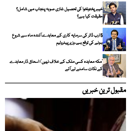
خیبر پختونخوا کی تحصیل غازی صوبہ پنجاب میں شامل؟
حقیقت کیا ہے؟
5 ارب ڈالر کی سرمایہ کاری کے معاہدے آئندہ ماہ سے شروع
ہونے کی توقع ہے، وزیر پیٹرولیم
‘مکہ معاہدہ کسی ملک کے خلاف نہیں’؛ اسحاق ڈار معاہدے
کے نکات سامنے لے آئے
مقبول ترین خبریں