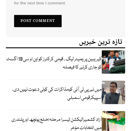
for the next time I comment.
تازہ ترین خبریں
کیریبین پریمیئر لیگ ، قومی کرکٹرز کو این او سی 19 اگست
کو جاری کرنے کا فیصلہ
میں نے پی ٹی آئی کومذاکرات کی کوئی دعوت نہیں دی،
اسپیکرقومی اسمبلی
آزاد کشمیرالیکشن تیسرا مرحلہ؛ضلع پونچھ اور پلندری
میں انتخابات مؤخر