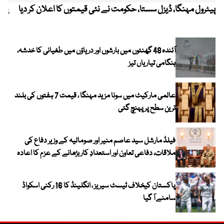
پیٹرول مہنگا، ڈیزل سستا، حکومت نے نئی قیمتوں کا اعلان کر دیا
پنج
آئندہ 48 گھنٹوں میں بارشوں اور دریاؤں میں طغیانی کا خدشہ،
ہنگامی تیاریاں تیز
عالمی مارکیٹ میں سونا مزید مہنگا ، قیمت 7 ہفتوں کی بلند
ترین سطح پر پہنچ گئی
فیلڈ مارشل سید عاصم منیر اور صومالیہ کے وزیر دفاع کی
ملاقات، دفاعی تعاون اور استعدادِ کار بڑھانے کے عزم کا اعادہ
پاکستان کیخلاف ٹیسٹ سیریز ، انگلینڈ کا 16 رکنی اسکواڈ
سامنے آ گیا