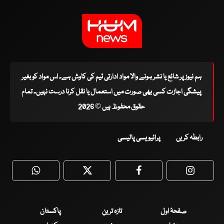
ہم نیوز پر شائع یا نشر ہونے والا مواد ادارتی ٹیم کی کاوش ہے۔ اس مواد کو بغیر
پیشگی اجازت کسی بھی صورت میں استعمال یا نقل کرنا درست نہیں۔ تمام
حقوق محفوظ ہیں © 2026
رابطہ کریں
پرائیویسی پالیسی
WhatsApp
Twitter
Facebook
Faceboo
صفحۂ اول
تازہ ترین
پاکستان