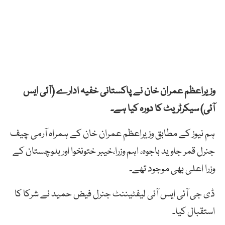
وزیراعظم عمران خان نے پاکستانی خفیہ ادارے (آئی ایس
آئی) سیکرٹریٹ کا دورہ کیا ہے۔
ہم نیوز کے مطابق وزیراعظم عمران خان کے ہمراہ آرمی چیف
جنرل قمر جاوید باجوہ، اہم وزرا،خیبر ختونخوا اور بلوچستان کے
وزرا اعلی بھی موجود تھے۔
ڈی جی آئی ایس آئی لیفٹیننٹ جنرل فیض حمید نے شرکا کا
استقبال کیا۔