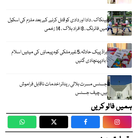
بینکاک ، دادا اور دادی کو قتل کرنے کے بعد ملزم کی اسکول
میں فائرنگ ، 8 افراد ہلاک ، 14 زخمی
براڈ پیک حادثہ،5غیرملکی کوہ پیماؤں کی میتیں اسلام
آبادپہنچادی گئیں
جسٹس مسرت ہلالی ریٹائر؛خدمات ناقابل فراموش
ہیں،چیف جسٹس
ہمیں فالو کریں
WhatsApp
Twitter
Facebook
Faceboo