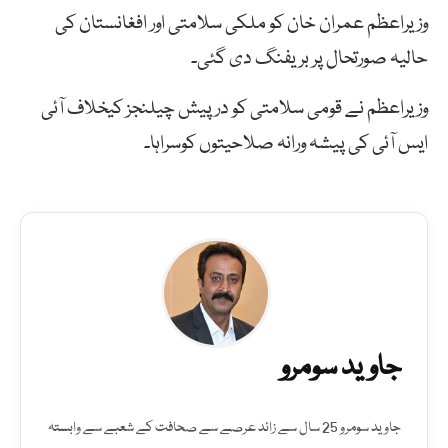
وزیراعظم عمران خان کو ملکی سلامتی اور افغانستان کی
حالیہ صورتحال پر بریفنگ دی گئی۔
وزیراعظم نے قومی سلامتی کو درپیش چیلنجز کیخلاف آئی
ایس آئی کی پیشہ ورانہ صلاحیتوں کوسراہا۔
جاوید سومرو
جاوید سومرو 25 سال سے زائد عرصے سے صحافت کے شعبے سے وابستہ