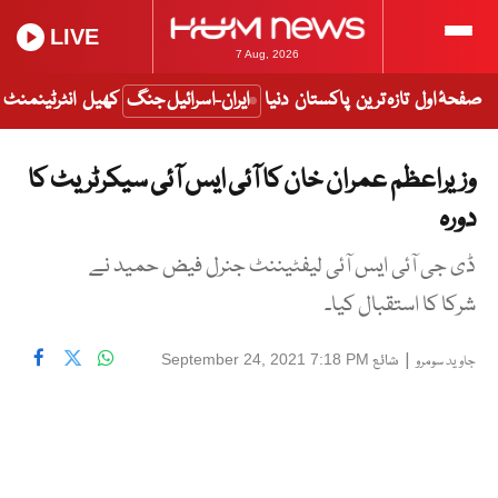
LIVE
7 Aug, 2026
صفحۂ اول
تازہ ترین
پاکستان
دنیا
ایران-اسرائیل جنگ
کھیل
انٹرٹینمنٹ
وزیراعظم عمران خان کا آئی ایس آئی سیکرٹریٹ کا
دورہ
ڈی جی آئی ایس آئی لیفٹیننٹ جنرل فیض حمید نے
شرکا کا استقبال کیا۔
|
شائع
September 24, 2021 7:18 PM
جاوید سومرو