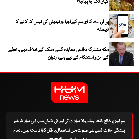
کہاں تک جا پہنچا؟
پی ٹی اے کا ای سم کے اجرا اور تبدیلی کی فیس کم کرنے کا
فیصلہ
مکہ مشترکہ دفاعی معاہدہ کسی ملک کے خلاف نہیں، خطے
کے امن و استحکام کے لیے ہے، اردوان
ہم نیوز پر شائع یا نشر ہونے والا مواد ادارتی ٹیم کی کاوش ہے۔ اس مواد کو بغیر
پیشگی اجازت کسی بھی صورت میں استعمال یا نقل کرنا درست نہیں۔ تمام