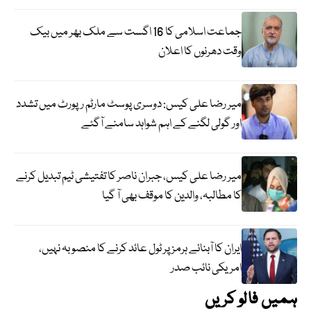
جماعت اسلامی کا 16 اگست سے ملک بھر میں بیک
وقت دھرنوں کا اعلان
میر رضا علی کیس: دوسری پوسٹ مارٹم رپورٹ میں تشدد
اور گولی لگنے کے اہم شواہد سامنے آگئے
میر رضا علی کیس، جبران ناصر کا تفتیشی ٹیم تبدیل کرنے
کا مطالبہ، والدین کا موقف بھی آ گیا
ایران کا آبنائے ہرمز پر ٹول عائد کرنے کا منصوبہ نہیں،
امریکی نائب صدر
ہمیں فالو کریں