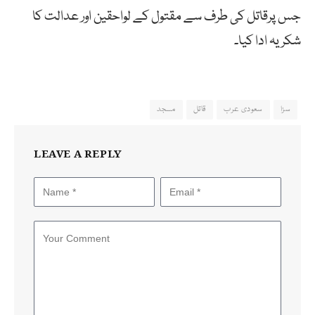
جس پرقاتل کی طرف سے مقتول کے لواحقین اور عدالت کا
شکریہ ادا کیا۔
سزا
سعودی عرب
قاتل
مسجد
LEAVE A REPLY