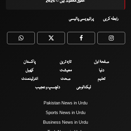
حقوق محفوظ ہیں © 2026
رابطہ کریں
پرائیویسی پالیسی
WhatsApp
Twitter
Facebook
Faceboo
صفحۂ اول
تازہ ترین
پاکستان
دنیا
معیشت
کھیل
تعلیم
صحت
انٹرٹینمنٹ
ٹیکنالوجی
دلچسپ و عجیب
Pakistan News in Urdu
Sports News in Urdu
Business News in Urdu