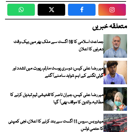
WhatsApp
Twitter
Facebook
Faceboo
متعلقہ خبریں
جماعت اسلامی کا 16 اگست سے ملک بھر میں بیک وقت
دھرنوں کا اعلان
میر رضا علی کیس: دوسری پوسٹ مارٹم رپورٹ میں تشدد اور
گولی لگنے کے اہم شواہد سامنے آگئے
میر رضا علی کیس، جبران ناصر کا تفتیشی ٹیم تبدیل کرنے کا
مطالبہ، والدین کا موقف بھی آ گیا
میٹرو بس سروس 11 اگست سے بند کرنے کا اعلان، نجی کمپنی
کا حتمی نوٹس