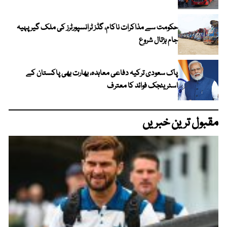
حکومت سے مذاکرات ناکام، گڈز ٹرانسپورٹرز کی ملک گیر پہیہ
جام ہڑتال شروع
پاک سعودی ترکیہ دفاعی معاہدہ، بھارت بھی پاکستان کے
اسٹریٹجک فوائد کا معترف
مقبول ترین خبریں