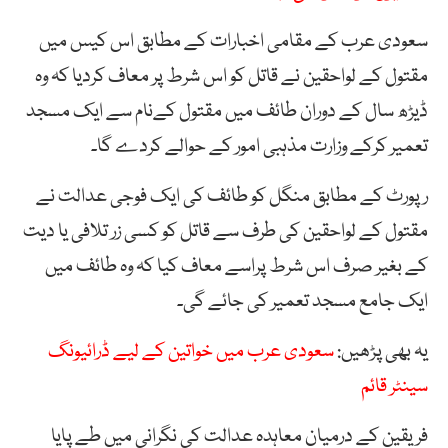
سعودی عرب کے مقامی اخبارات کے مطابق اس کیس میں
مقتول کے لواحقین نے قاتل کو اس شرط پر معاف کردیا کہ وہ
ڈیڑھ سال کے دوران طائف میں مقتول کےنام سے ایک مسجد
تعمیر کرکے وزارت مذہبی امور کے حوالے کردے گا۔
رپورٹ کے مطابق منگل کو طائف کی ایک فوجی عدالت نے
مقتول کے لواحقین کی طرف سے قاتل کو کسی زر تلافی یا دیت
کے بغیر صرف اس شرط پراسے معاف کیا کہ وہ طائف میں
ایک جامع مسجد تعمیر کی جائے گی۔
یہ بھی پڑھیں:
سعودی عرب میں خواتین کے لیے ڈرائیونگ
سینٹر قائم
فریقین کے درمیان معاہدہ عدالت کی نگرانی میں طے پایا