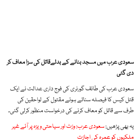
سعودی عرب میں مسجد بنانے کے بدلےقاتل کی سزا معاف کر
دی گئی
سعودی عرب کی طائف گورنری کی فوج داری عدالت نے ایک
قتل کیس کا فیصلہ سناتے ہوئے مقتول کے لواحقین کی
طرف سے قاتل کو معاف کرنے کی درخواست منظور کرلی گئی۔
یہ بھی پڑھیں:
سعودی عرب: وزٹ اور سیاحتی ویزہ پر آئے غیر
ملکیوں کو عمرہ کی اجازت