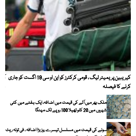
کیریبین پریمیئر لیگ ، قومی کرکٹرز کو این او سی 19 اگست کو جاری
آز
کرنے کا فیصلہ
چھی
ملک بھر میں آٹے کی قیمت میں اضافہ، ایک ہفتے میں کئی
شہروں میں 20 کلو تھیلا 100 روپے تک مہنگا
سونے کی قیمت میں مسلسل تیسرے روز بڑا اضافہ ، فی تولہ ریٹ