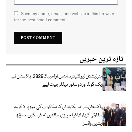
Save my name, email, and website in this browser
for the next time I comment.
تازہ ترین خبریں
انٹرنیشنل نیوکلیئر سائنس اولمپیاڈ 2026، پاکستان نے
ایک گولڈ اور دو سلور میڈلز جیت لیے
پاکستان نے امریکا، ایران کو مذاکرات کی میز پر لا کر وہ
سفارتی کردار اداکیا جو بڑی طاقتیں نہ کرسکیں، ساؤتھ
ایشین وائسز