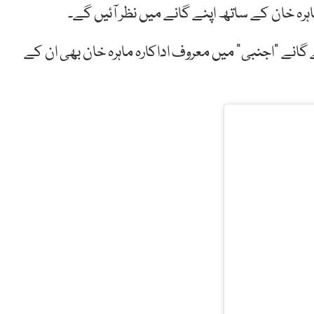
انے “اجنبی” میں معروف اداکارہ ماہرہ خان بھی ان کے