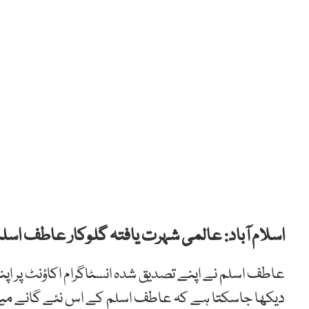
اسلام آباد: عالمی شہرت یافتہ گلوکار عاطف اسلم اور اداکارہ ماہرہ خان 
عاطف اسلم نے اپنے تصدیق شدہ انسٹاگرام اکاؤنٹ پر اپنے 
دیکھا جاسکتا ہے کہ عاطف اسلم کے اس نئے گانے میں اُ