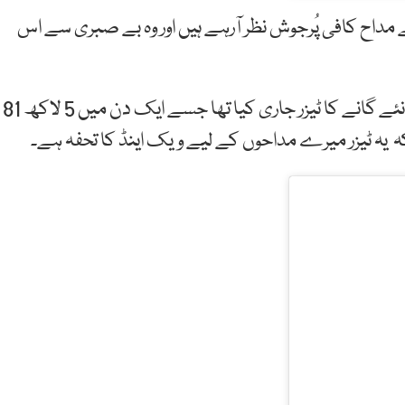
مداح کافی پُرجوش نظر آرہے ہیں اور وہ بے صبری سے اس
اس سے قبل عاطف اسلم نے انسٹا گرام پر اپنے آنے والے نئے گانے کا ٹیزر جاری کیا تھا جسے ایک دن میں 5 لاکھ 81
ا کہ یہ ٹیزر میرے مداحوں کے لیے ویک اینڈ کا تحفہ ہے۔