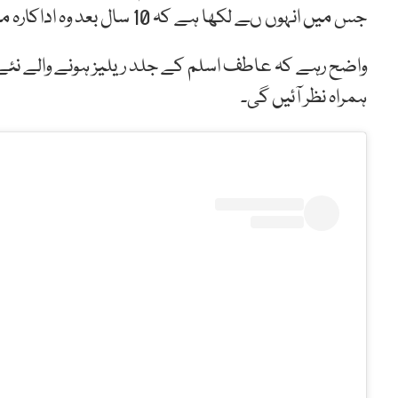
جس میں انہوں ںے لکھا ہے کہ 10 سال بعد وہ اداکارہ ماہرہ خان کے ساتھ اپنے گانے میں نظر آئیں گے۔
واضح رہے کہ عاطف اسلم کے جلد ریلیز ہونے والے نئے گ
ہمراہ نظر آئیں گی۔