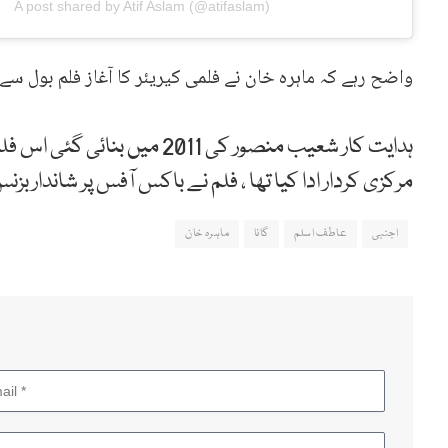
A post shared by Atif Aslam (@atifaslam)
واضح رہے کہ ماہرہ خان نے فلمی کیریئر کا آغاز فلم بول سے
ہدایت کار شعیب منصور کی 2011
مرکزی کردار ادا کیا تھا ، فلم نے باکس آفس پر شاندار بزن
اجنبی
عاطف اسلم
گانا
ماہرہ خان