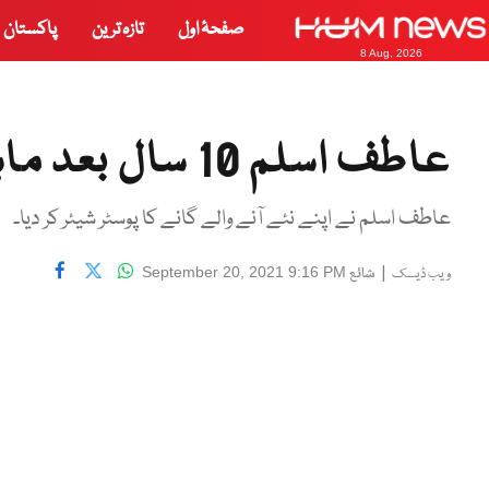
صفحۂ اول
تازہ ترین
پاکستان
8 Aug, 2026
عاطف اسلم 10 سال بعد ماہرہ خان کیساتھ نظر آئیں گے
عاطف اسلم نے اپنے نئے آنے والے گانے کا پوسٹر شیئر کر دیا۔
|
شائع
September 20, 2021 9:16 PM
ویب ڈیسک