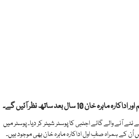
10 سال بعد ساتھ نظر آئیں گے۔
نئے آنے والے گانے اجنبی کا پوسٹر شیئر کر دیا۔ پوسٹر میں
ن کے ہمراہ صفِ اول اداکارہ ماہرہ خان بھی موجود ہیں۔