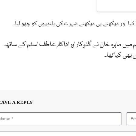
 کیا اور دیکھتے ہی دیکھتے شہرت کی بلندیوں کو چھو لیا۔
 میں بنائی گئی اس فلم میں ماہرہ خان نے گلوکار اور اداکار عاطف اسلم کے ساتھ
س بھی کیا تھا۔
EAVE A REPLY