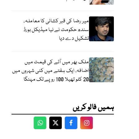
میر رضا کی قبر کشائی کا معاملہ،
سندھ حکومت نے نیا میڈیکل بورڈ
تشکیل دے دیا
ملک بھر میں آٹے کی قیمت میں
اضافہ، ایک ہفتے میں کئی شہروں میں
20 کلو تھیلا 100 روپے تک مہنگا
ہمیں فالو کریں
WhatsApp
Twitter
Facebook
Facebook