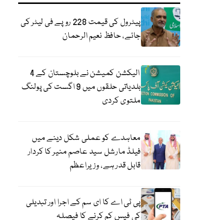
پیٹرول کی قیمت 228 روپے فی لیٹر کی
جائے، حافظ نعیم الرحمان
الیکشن کمیشن نے بلوچستان کے 4
بلدیاتی حلقوں میں 9 اگست کی پولنگ
ملتوی کردی
معاہدے کو عملی شکل دینے میں
فیلڈ مارشل سید عاصم منیر کا کردار
قابل قدر ہے، وزیراعظم
پی ٹی اے کا ای سم کے اجرا اور تبدیلی
کی فیس کم کرنے کا فیصلہ