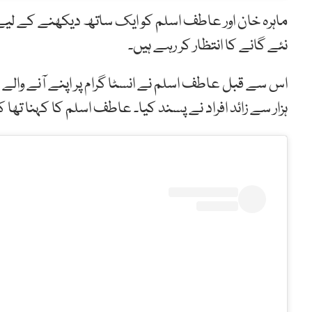
ماہرہ خان اور عاطف اسلم کو ایک ساتھ دیکھنے کے لیے 
نئے گانے کا انتظار کر رہے ہیں۔
ہزار سے زائد افراد نے پسند کیا۔ عاطف اسلم کا کہنا تھ