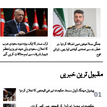
ترک صدر کا ایک روزہ دورہ سعودی عرب
جنگی صلاحیتوں میں اضافہ کر دیا ، ہر
کا اعلان، سعودی ولی عہد اور وزیراعظم
خطرے سے نمٹنے کیلئے تیار ہیں ، ایرانی
شہباز شریف سے اہم ملاقات کریں گے
فوج
مقبول ترین خبریں
پیٹرول مہنگا، ڈیزل سستا، حکومت نے نئی قیمتوں کا اعلان کر دیا
01
حکومت نے پیٹرول اور ڈیزل کی قیمتوں میں کمی کر دی