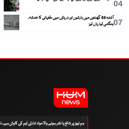
04
آئندہ 48 گھنٹوں میں بارشوں اور دریاؤں میں طغیانی کا خدشہ،
07
ہنگامی تیاریاں تیز
ہم نیوز پر شائع یا نشر ہونے والا مواد ادارتی ٹیم کی کاوش ہے۔ 