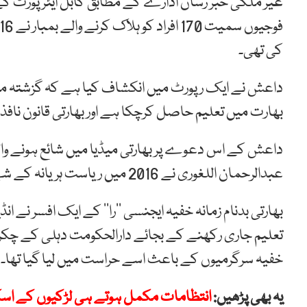
کی تھی۔
داعش نے ایک رپورٹ میں انکشاف کیا ہے کہ گزشتہ ماہ ک
بھارت میں تعلیم حاصل کرچکا ہے اور بھارتی قانون نافذ 
داعش کے اس دعوے پر بھارتی میڈیا میں شائع ہونے وا
عبدالرحمان اللغوری نے 2016 میں ریاست ہریانہ کے شہر فرید آباد کے ایک کالج میں داخلہ لیا تھا۔
بھارتی بدنام زمانہ خفیہ ایجنسی ’’را‘‘ کے ایک افسر نے ان
تعلیم جاری رکھنے کے بجائے دارالحکومت دہلی کے چکر لگ
خفیہ سرگرمیوں کے باعث اسے حراست میں لیا گیا تھا۔
یہ بھی پڑھیں:
انتظامات مکمل ہوتے ہی لڑکیوں کے اسک