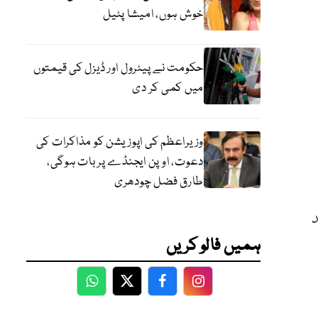
خوش ہوں، امیشا پٹیل
حکومت نے پیٹرول اور ڈیزل کی قیمتوں
میں کمی کر دی
وزیراعظم کی اپوزیشن کو مذاکرات کی
دعوت، اوپن ایجنڈے پر بات ہوگی،
طارق فضل چودھری
د
ہمیں فالو کریں
WhatsApp
Twitter
Facebook
Facebook