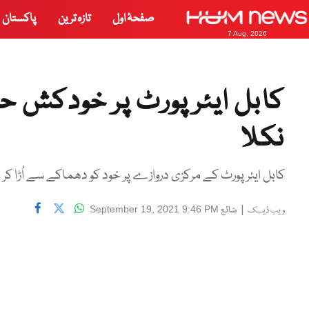
صفحۂ اول
تازہ ترین
پاکستان
7 Aug, 2026
کابل ایئرپورٹ پر خودکش حمل
نکلا
کابل ایئر پورٹ کے مرکزی دروازے پر خود کو دھماکے سے اُڑا کر 13 امریکی فوجیوں سمیت 170 افراد کو ہلاک کیا تھا۔
|
شائع
September 19, 2021 9:46 PM
ویب ڈیسک