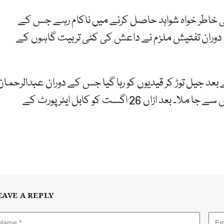
ئی خاطر خواہ شواہد حاصل کرنے میں ناکام رہے جس کے
ں دوران تفتیش ملزم نے داعش کی کئی تربیت گاہوں کے
د جیل توڑ کر قیدیوں کو رہا گیا جس کے دوران عبدالرحمان
بھی جیل سے نکلنے میں کامیاب ہوگیا اور دوبارہ داعش سے جا ملا۔ بعد ازاں 26 اگست کو کابل ایئرپورٹ کے
EAVE A REPLY