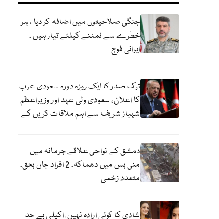
جنگی صلاحیتوں میں اضافہ کر دیا ، ہر
خطرے سے نمٹنے کیلئے تیار ہیں ،
ایرانی فوج
ترک صدر کا ایک روزہ دورہ سعودی عرب
کا اعلان، سعودی ولی عہد اور وزیراعظم
شہباز شریف سے اہم ملاقات کریں گے
دمشق کے نواحی علاقے جرمانہ میں
منی بس میں دھماکہ، 2 افراد جاں بحق،
متعدد زخمی
شادی کا کوئی ارادہ نہیں، اکیلی بے حد