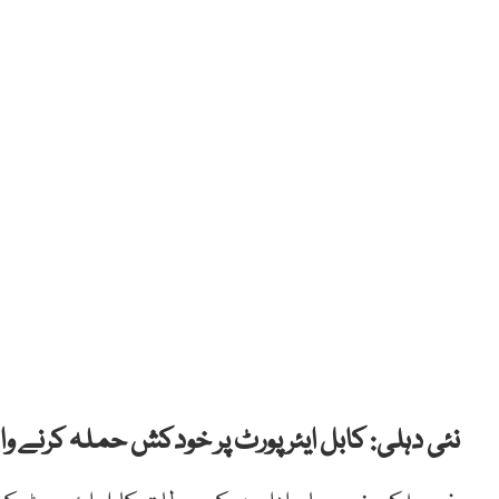
نئی دہلی: کابل ایئر پورٹ پر خودکش حملہ کرنے 