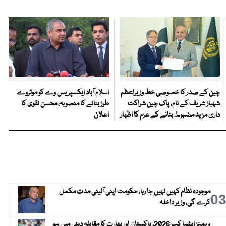
چین کے صدر کا خصوصی خط وزیراعظم
اسلام آباد ایکسپریس وے کو موٹروے
شہباز شریف کے نام، پاک چین شراکت
طرز بنانے کا منصوبہ، محسن نقوی کا
داری مزید مضبوط بنانے کے عزم کا اظہار
اعلان
موجودہ نظام کہیں نہیں جا رہا، حکومت اپنی آئینی مدت مکمل
0
کرے گی، وزیر داخلہ
ویمنز ایشیا کپ 2026، پاکستان اور بھارت کا مقابلہ دبئی میں ہو