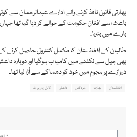
بھارتی قانون نافذ کرنے والے ادارے عبدالرحمان سے کو
باعث اسے افغان حکومت کے حوالے کر دیا گیا تھا جہا
بارے میں بتایا۔
طالبان کے افغانستان کا مکمل کنٹرول حاصل کرنے کے بع
دروازے پر ہجوم میں خود کو دھماکے سے اُڑا لیا تھا۔
افغانستان
بھارت
خودکش
داعش
کابل ایئرپورٹ