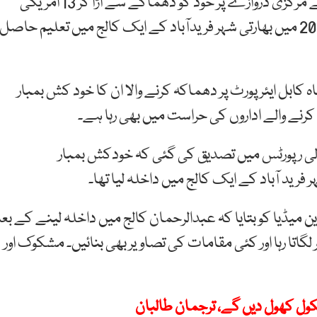
غیر ملکی خبر رساں ادارے کے مطابق کابل ایئر پورٹ کے مرکزی دروازے پر خود کو دھماکے سے اُڑا کر 13 امریکی
فوجیوں سمیت 170 افراد کو ہلاک کرنے والے بمبار نے 2016 میں بھارتی شہر فریدآباد کے ایک کالج میں تعلیم حاصل
ابل ایئرپورٹ پر دھماکہ کرنے والا ان کا خود کش بمبار
کرنے والے اداروں کی حراست میں بھی رہا ہے۔
لی رپورٹس میں تصدیق کی گئی کہ خودکش بمبار
ڈین میڈیا کو بتایا کہ عبدالرحمان کالج میں داخلہ لینے کے بع
اتا رہا اور کئی مقامات کی تصاویر بھی بنائیں۔ مشکوک اور
ول کھول دیں گے، ترجمان طالبان