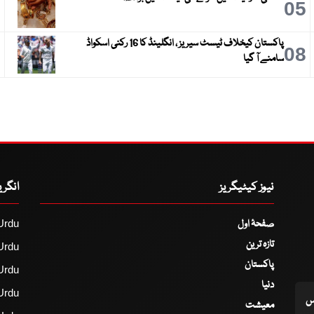
6
05
پاکستان کیخلاف ٹیسٹ سیریز ، انگلینڈ کا 16 رکنی اسکواڈ
9
08
سامنے آ گیا
نیوز کیٹیگریز
انگر
صفحۂ اول
Urdu
تازہ ترین
Urdu
پاکستان
Urdu
دنیا
Urdu
اس
معیشت