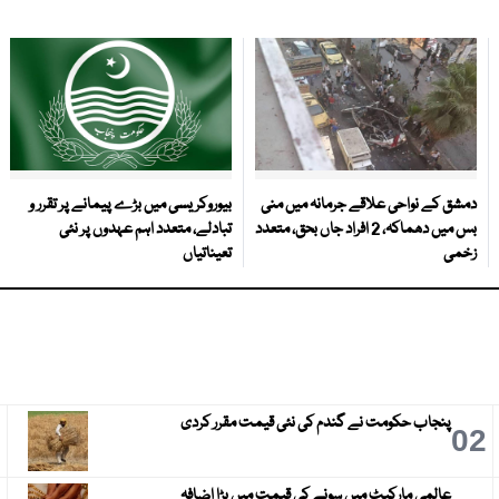
دمشق کے نواحی علاقے جرمانہ میں منی
بیوروکریسی میں بڑے پیمانے پر تقرر و
بس میں دھماکہ، 2 افراد جاں بحق، متعدد
تبادلے، متعدد اہم عہدوں پر نئی
زخمی
تعیناتیاں
پنجاب حکومت نے گندم کی نئی قیمت مقرر کردی
3
02
عالمی مارکیٹ میں سونے کی قیمت میں بڑا اضافہ