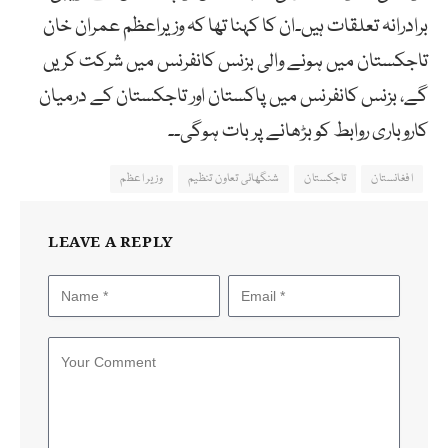
برادرانہ تعلقات ہیں۔ان کا کہنا تھا کہ وزیراعظم عمران خان
تاجکستان میں ہونے والی بزنس کانفرنس میں شرکت کریں
گے، بزنس کانفرنس میں پاکستان اور تاجکستان کے درمیان
کاروباری روابط کو بڑھانے پر بات ہوگی۔۔
افغانستان
تاجکستان
شنگھائی تعاون تنظیم
وزیر اعظم
LEAVE A REPLY