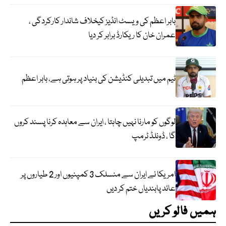
بابر اعظم کی ویسٹ انڈیز کیخلاف شاندار کارکردگی ،
عمران خان کا ریکارڈ برابر کر دیا
ٹیم میں تبدیلی کنڈیشن کی بنیاد پر ہوتی ہے، بابر اعظم
لوگوں کو مارنا نہیں چاہتا ، ایران سے معاہدہ کرنا پسند کروں
گا ، ڈونلڈ ٹرمپ
امریکا نے ایران سے منسلک 3 کمپنیوں اور 2 طیاروں پر
عائد پابندیاں ختم کر دیں
ہمیں فالو کریں