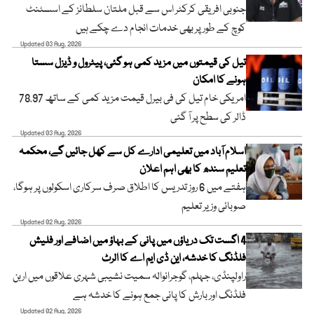
جنوبی افریقی کرکٹر اس سے قبل ملتان سلطانز کے اسسٹنٹ
کوچ کے طور پر بھی خدمات انجام دے چکے ہیں
Updated 03 Aug, 2026
تیل کی قیمتوں میں مزید کمی ہو گئی، پیٹرول و ڈیزل سستا
ہونے کا امکان
امریکی خام تیل کی فی بیرل قیمت مزید کمی کے ساتھ 78.97
ڈالر کی سطح پر آ گئی
Updated 03 Aug, 2026
اسلام آباد میں تعلیمی ادارے کل سے کھل جائیں گے، محکمہ
تعلیم سندھ کا بھی اہم اعلان
ہفتے میں 6 روز تدریس کا اطلاق صرف سرکاری اسکولوں پر ہوگا،
صوبائی وزیر تعلیم
Updated 02 Aug, 2026
4 اگست تک دریاؤں میں پانی کے بہاؤ میں اضافے اور فلیش
فلڈنگ کا خدشہ، این ڈی ایم اے کا الرٹ
راولپنڈی، جہلم، گوجرانوالہ سمیت نشیبی شہری علاقوں میں اربن
فلڈنگ اور بارش کا پانی جمع ہونے کا خدشہ ہے
Updated 02 Aug, 2026