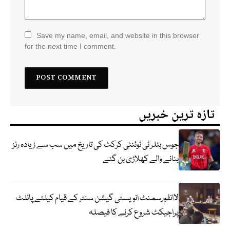
Save my name, email, and website in this browser
for the next time I comment.
تازہ ترین خبریں
جوس بٹلر ٹی ٹوئنٹی کرکٹ کی تاریخ میں سب سے زیادہ رنز
بنانے والے کھلاڑی بن گئے
لاانفورسمنٹ انویسٹی گیشن سنٹر کے قیام کیلئے پائلٹ
پراجیکٹ شروع کرنے کا فیصلہ