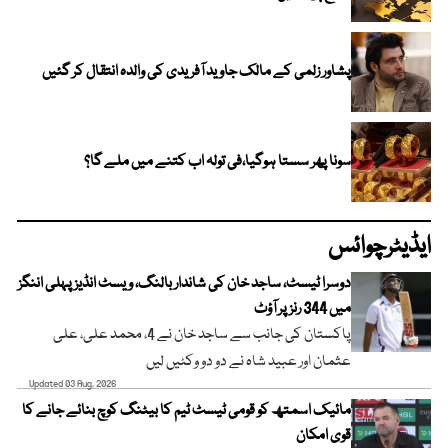
پشاور زلمی کے مالک جاوید آفریدی کی والدہ انتقال کر گئیں
سونا پھر سستا ہوگیا،فی تولہ اب کتنے میں ملے گا؟
ایڈیٹرچوائس
دوسرا ٹیسٹ، ساجد خان کی شاندار بالنگ، ویسٹ انڈیز پہلی اننگز
میں 344 رنز پر آؤٹ
پاکستان کی جانب سے ساجد خان نے 4، محمد علی، علی
عثمان اور عبید شاہ نے دو دو وکٹیں لیں
Updated 03 Aug, 2026
مائیک اسمتھ کو قومی ٹیسٹ ٹیم کا بیٹنگ کوچ بنائے جانے کا
قوی امکان