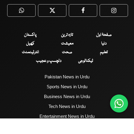
WhatsApp
Twitter
Facebook
Faceboo
صفحۂ اول
تازہ ترین
پاکستان
دنیا
معیشت
کھیل
تعلیم
صحت
انٹرٹینمنٹ
ٹیکنالوجی
دلچسپ و عجیب
Pakistan News in Urdu
Sports News in Urdu
Business News in Urdu
Tech News in Urdu
Entertainment News in Urdu
Health News in Urdu