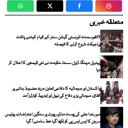
WhatsApp
Twitter
Facebook
Faceboo
متعلقہ خبریں
لاانفورسمنٹ انویسٹی گیشن سنٹر کے قیام کیلئے پائلٹ
پراجیکٹ شروع کرنے کا فیصلہ
پیٹرول مہنگا، ڈیزل سستا، حکومت نے نئی قیمتوں کا اعلان کر
دیا
پاکستان اور صومالیہ کا دفاعی تعاون مزید مضبوط بنانے پر
اتفاق، صومالی وزیر دفاع کی نیول اور ایئرہیڈ کوارٹرز آمد
میر رضا علی کی پوسٹ مارٹم رپورٹ پر سنگین اعتراضات، پولیس
سرجن کا ایس ایس پی کو لکھا گیا خط سامنے آ گیا