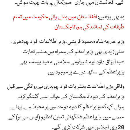
گے۔ افغانستان میں جاری صورتحال پر بات چیت ہوگی۔
یہ بھی پڑھیں:
افغانستان میں بننے والی حکومت میں تمام
طبقات کی نمائندگی ہو، تاجکستان
وزیر خارجہ شاہ محمود قریشی، وزیر اطلاعات فواد چودھری ،
علی زیدی بھی وزیر اعظم کے ہمراہ ہیں،مشیر تجارت
عبدالرزاق داؤد اورمشیرقومی سلامتی معید یوسف بھی
وزیراعظم کے ساتھ دورے پر موجود ہیں
وفاقی وزیر اطلاعات ونشریات فواد چوہدری نے روانگی سے قبل
وزیراعظم کے دورہ تاجکستان کے حوالے سے گفتگو کرتے
ہوئے کہاکہ وزیراعظم کا دورہ دو حصوں پر محیط ہے، پہلے
حصے میں وزیراعظم شنگھائی تعاون تنظیم (ایس سی او) کے
20 ویں اجلاس میں شرکت کریں گے۔