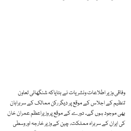
وفاقی وزیر اطلاعات ونشریات نے بتایاکہ شنگھائی تعاون
تنظیم کے اجلاس کے موقع پر دیگر رکن ممالک کے سربراہان
بھی موجود ہوں گے۔ دورے کے موقع پر وزیراعظم عمران خان
کی ایران کے سربراہ مملکت، چین کے وزیر خارجہ اور وسطی