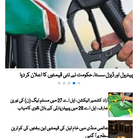
پیٹرول اور ڈیزل سستا، حکومت نے نئی قیمتوں کا اعلان کر دیا
آزاد کشمیر الیکشن ، ایل اے 27 میں مسلم لیگ (ن) کی نورین
عارف ، ایل اے 28 میں پیپلز پارٹی کے بازل نقوی کامیاب
عالمی منڈی میں خام تیل کی قیمتیں تین ہفتوں کی کم ترین
سطح پر آ گئیں