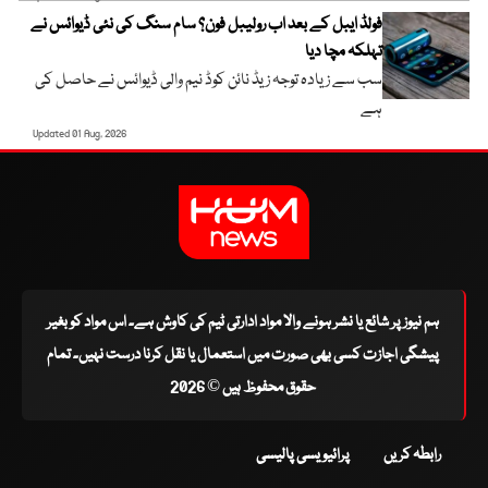
فولڈ ایبل کے بعد اب رولیبل فون؟ سام سنگ کی نئی ڈیوائس نے
تہلکہ مچا دیا
سب سے زیادہ توجہ زیڈ نائن کوڈ نیم والی ڈیوائس نے حاصل کی
ہے
Updated 01 Aug, 2026
ہم نیوز پر شائع یا نشر ہونے والا مواد ادارتی ٹیم کی کاوش ہے۔ اس مواد کو بغیر
پیشگی اجازت کسی بھی صورت میں استعمال یا نقل کرنا درست نہیں۔ تمام
حقوق محفوظ ہیں © 2026
رابطہ کریں
پرائیویسی پالیسی