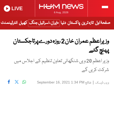
LIVE
6 Aug, 2026
صفحۂ اول
تازہ ترین
پاکستان
دنیا
ایران-اسرائیل جنگ
کھیل
انٹرٹینمنٹ
وزیراعظم عمران خان 2 روزہ دورےپرتاجکستان
پہنچ گئے
وزیر اعظم 20 ویں شنگھائی تعاون تنظیم کے اجلاس میں
شرکت کریں گے
|
شائع
September 16, 2021 1:34 PM
ویب ڈیسک