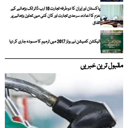
پاکستان اور ایران کا دوطرفہ تجارت 10 ارب ڈالر تک بڑھانے کے
عزم کا اعادہ، سرحدی تجارت اور کان کنی میں تعاون بڑھانے پر
اتفاق
الیکشن کمیشن نے رولز 2017 میں ترمیم کا مسودہ جاری کر دیا
مقبول ترین خبریں