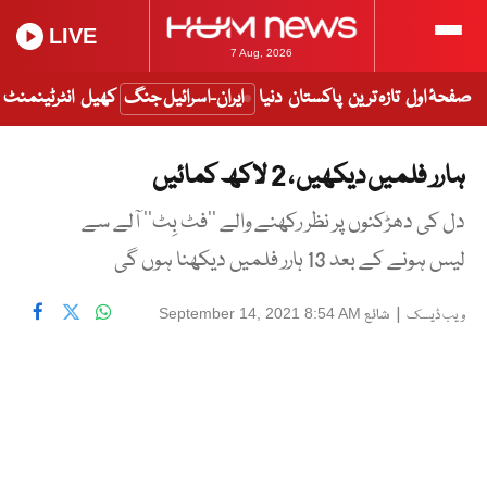
LIVE
7 Aug, 2026
صفحۂ اول
تازہ ترین
پاکستان
دنیا
ایران-اسرائیل جنگ
کھیل
انٹرٹینمنٹ
ہارر فلمیں دیکھیں ، 2 لاکھ کمائیں
دل کی دھڑکنوں پر نظر رکھنے والے ’’فٹ بِٹ‘‘ آلے سے
لیس ہونے کے بعد 13 ہارر فلمیں دیکھنا ہوں گی
|
شائع
September 14, 2021 8:54 AM
ویب ڈیسک