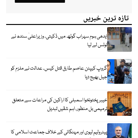
تازہ ترین خبریں
ایدھی ہوم سہراب گوٹھ میں ڈکیتی، وزیراعلیٰ سندھ نے
نوٹس لے لیا
گروپ کیپٹن عاصم طارق قتل کیس، عدالت نے ملزم کو
جیل بھیج دیا
خیبرپختونخوا اسمبلی کا اراکین کی مراعات سے متعلق
ترمیمی بل منظور، اہم شقیں تبدیل
پیٹرولیم لیوی اور مہنگائی کے خلاف جماعت اسلامی کا