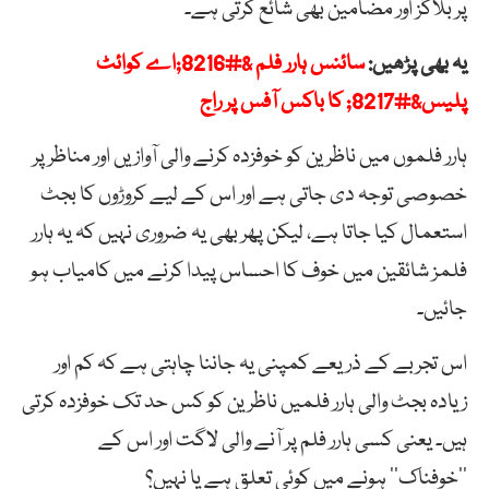
پر بلاگز اور مضامین بھی شائع کرتی ہے۔
یہ بھی پڑھیں:
سائنس ہارر فلم &#8216;اے کوائٹ
پلیس&#8217; کا باکس آفس پر راج
ہارر فلموں میں ناظرین کو خوفزدہ کرنے والی آوازیں اور مناظر پر
خصوصی توجہ دی جاتی ہے اور اس کے لیے کروڑوں کا بجٹ
استعمال کیا جاتا ہے، لیکن پھر بھی یہ ضروری نہیں کہ یہ ہارر
فلمز شائقین میں خوف کا احساس پیدا کرنے میں کامیاب ہو
جائیں۔
اس تجربے کے ذریعے کمپنی یہ جاننا چاہتی ہے کہ کم اور
زیادہ بجٹ والی ہارر فلمیں ناظرین کو کس حد تک خوفزدہ کرتی
ہیں۔ یعنی کسی ہارر فلم پر آنے والی لاگت اور اس کے
’’خوفناک‘‘ ہونے میں کوئی تعلق ہے یا نہیں؟