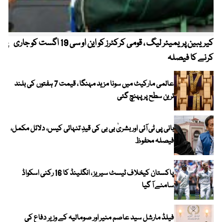
کیریبین پریمیئر لیگ ، قومی کرکٹرز کو این او سی 19 اگست کو جاری
پیٹ
کرنے کا فیصلہ
عالمی مارکیٹ میں سونا مزید مہنگا ، قیمت 7 ہفتوں کی بلند
ترین سطح پر پہنچ گئی
بانی پی ٹی آئی اور بشریٰ بی بی کی قیدِ تنہائی کیس، دلائل مکمل،
فیصلہ محفوظ
پاکستان کیخلاف ٹیسٹ سیریز ، انگلینڈ کا 16 رکنی اسکواڈ
سامنے آ گیا
فیلڈ مارشل سید عاصم منیر اور صومالیہ کے وزیر دفاع کی