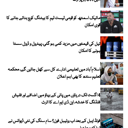
مائیک اسمتھ کو قومی ٹیسٹ ٹیم کا بیٹنگ کوچ بنائے جانے کا
قوی امکان
تیل کی قیمتوں میں مزید کمی ہو گئی، پیٹرول و ڈیزل سستا
ہونے کا امکان
اسلام آباد میں تعلیمی ادارے کل سے کھل جائیں گے، محکمہ
تعلیم سندھ کا بھی اہم اعلان
4 اگست تک دریاؤں میں پانی کے بہاؤ میں اضافے اور فلیش
فلڈنگ کا خدشہ، این ڈی ایم اے کا الرٹ
فولڈ ایبل کے بعد اب رولیبل فون؟ سام سنگ کی نئی ڈیوائس نے