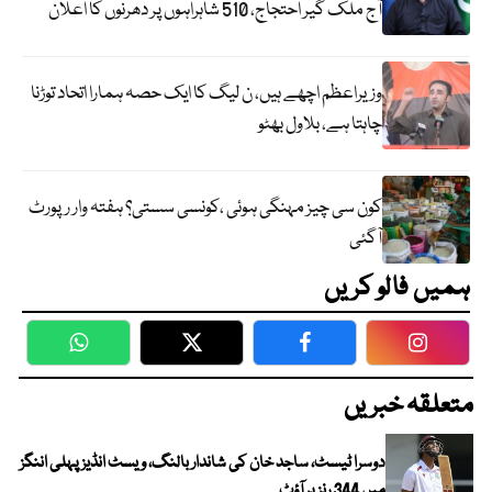
آج ملک گیر احتجاج، 510 شاہراہوں پر دھرنوں کا اعلان
وزیراعظم اچھے ہیں، ن لیگ کا ایک حصہ ہمارا اتحاد توڑنا
چاہتا ہے، بلاول بھٹو
کون سی چیز مہنگی ہوئی ،کونسی سستی؟ ہفتہ وار رپورٹ
آگئی
ہمیں فالو کریں
WhatsApp
Twitter
Facebook
Faceboo
متعلقہ خبریں
دوسرا ٹیسٹ، ساجد خان کی شاندار بالنگ، ویسٹ انڈیز پہلی اننگز
میں 344 رنز پر آؤٹ