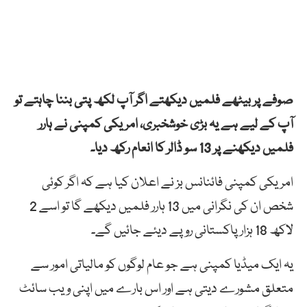
صوفے پر بیٹھے فلمیں دیکھتے اگر آپ لکھ پتی بننا چاہتے تو
آپ کے لیے ہے یہ بڑی خوشخبری، امریکی کمپنی نے ہارر
فلمیں دیکھنے پر 13 سو ڈالر کا انعام رکھ دیا۔
امریکی کمپنی فائنانس بز نے اعلان کیا ہے کہ اگر کوئی
شخص ان کی نگرانی میں 13 ہارر فلمیں دیکھے گا تو اسے 2
لاکھ 18 ہزار پاکستانی روپے دیئے جائیں گے۔
یہ ایک میڈیا کمپنی ہے جو عام لوگوں کو مالیاتی امور سے
متعلق مشورے دیتی ہے اور اس بارے میں اپنی ویب سائٹ