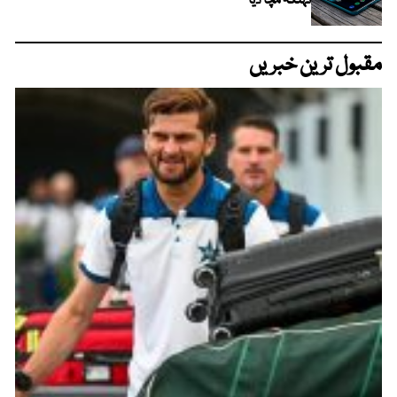
تہلکہ مچا دیا
مقبول ترین خبریں