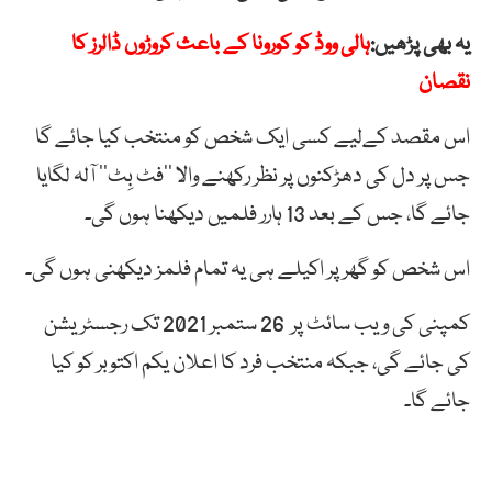
یہ بھی پڑھیں:
ہالی ووڈ کو کورونا کے باعث کروڑوں ڈالرز کا
نقصان
اس مقصد کےلیے کسی ایک شخص کو منتخب کیا جائے گا
جس پر دل کی دھڑکنوں پر نظر رکھنے والا ’’فٹ بِٹ‘‘ آلہ لگایا
جائے گا، جس کے بعد 13 ہارر فلمیں دیکھنا ہوں گی۔
اس شخص کو گھر پر اکیلے ہی یہ تمام فلمز دیکھنی ہوں گی۔
کمپنی کی ویب سائٹ پر 26 ستمبر 2021 تک رجسٹریشن
کی جائے گی، جبکہ منتخب فرد کا اعلان یکم اکتوبر کو کیا
جائے گا۔