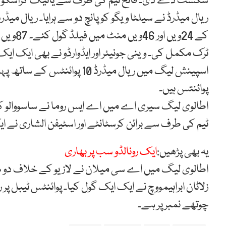
شکست دے دی۔ فاتح ٹیم کی طرف سے یانیک کراسکو اور
ریال میڈرڈ نے سیلٹا ویگو کو پانچ دو سے ہرایا۔ ریال م
کے 24وی
ٹرک مکمل کی۔ وینی جونیئر اور ایڈوارڈو نے بھی ایک ایک
پوائنتس ہیں۔
اطالوی لیگ سیری اے میں اے ایس روما نے ساسووالو
ٹیم کی طرف سے برائن کرسٹانٹے اور اسٹیفن الشاری نے ا
یہ بھی پڑھیں:
ایک رونالڈو سب پر بھاری
اطالوی لیگ میں اے سی میلان نے لازیو کے خلاف دو ص
زلاٹان ابراہیمووچ نے ایک ایک گول کیا۔ پوائنٹس ٹیبل پر
چوتھے نمبر پر ہے۔