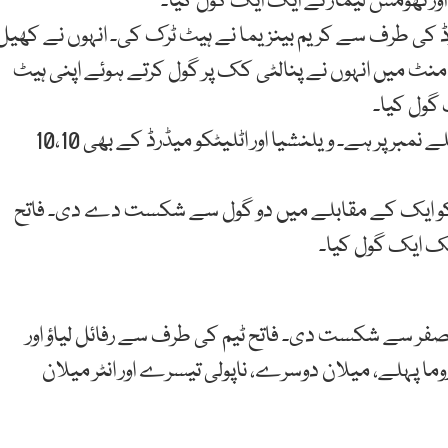
 تھومس لیمار نے ایک ایک گول کیا۔
یڈرڈ کی طرف سے کریم بینزیما نے ہیٹ ٹرک کی۔ انہوں نے کھیل
ں اور 46ویں منٹ میں فیلڈ گول کئے۔ 87ویں منٹ میں انہوں نے پنالٹی کک پر گول کرتے ہوئے اپنی ہیٹ
 گول کیا۔
اسپینش لیگ میں ریال میڈرڈ 10 پوائنٹس کے ساتھ پہلے نمبر پر ہے۔ ویلنشیا اور اٹلیٹکو میڈرڈ کے بھی 10،10
 کو ایک کے مقابلے میں دو گول سے شکست دے دی۔ فاتح
یک ایک گول کیا۔
فر سے شکست دی۔ فاتح ٹیم کی طرف سے رفائل لیاؤ اور
 روما پہلے، میلان دوسرے، ناپولی تیسرے اور انٹر میلان