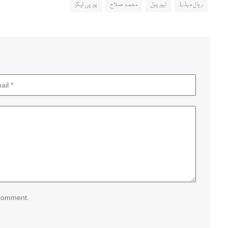
ریال میڈرڈ
لیور پول
محمد صلاح
یورپی لیگز
 comment.