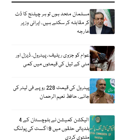
مسلمان متحد ہوں تو ہر چیلنج کا ڈٹ
کر مقابلہ کر سکتے ہیں، ایرانی وزیر
خارجہ
عوام کو جزوی ریلیف، پیٹرول، ڈیزل اور
مٹی کے تیل کی قیمتوں میں کمی
پیٹرول کی قیمت 228 روپے فی لیٹر کی
جائے، حافظ نعیم الرحمان
الیکشن کمیشن نے بلوچستان کے 4
بلدیاتی حلقوں میں 9 اگست کی پولنگ
ملتوی کردی