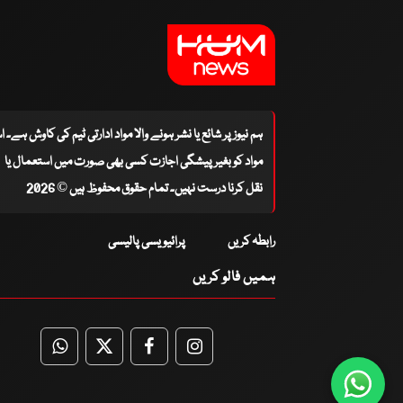
ہم نیوز پر شائع یا نشر ہونے والا مواد ادارتی ٹیم کی کاوش ہے۔ 
مواد کو بغیر پیشگی اجازت کسی بھی صورت میں استعمال یا
نقل کرنا درست نہیں۔ تمام حقوق محفوظ ہیں © 2026
رابطہ کریں
پرائیویسی پالیسی
ہمیں فالو کریں
WhatsApp
Twitter
Facebook
Facebook