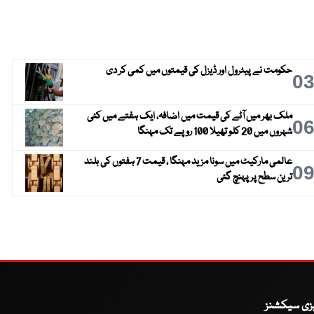
حکومت نے پیٹرول اور ڈیزل کی قیمتوں میں کمی کر دی
0
ملک بھر میں آٹے کی قیمت میں اضافہ، ایک ہفتے میں کئی
0
شہروں میں 20 کلو تھیلا 100 روپے تک مہنگا
عالمی مارکیٹ میں سونا مزید مہنگا ، قیمت 7 ہفتوں کی بلند
0
ترین سطح پر پہنچ گئی
یزی سیکشنز