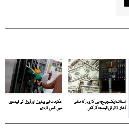
اسٹاک ایکسچینج میں کاروبار کا منفی
حکومت نے پیٹرول اور ڈیزل کی قیمتوں
آغاز ، ڈالر کی قیمت گر گئی
میں کمی کر دی