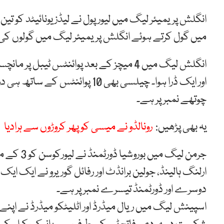
میں گول کرتے ہوئے انگلش پریمیئر لیگ میں گولوں ک
اور ایک ڈرا ہوا۔ چیلسی بھی 10 
چوتھے نمبر پر ہے۔
یہ بھی پڑھیں:
رونالڈو نے میسی کو پھر کروڑوں سے ہرادیا
ارلنگ ہالینڈ، جولین برانڈٹ اور رفائل گوریرو نے ایک ای
دوسرے اور ڈورٹمنڈ تیسرے نمبر پر ہے۔
اسپینش لیگ میں ریال میڈرڈ اور اٹلیٹکو میڈرڈ نے اپنے