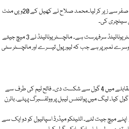
انگلش پریمیئر لیگ میں لیور پول نے لیڈز یونائیٹد کو تین صفر سے زیر کر لیا۔محمد صلاح نے کھیل کے 20ویں منٹ
ی سینچری کی۔
انگلش لیگ میں 4 میچز کے بعد پوائنٹس ٹیبل پر مانچسٹر یونائیٹڈ سرفہرست ہے۔ مانچسٹر یونائیٹڈ نے 3 میچ جیتے
پوائنٹس کے ساتھ ہی دوسرے نمبر پر ہے جب کہ لیور پول تیسرے اور مانچسٹر سٹی
جرمن لیگ میں بوروشیا ڈورٹمنڈ نے لیورکوسن کو 3 کے مقابلے میں 4 گول سے شکست دی۔ فاتح ٹیم کی طرف سے
ک گول کیا۔ لیگ میں پوائنٹس ٹیبل پر وولفسبرگ پہلے، بائرن
 اپنے میچ جیت لئے۔ اٹلیٹکو میڈرڈ اسپانیول کو دو ایک سے