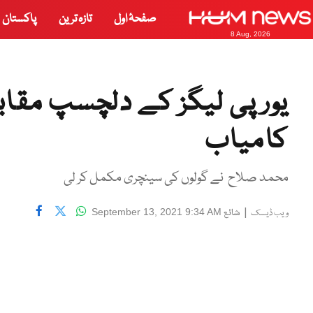
صفحۂ اول
تازہ ترین
پاکستان
8 Aug, 2026
یورپی لیگز کے دلچسپ مقابلے
کامیاب
محمد صلاح نے گولوں کی سینچری مکمل کر لی
|
شائع
September 13, 2021 9:34 AM
ویب ڈیسک