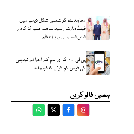
معاہدے کو عملی شکل دینے میں
فیلڈ مارشل سید عاصم منیر کا کردار
قابل قدر ہے، وزیراعظم
پی ٹی اے کا ای سم کے اجرا اور تبدیلی
کی فیس کم کرنے کا فیصلہ
ہمیں فالو کریں
WhatsApp
Twitter
Facebook
Facebook