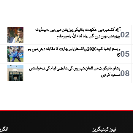
آزاد کشمیر میں حکومت بنانیکی پوزیشن میں ہیں ، مینڈیٹ
3
02
چھیننے نہیں دیں گے ، رانا ثناء اللہ ، امیر مقام
ویمنز ایشیا کپ 2026، پاکستان اور بھارت کا مقابلہ دبئی میں ہو
6
05
گا
پشاور ہائیکورٹ نے افغان شہریوں کی عارضی قیام کی درخواستیں
9
08
مسترد کر دیں
نیوز کیٹیگریز
انگر