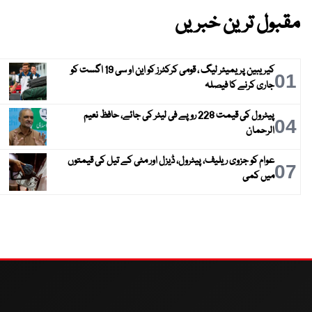
مقبول ترین خبریں
کیریبین پریمیئر لیگ ، قومی کرکٹرز کو این او سی 19 اگست کو
01
جاری کرنے کا فیصلہ
پیٹرول کی قیمت 228 روپے فی لیٹر کی جائے، حافظ نعیم
04
الرحمان
عوام کو جزوی ریلیف، پیٹرول، ڈیزل اور مٹی کے تیل کی قیمتوں
07
میں کمی