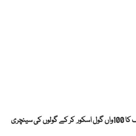
محمد صلاح نے لیڈز یونائیڈ کیخلاف انگلش لیگ کا 100واں گول اسکور کر کے گولوں کی سینچری