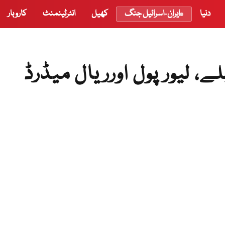
دنیا
ایران-اسرائیل جنگ
کھیل
انٹرٹینمنٹ
کاروبار
، لیور پول اورریال میڈرڈ