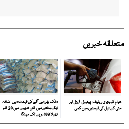
متعلقہ خبریں
ملک بھر میں آٹے کی قیمت میں اضافہ،
عوام کو جزوی ریلیف، پیٹرول، ڈیزل اور
ایک ہفتے میں کئی شہروں میں 20 کلو
مٹی کے تیل کی قیمتوں میں کمی
تھیلا 100 روپے تک مہنگا