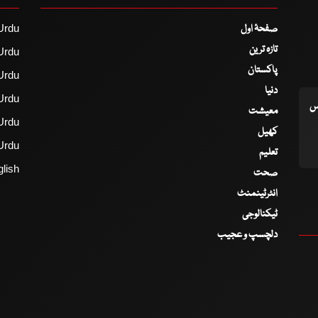
صفحۂ اول
Urdu
تازہ ترین
Urdu
پاکستان
Urdu
دنیا
Urdu
اس
معیشت
Urdu
کھیل
Urdu
تعلیم
lish
صحت
انٹرٹینمنٹ
ٹیکنالوجی
دلچسپ و عجیب