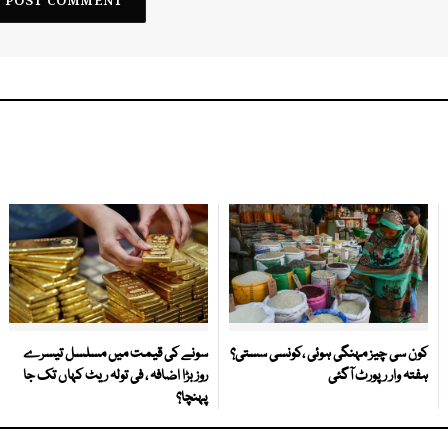
کون سی چیز مہنگی ہوئی ،کونسی سستی؟
سونے کی قیمت میں مسلسل تیسرے
ہفتہ وار رپورٹ آگئی
روز بڑا اضافہ ، فی تولہ ریٹ کہاں تک جا
پہنچا؟