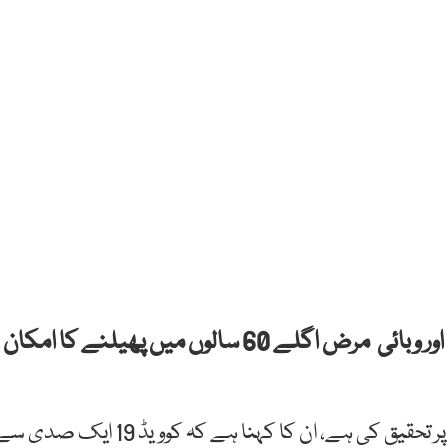
ماہرین نے خبردار کیا ہے کہ کوویڈ 19 جیسا ایک اور وبائی مرض اگلے 60 سالوں میں پھیلنے کا امکان
ماہرین نے 400 سالوں میں لاعلاج بیماریوں کے پھیلاؤ پر تحقیق کی ہے، ان کا کہنا ہے کہ کوویڈ 19 ایک صد