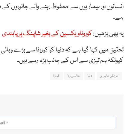
انسانوں اور بیماریوں سے محفوظ رہنے والے جانوروں کے د
ہے۔
یہ بھی پڑھیں:
کوروناویکسین کے بغیر شاپنگ پر پابندی
تحقیق میں کہا گیا ہے کہ دنیا کو کورونا سے بڑے وبائی 
کیونکہ ہم تیزی سے اس کے جانب بڑھ رہے ہیں۔
امریکی ماہرین
دنیا
عالمی وبا
کورونا