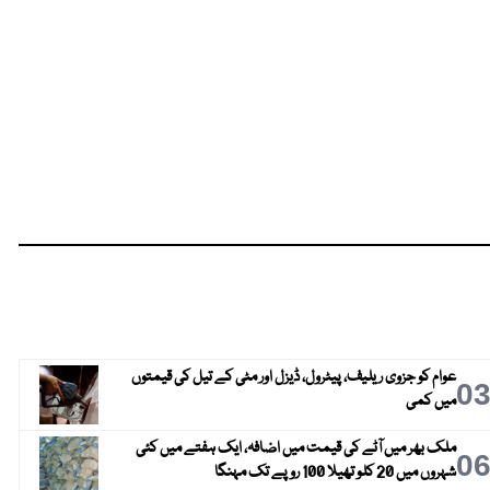
عوام کو جزوی ریلیف، پیٹرول، ڈیزل اور مٹی کے تیل کی قیمتوں
0
میں کمی
ملک بھر میں آٹے کی قیمت میں اضافہ، ایک ہفتے میں کئی
0
شہروں میں 20 کلو تھیلا 100 روپے تک مہنگا