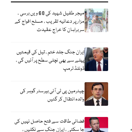
میجر طفیل شہید کی 68 ویں برسی ،
مزار پر دعائیہ تقریب ، مسلح افواج کے
سربراہان کا خراج عقیدت
ایران جنگ جلد ختم ، تیل کی قیمتیں
پہلے سے بھی نچلی سطح پر آئیں گی ،
ڈونلڈ ٹرمپ
چیئرمین پی ٹی آئی بیرسٹر گوہر کی
والدہ انتقال کر گئیں
فضائی طاقت سے فتح حاصل نہیں کی
ی سے
جا سکتی ، ایران جنگ سے نکلیں ،