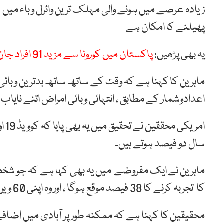
پھیلنے کا امکان ہے
یہ بھی پڑھیں:
پاکستان میں کورونا سے مزید 91 افراد جان کی بازی ہار گئے
ماہرین کا کہنا ہے کہ وقت کے ساتھ ساتھ بدترین وبائی م
اعدادوشمار کے مطابق ، انتہائی وبائی امراض اتنے نای
امر
سال دو فیصد ہوتے ہیں۔
کا تجربہ کرنے کا 38 فیصد موقع ہوگا ، اور وہ اپنی 60 ویں سالگرہ تک دوسرے مرض کا تجربہ کرے گا۔
محقیقین کا کہنا ہے کہ ممکنہ طور پر آبادی میں اضافے 