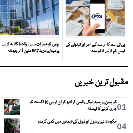
بچوں کو خطرات سے بروقت آگاہ نہ کرنے
پی ٹی اے کا ای سم کے اجرا اور تبدیلی کی
پر میٹا پر مزید 567 ملین ڈالر جرمانہ
فیس کم کرنے کا فیصلہ
مقبول ترین خبریں
کیریبین پریمیئر لیگ ، قومی کرکٹرز کو این او سی 19 اگست کو
01
جاری کرنے کا فیصلہ
حکومت نے پیٹرول اور ڈیزل کی قیمتوں میں کمی کر دی
04