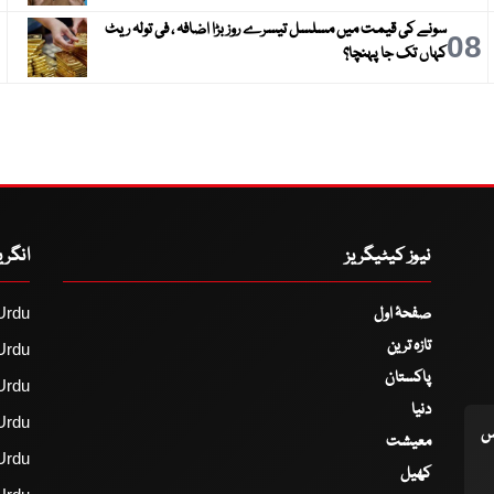
سونے کی قیمت میں مسلسل تیسرے روز بڑا اضافہ ، فی تولہ ریٹ
9
08
کہاں تک جا پہنچا؟
نیوز کیٹیگریز
انگر
صفحۂ اول
Urdu
تازہ ترین
Urdu
پاکستان
Urdu
دنیا
Urdu
اس
معیشت
Urdu
کھیل