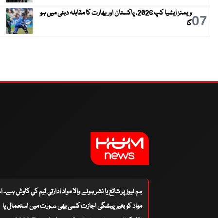
ویمنز ایشیا کپ 2026، پاکستان اور بھارت کا مقابلہ دبئی میں ہو
07
گا
ہم نیوز پر شائع یا نشر ہونے والا مواد ادارتی ٹیم کی کاوش ہے۔ 
مواد کو بغیر پیشگی اجازت کسی بھی صورت میں استعمال یا