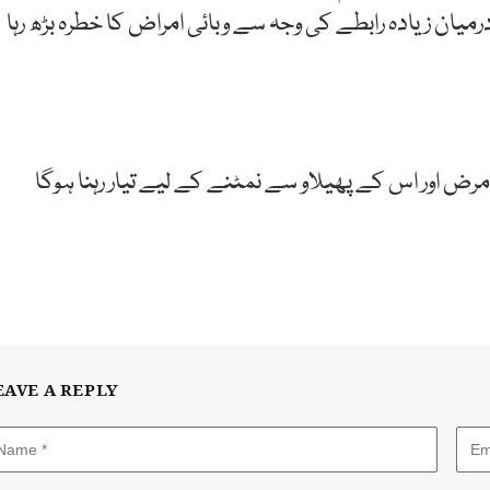
رمیان زیادہ رابطے کی وجہ سے وبائی امراض کا خطرہ بڑھ رہا
مرض اور اس کے پھیلاو سے نمٹنے کے لیے تیار رہنا ہوگا
EAVE A REPLY