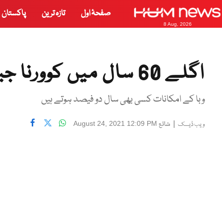
صفحۂ اول
تازہ ترین
پاکستان
8 Aug, 2026
اگلے 60 سال میں کوورنا جیسی عالمی وبا کے لیےتیار رہیں
وبا کے امکانات کسی بھی سال دو فیصد ہوتے ہیں
|
شائع
August 24, 2021 12:09 PM
ویب ڈیسک