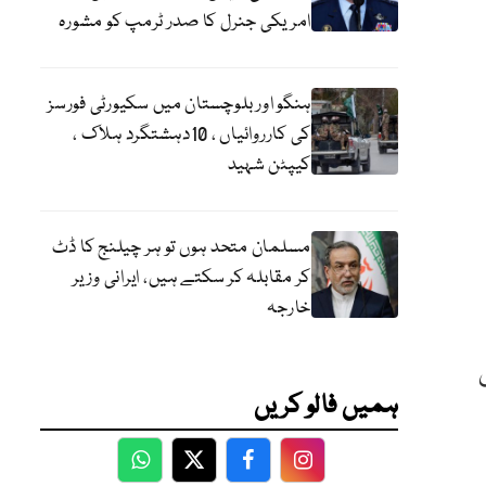
امریکی جنرل کا صدر ٹرمپ کو مشورہ
ہنگو اور بلوچستان میں سکیورٹی فورسز
کی کارروائیاں ، 10دہشتگرد ہلاک ،
کیپٹن شہید
مسلمان متحد ہوں تو ہر چیلنج کا ڈٹ
کر مقابلہ کر سکتے ہیں، ایرانی وزیر
خارجہ
ض
ہمیں فالو کریں
WhatsApp
Twitter
Facebook
Facebook