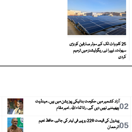
25 کلو واٹ تک کے سولر صارفین کو بڑی
سہولت، نیپرا نے ریگولیشنز میں ترمیم
کردی
آزاد کشمیر میں حکومت بنانیکی پوزیشن میں ہیں ، مینڈیٹ
3
02
چھیننے نہیں دیں گے ، رانا ثناء اللہ ، امیر مقام
پیٹرول کی قیمت 228 روپے فی لیٹر کی جائے، حافظ نعیم
6
05
الرحمان