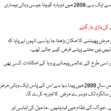
زیادہ عرصے میں ہونے والی مہلک ترین وائرل وباء میں سے ایک ہے۔2080 میں دوبارہ کورونا جیسی وبائی بیماری
رض پھیلنے کا امکان بڑھتا جا رہا ہے، انہوں نے پایا کہ
اب نہیں ہیں جتنے پہلے فرض کیے جاتے تھے۔
یکی محققین نے تحقیق میں یہ بھی پایا کہ کوویڈ 19 اور اسی طرح کے عالمی پیمانے پر وبا کے امکانات کسی بھی
ماہرین نے ایک مفروضے میں یہ بھی کہا ہے کہ جو شخص سال 2000 میں پیدا ہوا ہے اس کے پاس ایک وبائی مر
، خوراک کے نظام میں تبدیلیوں ، ماحول کی تباہی اور