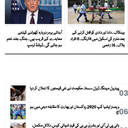
بینکاک ، دادا اور دادی کو قتل کرنے کے
آبنائے ہرمز دوبارہ کھولنے کیلئے
بعد ملزم کی اسکول میں فائرنگ ، 8 افراد
معاہدے کے قریب ہیں ، جنگ جلد ختم
ہلاک ، 14 زخمی
ہو جائے گی ، ڈونلڈ ٹرمپ
پیٹرول مہنگا، ڈیزل سستا، حکومت نے نئی قیمتوں کا اعلان کر دیا
0
ویمنز ایشیا کپ 2026، پاکستان اور بھارت کا مقابلہ دبئی میں ہو
0
گا
بانی پی ٹی آئی اور بشریٰ بی بی کی قیدِ تنہائی کیس، دلائل مکمل،