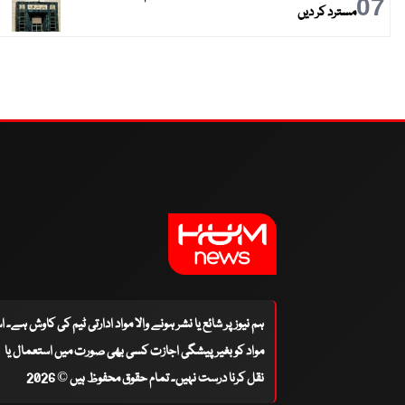
07
مسترد کر دیں
ہم نیوز پر شائع یا نشر ہونے والا مواد ادارتی ٹیم کی کاوش ہے۔ 
مواد کو بغیر پیشگی اجازت کسی بھی صورت میں استعمال یا
نقل کرنا درست نہیں۔ تمام حقوق محفوظ ہیں © 2026