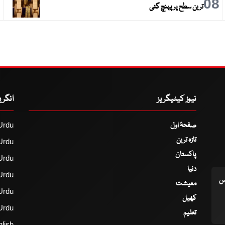
9
08
ترین سطح پر پہنچ گئی
نیوز کیٹیگریز
انگر
صفحۂ اول
Urdu
تازہ ترین
Urdu
پاکستان
Urdu
دنیا
Urdu
اس
معیشت
Urdu
کھیل
Urdu
تعلیم
lish