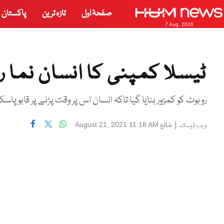
صفحۂ اول
تازہ ترین
پاکستان
7 Aug, 2026
ٹیسلا کمپنی کا انسان نما ر
روبوٹ کو کمزور بنایا گیا تاکہ انسان اس پر وقت پڑنے پر قابو پاسک
|
شائع
August 21, 2021 11:18 AM
ویب ڈیسک