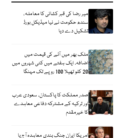
میر رضا کی قبر کشائی کا معاملہ،
سندھ حکومت نے نیا میڈیکل بورڈ
تشکیل دے دیا
ملک بھر میں آٹے کی قیمت میں
اضافہ، ایک ہفتے میں کئی شہروں میں
20 کلو تھیلا 100 روپے تک مہنگا
صدر مملکت کا پاکستان، سعودی عرب
اور ترکیہ کے مشترکہ دفاعی معاہدے
کا خیرمقدم
امریکا ایران جنگ بندی معاہدہ آج یا