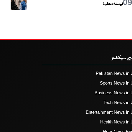
0
فیصلہ محفوظ
یزی سیکشنز
Pakistan News in 
Sports News in 
Business News in 
Tech News in 
Entertainment News in 
Health News in 
Hum News Eng