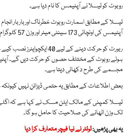
روبوٹ کو ٹیسلا نے آپٹیمس کا نام دیا ہے۔
ٹیسلا کے مطابق اسمارٹ روبوٹ خطرناک اور بار بار انج
آپٹیمس کی اونچائی 173 سینٹی میٹر اور وزن 57 کلوگرام کےقریب ہوگا۔
ربورٹ کو حرکت دینے کے لیے 40
ہوئے روبوٹ کے مختلف حصوں کو حرکت دیں گے۔ آپٹیم
مجسمے کی طرح دکھائی دیتا ہے۔
بعض اطلاعات کے مطابق یہ حتمی ڈیزائن نہیں کیونکہ چ
تک وزن اٹھانے کی صلاحیت کا حامل ہو گا۔
یہ بھی پڑھیں:
ٹوئٹر نے نیا فیچر متعارف کرا دیا