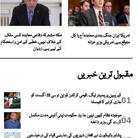
مکہ مشترکہ دفاعی معاہدہ کسی ملک
امریکا ایران جنگ بندی معاہدہ آج یا کل
کے خلاف نہیں، خطے کے امن و استحکام
متوقع ہے، امریکی وزیر خزانہ
کے لیے ہے، اردوان
مقبول ترین خبریں
کیریبین پریمیئر لیگ ، قومی کرکٹرز کو این او سی 19 اگست کو
01
جاری کرنے کا فیصلہ
موجودہ نظام کہیں نہیں جا رہا، حکومت اپنی آئینی مدت مکمل
04
کرے گی، وزیر داخلہ
پشاور ہائیکورٹ نے افغان شہریوں کی عارضی قیام کی درخواستیں