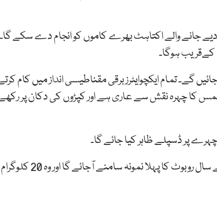
ام دیے جانے والے اکتاہٹ بھرے کاموں کو انجام دے سکے گا۔
 ایکچوایٹرز نصب کیے جائیں گے۔ تمام ایکچوایٹرز برقی مقناطیسی انداز میں کام کرتے
س کا چہرہ نقش سے عاری ہے اور کپڑوں کی دکان پر رکھے
ہرے پر ڈسپلے ظاہر کیا جائے گا۔
ٹیسلا کمپنی کے مالک ایلن مسک نے کہا ہے کہ اگلے سال روبوٹ کا پہلا نمونہ سامنے آجائے گا اور وہ 20 کلوگرام