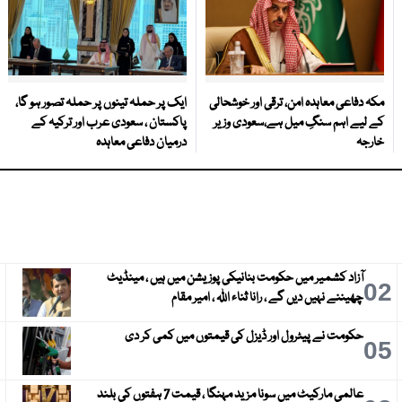
مکہ دفاعی معاہدہ امن، ترقی اور خوشحالی
ایک پر حملہ تینوں پر حملہ تصور ہو گا،
کے لیے اہم سنگِ میل ہے،سعودی وزیر
پاکستان ، سعودی عرب اور ترکیہ کے
خارجہ
درمیان دفاعی معاہدہ
آزاد کشمیر میں حکومت بنانیکی پوزیشن میں ہیں ، مینڈیٹ
3
02
چھیننے نہیں دیں گے ، رانا ثناء اللہ ، امیر مقام
حکومت نے پیٹرول اور ڈیزل کی قیمتوں میں کمی کر دی
6
05
عالمی مارکیٹ میں سونا مزید مہنگا ، قیمت 7 ہفتوں کی بلند