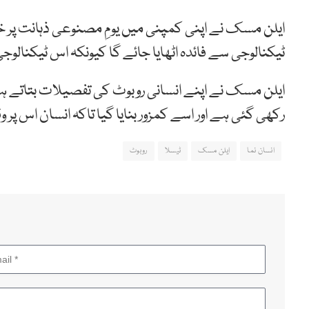
ایلن مسک نے اپنی کمپنی میں یومِ مصنوعی ذہانت پر خ
ٹیکنالوجی سے فائدہ اٹھایا جائے گا کیونکہ اس ٹیکنال
رکھی گئی ہے اور اسے کمزور بنایا گیا تاکہ انسان اس پر و
انسان نما
ایلن مسک
ٹیسلا
روبوٹ