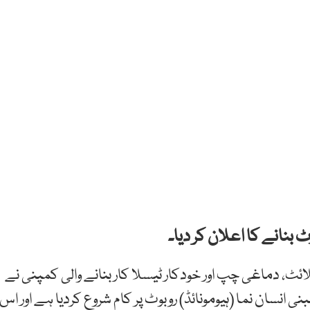
بنانے کا اعلان کر دیا۔
ٹ، دماغی چپ اور خودکار ٹیسلا کار بنانے والی کمپنی نے
 انسان نما (ہیومونائڈ) روبوٹ پر کام شروع کردیا ہے اور اس