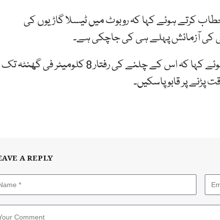
طاب کرتے ہوئے کہا کہ روبوٹ میں ٹیسلا گاڑیوں کی
وجی کی آزمائش پہلے ہی کی جاچکی ہے۔
ایلن مسک نے اپنے انسانی روبوٹ کی تفصیلات بتاتے ہوئے کہا کہ اس کے چلنے کی رفتار 8 کلومیٹر فی گھنٹہ تک
قت پڑنے پر قابو پاسکیں۔
EAVE A REPLY