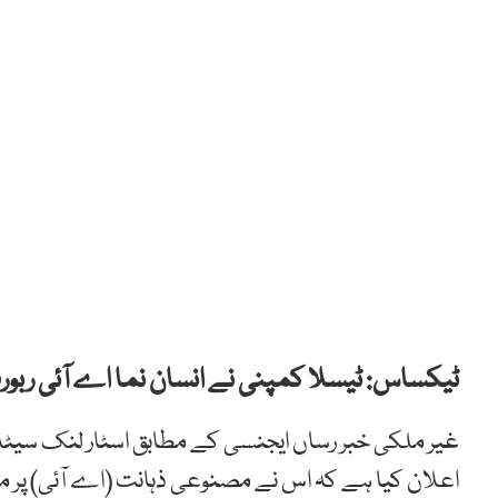
ٹیکساس: ٹیسلا کمپنی نے انسان نما اے آئی ربورٹ 
غیر ملکی خبر رساں ایجنسی کے مطابق اسٹار لنک سیٹلائ
اعلان کیا ہے کہ اس نے مصنوعی ذہانت (اے آئی) پر مبنی