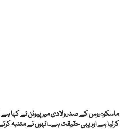
ماسکو: روس کے صدر ولادی میر پیوٹن نے کہا ہے ک
کرلیا ہے اور یہی حقیقت ہے۔ انہوں نے متنبہ کرتے 