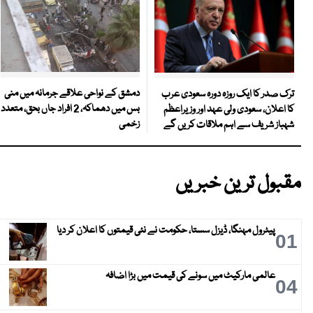
دمشق کے نواحی علاقے جرمانہ میں منی
ترک صدر کا ایک روزہ دورہ سعودی عرب
بس میں دھماکہ، 2 افراد جاں بحق، متعدد
کا اعلان، سعودی ولی عہد اور وزیراعظم
زخمی
شہباز شریف سے اہم ملاقات کریں گے
مقبول ترین خبریں
پیٹرول مہنگا، ڈیزل سستا، حکومت نے نئی قیمتوں کا اعلان کر دیا
01
عالمی مارکیٹ میں سونے کی قیمت میں بڑا اضافہ
04