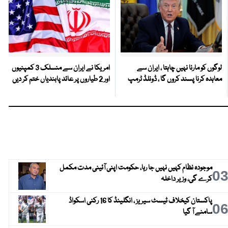
لوگوں کو مارنا نہیں چاہتا ، ایران سے
امریکا نے ایران سے منسلک 3 کمپنیوں
معاہدہ کرنا پسند کروں گا ، ڈونلڈ ٹرمپ
اور 2 طیاروں پر عائد پابندیاں ختم کر دیں
موجودہ نظام کہیں نہیں جا رہا، حکومت اپنی آئینی مدت مکمل
0
کرے گی، وزیر داخلہ
پاکستان کیخلاف ٹیسٹ سیریز ، انگلینڈ کا 16 رکنی اسکواڈ
0
سامنے آ گیا