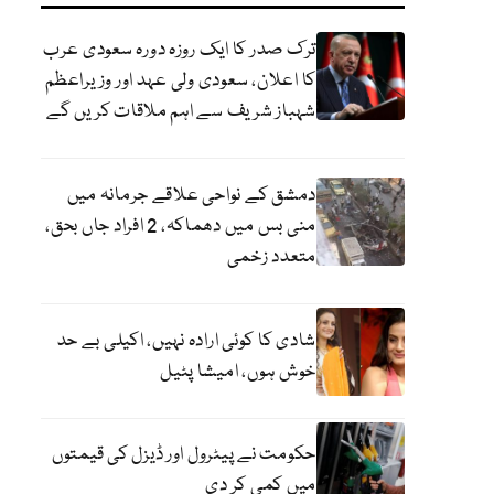
ترک صدر کا ایک روزہ دورہ سعودی عرب
کا اعلان، سعودی ولی عہد اور وزیراعظم
شہباز شریف سے اہم ملاقات کریں گے
دمشق کے نواحی علاقے جرمانہ میں
منی بس میں دھماکہ، 2 افراد جاں بحق،
متعدد زخمی
شادی کا کوئی ارادہ نہیں، اکیلی بے حد
خوش ہوں، امیشا پٹیل
حکومت نے پیٹرول اور ڈیزل کی قیمتوں
میں کمی کر دی