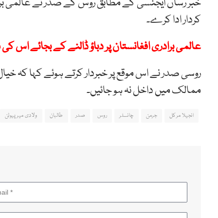
خبر رساں ایجنسی کے مطابق روس کے صدر نے عالمی برادری 
کردار ادا کرے۔
عالمی برادری افغانستان پر دباؤ ڈالنے کے بجائے اس کی
روسی صدر نے اس موقع پر خبردار کرتے ہوئے کہا کہ خی
ممالک میں داخل نہ ہو جائیں۔
انجیلا مرکل
جرمن
چانسلر
روس
صدر
طالبان
ولادی میر پیوٹن