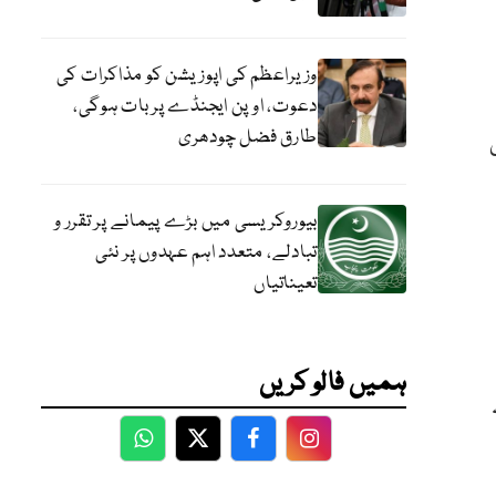
وزیراعظم کی اپوزیشن کو مذاکرات کی
دعوت، اوپن ایجنڈے پر بات ہوگی،
طارق فضل چودھری
بیوروکریسی میں بڑے پیمانے پر تقرر و
تبادلے، متعدد اہم عہدوں پر نئی
تعیناتیاں
ہمیں فالو کریں
WhatsApp
Twitter
Facebook
Facebook