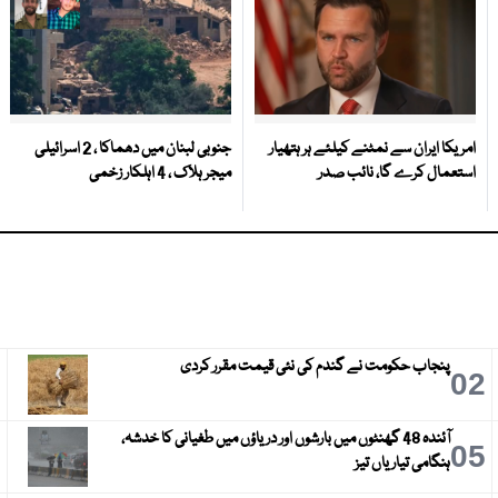
امریکا ایران سے نمٹنے کیلئے ہر ہتھیار
جنوبی لبنان میں دھماکا ، 2 اسرائیلی
استعمال کرے گا، نائب صدر
میجر ہلاک ، 4 اہلکار زخمی
پنجاب حکومت نے گندم کی نئی قیمت مقرر کردی
3
02
آئندہ 48 گھنٹوں میں بارشوں اور دریاؤں میں طغیانی کا خدشہ،
6
05
ہنگامی تیاریاں تیز