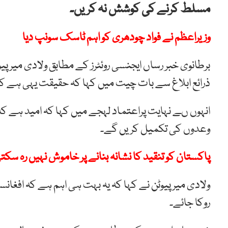
مسلط کرنے کی کوشش نہ کریں۔
وزیراعظم نے فواد چودھری کو اہم ٹاسک سونپ دیا
برطانوی خبر رساں ایجنسی روئٹرز کے مطابق ولادی میر پ
ذرائع ابلاغ سے بات چیت میں کہا کہ حقیقت یہی ہے کہ ط
انہوں ںے نہایت پراعتماد لہجے میں کہا کہ امید ہے کہ 
وعدوں کی تکمیل کریں گے۔
پاکستان کو تنقید کا نشانہ بنانے پر خاموش نہیں رہ سکت
ولادی میر پیوٹن نے کہا کہ یہ بہت ہی اہم ہے کہ اف
روکا جائے۔