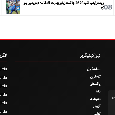
ویمنز ایشیا کپ 2026، پاکستان اور بھارت کا مقابلہ دبئی میں ہو
9
08
گا
نیوز کیٹیگریز
انگر
صفحۂ اول
Urdu
تازہ ترین
Urdu
پاکستان
Urdu
دنیا
Urdu
اس
معیشت
Urdu
کھیل
Urdu
تعلیم