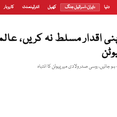
دنیا
ایران-اسرائیل جنگ
کھیل
انٹرٹینمنٹ
کاروبار
پنی اقدار مسلط نہ کریں، عال
وٹن
ائیں، روسی صدر ولادی میر پیوٹن کا انتباہ