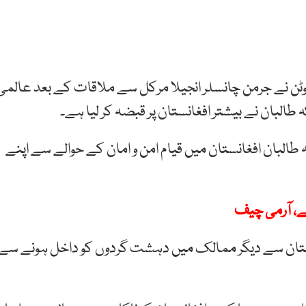
یوٹن نے جرمن چانسلر انجیلا مرکل سے ملاقات کے بعد عالمی
البان نے بیشتر افغانستان پر قبضہ کر لیا ہے۔
طالبان افغانستان میں قیام امن و امان کے حوالے سے اپنے
ے، آرمی چیف
غانستان سے دیگر ممالک میں دہشت گردوں کو داخل ہونے سے