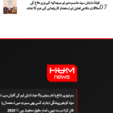
فیلڈ مارشل سید عاصم منیر اور صومالیہ کے وزیر دفاع کی
07
ملاقات، دفاعی تعاون اور استعدادِ کار بڑھانے کے عزم کا اعادہ
ہم نیوز پر شائع یا نشر ہونے والا مواد ادارتی ٹیم کی کاوش ہے۔ 
مواد کو بغیر پیشگی اجازت کسی بھی صورت میں استعمال یا
نقل کرنا درست نہیں۔ تمام حقوق محفوظ ہیں © 2026