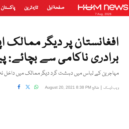
صفحۂ اول
تازہ ترین
پاکستان
7 Aug, 2026
افغانستان پر دیگر ممالک ا
برادری ناکامی سے بچائے: پی
مہاجرین کے لباس میں دہشت گرد دیگر ممالک میں داخل نہ ہو ج
|
شائع
August 20, 2021 8:38 PM
ویب ڈیسک