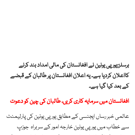
برسلز:یورپی یونین نے افغانستان کی مالی امداد بند کرنے
کااعلان کردیا ہے۔ یہ اعلان افغانستان پر طالبان کے قبضے
کے بعد کیا گیا ہے۔
افغانستان میں سرمایہ کاری کریں، طالبان کی چین کو دعوت
عالمی خبر رساں ایجنسی کے مطابق یورپی یونین کی پارلیمنٹ
سے خطاب میں یورپی یونین خارجہ امور کے سربراہ جوزپ