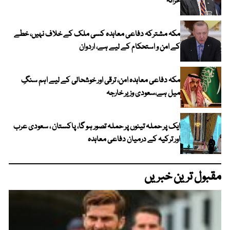
خزانہ
مکہ مشترکہ دفاعی معاہدہ کسی ملک کے خلاف نہیں، خطے
کے امن و استحکام کے لیے ہے، اردوان
مکہ دفاعی معاہدہ امن، ترقی اور خوشحالی کے لیے اہم سنگِ
میل ہے،سعودی وزیر خارجہ
ایک پر حملہ تینوں پر حملہ تصور ہو گا، پاکستان ، سعودی عرب
اور ترکیہ کے درمیان دفاعی معاہدہ
مقبول ترین خبریں