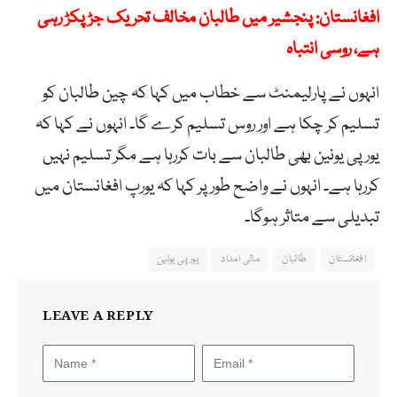
افغانستان: پنجشیر میں طالبان مخالف تحریک جڑ پکڑ رہی
ہے، روسی انتباہ
انہوں نے پارلیمنٹ سے خطاب میں کہا کہ چین طالبان کو
تسلیم کر چکا ہے اور روس تسلیم کرے گا۔ انہوں نے کہا کہ
یورپی یونین بھی طالبان سے بات کررہا ہے مگر تسلیم نہیں
کررہا ہے۔ انہوں نے واضح طور پر کہا کہ یورپ افغانستان میں
تبدیلی سے متاثر ہوگا۔
افغانستان
طالبان
مالی امداد
یورپی یونین
LEAVE A REPLY