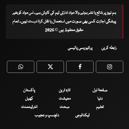
ہم نیوز پر شائع یا نشر ہونے والا مواد ادارتی ٹیم کی کاوش ہے۔ اس مواد کو بغیر
پیشگی اجازت کسی بھی صورت میں استعمال یا نقل کرنا درست نہیں۔ تمام
حقوق محفوظ ہیں © 2026
رابطہ کریں
پرائیویسی پالیسی
WhatsApp
Twitter
Facebook
Faceboo
صفحۂ اول
تازہ ترین
پاکستان
دنیا
معیشت
کھیل
تعلیم
صحت
انٹرٹینمنٹ
ٹیکنالوجی
دلچسپ و عجیب