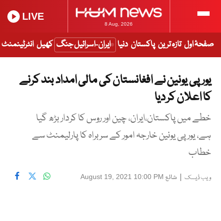
LIVE
8 Aug, 2026
صفحۂ اول
تازہ ترین
پاکستان
دنیا
ایران-اسرائیل جنگ
کھیل
انٹرٹینمنٹ
یورپی یونین نے افغانستان کی مالی امداد بند کرنے
کا اعلان کر دیا
خطے میں پاکستان،ایران، چین اور روس کا کردار بڑھ گیا
ہے، یورپی یونین خارجہ امور کے سربراہ کا پارلیمنٹ سے
خطاب
|
شائع
August 19, 2021 10:00 PM
ویب ڈیسک