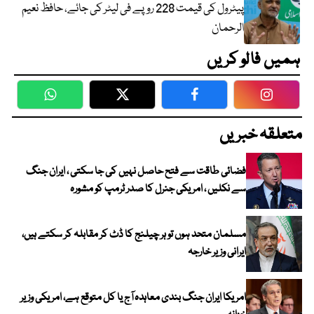
پیٹرول کی قیمت 228 روپے فی لیٹر کی جائے، حافظ نعیم
الرحمان
ہمیں فالو کریں
WhatsApp
Twitter
Facebook
Faceboo
متعلقہ خبریں
فضائی طاقت سے فتح حاصل نہیں کی جا سکتی ، ایران جنگ
سے نکلیں ، امریکی جنرل کا صدر ٹرمپ کو مشورہ
مسلمان متحد ہوں تو ہر چیلنج کا ڈٹ کر مقابلہ کر سکتے ہیں،
ایرانی وزیر خارجہ
امریکا ایران جنگ بندی معاہدہ آج یا کل متوقع ہے، امریکی وزیر