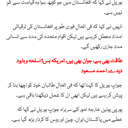
بوریل نے کہا کہ افغانستان میں جو کچھ ہوا وہ قیامت سے کم
نہیں ہے۔
انہوں نے کہا کہ فی الحال فوری طور پر افغانستان کی ترقیاتی
امداد معطل کررہے ہیں لیکن اقوام متحدہ کی مدد سے انسانی
مدد جاری رکھیں گے۔
طاقت بھی ہے، جوان بھی ہیں، امریکہ بس! اسلحہ و بارود
دیدے: احمد مسعود
جوزپ بوریل کا کہنا تھا کہ فی الحال طالبان خود کو اچھا بنا کر
پیش کر رہے ہیں لیکن ابھی ان کا عمل دیکھنا باقی ہے۔
یورپی یونین خارجہ امور کے سربراہ جوزپ بوریل نے کہا کہ
خطے میں پاکستان،ایران، چین اور روس کا کردار بڑھ گیا ہے۔