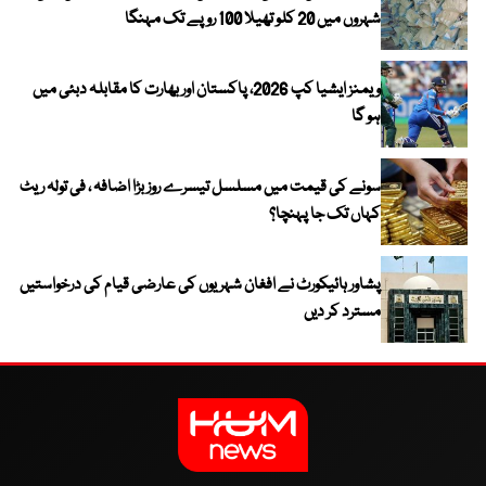
شہروں میں 20 کلو تھیلا 100 روپے تک مہنگا
ویمنز ایشیا کپ 2026، پاکستان اور بھارت کا مقابلہ دبئی میں
ہو گا
سونے کی قیمت میں مسلسل تیسرے روز بڑا اضافہ ، فی تولہ ریٹ
کہاں تک جا پہنچا؟
پشاور ہائیکورٹ نے افغان شہریوں کی عارضی قیام کی درخواستیں
مسترد کر دیں