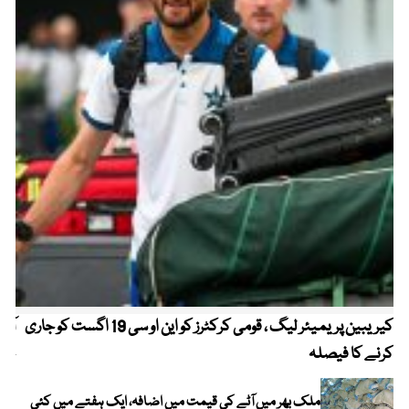
کیریبین پریمیئر لیگ ، قومی کرکٹرز کو این او سی 19 اگست کو جاری
آز
کرنے کا فیصلہ
چھی
ملک بھر میں آٹے کی قیمت میں اضافہ، ایک ہفتے میں کئی