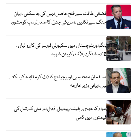
فضائی طاقت سے فتح حاصل نہیں کی جا سکتی ، ایران
جنگ سے نکلیں ، امریکی جنرل کا صدر ٹرمپ کو مشورہ
ہنگو اور بلوچستان میں سکیورٹی فورسز کی کارروائیاں ،
10دہشتگرد ہلاک ، کیپٹن شہید
مسلمان متحد ہوں تو ہر چیلنج کا ڈٹ کر مقابلہ کر سکتے
ہیں، ایرانی وزیر خارجہ
عوام کو جزوی ریلیف، پیٹرول، ڈیزل اور مٹی کے تیل کی
قیمتوں میں کمی