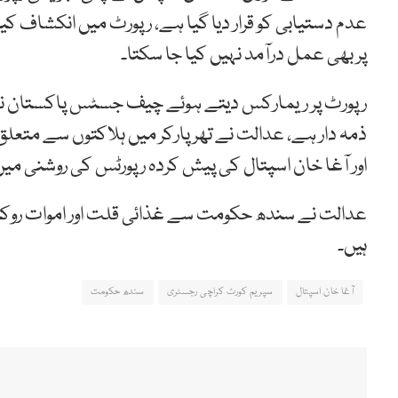
عدم دستیابی کو قرار دیا گیا ہے، رپورٹ میں انکشاف کیا
پر بھی عمل درآمد نہیں کیا جا سکتا۔
رپورٹ پر ریمارکس دیتے ہوئے چیف جسٹس پاکستان نے
ذمہ دار ہے، عدالت نے تھرپارکر میں ہلاکتوں سے متع
اور آغا خان اسپتال کی پیش کردہ رپورٹس کی روشنی 
عدالت نے سندھ حکومت سے غذائی قلت اور اموات روک
ہیں۔
آغا خان اسپتال
سپریم کورٹ کراچی رجسٹری
سندھ حکومت