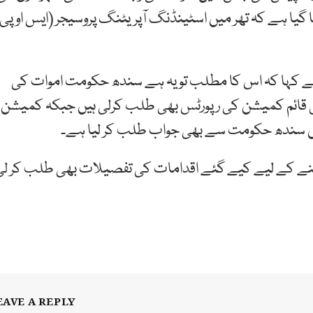
 گیا ہے کہ تھر میں اسٹینڈنگ آپریٹنگ پروسیجر (ایس او پی)
 کہا کہ اس کا مطلب تو یہ ہے سندھ حکومت اموات کی
لق قائم کمیشن کی رپورٹس بھی طلب کرلی ہیں جبکہ کمیشن
میں سندھ حکومت سے بھی جواب طلب کر لیا ہے۔
نے کے لیے کیے گئے اقدامات کی تفصیلات بھی طلب کر لی
EAVE A REPLY