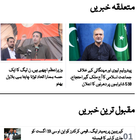
متعلقہ خبریں
وزیراعظم اچھے ہیں، ن لیگ کا ایک
پیٹرولیم لیوی اور مہنگائی کے خلاف
حصہ ہمارا اتحاد توڑنا چاہتا ہے، بلاول
جماعت اسلامی کا آج ملک گیر احتجاج،
بھٹو
510 شاہراہوں پر دھرنوں کا اعلان
مقبول ترین خبریں
کیریبین پریمیئر لیگ ، قومی کرکٹرز کو این او سی 19 اگست کو
01
جاری کرنے کا فیصلہ