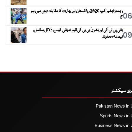
ویمنز ایشیا کپ 2026، پاکستان اور بھارت کا مقابلہ دبئی میں ہو
0
گا
بانی پی ٹی آئی اور بشریٰ بی بی کی قیدِ تنہائی کیس، دلائل مکمل،
0
فیصلہ محفوظ
یزی سیکشنز
Pakistan News in 
Sports News in 
Business News in 