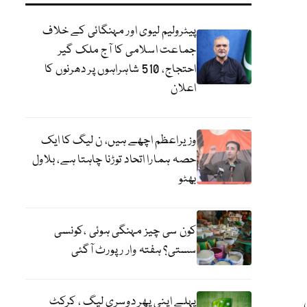
پیٹرولیم لیوی اور مہنگائی کے خلاف
جماعت اسلامی کا آج ملک گیر
احتجاج، 510 شاہراہوں پر دھرنوں کا
اعلان
وزیراعظم اچھے ہیں، ن لیگ کا ایک
حصہ ہمارا اتحاد توڑنا چاہتا ہے، بلاول
بھٹو
کون سی چیز مہنگی ہوئی ،کونسی
سستی؟ ہفتہ وار رپورٹ آگئی
پہلے اپنی پھر دوسری لیگ ، کرکٹ