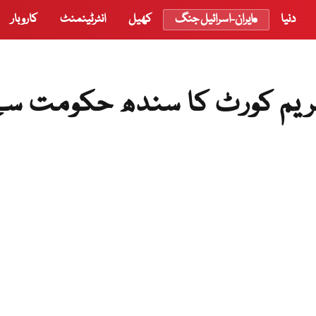
دنیا
ایران-اسرائیل جنگ
کھیل
انٹرٹینمنٹ
کاروبار
پریم کورٹ کا سندھ حکومت س