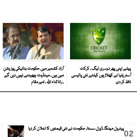
پہلے اپنی پھر دوسری لیگ ، کرکٹ
آزاد کشمیر میں حکومت بنانیکی پوزیشن
آسٹریلیا نے کھلاڑیوں کیلئے نئی پالیسی
میں ہیں ، مینڈیٹ چھیننے نہیں دیں گے
نافذ کر دی
، رانا ثناء اللہ ، امیر مقام
پیٹرول مہنگا، ڈیزل سستا، حکومت نے نئی قیمتوں کا اعلان کر دیا
3
02