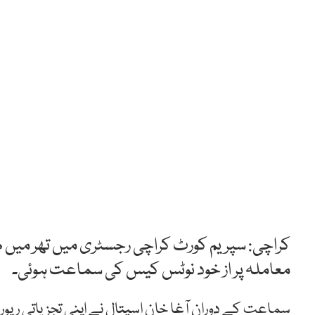
کراچی: سپریم کورٹ کراچی رجسٹری میں تھر میں 
معاملہ پر از خود نوٹس کیس کی سماعت ہوئی۔
سماعت کے دوران آغا خان اسپتال نے اپنی تجزیاتی 