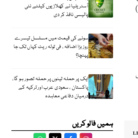
آسٹریلیا نے کھلاڑیوں کیلئے نئی
پالیسی نافذ کر دی
سونے کی قیمت میں مسلسل تیسرے
روز بڑا اضافہ ، فی تولہ ریٹ کہاں تک جا
پہنچا؟
ایک پر حملہ تینوں پر حملہ تصور ہو گا،
پاکستان ، سعودی عرب اور ترکیہ کے
درمیان دفاعی معاہدہ
ہمیں فالو کریں
L