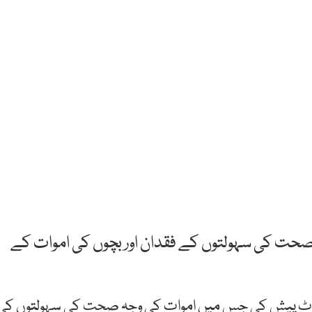
صحت کی سہولتوں کے فقدان اور بچوں کی اموات کے
رپورٹ پیش کی جس میں اموات کی وجہ صحت کی سہولتوں کی