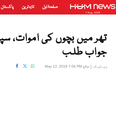
صفحۂ اول
تازہ ترین
پاکستان
7 Aug, 2026
تھر میں بچوں کی اموات، س
جواب طلب
|
شائع
May 12, 2018 7:06 PM
ویب ڈیسک