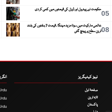
حکومت نے پیٹرول اور ڈیزل کی قیمتوں میں کمی کر دی
6
05
عالمی مارکیٹ میں سونا مزید مہنگا ، قیمت 7 ہفتوں کی بلند
9
08
ترین سطح پر پہنچ گئی
نیوز کیٹیگریز
انگر
صفحۂ اول
Urdu
تازہ ترین
Urdu
پاکستان
Urdu