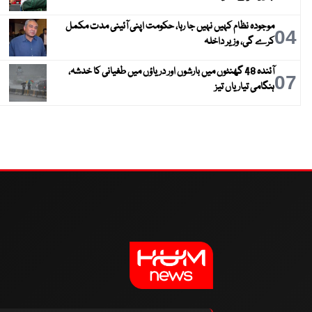
موجودہ نظام کہیں نہیں جا رہا، حکومت اپنی آئینی مدت مکمل
04
کرے گی، وزیر داخلہ
آئندہ 48 گھنٹوں میں بارشوں اور دریاؤں میں طغیانی کا خدشہ،
07
ہنگامی تیاریاں تیز