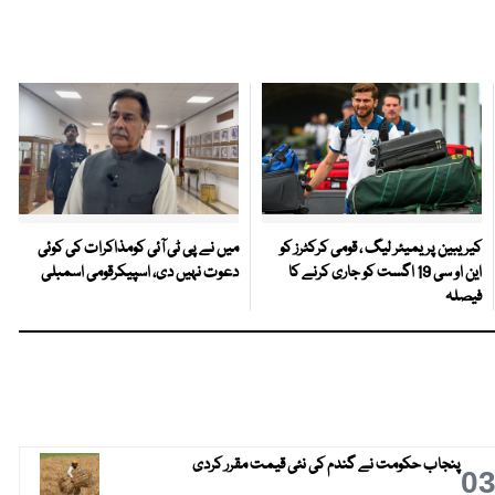
کیریبین پریمیئر لیگ ، قومی کرکٹرز کو
میں نے پی ٹی آئی کومذاکرات کی کوئی
این او سی 19 اگست کو جاری کرنے کا
دعوت نہیں دی، اسپیکرقومی اسمبلی
فیصلہ
پنجاب حکومت نے گندم کی نئی قیمت مقرر کردی
0