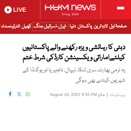
LIVE
9 Aug, 2026
صفحۂ اول
تازہ ترین
پاکستان
دنیا
ایران-اسرائیل جنگ
کھیل
انٹرٹینمنٹ
دبئی کا رہائشی ویزہ رکھنے والے پاکستانیوں
کیلئےاماراتی ویکسینشن کارڈکی شرط ختم
یہ نرمی بھارت، سری لنکا، نیپال، نائجیریا اور یوگنڈا کے
شہریوں کیلئے بھی ہوگی
|
شائع
August 10, 2021 9:55 PM
ویب ڈیسک