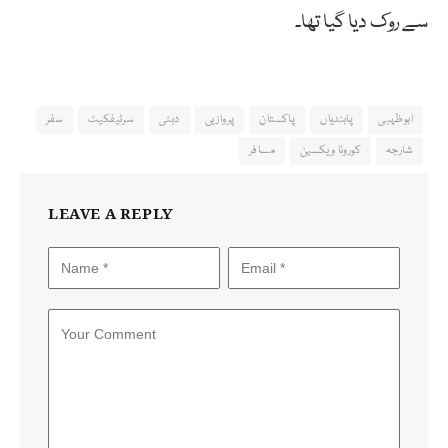
سے روک دیا گیا تھا۔
ابوظہبی
پابندیاں
پاکستان
پروازیں
دبئی
سرٹیفکیٹ
سفر
شارجہ
کورونا ویکسین
مسافر
LEAVE A REPLY