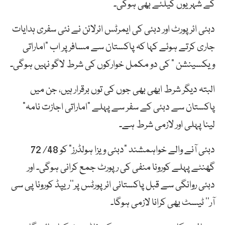
کے شہریوں کیلئے بھی ہوگی۔
دبئی ائرپورٹ اور دبئی کی ایمرٹس ائرلائن نے نئی سفری ہدایات
جاری کرتے ہوئے کہا کہ پاکستان سے مسافر پر اب “اماراتی
ویکسینشن “ کی دو مکمل خوارکوں کی شرط لاگو نہیں ہوگی۔
البتہ دیگر شرط ابھی بھی جوں کی توں برقرار ہیں، جن میں
پاکستان سے دبئی کے سفر سے پہلے “اماراتی اجازت نامہ”
لینا پہلی اور لازمی شرط ہے۔
دبئی آنے والے خواہمشند “دبئی ویزا ہولڈرز” کو 48/ 72
گھنٹے پہلے کورونا منفی کی رپورٹ جمع کرانی ہوگی۔ اور
دبئی روانگی سے قبل پاکستانی ائرپورٹس پر’’ریپڈ کورونا پی سی
آر‘‘ ٹیسٹ بھی کرانا لازمی ہوگا۔