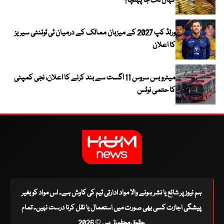
کہاں تک جا پہنچا؟
ورلڈ کپ 2027 کے میزبان ممالک کے درمیان ٹی ٹوئنٹی سیریز
کا اعلان
میٹرو بس سروس 11 اگست سے بند کرنے کا اعلان، نجی کمپنی
کا حتمی نوٹس
ہم نیوز پر شائع یا نشر ہونے والا مواد ادارتی ٹیم کی کاوش ہے۔ اس مواد کو بغیر
پیشگی اجازت کسی بھی صورت میں استعمال یا نقل کرنا درست نہیں۔ تمام
حقوق محفوظ ہیں © 2026