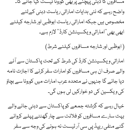
مسافروں کا دبئی پہچنے پر بھی کورونا ٹیسٹ کیا جائے گا۔
واضح رہے کہ نئی ہدایات اماراتی ریاست دبئی کےلئے
مخصوص ہیں جبکہ اماراتی ریاست ابوظبی اور شارجہ کیلئے
ابھی بھی’’اماراتی ویکسینشن کارڈ‘‘ لازم ہے۔
( ابوظبی اور شارجہ مسافروں کیلئے شرط)
اماراتی ویکسینشن کارڈ کی شرط کے تحت پاکستان سے آنے
والے صرف ان ہی مسافروں کو امارات سفر کرنے کا اجازت نامہ
دیا جائے گا جنہوں نے متحدہ عرب امارات میں کورونا سے بچاؤ
کی ویکسین کی دو خوارکیں لی ہوں گی۔
خیال رہے کہ گزشتہ جمعے کو پاکستان سے دبئی جانے والے
بہت سارے مسافروں کو فلائٹ سے چار گھنٹے پہلے کروائے
گئے منفی ریپڈ پی سی آر ٹیسٹ نہ ہونے کی وجہ سے سفر