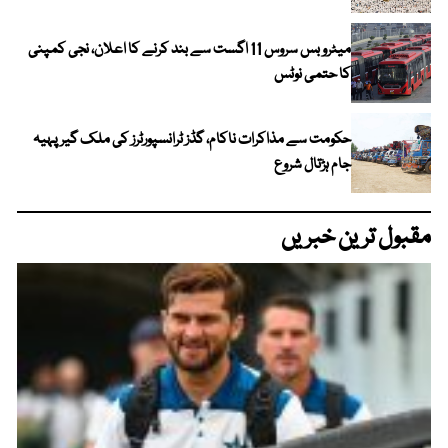
میٹرو بس سروس 11 اگست سے بند کرنے کا اعلان، نجی کمپنی
کا حتمی نوٹس
حکومت سے مذاکرات ناکام، گڈز ٹرانسپورٹرز کی ملک گیر پہیہ
جام ہڑتال شروع
مقبول ترین خبریں