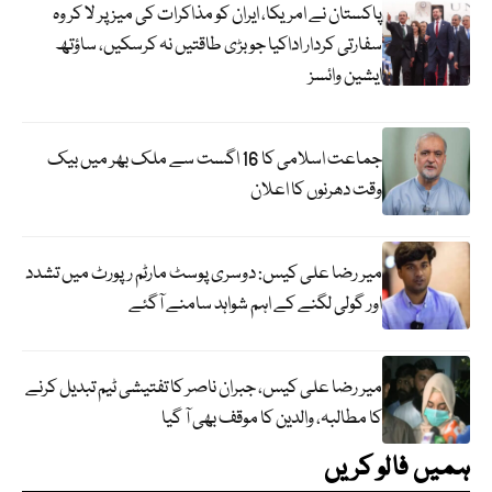
پاکستان نے امریکا، ایران کو مذاکرات کی میز پر لا کر وہ
سفارتی کردار اداکیا جو بڑی طاقتیں نہ کرسکیں، ساؤتھ
ایشین وائسز
جماعت اسلامی کا 16 اگست سے ملک بھر میں بیک
وقت دھرنوں کا اعلان
میر رضا علی کیس: دوسری پوسٹ مارٹم رپورٹ میں تشدد
اور گولی لگنے کے اہم شواہد سامنے آگئے
میر رضا علی کیس، جبران ناصر کا تفتیشی ٹیم تبدیل کرنے
کا مطالبہ، والدین کا موقف بھی آ گیا
ہمیں فالو کریں