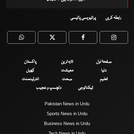
رابطہ کریں
پرائیویسی پالیسی
WhatsApp
Twitter
Facebook
Faceboo
صفحۂ اول
تازہ ترین
پاکستان
دنیا
معیشت
کھیل
تعلیم
صحت
انٹرٹینمنٹ
ٹیکنالوجی
دلچسپ و عجیب
Pakistan News in Urdu
Sports News in Urdu
Business News in Urdu
Tech News in Urdu