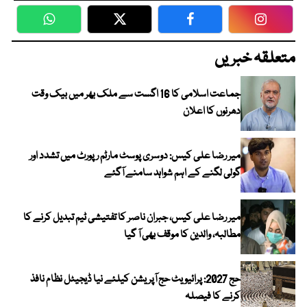
WhatsApp
Twitter
Facebook
Faceboo
متعلقہ خبریں
جماعت اسلامی کا 16 اگست سے ملک بھر میں بیک وقت
دھرنوں کا اعلان
میر رضا علی کیس: دوسری پوسٹ مارٹم رپورٹ میں تشدد اور
گولی لگنے کے اہم شواہد سامنے آگئے
میر رضا علی کیس، جبران ناصر کا تفتیشی ٹیم تبدیل کرنے کا
مطالبہ، والدین کا موقف بھی آ گیا
حج 2027: پرائیویٹ حج آپریشن کیلئے نیا ڈیجیٹل نظام نافذ
کرنے کا فیصلہ