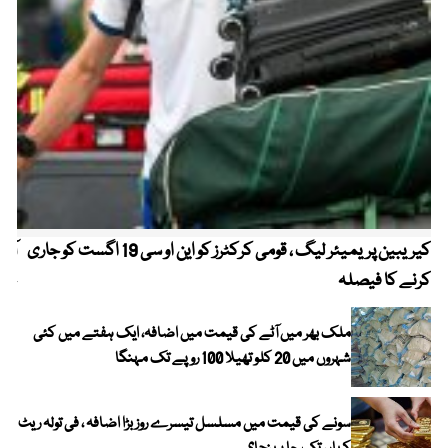
کیریبین پریمیئر لیگ ، قومی کرکٹرز کو این او سی 19 اگست کو جاری
آز
کرنے کا فیصلہ
چھی
ملک بھر میں آٹے کی قیمت میں اضافہ، ایک ہفتے میں کئی
شہروں میں 20 کلو تھیلا 100 روپے تک مہنگا
سونے کی قیمت میں مسلسل تیسرے روز بڑا اضافہ ، فی تولہ ریٹ