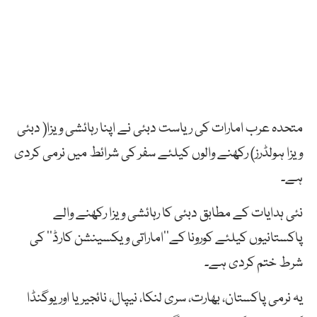
متحدہ عرب امارات کی ریاست دبئی نے اپنا رہائشی ویزا( دبئی
ویزا ہولڈرز) رکھنے والوں کیلئے سفر کی شرائط میں نرمی کردی
ہے۔
نئی ہدایات کے مطابق دبئی کا رہائشی ویزا رکھنے والے
پاکستانیوں کیلئے کورونا کے’’اماراتی ویکسینشن کارڈ‘‘ کی
شرط ختم کردی ہے۔
یہ نرمی پاکستان، بھارت، سری لنکا، نیپال، نائجیریا اور یوگنڈا