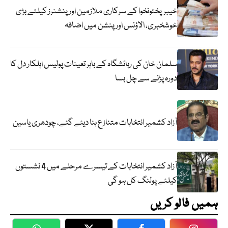
خیبرپختونخوا کے سرکاری ملازمین اور پنشنرز کیلئے بڑی
خوشخبری، الاؤنس اور پنشن میں اضافہ
سلمان خان کی رہائشگاہ کے باہر تعینات پولیس اہلکار دل کا
دورہ پڑنے سے چل بسا
آزاد کشمیر انتخابات متنازع بنا دیئے گئے، چودھری یاسین
آزاد کشمیر انتخابات کے تیسرے مرحلے میں 4 نشستوں
کیلئے پولنگ کل ہو گی
ہمیں فالو کریں