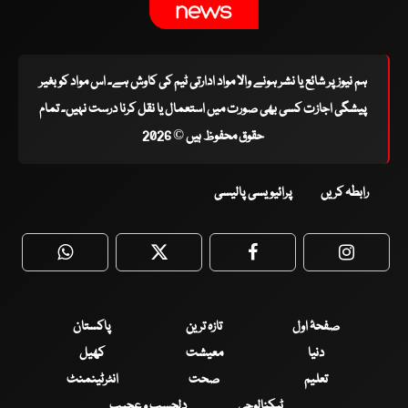
ہم نیوز پر شائع یا نشر ہونے والا مواد ادارتی ٹیم کی کاوش ہے۔ اس مواد کو بغیر
پیشگی اجازت کسی بھی صورت میں استعمال یا نقل کرنا درست نہیں۔ تمام
حقوق محفوظ ہیں © 2026
رابطہ کریں
پرائیویسی پالیسی
WhatsApp
Twitter
Facebook
Faceboo
صفحۂ اول
تازہ ترین
پاکستان
دنیا
معیشت
کھیل
تعلیم
صحت
انٹرٹینمنٹ
ٹیکنالوجی
دلچسپ و عجیب