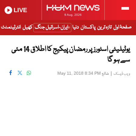
LIVE
9 Aug, 2026
صفحۂ اول
تازہ ترین
پاکستان
دنیا
ایران-اسرائیل جنگ
کھیل
انٹرٹینمنٹ
یوٹیلیٹی اسٹورز پر رمضان پیکیج کا اطلاق 14 مئی
سے ہو گا
|
شائع
May 11, 2018 8:34 PM
ویب ڈیسک