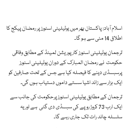
اسلام آباد: پاکستان بھر میں یوٹیلیٹی اسٹورز پر رمضان پیکج کا
اطلاق 14 مئی سے ہو گا۔
ترجمان یوٹیلیٹی اسٹورز کارپوریشن لمیٹڈ کے مطابق وفاقی
حکومت نے رمضان المبارک کے دوران یوٹیلیٹی اسٹورز
پرسبسڈی دینے کا فیصلہ کیا ہے جس کے تحت صارفین کو
ایک ہزار سے زائد اشیا سستے داموں دستیاب ہوں گی۔
ترجمان کے مطابق یوٹیلیٹی اسٹورز پرحکومت کی جانب سے
ایک ارب 73 کروڑ روپے کی سبسڈی دی گئی ہے اور یہ
سلسلہ چاند رات تک جاری رہے گا۔