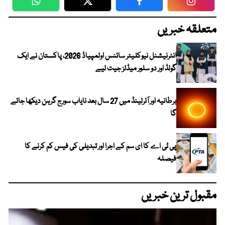
WhatsApp
Twitter
Facebook
Faceboo
متعلقہ خبریں
انٹرنیشنل نیوکلیئر سائنس اولمپیاڈ 2026، پاکستان نے ایک
گولڈ اور دو سلور میڈلز جیت لیے
برطانیہ اور آئرلینڈ میں 27 سال بعد نایاب سورج گرہن دیکھا جائے
گا
پی ٹی اے کا ای سم کے اجرا اور تبدیلی کی فیس کم کرنے کا
فیصلہ
مقبول ترین خبریں