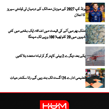
ورلڈ کپ 2027 کے میزبان ممالک کے درمیان ٹی ٹوئنٹی سیریز
کا اعلان
ملک بھر میں آٹے کی قیمت میں اضافہ، ایک ہفتے میں کئی
شہروں میں 20 کلو تھیلا 100 روپے تک مہنگا
یکے بعد دیگرے 2 ہیلی کاپٹر گر کر تباہ؛ متعدد ہلاکتیں
تعلیمی ادارے 24 اگست تک بند رہیں گے، رانا سکندر حیات