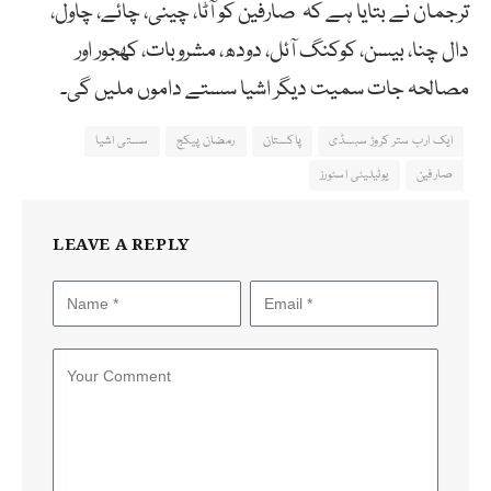
ترجمان نے بتایا ہے کہ صارفین کو آٹا، چینی، چائے، چاول،
دال چنا، بیسن، کوکنگ آئل، ‎دودھ، مشروبات، کھجور اور
مصالحہ جات سمیت دیگر اشیا سستے داموں ملیں گی۔
ایک ارب ستر کروڑ سبسڈی
پاکستان
رمضان پیکج
سستی اشیا
صارفین
یوٹیلیٹی اسٹورز
LEAVE A REPLY