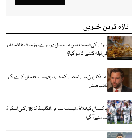
تازہ ترین خبریں
سونے کی قیمت میں مسلسل دوسرے روز ہوشربا اضافہ ،
فی تولہ کتنے کا ہو گیا؟
امریکا ایران سے نمٹنے کیلئے ہر ہتھیار استعمال کرے گا،
نائب صدر
پاکستان کیخلاف ٹیسٹ سیریز ، انگلینڈ کا 16 رکنی اسکواڈ
سامنے آ گیا