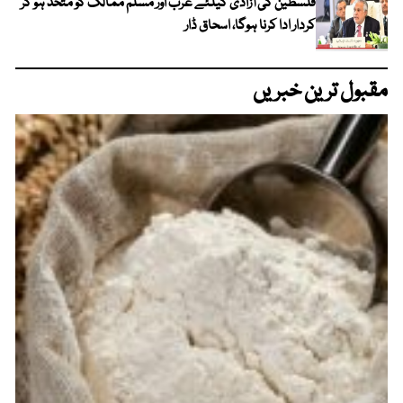
فلسطین کی آزادی کیلئے عرب اور مسلم ممالک کو متحد ہو کر
کردار ادا کرنا ہوگا، اسحاق ڈار
مقبول ترین خبریں