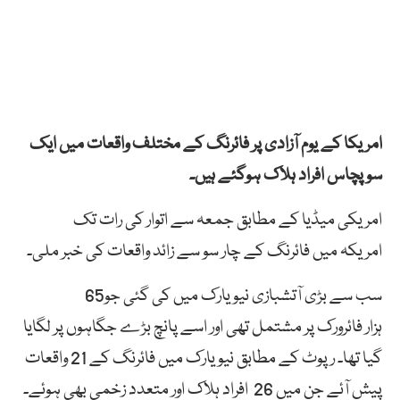
امریکا
کے
یوم
آزادی
پر
فائرنگ
کے
مختلف
واقعات
میں
ایک
سو
پچاس
افراد
ہلاک
ہوگئے ہیں۔
امریکی
میڈیا
کے
مطابق
جمعہ
سے
اتوار
کی
رات
تک
امریکہ
میں
فائرنگ
کے
چار
سو
سے
زائد
واقعات
کی خبر ملی۔
سب سے بڑی آتشبازی نیو یارک میں کی گئی جو65
ہزار فائرورک پر مشتمل تھی اور اسے پانچ بڑے جگاہوں پر لگایا
گیا تھا۔ رپوٹ کے مطابق
نیویارک
میں
فائرنگ
کے 21
واقعات
پیش آئے جن
میں
26
افراد
ہلاک
اور متعدد زخمی بھی ہوئے۔