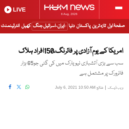
LIVE
6 Aug, 2026
صفحۂ اول
تازہ ترین
پاکستان
دنیا
ایران-اسرائیل جنگ
کھیل
انٹرٹینمنٹ
امریکا کے یوم آزادی پر فائرنگ،150افراد ہلاک
سب سے بڑی آتشبازی نیو یارک میں کی گئی جو65 ہزار
فائرورک پر مشتمل ہے
|
شائع
July 6, 2021 10:50 AM
ویب ڈیسک