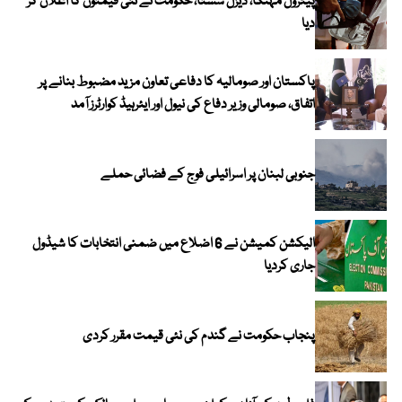
پیٹرول مہنگا، ڈیزل سستا، حکومت نے نئی قیمتوں کا اعلان کر
دیا
پاکستان اور صومالیہ کا دفاعی تعاون مزید مضبوط بنانے پر
اتفاق، صومالی وزیر دفاع کی نیول اور ایئرہیڈ کوارٹرز آمد
جنوبی لبنان پر اسرائیلی فوج کے فضائی حملے
الیکشن کمیشن نے 6 اضلاع میں ضمنی انتخابات کا شیڈول
جاری کردیا
پنجاب حکومت نے گندم کی نئی قیمت مقرر کردی