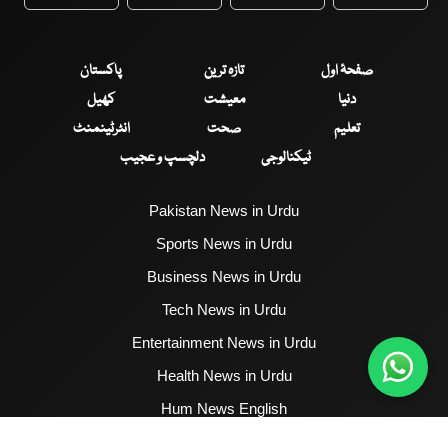
WhatsApp
Twitter
Facebook
Faceboo
صفحۂ اول
تازہ ترین
پاکستان
دنیا
معیشت
کھیل
تعلیم
صحت
انٹرٹینمنٹ
ٹیکنالوجی
دلچسپ و عجیب
Pakistan News in Urdu
Sports News in Urdu
Business News in Urdu
Tech News in Urdu
Entertainment News in Urdu
Health News in Urdu
Hum News English