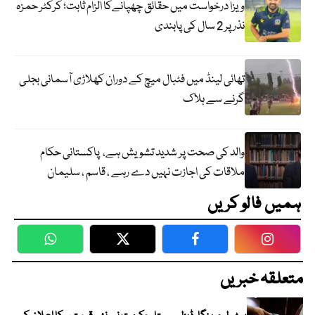
ویزا درخواست میں حقائق چھپانےکا الزام ثابت؛ کرکٹر حمزہ
نذر پر 2 سال کی پابندی
تھائی لینڈ میں فٹبال میچ کے دوران کھلاڑی آسمانی بجلی
گرنے سے ہلاک
والد کی صحت پر شدید تشویش ہے، پاکستانی حکام
ملاقات کی اجازت نہیں دے رہے ، قاسم ، سلیمان
ہمیں فالو کریں
WhatsApp
Twitter
Facebook
Faceboo
متعلقہ خبریں