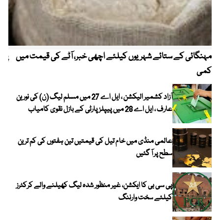
مہنگائی کے ستائے شہریوں کیلئے اچھی خبر، آٹے کی قیمت میں
پیٹ
کمی
آزاد کشمیر الیکشن ، ایل اے 27 میں مسلم لیگ (ن) کی نورین
عارف ، ایل اے 28 میں پیپلز پارٹی کے بازل نقوی کامیاب
عالمی منڈی میں خام تیل کی قیمتیں تین ہفتوں کی کم ترین
سطح پر آ گئیں
پی سی بی کا ایکشن، غیر منظور شدہ لیگ کھیلنے والے کرکٹرز
کیلئے سخت وارننگ