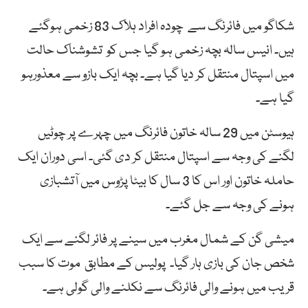
شکاگو
میں فائرنگ سے چودہ افراد ہلاک 83 زخمی ہوگئے
ہیں۔
انیس سالہ بچہ زخمی ہو گیا جس کو تشوشناک حالت
میں اسپتال منتقل کر دیا گیا ہے۔ بچہ ایک بازو سے معذورہو
گیا ہے۔
ہیوسٹن میں 29 سالہ خاتون فائرنگ میں چہرے پر چوٹیں
لگنے کی وجہ سے اسپتال منتقل کر دی گئی۔ اسی دوران ایک
حاملہ خاتون اور اس کا 3 سال کا بیٹا پڑوس میں آتشبازی
ہونے کی وجہ سے جل گئے۔
میشی گن کے شمال مغرب میں سینے پر فائر لگنے سے ایک
شخص جان کی بازی ہار گیا۔ پولیس کے مطابق موت کا سبب
قریب میں ہونے والی فائرنگ سے نکلنے والی گولی ہے۔