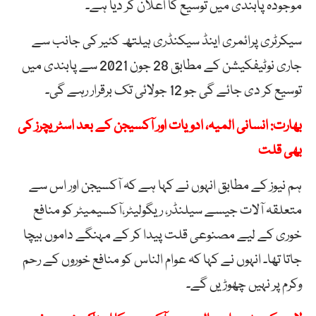
موجودہ پابندی میں توسیع کا اعلان کر دیا ہے۔
سیکرٹری پرائمری اینڈ سیکنڈری ہیلتھ کئیر کی جانب سے
جاری نوٹیفکیشن کے مطابق 28 جون ‏‏2021 سے پابندی میں
توسیع کر دی جائے گی جو 12 جولائی تک برقرار رہے گی۔‎ ‎
بھارت: انسانی المیہ، ادویات اور آکسیجن کے بعد اسٹریچرز کی
بھی قلت
ہم نیوز کے مطابق انہوں نے کہا ہے کہ آکسیجن اور اس سے
متعلقہ آلات جیسے سیلنڈر، ریگولیٹر،آکسیمیٹر کو منافع
‏خوری کے لیے مصنوعی قلت پیدا کر کے مہنگے داموں بیچا
جاتا تھا۔ انہوں نے کہا کہ عوام الناس کو منافع خوروں ‏کے رحم
وکرم پر نہیں چھوڑیں گے۔