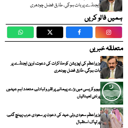
ایجنڈے پر بات ہوگی، طارق فضل چودھری
ہمیں فالو کریں
WhatsApp
Twitter
Facebook
Faceboo
متعلقہ خبریں
وزیراعظم کی اپوزیشن کو مذاکرات کی دعوت، اوپن ایجنڈے پر
بات ہوگی، طارق فضل چودھری
بیوروکریسی میں بڑے پیمانے پر تقرر و تبادلے، متعدد اہم عہدوں
پر نئی تعیناتیاں
وزیراعظم سعودی ولی عہد کی دعوت پر سعودی عرب پہنچ گئے،
پر تپاک استقبال