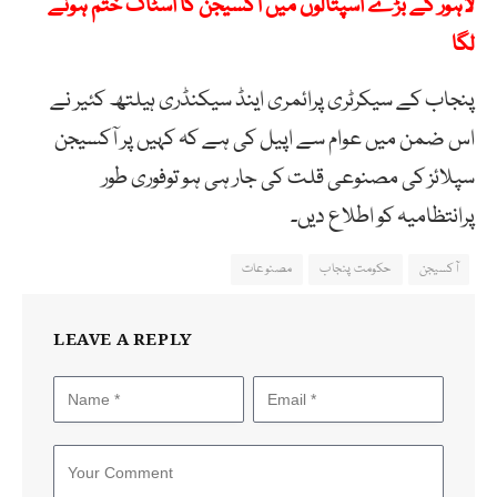
لاہور کے بڑے اسپتالوں میں آکسیجن کا اسٹاک ختم ہونے
لگا
پنجاب کے سیکرٹری پرائمری اینڈ سیکنڈری ہیلتھ کئیر نے
اس ضمن میں عوام سے اپیل کی ہے کہ کہیں پر آکسیجن
سپلائز ‏کی مصنوعی قلت کی جار ہی ہو توفوری طور
پرانتظامیہ کو اطلاع دیں۔
آکسیجن
حکومت پنجاب
مصنوعات
LEAVE A REPLY