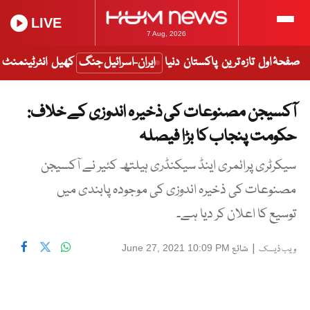
LIVE
7 Aug, 2026
صفحۂ اول
تازہ ترین
پاکستان
دنیا
ایران-اسرائیل جنگ
کھیل
انٹرٹینمنٹ
آکسیجن مصنوعات کی ذخیرہ اندوزی کے خلاف:
حکومت پنجاب کا بڑا فیصلہ
سیکرٹری پرائمری اینڈ سیکنڈری ہیلتھ کئیر نے آکسیجن
مصنوعات کی ذخیرہ ‏اندوزی کی موجودہ پابندی میں
توسیع کا اعلان کر دیا ہے۔
|
شائع
June 27, 2021 10:09 PM
ویب ڈیسک