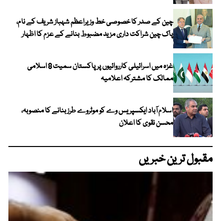
چین کے صدر کا خصوصی خط وزیراعظم شہباز شریف کے نام،
پاک چین شراکت داری مزید مضبوط بنانے کے عزم کا اظہار
غزہ میں اسرائیلی کارروائیوں پر پاکستان سمیت 8 اسلامی
ممالک کا مشترکہ اعلامیہ
اسلام آباد ایکسپریس وے کو موٹروے طرز بنانے کا منصوبہ،
محسن نقوی کا اعلان
مقبول ترین خبریں