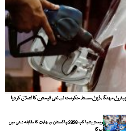
پیٹرول مہنگا، ڈیزل سستا، حکومت نے نئی قیمتوں کا اعلان کر دیا
پنج
ویمنز ایشیا کپ 2026، پاکستان اور بھارت کا مقابلہ دبئی میں
ہو گا