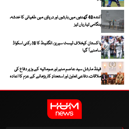
آئندہ 48 گھنٹوں میں بارشوں اور دریاؤں میں طغیانی کا خدشہ،
ہنگامی تیاریاں تیز
پاکستان کیخلاف ٹیسٹ سیریز ، انگلینڈ کا 16 رکنی اسکواڈ
سامنے آ گیا
فیلڈ مارشل سید عاصم منیر اور صومالیہ کے وزیر دفاع کی
ملاقات، دفاعی تعاون اور استعدادِ کار بڑھانے کے عزم کا اعادہ