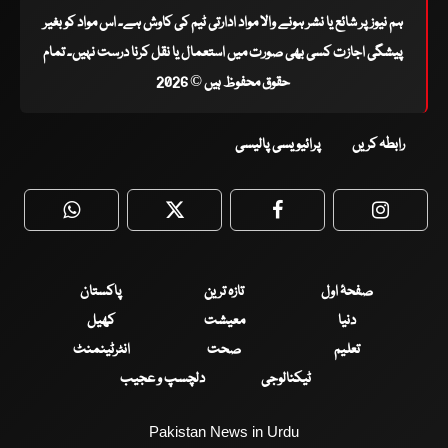
ہم نیوز پر شائع یا نشر ہونے والا مواد ادارتی ٹیم کی کاوش ہے۔ اس مواد کو بغیر
پیشگی اجازت کسی بھی صورت میں استعمال یا نقل کرنا درست نہیں۔ تمام
حقوق محفوظ ہیں © 2026
رابطہ کریں
پرائیویسی پالیسی
WhatsApp
Twitter
Facebook
Faceboo
صفحۂ اول
تازہ ترین
پاکستان
دنیا
معیشت
کھیل
تعلیم
صحت
انٹرٹینمنٹ
ٹیکنالوجی
دلچسپ و عجیب
Pakistan News in Urdu