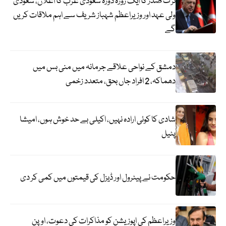
ترک صدر کا ایک روزہ دورہ سعودی عرب کا اعلان، سعودی
ولی عہد اور وزیراعظم شہباز شریف سے اہم ملاقات کریں
گے
دمشق کے نواحی علاقے جرمانہ میں منی بس میں
دھماکہ، 2 افراد جاں بحق، متعدد زخمی
شادی کا کوئی ارادہ نہیں، اکیلی بے حد خوش ہوں، امیشا
پٹیل
حکومت نے پیٹرول اور ڈیزل کی قیمتوں میں کمی کر دی
وزیراعظم کی اپوزیشن کو مذاکرات کی دعوت، اوپن