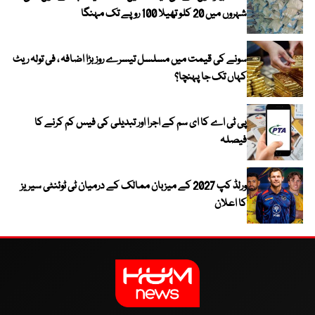
شہروں میں 20 کلو تھیلا 100 روپے تک مہنگا
سونے کی قیمت میں مسلسل تیسرے روز بڑا اضافہ ، فی تولہ ریٹ
کہاں تک جا پہنچا؟
پی ٹی اے کا ای سم کے اجرا اور تبدیلی کی فیس کم کرنے کا
فیصلہ
ورلڈ کپ 2027 کے میزبان ممالک کے درمیان ٹی ٹوئنٹی سیریز
کا اعلان