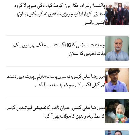
پاکستان نے امریکا، ایران کو مذاکرات کی میز پر لا کر وہ
سفارتی کردار اداکیا جو بڑی طاقتیں نہ کرسکیں، ساؤتھ
ایشین وائسز
جماعت اسلامی کا 16 اگست سے ملک بھر میں بیک
وقت دھرنوں کا اعلان
میر رضا علی کیس: دوسری پوسٹ مارٹم رپورٹ میں تشدد
اور گولی لگنے کے اہم شواہد سامنے آگئے
میر رضا علی کیس، جبران ناصر کا تفتیشی ٹیم تبدیل کرنے
کا مطالبہ، والدین کا موقف بھی آ گیا