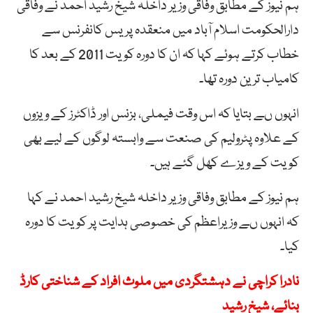
ہم نیوز کے مطابق وفاقی وزیر داخلہ شیخ رشید احمد نے وفاقی
دارالحکومت اسلام آباد میں منعقدہ پریس کانفرنس سے
خطاب کرتے ہوئے کہا کہ ان کا دورہ کویت 2011 کے بعد کا
کامیاب ترین دورہ تھا۔
انہوں ںے بتایا کہ اس وقت فیملی، بزنس اور ڈاکٹرز کے ویزوں
کے علاوہ پٹرولیم کی صنعت سے وابستہ لوگوں کے لیے بھی
کویت کے ویزے کھل گئے ہیں۔
ہم نیوز کے مطابق وفاقی وزیر داخلہ شیخ رشید احمد نے کہا
کہ انہوں ںے وزیراعظم کی خصوصی ہدایت پر کویت کا دورہ
کیا۔
نادرا کراچی نے دہشتگردی میں ملوث افراد کے شناختی کارڈ
بنائے، شیخ رشید