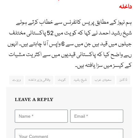
داخلہ
ہم نیوز کے مطابق پریس کانفرنس سے خطاب کرتے ہوئے
شیخ رشید احمد نے کہا کہ کویت میں 52 پاکستانی مختلف
جیلوں میں قید ہیں جن میں سے 6 واپس آنا چاہتے ہیں۔ انہوں
ںے واضح کیا کہ پاکستانی قیدیوں میں سے اکثریت مشیات
کے کیسز میں سزا یافتہ ہیں۔
ڈاکٹرز
سعودی عرب
شیخ رشید
کویت
وفاقی وزیر داخلہ
ویزے
LEAVE A REPLY