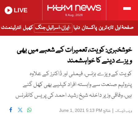
LIVE
9 Aug, 2026
صفحۂ اول
تازہ ترین
پاکستان
دنیا
ایران-اسرائیل جنگ
کھیل
انٹرٹینمنٹ
خوشخبری: کویت، تعمیرات کے شعبے میں بھی
ویزے دینے کا خواہشمند
کویت کے ویزے بزنس، فیملی اور ڈاکٹرز کے علاوہ
پٹرولیم صنعت سے وابستہ افراد کیلیے بھی کھل گئے
ہیں، وفاقی وزیر داخلہ شیخ رشید احمد کی پریس کانفرنس
|
شائع
June 1, 2021 5:13 PM
ویب ڈیسک