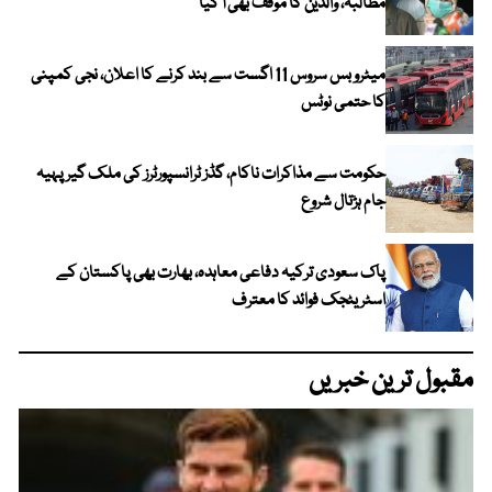
مطالبہ، والدین کا موقف بھی آ گیا
میٹرو بس سروس 11 اگست سے بند کرنے کا اعلان، نجی کمپنی
کا حتمی نوٹس
حکومت سے مذاکرات ناکام، گڈز ٹرانسپورٹرز کی ملک گیر پہیہ
جام ہڑتال شروع
پاک سعودی ترکیہ دفاعی معاہدہ، بھارت بھی پاکستان کے
اسٹریٹجک فوائد کا معترف
مقبول ترین خبریں