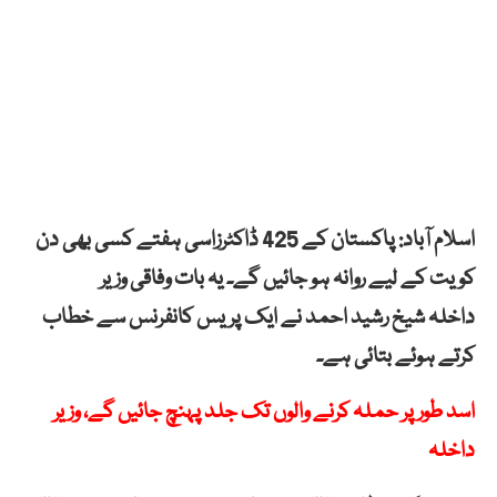
اسلام آباد: پاکستان کے 425 ڈاکٹرزاسی ہفتے کسی بھی دن
کویت کے لیے روانہ ہو جائیں گے۔ یہ بات وفاقی وزیر
داخلہ شیخ رشید احمد نے ایک پریس کانفرنس سے خطاب
کرتے ہوئے بتائی ہے۔
اسد طور پر حملہ کرنے والوں تک جلد پہنچ جائیں گے، وزیر
داخلہ