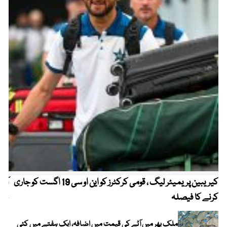
کیریبین پریمیئر لیگ ، قومی کرکٹرز کو این او سی 19 اگست کو جاری
آز
کرنے کا فیصلہ
چھی
ملک بھر میں آٹے کی قیمت میں اضافہ، ایک ہفتے میں کئی