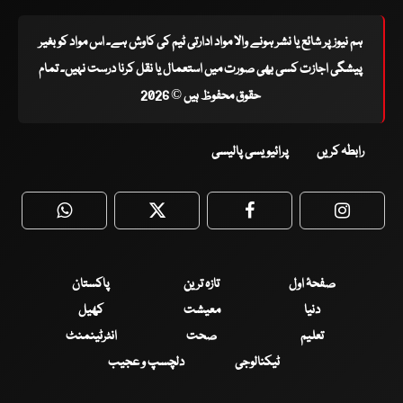
ہم نیوز پر شائع یا نشر ہونے والا مواد ادارتی ٹیم کی کاوش ہے۔ اس مواد کو بغیر
پیشگی اجازت کسی بھی صورت میں استعمال یا نقل کرنا درست نہیں۔ تمام
حقوق محفوظ ہیں © 2026
رابطہ کریں
پرائیویسی پالیسی
WhatsApp
Twitter
Facebook
Faceboo
صفحۂ اول
تازہ ترین
پاکستان
دنیا
معیشت
کھیل
تعلیم
صحت
انٹرٹینمنٹ
ٹیکنالوجی
دلچسپ و عجیب