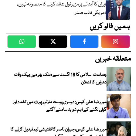
ایران کا آبنائے ہرمز پر ٹول عائد کرنے کا منصوبہ نہیں،
امریکی نائب صدر
ہمیں فالو کریں
WhatsApp
Twitter
Facebook
Faceboo
متعلقہ خبریں
جماعت اسلامی کا 16 اگست سے ملک بھر میں بیک وقت
دھرنوں کا اعلان
میر رضا علی کیس: دوسری پوسٹ مارٹم رپورٹ میں تشدد اور
گولی لگنے کے اہم شواہد سامنے آگئے
میر رضا علی کیس، جبران ناصر کا تفتیشی ٹیم تبدیل کرنے کا