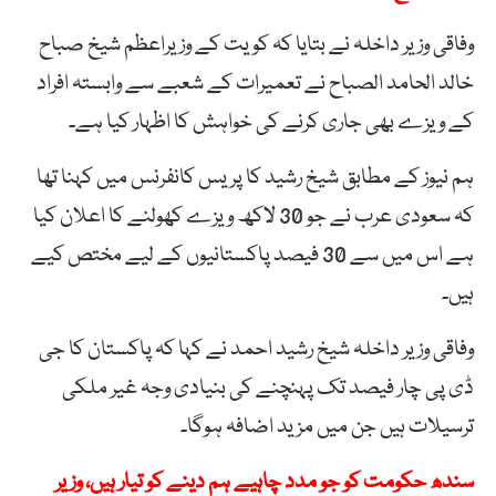
وفاقی وزیر داخلہ نے بتایا کہ کویت کے وزیراعظم شیخ صباح
خالد الحامد الصباح نے تعمیرات کے شعبے سے وابستہ افراد
کے ویزے بھی جاری کرنے کی خواہش کا اظہار کیا ہے۔
ہم نیوز کے مطابق شیخ رشید کا پریس کانفرنس میں کہنا تھا
کہ سعودی عرب نے جو 30 لاکھ ویزے کھولنے کا اعلان کیا
ہے اس میں سے 30 فیصد پاکستانیوں کے لیے مختص کیے
ہیں۔
وفاقی وزیر داخلہ شیخ رشید احمد نے کہا کہ پاکستان کا جی
ڈی پی چار فیصد تک پہنچنے کی بنیادی وجہ غیر ملکی
ترسیلات ہیں جن میں مزید اضافہ ہوگا۔
سندھ حکومت کو جو مدد چاہیے ہم دینے کو تیار ہیں، وزیر