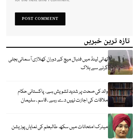
تازہ ترین خبریں
تھائی لینڈ میں فٹبال میچ کے دوران کھلاڑی آسمانی بجلی
گرنے سے ہلاک
والد کی صحت پر شدید تشویش ہے، پاکستانی حکام
ملاقات کی اجازت نہیں دے رہے ، قاسم ، سلیمان
میٹرک امتحانات میں سکھ طالبعلم کی نمایاں پوزیشن