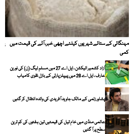
مہنگائی کے ستائے شہریوں کیلئے اچھی خبر، آٹے کی قیمت میں
پیٹ
کمی
آزاد کشمیر الیکشن ، ایل اے 27 میں مسلم لیگ (ن) کی نورین
عارف ، ایل اے 28 میں پیپلز پارٹی کے بازل نقوی کامیاب
پشاور زلمی کے مالک جاوید آفریدی کی والدہ انتقال کر گئیں
عالمی منڈی میں خام تیل کی قیمتیں تین ہفتوں کی کم ترین
سطح پر آ گئیں