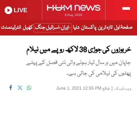
LIVE
6 Aug, 2026
صفحۂ اول
تازہ ترین
پاکستان
دنیا
ایران-اسرائیل جنگ
کھیل
انٹرٹینمنٹ
خربوزوں کی جوڑی 38 لاکھ روپے میں نیلام
جاپان میں ہر سال تیار ہونے والی نئی فصل کے پہلے
پھلوں کی نیلامی کی جاتی ہے۔
|
شائع
June 1, 2021 12:55 PM
ویب ڈیسک