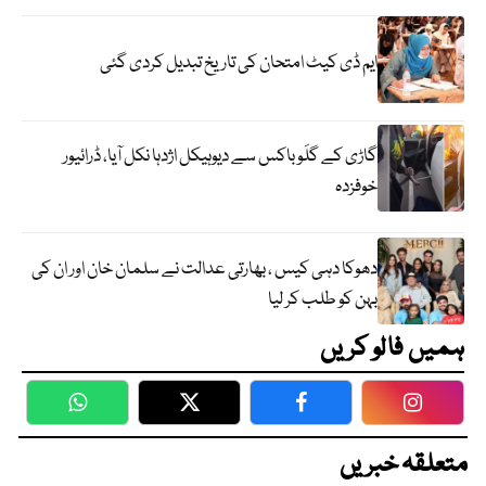
ایم ڈی کیٹ امتحان کی تاریخ تبدیل کردی گئی
گاڑی کے گلَو باکس سے دیوہیکل اژدہا نکل آیا، ڈرائیور
خوفزدہ
دھوکا دہی کیس ، بھارتی عدالت نے سلمان خان اور ان کی
بہن کو طلب کر لیا
ہمیں فالو کریں
WhatsApp
Twitter
Facebook
Faceboo
متعلقہ خبریں