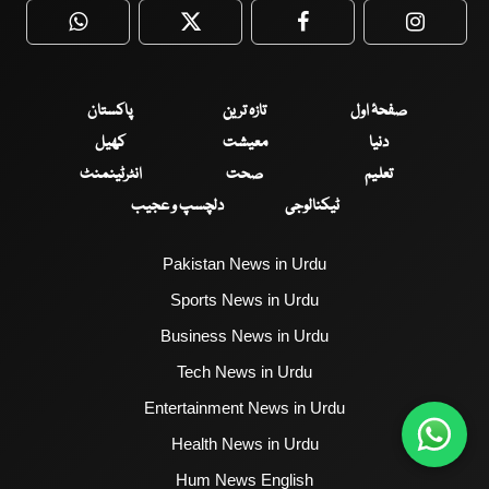
WhatsApp
Twitter
Facebook
Faceboo
صفحۂ اول
تازہ ترین
پاکستان
دنیا
معیشت
کھیل
تعلیم
صحت
انٹرٹینمنٹ
ٹیکنالوجی
دلچسپ و عجیب
Pakistan News in Urdu
Sports News in Urdu
Business News in Urdu
Tech News in Urdu
Entertainment News in Urdu
Health News in Urdu
Hum News English