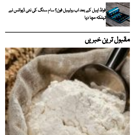
فولڈ ایبل کے بعد اب رولیبل فون؟ سام سنگ کی نئی ڈیوائس نے
تہلکہ مچا دیا
مقبول ترین خبریں