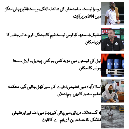
دوسرا ٹیسٹ، ساجد خان کی شاندار بالنگ، ویسٹ انڈیز پہلی اننگز
میں 344 رنز پر آؤٹ
مائیک اسمتھ کو قومی ٹیسٹ ٹیم کا بیٹنگ کوچ بنائے جانے کا
قوی امکان
تیل کی قیمتوں میں مزید کمی ہو گئی، پیٹرول و ڈیزل سستا
ہونے کا امکان
اسلام آباد میں تعلیمی ادارے کل سے کھل جائیں گے، محکمہ
تعلیم سندھ کا بھی اہم اعلان
4 اگست تک دریاؤں میں پانی کے بہاؤ میں اضافے اور فلیش
فلڈنگ کا خدشہ، این ڈی ایم اے کا الرٹ