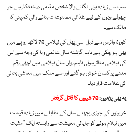
سب سے زیادہ بولی لگانے والا شخص مقامی صنعتکار ہے جو
چھوٹے بچوں کے لیے غذائی مصنوعات بنانے والی کمپنی کا
مالک ہے۔
کورونا وائرس سے قبل اسی پھل کی نیلامی 70 لاکھ روپے میں
بھی ہو چکی ہے تاہم گزشتہ سال عالمی وبا کی وجہ سے اس
کی نیلامی متاثر ہوئی تاہم رواں سال نیلامی میں اچھی رقم
ملنے پر کسان خوش ہو گئے اور اسے ملک میں معاشی بحالی
کی علامت قرار دیا۔
یہ بھی پڑھیں:
70 شیروں کا قاتل گرفتار
خربوزوں کی جوڑی پچھلے سال کے مقابلے میں زیادہ قیمت
میں نیلام ہونے کو جاپانی معیشت سے وابستہ ایک ’’مثبت