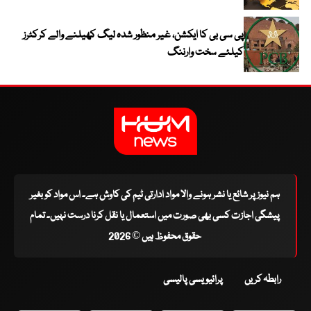
پی سی بی کا ایکشن، غیر منظور شدہ لیگ کھیلنے والے کرکٹرز
کیلئے سخت وارننگ
ہم نیوز پر شائع یا نشر ہونے والا مواد ادارتی ٹیم کی کاوش ہے۔ اس مواد کو بغیر
پیشگی اجازت کسی بھی صورت میں استعمال یا نقل کرنا درست نہیں۔ تمام
حقوق محفوظ ہیں © 2026
رابطہ کریں
پرائیویسی پالیسی