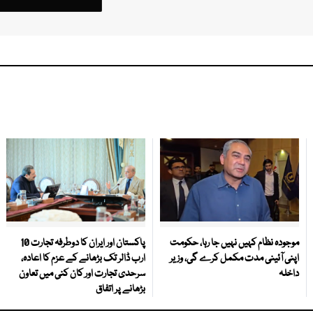
موجودہ نظام کہیں نہیں جا رہا، حکومت
پاکستان اور ایران کا دوطرفہ تجارت 10
اپنی آئینی مدت مکمل کرے گی، وزیر
ارب ڈالر تک بڑھانے کے عزم کا اعادہ،
داخلہ
سرحدی تجارت اور کان کنی میں تعاون
بڑھانے پر اتفاق