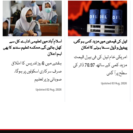
تیل کی قیمتوں میں مزید کمی ہو گئی،
اسلام آباد میں تعلیمی ادارے کل سے
پیٹرول و ڈیزل سستا ہونے کا امکان
کھل جائیں گے، محکمہ تعلیم سندھ کا بھی
اہم اعلان
امریکی خام تیل کی فی بیرل قیمت
ہفتے میں 6 روز تدریس کا اطلاق
مزید کمی کے ساتھ 78.97 ڈالر کی
صرف سرکاری اسکولوں پر ہوگا،
سطح پر آ گئی
صوبائی وزیر تعلیم
Updated 03 Aug, 2026
Updated 02 Aug, 2026