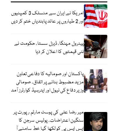
امریکا نے ایران سے منسلک 3 کمپنیوں
اور 2 طیاروں پر عائد پابندیاں ختم کر دیں
پیٹرول مہنگا، ڈیزل سستا، حکومت نے
نئی قیمتوں کا اعلان کر دیا
پاکستان اور صومالیہ کا دفاعی تعاون
مزید مضبوط بنانے پر اتفاق، صومالی
وزیر دفاع کی نیول اور ایئرہیڈ کوارٹرز آمد
میر رضا علی کی پوسٹ مارٹم رپورٹ پر
سنگین اعتراضات، پولیس سرجن کا
ایس ایس پی کو لکھا گیا خط سامنے آ