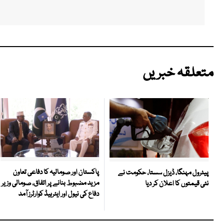
متعلقہ خبریں
پاکستان اور صومالیہ کا دفاعی تعاون
پیٹرول مہنگا، ڈیزل سستا، حکومت نے
مزید مضبوط بنانے پر اتفاق، صومالی وزیر
نئی قیمتوں کا اعلان کر دیا
دفاع کی نیول اور ایئرہیڈ کوارٹرز آمد