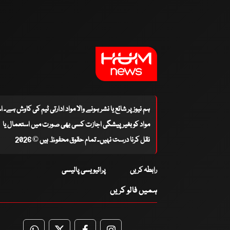
ہم نیوز پر شائع یا نشر ہونے والا مواد ادارتی ٹیم کی کاوش ہے۔ 
مواد کو بغیر پیشگی اجازت کسی بھی صورت میں استعمال یا
نقل کرنا درست نہیں۔ تمام حقوق محفوظ ہیں © 2026
رابطہ کریں
پرائیویسی پالیسی
ہمیں فالو کریں