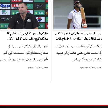
مائیک اسمتھ کو قومی ٹیسٹ ٹیم کا
دوسرا ٹیسٹ، ساجد خان کی شاندار بالنگ،
بیٹنگ کوچ بنائے جانے کا قوی امکان
ویسٹ انڈیز پہلی اننگز میں 344 رنز پر آؤٹ
جنوبی افریقی کرکٹر اس سے قبل
پاکستان کی جانب سے ساجد خان نے
ملتان سلطانز کے اسسٹنٹ کوچ کے
4، محمد علی، علی عثمان اور عبید
طور پر بھی خدمات انجام دے چکے ہیں
شاہ نے دو دو وکٹیں لیں
Updated 03 Aug, 2026
Updated 03 Aug, 2026