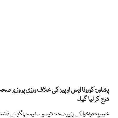
پشاور: کورونا ایس او پیز کی خلاف ورزی پر وزیر 
درج کر لیا گیا۔
خیبر پختونخوا کے وزیر صحت تیمور سلیم جھگڑا نے ڈائنن