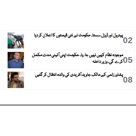
پیٹرول اور ڈیزل سستا، حکومت نے نئی قیمتوں کا اعلان کر دیا
3
02
موجودہ نظام کہیں نہیں جا رہا، حکومت اپنی آئینی مدت مکمل
6
05
کرے گی، وزیر داخلہ
پشاور زلمی کے مالک جاوید آفریدی کی والدہ انتقال کر گئیں
9
08