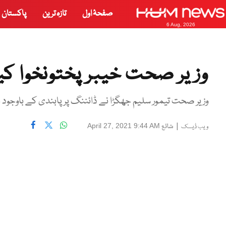
صفحۂ اول
تازہ ترین
پاکستان
6 Aug, 2026
وزیر صحت خیبر پختونخوا ک
وزیر صحت تیمور سلیم جھگڑا نے ڈائننگ پر پابندی کے باوجود ا
|
شائع
April 27, 2021 9:44 AM
ویب ڈیسک