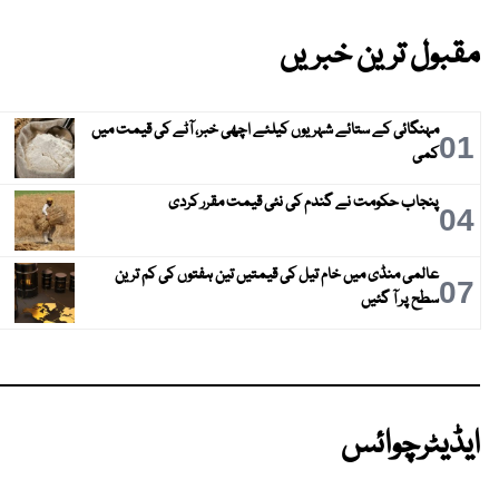
مقبول ترین خبریں
مہنگائی کے ستائے شہریوں کیلئے اچھی خبر، آٹے کی قیمت میں
01
کمی
پنجاب حکومت نے گندم کی نئی قیمت مقرر کردی
04
عالمی منڈی میں خام تیل کی قیمتیں تین ہفتوں کی کم ترین
07
سطح پر آ گئیں
ایڈیٹرچوائس