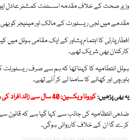
وزیر صحت کے خلاف مقدمہ اسسٹنٹ کمشنر عادل ایوب 
مقدمے میں نجی ریسٹورٹ کے مالک اور مینیجر کو بھی نا
افطار پارٹی کا اہتمام پشاور کے ایک مقامی ہوٹل میں کیا 
کارکنان بھی شریک تھے۔
ہوٹل انتطامیہ کا کہنا تھا کہ ہم سے صرف ریسٹورنٹ کھ
باورچی اور کھانے کا سامنا لے کر آئے تھے۔
یہ بھی پڑھیں:
کورونا ویکسین: 40 سال سے زائد افراد کی رجسٹریشن شروع
ضلعی انتظامیہ کی جانب سے کہا گیا ہے کہ قانون سے ب
کرے گا ان کے خلاف کارروائی ہوگی۔