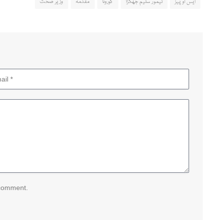
ایس او پیز
تیمور سلیم جھگڑا
کورونا
مقدمہ
وزیر صحت
 comment.