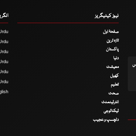
نیوز کیٹیگریز
انگر
صفحۂ اول
Urdu
تازہ ترین
Urdu
پاکستان
Urdu
دنیا
Urdu
اس
معیشت
Urdu
کھیل
Urdu
تعلیم
lish
صحت
انٹرٹینمنٹ
ٹیکنالوجی
دلچسپ و عجیب