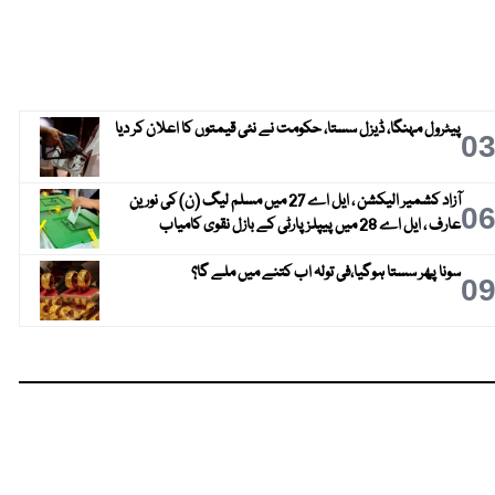
پیٹرول مہنگا، ڈیزل سستا، حکومت نے نئی قیمتوں کا اعلان کر دیا
0
آزاد کشمیر الیکشن ، ایل اے 27 میں مسلم لیگ (ن) کی نورین
0
عارف ، ایل اے 28 میں پیپلز پارٹی کے بازل نقوی کامیاب
سونا پھر سستا ہوگیا،فی تولہ اب کتنے میں ملے گا؟
0