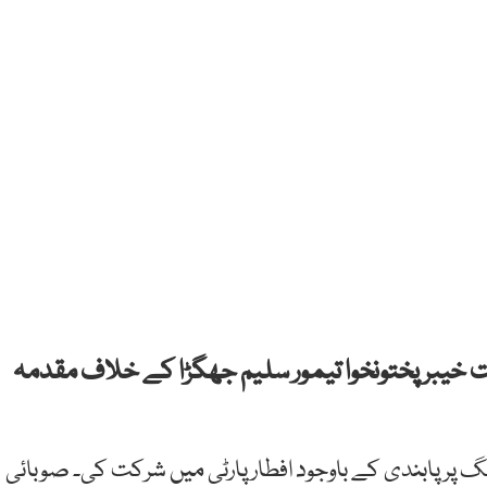
صحت خیبر پختونخوا تیمور سلیم جھگڑا کے خلاف مقدمہ
گ پر پابندی کے باوجود افطار پارٹی میں شرکت کی۔ صوبائی