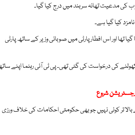
کی مدعیت تھانہ سربند میں درج کیا گیا۔
مزد کیا گیا ہے۔
گیا تھا اور اس افطار پارٹی میں صوبائی وزیر کے ساتھ پارٹی
ولنے کی درخواست کی گئی تھی۔ پی ٹی آئی رہنما اپنے سات
الا تر کوئی نہیں جو بھی حکومتی احکامات کی خلاف ورزی