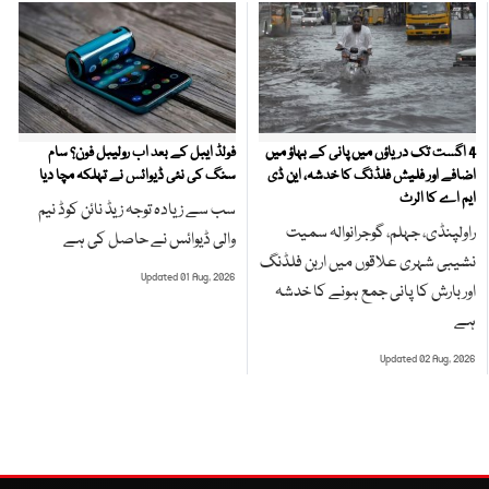
4 اگست تک دریاؤں میں پانی کے بہاؤ میں
فولڈ ایبل کے بعد اب رولیبل فون؟ سام
اضافے اور فلیش فلڈنگ کا خدشہ، این ڈی
سنگ کی نئی ڈیوائس نے تہلکہ مچا دیا
ایم اے کا الرٹ
سب سے زیادہ توجہ زیڈ نائن کوڈ نیم
راولپنڈی، جہلم، گوجرانوالہ سمیت
والی ڈیوائس نے حاصل کی ہے
نشیبی شہری علاقوں میں اربن فلڈنگ
Updated 01 Aug, 2026
اور بارش کا پانی جمع ہونے کا خدشہ
ہے
Updated 02 Aug, 2026