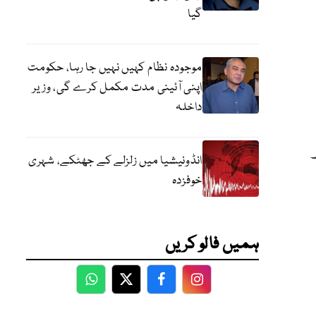
گیا
موجودہ نظام کہیں نہیں جا رہا، حکومت
اپنی آئینی مدت مکمل کرے گی، وزیر
داخلہ
ھ
انڈونیشیا میں زلزلے کے جھٹکے، شہری
خوفزدہ
ہمیں فالو کریں
WhatsApp
Twitter
Facebook
Facebook