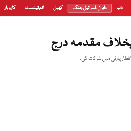
دنیا
ایران-اسرائیل جنگ
کھیل
انٹرٹینمنٹ
کاروبار
یخلاف مقدمہ درج
فطار پارٹی میں شرکت کی۔