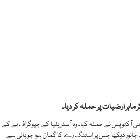
ماہر ارضیات پر حملہ کر دیا۔
لی آکٹوپس نے حملہ کیا۔ وہ آسٹریلیا کے جیوگراف بے کے
جانور دیکھا جس پر اسٹنگ رے کا گمان ہوا جو پانی سے