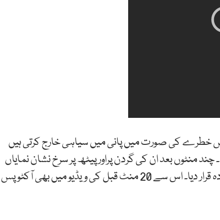
پس خطرے کی صورت میں پانی میں سیاہی خارج کرتی ہیں
 چند منٹوں بعد ان کی گردن پراور پیٹھ پر سرخ نشان نمایاں
تھے۔ تاہم کارلسن نے اس سارے عمل کو بہت تکلیف دہ قرار دیا۔ اس سے 20 منٹ قبل کی ویڈیو میں بھی آکٹوپس