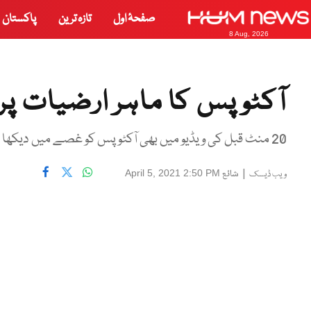
صفحۂ اول
تازہ ترین
پاکستان
8 Aug, 2026
آکٹوپس کا ماہر ارضیات پر
20 منٹ قبل کی ویڈیو میں بھی آکٹوپس کو غصے میں دیکھا جاسکتا ہے۔
|
شائع
April 5, 2021 2:50 PM
ویب ڈیسک