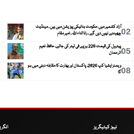
آزاد کشمیر میں حکومت بنانیکی پوزیشن میں ہیں ، مینڈیٹ
3
02
چھیننے نہیں دیں گے ، رانا ثناء اللہ ، امیر مقام
پیٹرول کی قیمت 228 روپے فی لیٹر کی جائے، حافظ نعیم
6
05
الرحمان
ویمنز ایشیا کپ 2026، پاکستان اور بھارت کا مقابلہ دبئی میں ہو
9
08
گا
نیوز کیٹیگریز
انگر