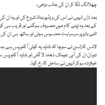
چھلانگ لگا کر ان کی جانب بڑھی۔
بعد ازاں انہوں نے اس کی ویڈیو بنانا شروع کی اور وہ ان
کے بعد وہ اپنے کام میں مصروف ہوگئے اور قریب ہی کی
الٹے بازو پر سرسراہٹ محسوس ہوئی اور ساتھ ہی ان کی 
لانس کارلسن نے سوچا کہ شاید یہ کوئی آکٹوپس ہے جس کے
دوران ان کی آبی عینک دھند لا گئی اور شاید آکٹوپس س
خوفزدہ ہوکر انہوں نے ساحل کا رخ کیا۔