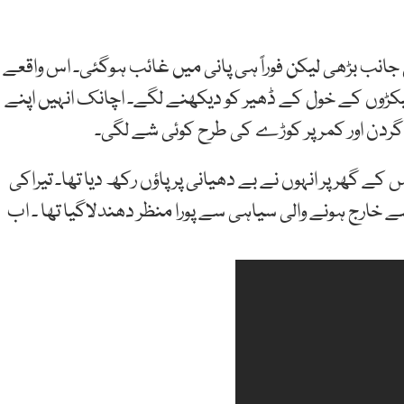
 کی جانب بڑھی لیکن فوراً ہی پانی میں غائب ہوگئی۔ اس واقعے
کڑوں کے خول کے ڈھیر کو دیکھنے لگے۔ اچانک انہیں اپنے
گردن اور کمر پر کوڑے کی طرح کوئی شے لگی۔
 گھر پر انہوں نے بے دھیانی پر پاؤں رکھ دیا تھا۔ تیراکی
ے خارج ہونے والی سیاہی سے پورا منظر دھندلاگیا تھا ۔ اب