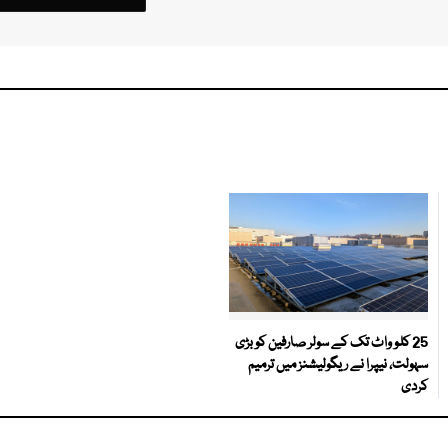
25 کلو واٹ تک کے سولر صارفین کو بڑی
سہولت، نیپرا نے ریگولیشنز میں ترمیم
کردی