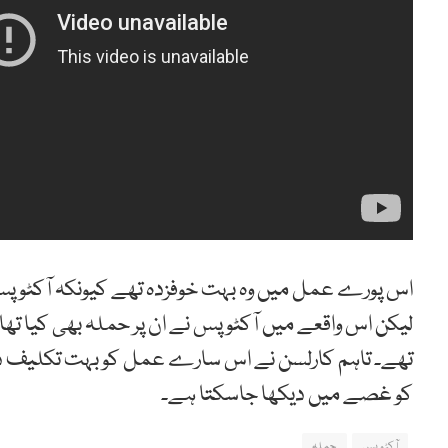
اس پورے عمل میں وہ بہت خوفزدہ تھے کیونکہ آکٹو
لیکن اس واقعے میں آکٹوپس نے ان پر حملہ بھی کیا تھا۔
کو غصے میں دیکھا جاسکتا ہے۔
آکٹوپس
حملہ