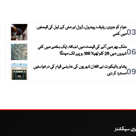
عوام کو جزوی ریلیف، پیٹرول، ڈیزل اور مٹی کے تیل کی قیمتوں
0
میں کمی
ملک بھر میں آٹے کی قیمت میں اضافہ، ایک ہفتے میں کئی
0
شہروں میں 20 کلو تھیلا 100 روپے تک مہنگا
پشاور ہائیکورٹ نے افغان شہریوں کی عارضی قیام کی درخواستیں
0
مسترد کر دیں
یزی سیکشنز