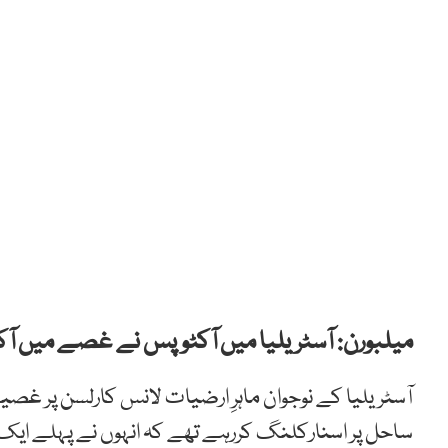
میلبورن: آسٹریلیا میں آکٹوپس نے غصے میں آکر 
آسٹریلیا کے نوجوان ماہرِ ارضیات لانس کارلسن پر غصی
ساحل پر اسنارکلنگ کررہے تھے کہ انہوں نے پہلے ایک 