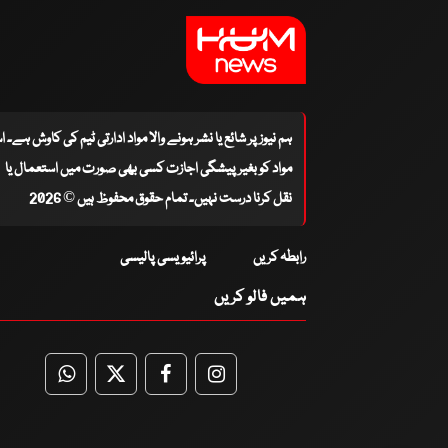
ہم نیوز پر شائع یا نشر ہونے والا مواد ادارتی ٹیم کی کاوش ہے۔ 
مواد کو بغیر پیشگی اجازت کسی بھی صورت میں استعمال یا
نقل کرنا درست نہیں۔ تمام حقوق محفوظ ہیں © 2026
رابطہ کریں
پرائیویسی پالیسی
ہمیں فالو کریں
WhatsApp
Twitter
Facebook
Facebook