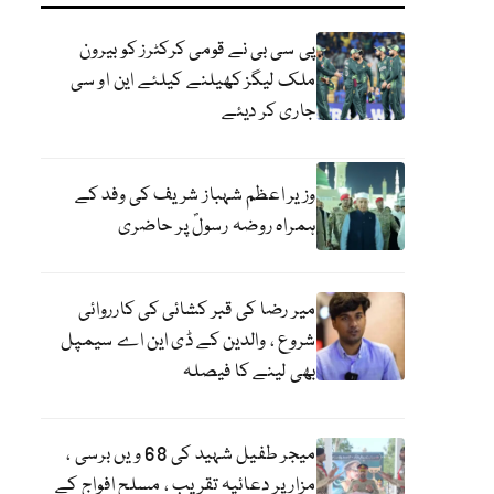
پی سی بی نے قومی کرکٹرز کو بیرون
ملک لیگز کھیلنے کیلئے این او سی
جاری کر دیئے
وزیر اعظم شہباز شریف کی وفد کے
ہمراہ روضہ رسولؐ پر حاضری
میر رضا کی قبر کشائی کی کارروائی
شروع ، والدین کے ڈی این اے سیمپل
بھی لینے کا فیصلہ
میجر طفیل شہید کی 68 ویں برسی ،
مزار پر دعائیہ تقریب ، مسلح افواج کے