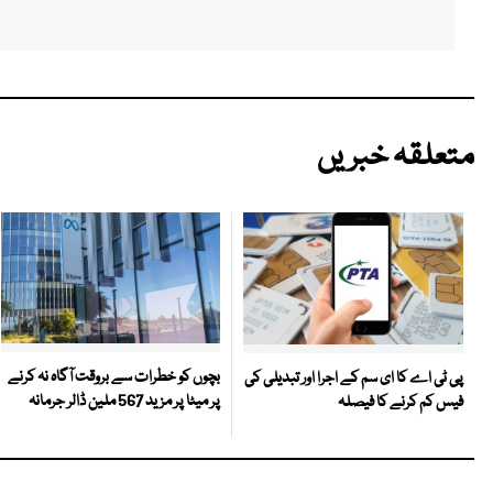
متعلقہ خبریں
بچوں کو خطرات سے بروقت آگاہ نہ کرنے
پی ٹی اے کا ای سم کے اجرا اور تبدیلی کی
پر میٹا پر مزید 567 ملین ڈالر جرمانہ
فیس کم کرنے کا فیصلہ