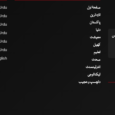
صفحۂ اول
Urdu
تازہ ترین
Urdu
پاکستان
Urdu
دنیا
Urdu
اس
معیشت
Urdu
کھیل
Urdu
تعلیم
lish
صحت
انٹرٹینمنٹ
ٹیکنالوجی
دلچسپ و عجیب