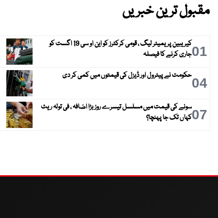
مقبول ترین خبریں
کیریبین پریمیئر لیگ ، قومی کرکٹرز کو این او سی 19 اگست کو
01
جاری کرنے کا فیصلہ
حکومت نے پیٹرول اور ڈیزل کی قیمتوں میں کمی کر دی
04
سونے کی قیمت میں مسلسل تیسرے روز بڑا اضافہ ، فی تولہ ریٹ
07
کہاں تک جا پہنچا؟