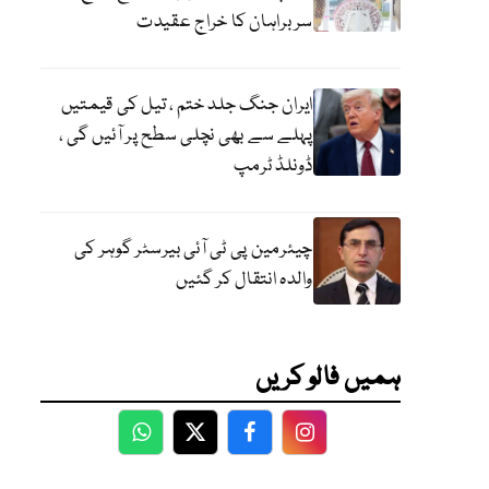
سربراہان کا خراج عقیدت
ایران جنگ جلد ختم ، تیل کی قیمتیں
پہلے سے بھی نچلی سطح پر آئیں گی ،
ڈونلڈ ٹرمپ
چیئرمین پی ٹی آئی بیرسٹر گوہر کی
والدہ انتقال کر گئیں
ہمیں فالو کریں
WhatsApp
Twitter
Facebook
Facebook