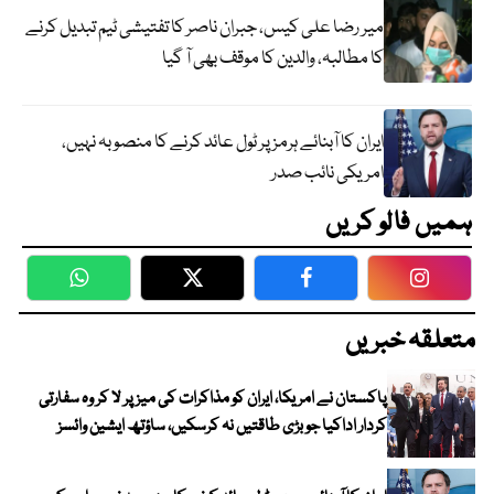
میر رضا علی کیس، جبران ناصر کا تفتیشی ٹیم تبدیل کرنے
کا مطالبہ، والدین کا موقف بھی آ گیا
ایران کا آبنائے ہرمز پر ٹول عائد کرنے کا منصوبہ نہیں،
امریکی نائب صدر
ہمیں فالو کریں
WhatsApp
Twitter
Facebook
Faceboo
متعلقہ خبریں
پاکستان نے امریکا، ایران کو مذاکرات کی میز پر لا کر وہ سفارتی
کردار اداکیا جو بڑی طاقتیں نہ کرسکیں، ساؤتھ ایشین وائسز