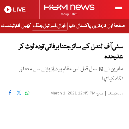
LIVE
9 Aug, 2026
صفحۂ اول
تازہ ترین
پاکستان
دنیا
ایران-اسرائیل جنگ
کھیل
انٹرٹینمنٹ
سٹی آف لندن کے سائز جتنا برفانی تودہ ٹوٹ کر
علیحدہ
ماہرین نے 10 سال قبل اس مقام پر دراڑ پڑنے سے متعلق
آگاہ کیا تھا۔
|
شائع
March 1, 2021 12:45 PM
ویب ڈیسک