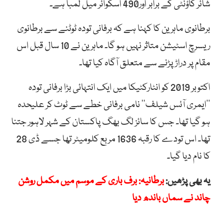
شائر کاؤنٹی کے برابر اور490 اسکوائر میل لمبا ہے۔
برطانوی ماہرین کا کہنا ہے کہ برفانی تودہ ٹوٹنے سے برطانوی
ریسرچ اسٹیشن متاثر نہیں ہو گا۔ ماہرین نے 10 سال قبل اس
مقام پر دراڑ پڑنے سے متعلق آگاہ کیا تھا۔
اکتوبر 2019 کو انٹارکٹیکا میں ایک انتہائی بڑا برفانی تودہ
’’ایمری آئس شیلف‘‘ نامی برفانی خطے سے ٹوٹ کر علیحدہ
ہو گیا تھا۔ جس کا سائز لگ بھگ پاکستان کے شہر لاہور جتنا
تھا۔ اس تودے کا رقبہ 1636 مربع کلومیٹر تھا جسے ڈی 28
کا نام دیا گیا۔
یہ بھی پڑھیں:
برطانیہ: برف باری کے موسم میں مکمل روشن
چاند نے سماں باندھ دیا