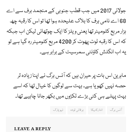
جولائی 2017 میں جب قطب جنوبی کے منجمد برف سے اے
68 اے نامی برف کا بلاک علیحدہ ہوا تھا تو اس کا رقبہ چھ
ہزار مربع کلومیٹر تھا یعنی ویلز کا ایک چوتھائی لیکن اب جبکہ
کہ اس کا رقبہ ٹوٹ پھوٹ کر 4200 مربع کلومیٹر رہ گیا ہے تو
یہ اب انگلش کاؤنٹی سمرسیٹ کے برابر ہے۔
ماہرین اس بات پر حیران ہیں کہ آئس برگ نے اپنا زیادہ تر
حصہ نہیں کھویا ہے۔ بہت سے لوگوں کا خیال تھا کہ اسے
بہت پہلے ہی کئی بڑے ٹکڑوں میں بکھر جانا چاہیے تھا۔
آئس برگ
انٹارکٹیکا
برفانی تودہ
نیویارک
LEAVE A REPLY