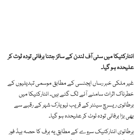
انٹارکٹیکا میں سٹی آف لندن کے سائز جتنا برفانی تودہ ٹوٹ کر
علیحدہ ہو گیا۔
غیر ملکی خبر رساں ایجنسی کے مطابق موسمی تبدیلیوں کے
خطرناک اثرات سامنے آنے لگ گئے ہیں۔ انٹارکٹیکا میں
برطانوی ریسرچ سینٹر کے قریب نیویارک شہر کے رقبے سے
بھی بڑا برفانی تودہ ٹوٹ کر علیحدہ ہو گیا۔
برطانوی انٹارکٹیک سروے کے مطابق یہ برف کا حصہ بیڈ فور