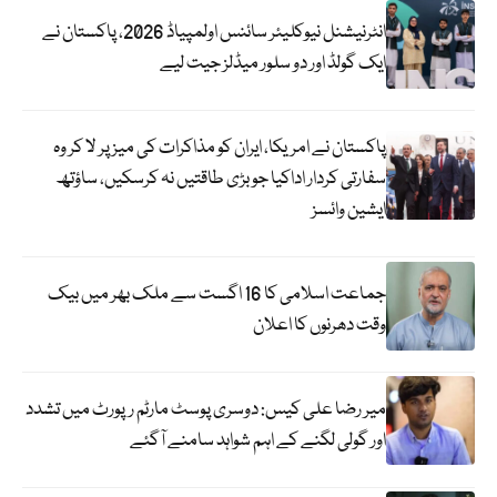
انٹرنیشنل نیوکلیئر سائنس اولمپیاڈ 2026، پاکستان نے
ایک گولڈ اور دو سلور میڈلز جیت لیے
پاکستان نے امریکا، ایران کو مذاکرات کی میز پر لا کر وہ
سفارتی کردار اداکیا جو بڑی طاقتیں نہ کرسکیں، ساؤتھ
ایشین وائسز
جماعت اسلامی کا 16 اگست سے ملک بھر میں بیک
وقت دھرنوں کا اعلان
میر رضا علی کیس: دوسری پوسٹ مارٹم رپورٹ میں تشدد
اور گولی لگنے کے اہم شواہد سامنے آگئے