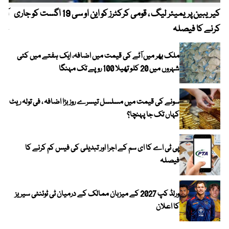
کیریبین پریمیئر لیگ ، قومی کرکٹرز کو این او سی 19 اگست کو جاری
آز
کرنے کا فیصلہ
چھی
ملک بھر میں آٹے کی قیمت میں اضافہ، ایک ہفتے میں کئی
شہروں میں 20 کلو تھیلا 100 روپے تک مہنگا
سونے کی قیمت میں مسلسل تیسرے روز بڑا اضافہ ، فی تولہ ریٹ
کہاں تک جا پہنچا؟
پی ٹی اے کا ای سم کے اجرا اور تبدیلی کی فیس کم کرنے کا
فیصلہ
ورلڈ کپ 2027 کے میزبان ممالک کے درمیان ٹی ٹوئنٹی سیریز
کا اعلان