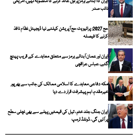
ایران کا آبنائے ہرمز پر ٹول عائد کرنے کا منصوبہ نہیں، امریکی
نائب صدر
حج 2027: پرائیویٹ حج آپریشن کیلئے نیا ڈیجیٹل نظام نافذ
کرنے کا فیصلہ
ایران اور عمان آبنائے ہرمز سے متعلق معاہدے کے قریب پہنچ
گئے، عباس عراقچی
مکہ دفاعی معاہدے کا اسلامی ممالک کی جانب سے بھرپور
خیرمقدم، اہم پیشرفت قرار دے دیا
ایران جنگ جلد ختم ، تیل کی قیمتیں پہلے سے بھی نچلی سطح
پر آئیں گی ، ڈونلڈ ٹرمپ