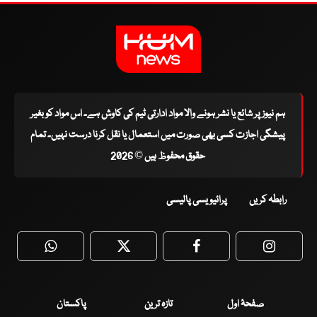
ہم نیوز پر شائع یا نشر ہونے والا مواد ادارتی ٹیم کی کاوش ہے۔ اس مواد کو بغیر
پیشگی اجازت کسی بھی صورت میں استعمال یا نقل کرنا درست نہیں۔ تمام
حقوق محفوظ ہیں © 2026
رابطہ کریں
پرائیویسی پالیسی
WhatsApp
Twitter
Facebook
Faceboo
صفحۂ اول
تازہ ترین
پاکستان