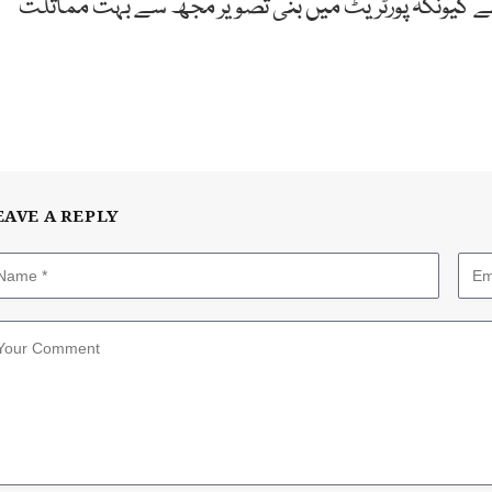
گئے کیونکہ پورٹریٹ میں بنی تصویر مجھ سے بہت مماثلت
EAVE A REPLY