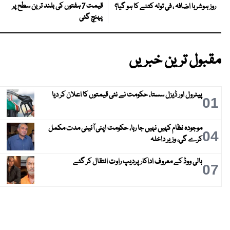
قیمت 7 ہفتوں کی بلند ترین سطح پر
روز ہوشربا اضافہ ، فی تولہ کتنے کا ہو گیا؟
پہنچ گئی
مقبول ترین خبریں
پیٹرول اور ڈیزل سستا، حکومت نے نئی قیمتوں کا اعلان کر دیا
01
موجودہ نظام کہیں نہیں جا رہا، حکومت اپنی آئینی مدت مکمل
04
کرے گی، وزیر داخلہ
بالی ووڈ کے معروف اداکار پردیپ راوت انتقال کر گئے
07