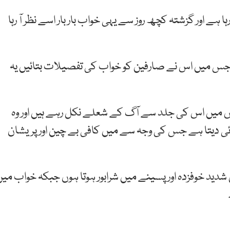
 ہے اور گزشتہ کچھ روز سے یہی خواب بار بار اسے نظر آ رہا
دی جس میں اس نے صارفین کو خواب کی تفصیلات بتائیں یہ
 اس میں اس کی جلد سے آگ کے شعلے نکل رہے ہیں اور وہ
ائی دیتا ہے جس کی وجہ سے میں کافی بے چین اور پریشان
شدید خوفزدہ اور پسینے میں شرابور ہوتا ہوں جبکہ خواب میں