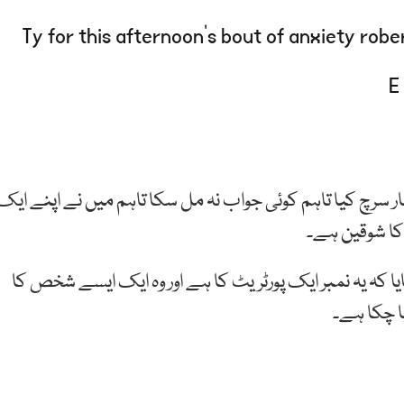
Ty for this afternoon’s bout of anxiety robe
ار سرچ کیا تاہم کوئی جواب نہ مل سکا تاہم میں نے اپنے ایک
کا شوقین ہے۔
کہ یہ نمبر ایک پورٹریٹ کا ہے اور وہ ایک ایسے شخص کا