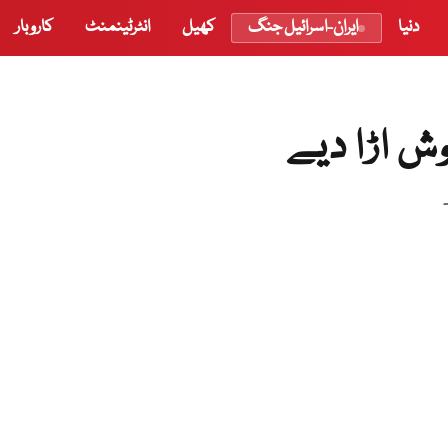
دنیا
ایران-اسرائیل جنگ
کھیل
انٹرٹینمنٹ
کاروبار
 اڑا دیے