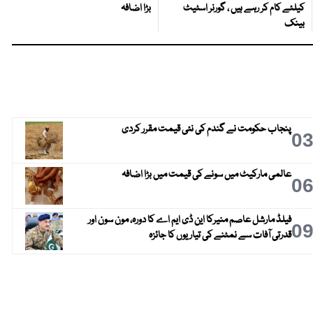
کیلئے کام کر رہے ہیں ، گورنر اسٹیٹ
بڑا اضافہ
بینک
پنجاب حکومت نے گندم کی نئی قیمت مقرر کردی
0
عالمی مارکیٹ میں سونے کی قیمت میں بڑا اضافہ
0
فیلڈ مارشل عاصم منیرکا این ڈی ایم اے کا دورہ، مون سون اور
0
قدرتی آفات سے نمٹنے کی تیاریوں کا جائزہ