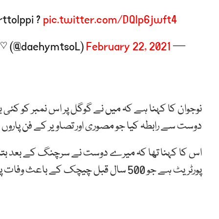
rttolppi ?
pic.twitter.com/DQlp6jwft4
February 22, 2021
— E ♡ (@daehymtsoL)
نوجوان کا کہنا ہے کہ میں نے گوگل پر اس نمبر کو کئی ب
دوست سے رابطہ کیا جو مصوری اور تصاویر کے فن پاروں 
اس کا کہنا تھا کہ میرے دوست نے سرچنگ کے بعد بتایا 
پورٹریٹ ہے جو 500 سال قبل چیچک کے باعث وفات پا چکا ہے۔