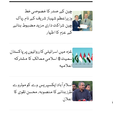
چین کے صدر کا خصوصی خط
وزیراعظم شہباز شریف کے نام، پاک
چین شراکت داری مزید مضبوط بنانے
کے عزم کا اظہار
غزہ میں اسرائیلی کارروائیوں پر پاکستان
سمیت 8 اسلامی ممالک کا مشترکہ
اعلامیہ
اسلام آباد ایکسپریس وے کو موٹروے
طرز بنانے کا منصوبہ، محسن نقوی کا
اعلان