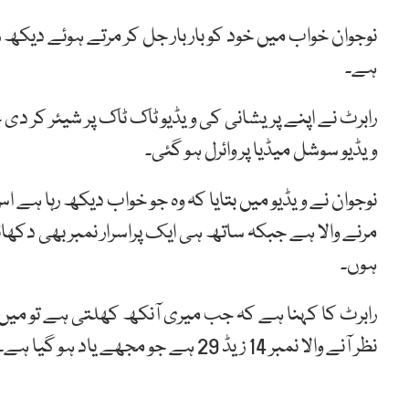
نوجوان خواب میں خود کو بار بار جل کر مرتے ہوئے دیکھ رہا
ہے۔
رابرٹ نے اپنے پریشانی کی ویڈیو ٹاک ٹاک پر شیئر کر 
ویڈیو سوشل میڈیا پر وائرل ہو گئی۔
نوجوان نے ویڈیو میں بتایا کہ وہ جو خواب دیکھ رہا ہے
مرنے والا ہے جبکہ ساتھ ہی ایک پراسرار نمبر بھی دکھ
ہوں۔
رابرٹ کا کہنا ہے کہ جب میری آنکھ کھلتی ہے تو میں 
نظر آنے والا نمبر 14 زیڈ 29 ہے جو مجھے یاد ہو گیا ہے۔