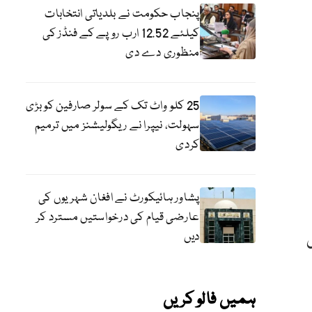
پنجاب حکومت نے بلدیاتی انتخابات
کیلئے 12.52 ارب روپے کے فنڈز کی
منظوری دے دی
25 کلو واٹ تک کے سولر صارفین کو بڑی
سہولت، نیپرا نے ریگولیشنز میں ترمیم
کردی
پشاور ہائیکورٹ نے افغان شہریوں کی
عارضی قیام کی درخواستیں مسترد کر
دیں
ہمیں فالو کریں