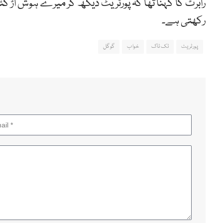
رابرٹ کا کہنا تھا کہ پورٹریٹ دیکھ کر میرے ہوش اڑ 
رکھتی ہے۔
پورٹریٹ
ٹک ٹاک
خواب
گوگل