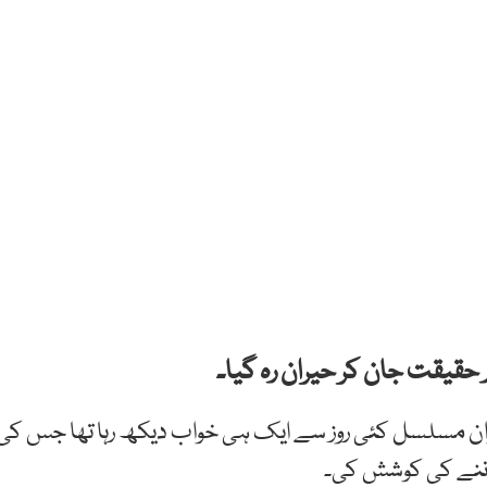
ر حقیقت جان کر حیران رہ گیا۔
وان مسلسل کئی روز سے ایک ہی خواب دیکھ رہا تھا جس کی
جاننے کی کوشش کی۔