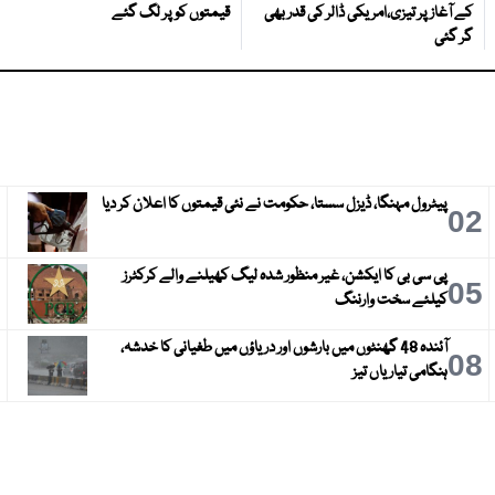
کے آغاز پر تیزی،امریکی ڈالر کی قدر بھی
قیمتوں کو پر لگ گئے
گر گئی
پیٹرول مہنگا، ڈیزل سستا، حکومت نے نئی قیمتوں کا اعلان کر دیا
3
02
پی سی بی کا ایکشن، غیر منظور شدہ لیگ کھیلنے والے کرکٹرز
6
05
کیلئے سخت وارننگ
آئندہ 48 گھنٹوں میں بارشوں اور دریاؤں میں طغیانی کا خدشہ،
9
08
ہنگامی تیاریاں تیز