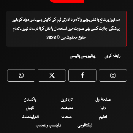
ہم نیوز پر شائع یا نشر ہونے والا مواد ادارتی ٹیم کی کاوش ہے۔ اس مواد کو بغیر
پیشگی اجازت کسی بھی صورت میں استعمال یا نقل کرنا درست نہیں۔ تمام
حقوق محفوظ ہیں © 2026
رابطہ کریں
پرائیویسی پالیسی
WhatsApp
Twitter
Facebook
Faceboo
صفحۂ اول
تازہ ترین
پاکستان
دنیا
معیشت
کھیل
تعلیم
صحت
انٹرٹینمنٹ
ٹیکنالوجی
دلچسپ و عجیب