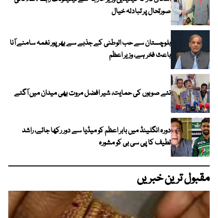
صورتحال پر تبادلہ خیال
بلوچستان سے حب الوطنی کے جذبے سے بھرپور نغمہ سامنے آنا
باعث فخر ہے، وزیر اعظم
نئے صوبوں کی حمایت، شیر افضل مروت بھی میدان میں آگئے
دورہ انگلینڈ میں بابر اعظم کو میڈیا سے دور رکھا جائے، راشد
لطیف کا پی سی بی کو مشورہ
مقبول ترین خبریں