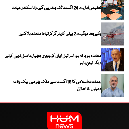
تعلیمی ادارے 24 اگست تک بند رہیں گے، رانا سکندر حیات
یکے بعد دیگرے 2 ہیلی کاپٹر گر کر تباہ؛ متعدد ہلاکتیں
معاہدہ ہو یا نہ ہو، اسرائیل ایران کو جوہری ہتھیارحاصل نہیں کرنے
دیگا، نیتن یاہو
جماعت اسلامی کا 16 اگست سے ملک بھر میں بیک وقت
دھرنوں کا اعلان