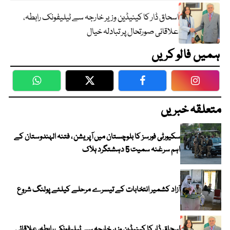
اسحاق ڈار کا کینیڈین وزیر خارجہ سے ٹیلیفونک رابطہ،
علاقائی صورتحال پر تبادلہ خیال
ہمیں فالو کریں
WhatsApp
Twitter
Facebook
Faceboo
متعلقہ خبریں
سکیورٹی فورسز کا بلوچستان میں آپریشن ، فتنہ الہندوستان کے
اہم سرغنہ سمیت 5 دہشتگرد ہلاک
آزاد کشمیر انتخابات کے تیسرے مرحلے کیلئے پولنگ شروع
اسحاق ڈار کا کینیڈین وزیر خارجہ سے ٹیلیفونک رابطہ، علاقائی