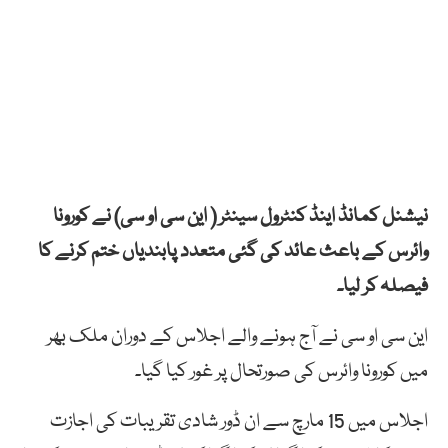
نیشنل کمانڈ اینڈ کنٹرول سینٹر ( این سی او سی) نے کورونا
وائرس کے باعث عائد کی گئی متعدد پابندیاں ختم کرنے کا
فیصلہ کر لیا۔
این سی او سی نے آج ہونے والے اجلاس کے دوران ملک بھر
میں کورونا وائرس کی صورتحال پر غور کیا گیا۔
اجلاس میں 15 مارچ سے ان ڈور شادی تقریبات کی اجازت