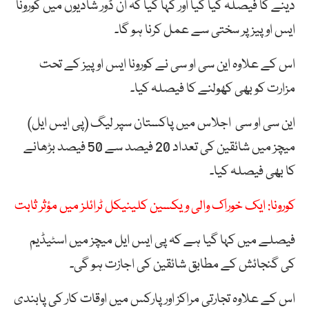
دینے کا فیصلہ کیا گیا اور کہا گیا کہ ان ڈور شادیوں میں کورونا
ایس او پیز پر سختی سے عمل کرنا ہو گا۔
اس کے علاوہ این سی او سی نے کورونا ایس او پیز کے تحت
مزارت کو بھی کھولنے کا فیصلہ کیا۔
این سی او سی اجلاس میں پاکستان سپر لیگ (پی ایس ایل)
میچز میں شائقین کی تعداد 20 فیصد سے 50 فیصد بڑھانے
کا بھی فیصلہ کیا۔
کورونا: ایک خوراک والی ویکسین کلینیکل ٹرائلز میں مؤثر ثابت
فیصلے میں کہا گیا ہے کہ پی ایس ایل میچز میں اسٹیڈیم
کی گنجائش کے مطابق شائقین کی اجازت ہو گی۔
اس کے علاوہ تجارتی مراکز اور پارکس میں اوقات کار کی پابندی