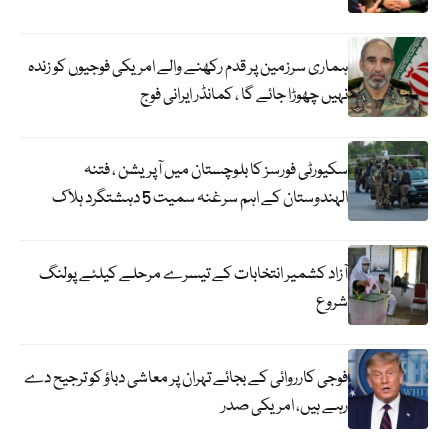
ہماری سرزمین پر قدم رکھنے والے امریکی فوجیوں کو زندہ
نہیں چھوڑا جائے گا ، کمانڈر ایرانی فوج
سکیورٹی فورسز کا بلوچستان میں آپریشن ، فتنہ
الہندوستان کے اہم سرغنہ سمیت 5 دہشتگرد ہلاک
آزاد کشمیر انتخابات کے تیسرے مرحلے کیلئے پولنگ
شروع
فوجی کارروائی کے بجائے تہران پر معاشی دباؤ کو ترجیح دے
رہے ہیں، امریکی صدر