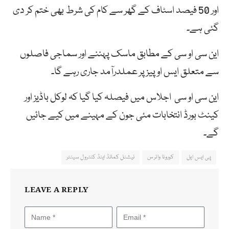
اور 50 فیصد اسٹاف کے گھر سے کام کی شرط بھی ختم کر دی
گئی ہے۔
این سی او سی کے مطابق ماسک پہننے اور سماجی فاصلوں
سے متعلق ایس او پیز پر عملدرآمد جاری رہے گا۔
این سی او سی اجلاس میں فیصلہ کیا گیا کہ لوکل باڈیز اور
کینٹ بورڈ انتخابات مئی جون کے مہینے میں کیے جائیں
گے۔
پی ایس ایل
کورونا وائرس
نیشنل کمانڈ اینڈ کنٹرول سینٹر
LEAVE A REPLY