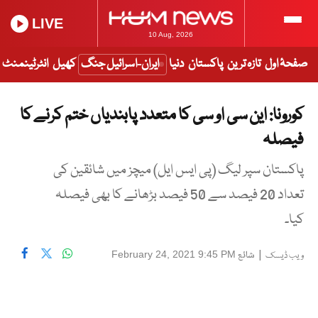
LIVE
10 Aug, 2026
صفحۂ اول
تازہ ترین
پاکستان
دنیا
ایران-اسرائیل جنگ
کھیل
انٹرٹینمنٹ
کورونا: این سی او سی کا متعدد پابندیاں ختم کرنے کا
فیصلہ
پاکستان سپر لیگ (پی ایس ایل) میچز میں شائقین کی
تعداد 20 فیصد سے 50 فیصد بڑھانے کا بھی فیصلہ
کیا۔
|
شائع
February 24, 2021 9:45 PM
ویب ڈیسک