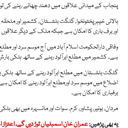
پنجاب کے میدانی علاقوں میں دھند چھائے رہنے کی تو
بالائی خیبر پختونخوا، گلگت بلتستان، کشمیر اور ملحقہ 
اور برف باری کا امکان ہے جبکہ ملک کے دیگر علاقوں
وفاقی دارالحکومت اسلام آباد میں آج موسم سرد اور مطلع
ہے۔ کشمیر میں مطلع ابرآلود رہنے کے ساتھ ہلکی بارش ا
گلگت بلتستان میں مطلع ابرآلود رہنے کے ساتھ ہلکی با
اضلاع میں موسم سرد اورمطلع ابرآلود رہنے کا امکان ہے۔
برفباری کا امکان ہے۔
مردان، بونیر، پشاور، کرم، سوات اور مانسہرہ میں بھی ہلکی
یہ بھی پڑھیں:
عمران خان اسمبلیاں توڑ دیں گے، اعتزاز 