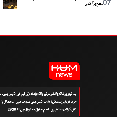
07
سطح پر آ گئیں
ہم نیوز پر شائع یا نشر ہونے والا مواد ادارتی ٹیم کی کاوش ہے۔ 
مواد کو بغیر پیشگی اجازت کسی بھی صورت میں استعمال یا
نقل کرنا درست نہیں۔ تمام حقوق محفوظ ہیں © 2026