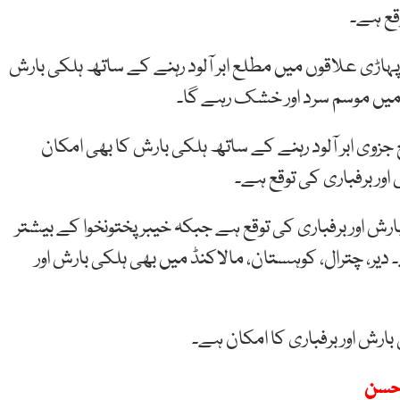
قع ہے۔
پہاڑی علاقوں میں مطلع ابر آلود رہنے کے ساتھ ہلکی بارش
 میں موسم سرد اور خشک رہے گا۔
 جزوی ابر آلود رہنے کے ساتھ ہلکی بارش کا بھی امکان
ور برفباری کی توقع ہے۔
رش اور برفباری کی توقع ہے جبکہ خیبر پختونخوا کے بیشتر
 دیر، چترال، کوہستان، مالاکنڈ میں بھی ہلکی بارش اور
 بارش اور برفباری کا امکان ہے۔
احسن