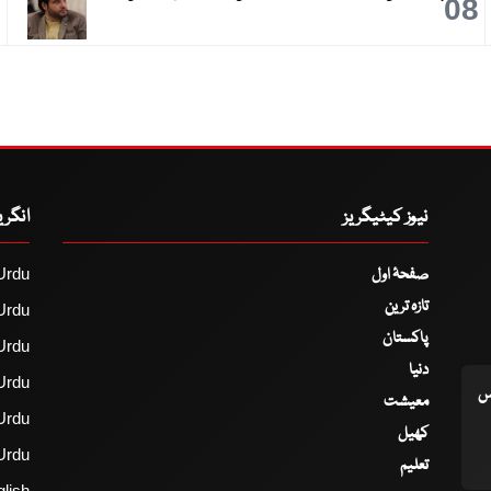
9
08
نیوز کیٹیگریز
انگر
صفحۂ اول
Urdu
تازہ ترین
Urdu
پاکستان
Urdu
دنیا
Urdu
اس
معیشت
Urdu
کھیل
Urdu
تعلیم
lish