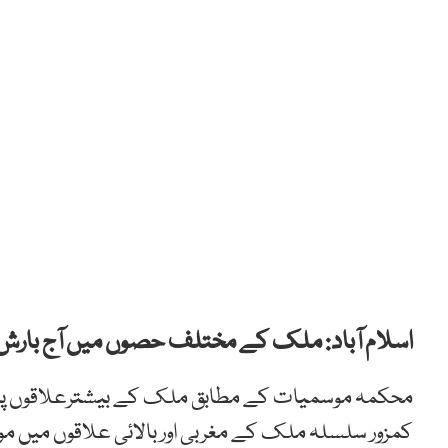
اسلام آباد: ملک کے مختلف حصوں میں آج بارش او
محکمہ موسمیات کے مطابق ملک کے بیشترعلاقوں پر بَری 