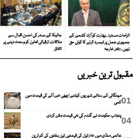
جائیکا کے صدر کی احسن اقبال سے
الزامات مسترد ، بھارت کو آزاد کشمیر کے
ملاقات، ترقیاتی تعاون کو وسعت دینے پر
جمہوری عمل پر تبصرہ کرنے کا کوئی حق
اتفاق
نہیں ، دفتر خارجہ
مقبول ترین خبریں
مہنگائی کے ستائے شہریوں کیلئے اچھی خبر، آٹے کی قیمت میں
01
کمی
پنجاب حکومت نے گندم کی نئی قیمت مقرر کردی
04
عالمی منڈی میں خام تیل کی قیمتیں تین ہفتوں کی کم ترین