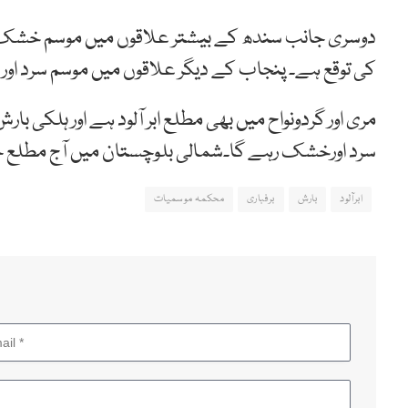
دوسری جانب سندھ کے بیشتر علاقوں میں موسم خشک رہ
کی توقع ہے۔ پنجاب کے دیگر علاقوں میں موسم سرد او
مری اور گردونواح میں بھی مطلع ابر آلود ہے اور ہلکی 
سرد اورخشک رہے گا۔شمالی بلوچستان میں آج مطلع جزوی
ابرآلود
بارش
برفباری
محکمہ موسمیات