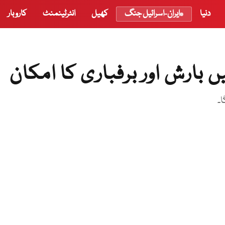
دنیا
ایران-اسرائیل جنگ
کھیل
انٹرٹینمنٹ
کاروبار
رش اور برفباری کا امکان
۔