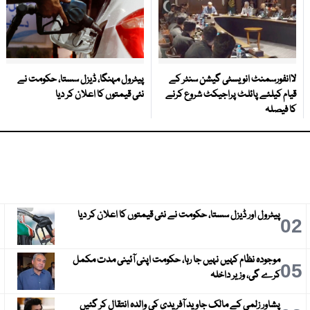
لاانفورسمنٹ انویسٹی گیشن سنٹر کے
پیٹرول مہنگا، ڈیزل سستا، حکومت نے
قیام کیلئے پائلٹ پراجیکٹ شروع کرنے
نئی قیمتوں کا اعلان کر دیا
کا فیصلہ
پیٹرول اور ڈیزل سستا، حکومت نے نئی قیمتوں کا اعلان کر دیا
3
02
موجودہ نظام کہیں نہیں جا رہا، حکومت اپنی آئینی مدت مکمل
6
05
کرے گی، وزیر داخلہ
پشاور زلمی کے مالک جاوید آفریدی کی والدہ انتقال کر گئیں