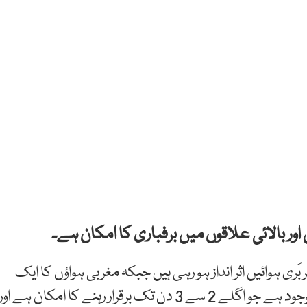
ر بالائی علاقوں میں برفباری کا امکان ہے۔
ہوائیں اثر انداز ہو رہی ہیں جبکہ مغربی ہواؤں کا ایک
کمزور سلسلہ ملک کے مغربی اور بالائی علاقوں میں موجود ہے جو اگلے 2 سے 3 دن تک برقرار رہنے کا امکان ہے اور