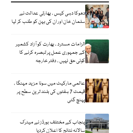
دھوکا دہی کیس ، بھارتی عدالت نے
سلمان خان اور ان کی بہن کو طلب کر لیا
الزامات مسترد ، بھارت کو آزاد کشمیر
کے جمہوری عمل پر تبصرہ کرنے کا
کوئی حق نہیں ، دفتر خارجہ
عالمی مارکیٹ میں سونا مزید مہنگا ،
قیمت 7 ہفتوں کی بلند ترین سطح پر
پہنچ گئی
پنجاب کے مختلف بورڈز نے میٹرک
سالانہ نتائج کا اعلان کردیا