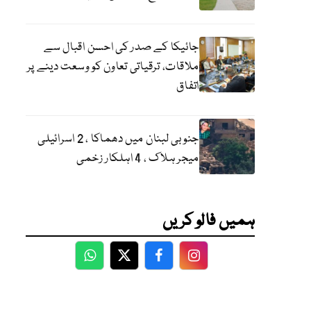
جائیکا کے صدر کی احسن اقبال سے
ملاقات، ترقیاتی تعاون کو وسعت دینے پر
اتفاق
جنوبی لبنان میں دھماکا ، 2 اسرائیلی
میجر ہلاک ، 4 اہلکار زخمی
ہمیں فالو کریں
WhatsApp
Twitter
Facebook
Facebook