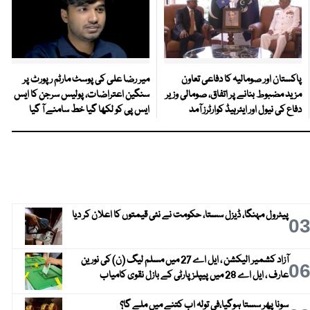
پاکستان اور صومالیہ کا دفاعی تعاون
میر رضا علی کی پوسٹ مارٹم رپورٹ پر
مزید مضبوط بنانے پر اتفاق، صومالی وزیر
سنگین اعتراضات، پولیس سرجن کا ایس
دفاع کی نیول اور ایئرہیڈ کوارٹرز آمد
ایس پی کو لکھا گیا خط سامنے آ گیا
پیٹرول مہنگا، ڈیزل سستا، حکومت نے نئی قیمتوں کا اعلان کر دیا
0
آزاد کشمیر الیکشن ، ایل اے 27 میں مسلم لیگ (ن) کی نورین
0
عارف ، ایل اے 28 میں پیپلز پارٹی کے بازل نقوی کامیاب
سونا پھر سستا ہوگیا،فی تولہ اب کتنے میں ملے گا؟