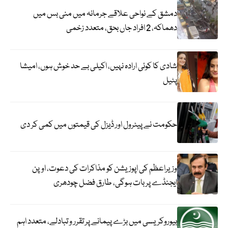
دمشق کے نواحی علاقے جرمانہ میں منی بس میں
دھماکہ، 2 افراد جاں بحق، متعدد زخمی
شادی کا کوئی ارادہ نہیں، اکیلی بے حد خوش ہوں، امیشا
پٹیل
حکومت نے پیٹرول اور ڈیزل کی قیمتوں میں کمی کر دی
وزیراعظم کی اپوزیشن کو مذاکرات کی دعوت، اوپن
ایجنڈے پر بات ہوگی، طارق فضل چودھری
بیوروکریسی میں بڑے پیمانے پر تقرر و تبادلے، متعدد اہم