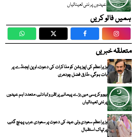
عہدوں پر نئی تعیناتیاں
ہمیں فالو کریں
WhatsApp
Twitter
Facebook
Faceboo
متعلقہ خبریں
وزیراعظم کی اپوزیشن کو مذاکرات کی دعوت، اوپن ایجنڈے پر
بات ہوگی، طارق فضل چودھری
بیوروکریسی میں بڑے پیمانے پر تقرر و تبادلے، متعدد اہم عہدوں
پر نئی تعیناتیاں
وزیراعظم سعودی ولی عہد کی دعوت پر سعودی عرب پہنچ گئے،
پر تپاک استقبال