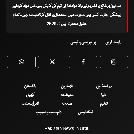
ہم نیوز پر شائع یا نشر ہونے والا مواد ادارتی ٹیم کی کاوش ہے۔ اس مواد کو بغیر
پیشگی اجازت کسی بھی صورت میں استعمال یا نقل کرنا درست نہیں۔ تمام
حقوق محفوظ ہیں © 2026
رابطہ کریں
پرائیویسی پالیسی
WhatsApp
Twitter
Facebook
Faceboo
صفحۂ اول
تازہ ترین
پاکستان
دنیا
معیشت
کھیل
تعلیم
صحت
انٹرٹینمنٹ
ٹیکنالوجی
دلچسپ و عجیب
Pakistan News in Urdu