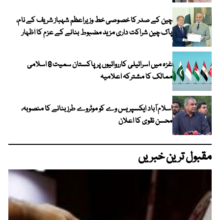
چین کے صدر کا خصوصی خط وزیراعظم شہباز شریف کے نام،
پاک چین شراکت داری مزید مضبوط بنانے کے عزم کا اظہار
غزہ میں اسرائیلی کارروائیوں پر پاکستان سمیت 8 اسلامی
ممالک کا مشترکہ اعلامیہ
اسلام آباد ایکسپریس وے کو موٹروے طرز بنانے کا منصوبہ،
محسن نقوی کا اعلان
مقبول ترین خبریں