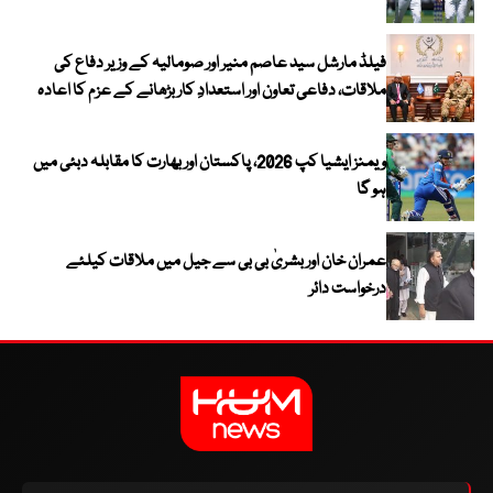
فیلڈ مارشل سید عاصم منیر اور صومالیہ کے وزیر دفاع کی
ملاقات، دفاعی تعاون اور استعدادِ کار بڑھانے کے عزم کا اعادہ
ویمنز ایشیا کپ 2026، پاکستان اور بھارت کا مقابلہ دبئی میں
ہو گا
عمران خان اور بشریٰ بی بی سے جیل میں ملاقات کیلئے
درخواست دائر