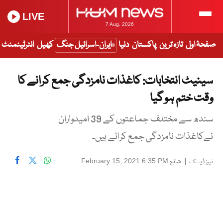
LIVE
7 Aug, 2026
صفحۂ اول
تازہ ترین
پاکستان
دنیا
ایران-اسرائیل جنگ
کھیل
انٹرٹینمنٹ
سینیٹ انتخابات: کاغذات نامزدگی جمع کرانے کا
وقت ختم ہو گیا
سندھ سے مختلف جماعتوں کے 39 امیدواران
نےکاغذات نامزدگی جمع کرائے ہیں۔
|
شائع
February 15, 2021 6:35 PM
نیوز ڈیسک