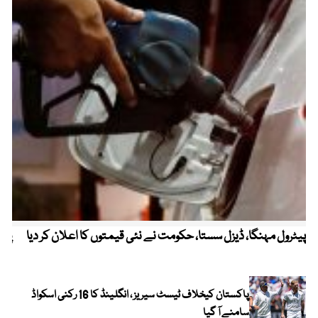
پیٹرول مہنگا، ڈیزل سستا، حکومت نے نئی قیمتوں کا اعلان کر دیا
پنج
پاکستان کیخلاف ٹیسٹ سیریز ، انگلینڈ کا 16 رکنی اسکواڈ
سامنے آ گیا