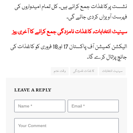
نشست پرکاغذات جمع کرائے ہیں۔ کل تمام امیدواروں کی
فہرست آویزاں کردی جائے گی۔
سینیٹ انتخابات، کاغذات نامزدگی جمع کرانے کا آخری روز
الیکشن کمیشن آف پاکستان 17 اور18 فروری کو کاغذات کی
جانچ پڑتال کرے گا۔
سینیٹ انتخابات
کاغذات نامزدگی
وقت ختم
LEAVE A REPLY