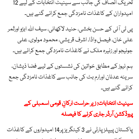
تحریک انصاف کی جانب سے سینیٹ انتخابات کے لیے 12
امیدواران کے کاغذات نامزدگی جمع کرائے گئے ہیں۔
پی ٹی آئی کے حسن بخشی، حنید لاکھانی، سیف اللہ ابڑو اورثمر
علی خان، فیصل واڈا، اشرف قریشی، محمود مولوی، علی
جونیجو اور زنیرہ ملک نے کاغذات نامزدگی جمع کرائے ہیں۔
ہم نیوز کے مطابق خواتین کی نشستوں کے لیے فضا ذیشان،
سرینہ عدنان اورارم بٹ کی جانب سے کاغذات نامزدگی جمع
کرائے گئے ہیں۔
سینیٹ انتخابات: زیر حراست ارکانِ قومی اسمبلی کے
پروڈکشن آرڈر جاری کرنے کا فیصلہ
پاکستان پیپلزپارٹی نے 3 کیٹگریزپر14 امیدواروں کے کاغذات