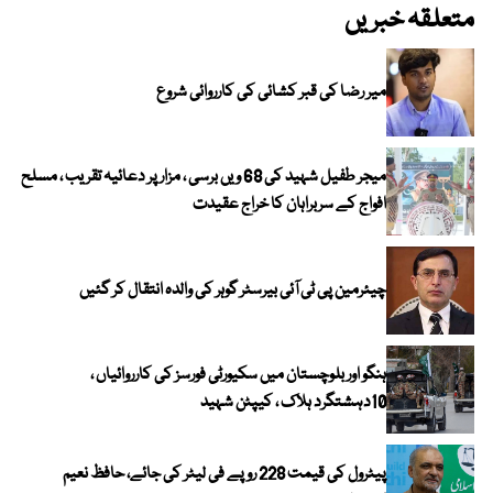
متعلقہ خبریں
میر رضا کی قبر کشائی کی کارروائی شروع
میجر طفیل شہید کی 68 ویں برسی ، مزار پر دعائیہ تقریب ، مسلح
افواج کے سربراہان کا خراج عقیدت
چیئرمین پی ٹی آئی بیرسٹر گوہر کی والدہ انتقال کر گئیں
ہنگو اور بلوچستان میں سکیورٹی فورسز کی کارروائیاں ،
10دہشتگرد ہلاک ، کیپٹن شہید
پیٹرول کی قیمت 228 روپے فی لیٹر کی جائے، حافظ نعیم