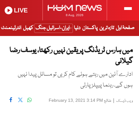
LIVE
8 Aug, 2026
صفحۂ اول
تازہ ترین
پاکستان
دنیا
ایران-اسرائیل جنگ
کھیل
انٹرٹینمنٹ
میں ہارس ٹریڈنگ پر یقین نہیں رکھتا، یوسف رضا
گیلانی
ادارے آئین میں رہتے ہوئے کام کریں تو مسائل پیدا نہیں
ہوں گے، رہنما پیپلز پارٹی
|
شائع
February 13, 2021 3:14 PM
ویب ڈیسک