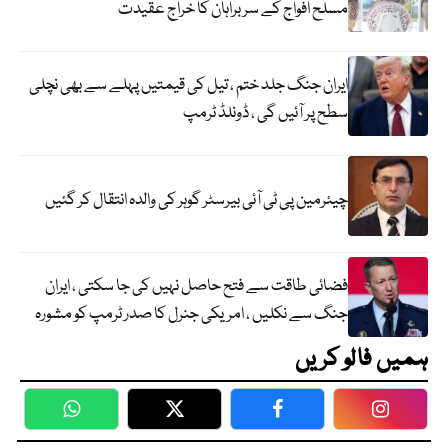
مسلح افواج کے سربراہان کا خراج عقیدت
ایران جنگ جلد ختم ، تیل کی قیمتیں پہلے سے بھی نچلی
سطح پر آئیں گی ، ڈونلڈ ٹرمپ
چیئرمین پی ٹی آئی بیرسٹر گوہر کی والدہ انتقال کر گئیں
فضائی طاقت سے فتح حاصل نہیں کی جا سکتی ، ایران
جنگ سے نکلیں ، امریکی جنرل کا صدر ٹرمپ کو مشورہ
ہمیں فالو کریں
WhatsApp
Twitter
Facebook
Faceboo