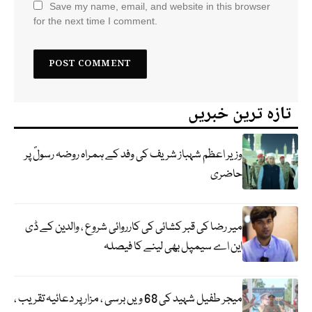
Save my name, email, and website in this browser
for the next time I comment.
تازہ ترین خبریں
وزیر اعظم شہباز شریف کی وفد کے ہمراہ روضہ رسولؐ پر
حاضری
میر رضا کی قبر کشائی کی کارروائی شروع ، والدین کے ڈی
این اے سیمپل بھی لینے کا فیصلہ
میجر طفیل شہید کی 68 ویں برسی ، مزار پر دعائیہ تقریب ،