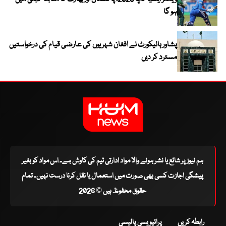
ہو گا
پشاور ہائیکورٹ نے افغان شہریوں کی عارضی قیام کی درخواستیں
مسترد کر دیں
ہم نیوز پر شائع یا نشر ہونے والا مواد ادارتی ٹیم کی کاوش ہے۔ اس مواد کو بغیر
پیشگی اجازت کسی بھی صورت میں استعمال یا نقل کرنا درست نہیں۔ تمام
حقوق محفوظ ہیں © 2026
رابطہ کریں
پرائیویسی پالیسی