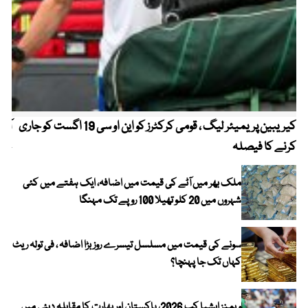
کیریبین پریمیئر لیگ ، قومی کرکٹرز کو این او سی 19 اگست کو جاری
آز
کرنے کا فیصلہ
چھی
ملک بھر میں آٹے کی قیمت میں اضافہ، ایک ہفتے میں کئی
شہروں میں 20 کلو تھیلا 100 روپے تک مہنگا
سونے کی قیمت میں مسلسل تیسرے روز بڑا اضافہ ، فی تولہ ریٹ
کہاں تک جا پہنچا؟
ویمنز ایشیا کپ 2026، پاکستان اور بھارت کا مقابلہ دبئی میں