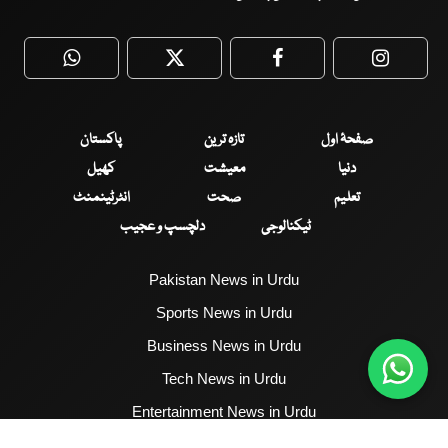
WhatsApp
Twitter
Facebook
Faceboo
صفحۂ اول
تازہ ترین
پاکستان
دنیا
معیشت
کھیل
تعلیم
صحت
انٹرٹینمنٹ
ٹیکنالوجی
دلچسپ و عجیب
Pakistan News in Urdu
Sports News in Urdu
Business News in Urdu
Tech News in Urdu
Entertainment News in Urdu
Health News in Urdu