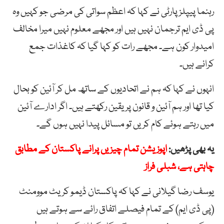
رہنما پیپلز پارٹی نے کہا کہ اعظم سواتی کی مرضی جو کہیں وہ
پی ڈی ایم ترجمان نہیں ہیں اور مجھے معلوم نہیں میرا مخالف
امیدوار کون ہے۔ مجھے رات کو کہا گیا کہ کاغذات جمع
کرانے ہیں۔
انہوں نے کہا کہ ہم نے اتحادیوں کے ساتھ مل کر آئین کو بحال
کیا تھا اور ہم آئین و قانون پر یقین رکھتے ہیں۔ اگر ادارے آئین
میں رہتے ہوئے کام کریں تو مسائل پیدا نہیں ہوں گے۔
یہ بھی پڑھیں:
اپوزیشن تمام چیزیں پرانے پاکستان کے مطابق
چاہتی ہے، شبلی فراز
یوسف رضا گیلانی نے کہا کہ پاکستان ڈیمو کریٹ موومنٹ
(پی ڈی ایم) کے تمام فیصلے اتفاق رائے سے ہوتے ہیں