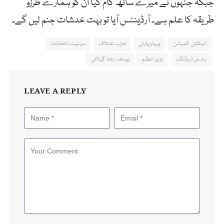
جبکہ جنہوں نے میرے ساتھ کام کیا ان کو ہمارے طرزو
طریقہ کا علم ہے۔ آرڈیننس آیا تو بہت خدشات جنم لیں گے۔
الیکشن کمیشن
پیپلز پارٹی
حزب اختلاف
سینیٹ انتخابات
ہارس ٹریڈنگ
وزیر اعظم
یوسف رضا گیلانی
LEAVE A REPLY