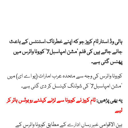
ہالی وڈ اسٹار ٹام کروز جو کہ اپنے خطرناک اسٹنٹس کے باعث
جانے جاتے ہیں کی فلم ’مشن امپاسبل7‘ کورونا وائرس میں
پھنس گئی ہے۔
کورونا وائرس کی وجہ سے متحدہ عرب امارات (یو اے ای) میں
’مشن امپاسبل7‘ کی شوٹنگ کینسل کر دی گئی ہے۔
یہ بھی پڑھیں:
ٹام کروز نے کورونا سے لڑنے کیلئے روبوٹس ہائر کر
لیے
بین الاقوامی خبر رساں ادارے کے مطابق کورونا وائرس کے