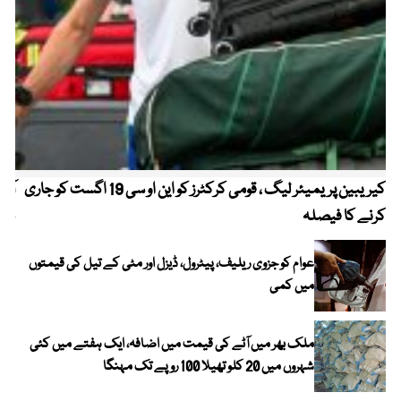
کیریبین پریمیئر لیگ ، قومی کرکٹرز کو این او سی 19 اگست کو جاری
آز
کرنے کا فیصلہ
چھی
عوام کو جزوی ریلیف، پیٹرول، ڈیزل اور مٹی کے تیل کی قیمتوں
میں کمی
ملک بھر میں آٹے کی قیمت میں اضافہ، ایک ہفتے میں کئی
شہروں میں 20 کلو تھیلا 100 روپے تک مہنگا