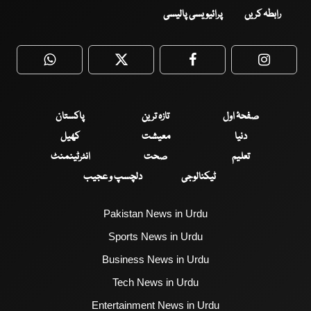
رابطہ کریں
پرائیویسی پالیسی
WhatsApp
Twitter
Facebook
Faceboo
صفحۂ اول
تازہ ترین
پاکستان
دنیا
معیشت
کھیل
تعلیم
صحت
انٹرٹینمنٹ
ٹیکنالوجی
دلچسپ و عجیب
Pakistan News in Urdu
Sports News in Urdu
Business News in Urdu
Tech News in Urdu
Entertainment News in Urdu