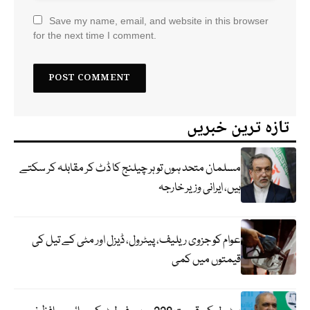
Save my name, email, and website in this browser
for the next time I comment.
تازہ ترین خبریں
مسلمان متحد ہوں تو ہر چیلنج کا ڈٹ کر مقابلہ کر سکتے
ہیں، ایرانی وزیر خارجہ
عوام کو جزوی ریلیف، پیٹرول، ڈیزل اور مٹی کے تیل کی
قیمتوں میں کمی