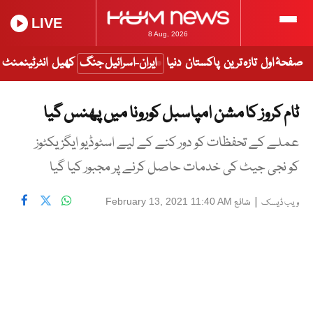
LIVE
8 Aug, 2026
صفحۂ اول
تازہ ترین
پاکستان
دنیا
ایران-اسرائیل جنگ
کھیل
انٹرٹینمنٹ
ٹام کروز کا مشن امپاسبل کورونا میں پھنس گیا
عملے کے تحفظات کو دور کنے کے لیے اسٹوڈیو ایگزیکٹوز
کو نجی جیٹ کی خدمات حاصل کرنے پر مجبور کیا گیا
|
شائع
February 13, 2021 11:40 AM
ویب ڈیسک