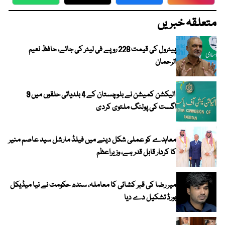
WhatsApp
Twitter
Facebook
Faceboo
متعلقہ خبریں
پیٹرول کی قیمت 228 روپے فی لیٹر کی جائے، حافظ نعیم
الرحمان
الیکشن کمیشن نے بلوچستان کے 4 بلدیاتی حلقوں میں 9
اگست کی پولنگ ملتوی کردی
معاہدے کو عملی شکل دینے میں فیلڈ مارشل سید عاصم منیر
کا کردار قابل قدر ہے، وزیراعظم
میر رضا کی قبر کشائی کا معاملہ، سندھ حکومت نے نیا میڈیکل
بورڈ تشکیل دے دیا