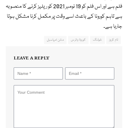
فلم ہے اور اس فلم کو 19 نومبر 2021 کو ریلیز کرنے کا منصوبہ
ہے تاہم کورونا کے باعث اسے وقت پر مکمل کرنا مشکل ہوتا
جارہا ہے۔
ٹام کروز
شوٹنگ
کورونا وائرس
مشن امپاسبل
LEAVE A REPLY