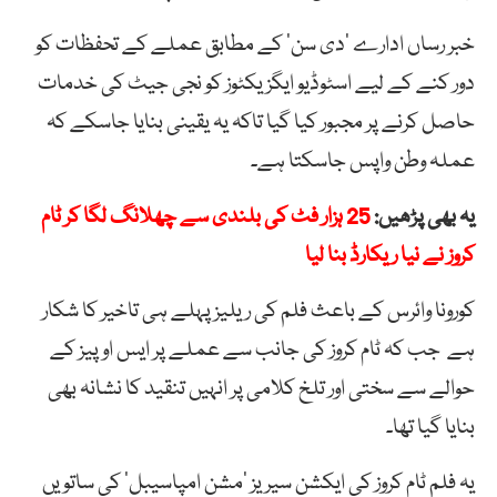
خبر رساں ادارے ’دی سن‘ کے مطابق عملے کے تحفظات کو
دور کنے کے لیے اسٹوڈیو ایگزیکٹوز کو نجی جیٹ کی خدمات
حاصل کرنے پر مجبور کیا گیا تاکہ یہ یقینی بنایا جاسکے کہ
عملہ وطن واپس جاسکتا ہے۔
یہ بھی پڑھیں:
25 ہزار فٹ کی بلندی سے چھلانگ لگا کر ٹام
کروز نے نیا ریکارڈ بنا لیا
کورونا وائرس کے باعث فلم کی ریلیز پہلے ہی تاخیر کا شکار
ہے جب کہ ٹام کروز کی جانب سے عملے پر ایس او پیز کے
حوالے سے سختی اور تلخ کلامی پر انہیں تنقید کا نشانہ بھی
بنایا گیا تھا۔
یہ فلم ٹام کروز کی ایکشن سیریز ‘مشن امپاسیبل’ کی ساتویں