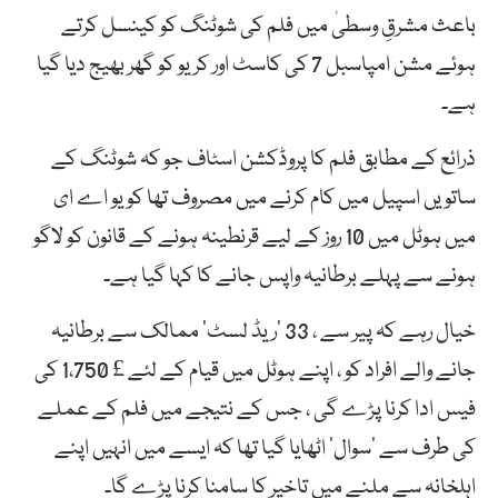
باعث مشرقِ وسطیٰ میں فلم کی شوٹنگ کو کینسل کرتے
ہوئے مشن امپاسبل 7 کی کاسٹ اور کریو کو گھر بھیج دیا گیا
ہے۔
ذرائع کے مطابق فلم کا پروڈکشن اسٹاف جو کہ شوٹنگ کے
ساتویں اسپیل میں کام کرنے میں مصروف تھا کو یو اے ای
میں ہوٹل میں 10 روز کے لیے قرنطینہ ہونے کے قانون کو لاگو
ہونے سے پہلے برطانیہ واپس جانے کا کہا گیا ہے۔
خیال رہے کہ پیر سے ، 33 ‘ریڈ لسٹ’ ممالک سے برطانیہ
جانے والے افراد کو ، اپنے ہوٹل میں قیام کے لئے £ 1،750 کی
فیس ادا کرنا پڑے گی ، جس کے نتیجے میں فلم کے عملے
کی طرف سے ’سوال‘ اٹھایا گیا تھا کہ ایسے میں انہیں اپنے
اہلخانہ سے ملنے میں تاخیر کا سامنا کرنا پڑے گا۔