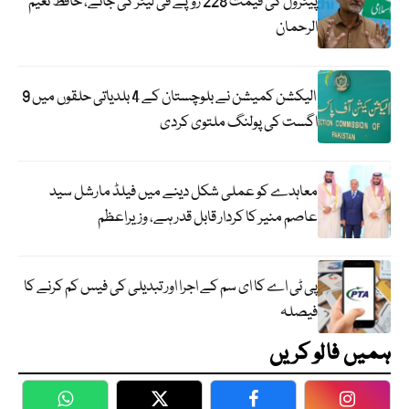
پیٹرول کی قیمت 228 روپے فی لیٹر کی جائے، حافظ نعیم
الرحمان
الیکشن کمیشن نے بلوچستان کے 4 بلدیاتی حلقوں میں 9
اگست کی پولنگ ملتوی کردی
معاہدے کو عملی شکل دینے میں فیلڈ مارشل سید
عاصم منیر کا کردار قابل قدر ہے، وزیراعظم
پی ٹی اے کا ای سم کے اجرا اور تبدیلی کی فیس کم کرنے کا
فیصلہ
ہمیں فالو کریں