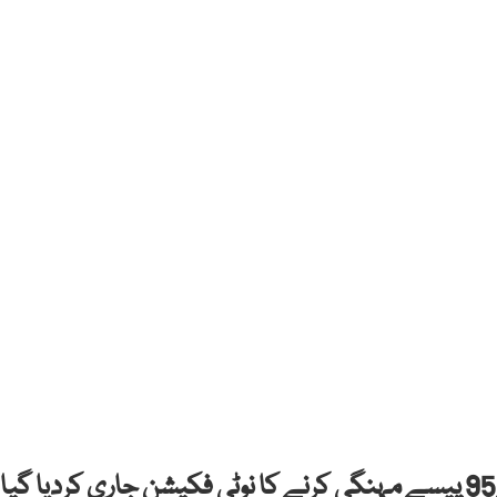
اسلام آباد: ملک بھرمیں فی یونٹ بجلی ایک روپے95 پیسے مہنگی کرنے کا نوٹی فکیشن جاری کردیا گیا