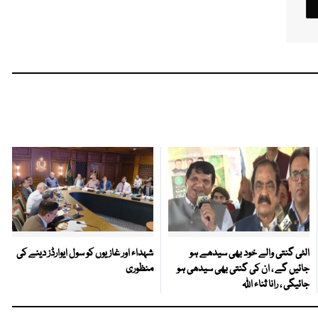
الٹی گنتی والے خود بھی سیدھے ہو
شہداء اور غازیوں کو سول ایوارڈز دینے کی
جائیں گے ، ان کی گنتی بھی سیدھی ہو
منظوری
جائیگی ، رانا ثناء اللہ