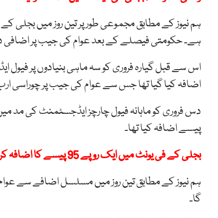
ہم نیوز کے مطابق مجموعی طور پر تین روز میں بجلی کے
ہے۔ حکومتی فیصلے کے بعد عوام کی جیب پر اضافی دو 
اضافہ کیا گیا تھا جس سے عوام کی جیب پر چوراسی ارب 
دس فروری کو ماہانہ فیول چارچز ایڈجسٹمنٹ کی مد می
پیسے اضافہ کیا تھا۔
بجلی کے فی یونٹ میں ایک روپے 95 پیسے کا اضافہ کرنے جا رہے ہیں، عمر ایوب
ہم نیوز کے مطابق تین روز میں مسلسل اضافے سے عوا
گا۔