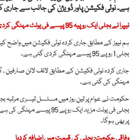
ہے۔ نوٹی فکیشن پاور ڈویژن کی جانب سے جاری کی
نیپرا نے بجلی ایک روپیہ 95 پیسے فی یونٹ مہنگی کردی
ہم نیوز کے مطابق جاری کردہ نوٹی فکیشن میں واضح کی
بجلی 1 روپے 95 پیسے مہنگی کردی گئی ہے۔
جاری کردہ نوٹی فکیشن کے مطابق لائف لائن صارفین ، 
مہنگی کی گئی ہے۔
حکومت نے عوام پر تین روز میں مسلسل تیسری مرتبہ بجلی
بجلی فی یونٹ مزید ایک روپے 
پر بھی ہوگا۔
وفاقی حکومت: بجلی کی قیمت میں اضافہ کردیا