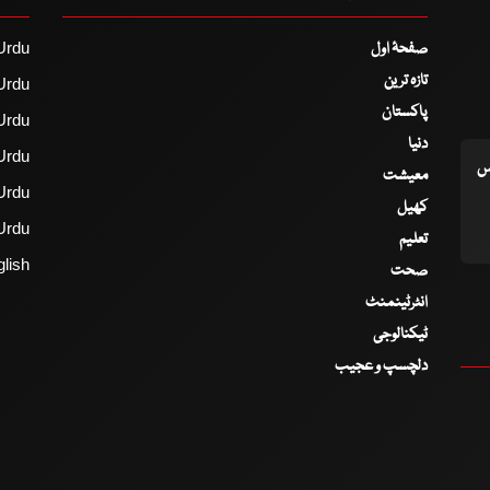
صفحۂ اول
Urdu
تازہ ترین
Urdu
پاکستان
Urdu
دنیا
Urdu
اس
معیشت
Urdu
کھیل
Urdu
تعلیم
lish
صحت
انٹرٹینمنٹ
ٹیکنالوجی
دلچسپ و عجیب