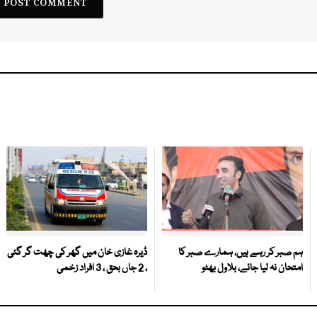
ہم صبر کر رہے ہیں، ہمارے صبر کا
ڈیرہ غازی خان میں گھر کی چھت گر گئی
امتحان نہ لیا جائے، بلاول بھٹو
، 2 جاں بحق ، 3 افراد زخمی