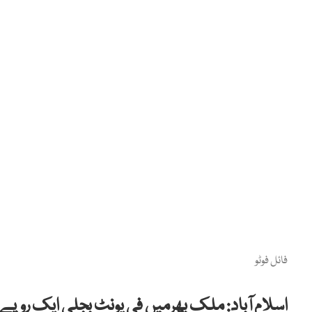
فائل فوٹو