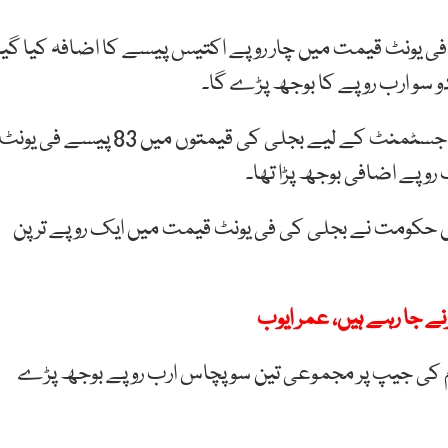
 فی یونٹ قیمت میں چار روپے اکتیس پیسے کا اضافہ کیا گیا
سو ارب روپے کا بوجھ پڑے گا۔
اس سے قبل گیارہ فروری کو سہ ماہی بنیادوں پر فیول ایڈجسٹمنٹ کے لیے بجلی کی قیمتوں میں 83 پیسے فی یونٹ
روپے اضافی بوجھ پڑا تھا۔
ں حکومت نے بجلی کی فی یونٹ قیمت میں ایک روپے ترپن
م کی جیپ پر مجموعی تین سو پچاس ارب روپے بوجھ پڑے