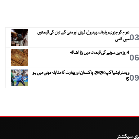
عوام کو جزوی ریلیف، پیٹرول، ڈیزل اور مٹی کے تیل کی قیمتوں
0
میں کمی
4 روز میں سونے کی قیمت میں بڑا اضافہ
0
ویمنز ایشیا کپ 2026، پاکستان اور بھارت کا مقابلہ دبئی میں ہو
0
گا
یزی سیکشنز