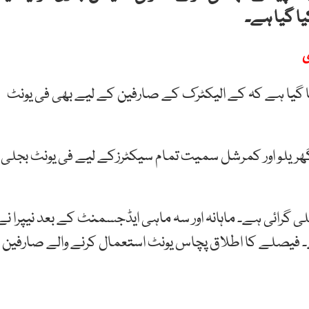
ا گیا ہے۔
ا گیا ہے کہ کے الیکٹرک کے صارفین کے لیے بھی فی یونٹ
گھریلو اور کمرشل سمیت تمام سیکٹرزکے لیے فی یونٹ بجلی
 گرائی ہے۔ ماہانہ اور سہ ماہی ایڈجسمنٹ کے بعد نیپرا نے
95 پیسے مہنگی کی ہے۔ فیصلے کا اطلاق پچاس یونٹ استعمال کرنے والے صارفین