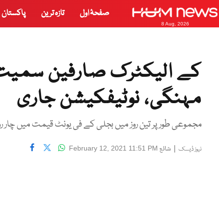
صفحۂ اول
تازہ ترین
پاکستان
8 Aug, 2026
کے الیکٹرک صارفین سمیت
مہنگی، نوٹیفکیشن جاری
مجموعی طور پر تین روز میں بجلی کے فی یونٹ قیمت میں چار ر
|
شائع
February 12, 2021 11:51 PM
نیوز ڈیسک