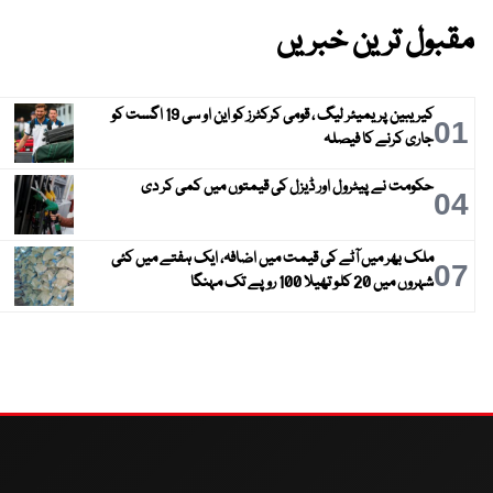
مقبول ترین خبریں
کیریبین پریمیئر لیگ ، قومی کرکٹرز کو این او سی 19 اگست کو
01
جاری کرنے کا فیصلہ
حکومت نے پیٹرول اور ڈیزل کی قیمتوں میں کمی کر دی
04
ملک بھر میں آٹے کی قیمت میں اضافہ، ایک ہفتے میں کئی
07
شہروں میں 20 کلو تھیلا 100 روپے تک مہنگا