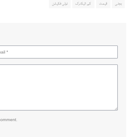
بجلی
قیمت
کے الیکٹرک
نوٹی فکیشن
 comment.