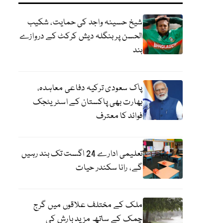
شیخ حسینہ واجد کی حمایت، شکیب
الحسن پر بنگلہ دیش کرکٹ کے دروازے
بند
پاک سعودی ترکیہ دفاعی معاہدہ،
بھارت بھی پاکستان کے اسٹریٹجک
فوائد کا معترف
تعلیمی ادارے 24 اگست تک بند رہیں
گے، رانا سکندر حیات
ملک کے مختلف علاقوں میں گرج
چمک کے ساتھ مزید بارش کی