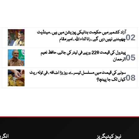
آزاد کشمیر میں حکومت بنانیکی پوزیشن میں ہیں ، مینڈیٹ
3
02
چھیننے نہیں دیں گے ، رانا ثناء اللہ ، امیر مقام
پیٹرول کی قیمت 228 روپے فی لیٹر کی جائے، حافظ نعیم
6
05
الرحمان
سونے کی قیمت میں مسلسل تیسرے روز بڑا اضافہ ، فی تولہ ریٹ
9
08
کہاں تک جا پہنچا؟
نیوز کیٹیگریز
انگر