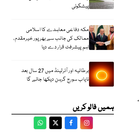
پیشگوئی
مکہ دفاعی معاہدے کا اسلامی
ممالک کی جانب سے بھرپور خیرمقدم،
اہم پیشرفت قرار دے دیا
برطانیہ اور آئرلینڈ میں 27 سال بعد
نایاب سورج گرہن دیکھا جائے گا
ہمیں فالو کریں
WhatsApp
Twitter
Facebook
Facebook