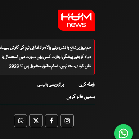
ہم نیوز پر شائع یا نشر ہونے والا مواد ادارتی ٹیم کی کاوش ہے۔ 
مواد کو بغیر پیشگی اجازت کسی بھی صورت میں استعمال یا
نقل کرنا درست نہیں۔ تمام حقوق محفوظ ہیں © 2026
رابطہ کریں
پرائیویسی پالیسی
ہمیں فالو کریں
WhatsApp
Twitter
Facebook
Facebook