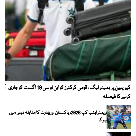
کیریبین پریمیئر لیگ ، قومی کرکٹرز کو این او سی 19 اگست کو جاری
آز
کرنے کا فیصلہ
چھی
ویمنز ایشیا کپ 2026، پاکستان اور بھارت کا مقابلہ دبئی میں
ہو گا