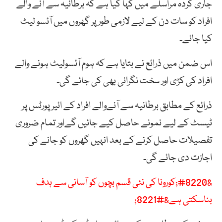
جاری کردہ مراسلے میں کہا گیا ہے کہ برطانیہ سے آنے والے
افراد کو سات دن کے لیے لازمی طور پر گھروں میں آئسو لیٹ
کیا جائے۔
اس ضمن میں ذرائع نے بتایا ہے کہ ہوم آئسولیٹ ہونے والے
افراد کی کڑی اور سخت نگرانی بھی کی جائے گی۔
ذرائع کے مطابق برطانیہ سے آنےوالے افراد کے ائیر پورٹس پر
ٹیسٹ کے لیے نمونے حاصل کیے جائیں گےاور تمام ضروری
تفصیلات حاصل کرنے کے بعد انہیں گھروں کو جانے کی
اجازت دی جائے گی۔
&#8220;کورونا کی نئی قسم بچوں کو آسانی سے ہدف
بناسکتی ہے&#8221;