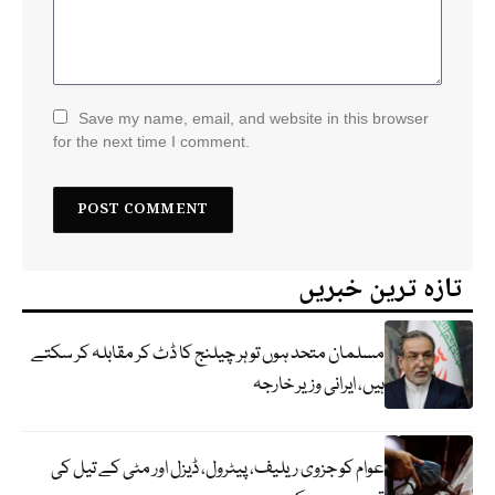
Save my name, email, and website in this browser
for the next time I comment.
تازہ ترین خبریں
مسلمان متحد ہوں تو ہر چیلنج کا ڈٹ کر مقابلہ کر سکتے
ہیں، ایرانی وزیر خارجہ
عوام کو جزوی ریلیف، پیٹرول، ڈیزل اور مٹی کے تیل کی