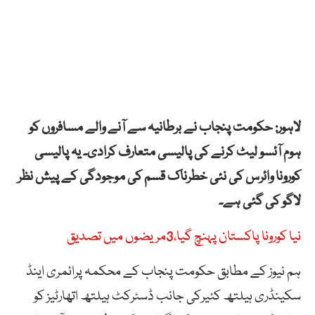
لاہور: حکومت پنجاب نے برطانیہ سے آنے والے مسافروں کو
ہوم آئسو لیٹ کرنے کی پالیسی متعارف کرادی۔ یہ پالیسی
کورونا وائرس کی نئی خطرناک قسم کی موجودگی کے پیش نظر
لاگو کی گئی ہے۔
نیا کورونا پاکستان پہنچ گیا،3مریضوں میں تصدیق
ہم نیوز کے مطابق حکومت پنجاب کے محکمہ پرائمری اینڈ
سکینڈری ہیلتھ کئیرکی جانب ڈسٹرکٹ ہیلتھ اتھارٹیز کو