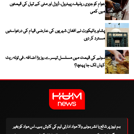
عوام کو جزوی ریلیف، پیٹرول، ڈیزل اور مٹی کے تیل کی قیمتوں
میں کمی
پشاور ہائیکورٹ نے افغان شہریوں کی عارضی قیام کی درخواستیں
مسترد کر دیں
سونے کی قیمت میں مسلسل تیسرے روز بڑا اضافہ ، فی تولہ ریٹ
کہاں تک جا پہنچا؟
ہم نیوز پر شائع یا نشر ہونے والا مواد ادارتی ٹیم کی کاوش ہے۔ اس مواد کو بغیر