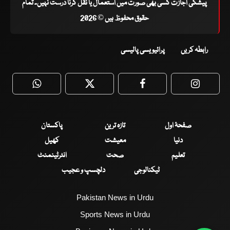
پیشگی اجازت کسی بھی صورت میں استعمال یا نقل کرنا درست نہیں۔ تمام
حقوق محفوظ ہیں © 2026
رابطہ کریں
پرائیویسی پالیسی
WhatsApp
Twitter
Facebook
Faceboo
صفحۂ اول
تازہ ترین
پاکستان
دنیا
معیشت
کھیل
تعلیم
صحت
انٹرٹینمنٹ
ٹیکنالوجی
دلچسپ و عجیب
Pakistan News in Urdu
Sports News in Urdu