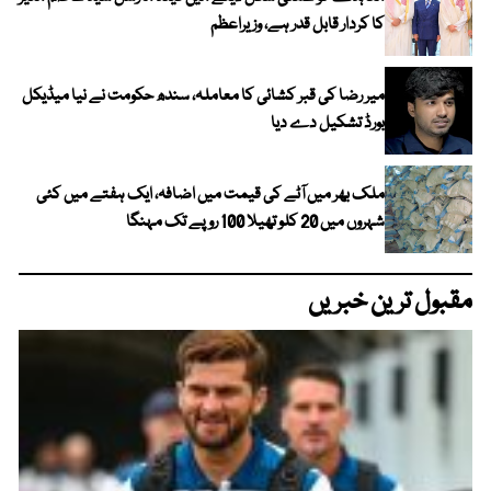
کا کردار قابل قدر ہے، وزیراعظم
میر رضا کی قبر کشائی کا معاملہ، سندھ حکومت نے نیا میڈیکل
بورڈ تشکیل دے دیا
ملک بھر میں آٹے کی قیمت میں اضافہ، ایک ہفتے میں کئی
شہروں میں 20 کلو تھیلا 100 روپے تک مہنگا
مقبول ترین خبریں