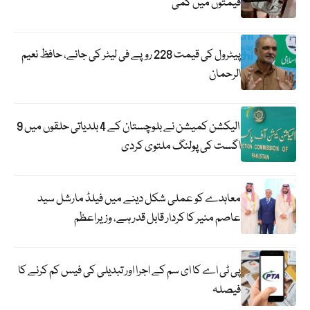
قیمتوں میں کمی
پیٹرول کی قیمت 228 روپے فی لیٹر کی جائے، حافظ نعیم
الرحمان
الیکشن کمیشن نے بلوچستان کے 4 بلدیاتی حلقوں میں 9
اگست کی پولنگ ملتوی کردی
معاہدے کو عملی شکل دینے میں فیلڈ مارشل سید
عاصم منیر کا کردار قابل قدر ہے، وزیراعظم
پی ٹی اے کا ای سم کے اجرا اور تبدیلی کی فیس کم کرنے کا
فیصلہ