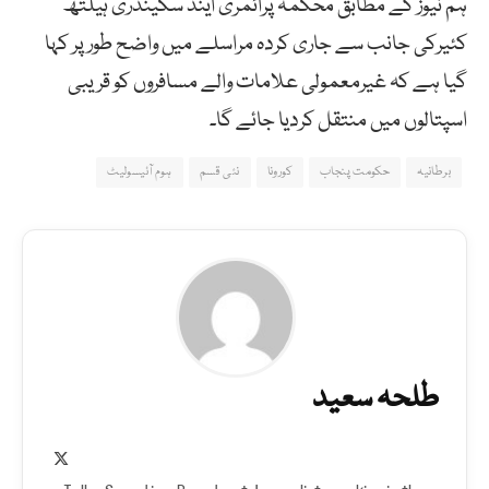
ہم نیوز کے مطابق محکمہ پرائمری اینڈ سکینڈری ہیلتھ
کئیرکی جانب سے جاری کردہ مراسلے میں واضح طور پر کہا
گیا ہے کہ غیرمعمولی علامات والے مسافروں کو قریبی
اسپتالوں میں منتقل کردیا جائے گا۔
برطانیہ
حکومت پنجاب
کورونا
نئی قسم
ہوم آئیسولیٹ
طلحہ سعید
X
(Twitter)