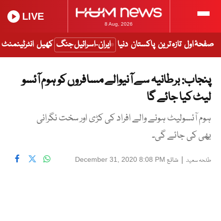
LIVE
8 Aug, 2026
صفحۂ اول
تازہ ترین
پاکستان
دنیا
ایران-اسرائیل جنگ
کھیل
انٹرٹینمنٹ
پنجاب: برطانیہ سے آنیوالے مسافروں کو ہوم آئسو
لیٹ کیا جائے گا
ہوم آئسولیٹ ہونے والے افراد کی کڑی اور سخت نگرانی
بھی کی جائے گی۔
|
شائع
December 31, 2020 8:08 PM
طلحہ سعید