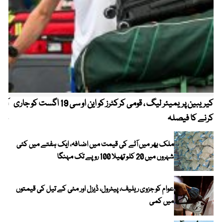
کیریبین پریمیئر لیگ ، قومی کرکٹرز کو این او سی 19 اگست کو جاری
آز
کرنے کا فیصلہ
چھی
ملک بھر میں آٹے کی قیمت میں اضافہ، ایک ہفتے میں کئی
شہروں میں 20 کلو تھیلا 100 روپے تک مہنگا
عوام کو جزوی ریلیف، پیٹرول، ڈیزل اور مٹی کے تیل کی قیمتوں
میں کمی