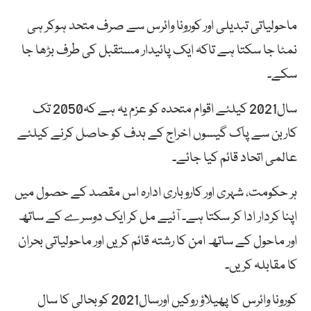
ماحولیاتی تبدیلی اور کورونا وائرس سے صرف متحد ہوکر ہی
نمٹا جا سکتا ہے تاکہ ایک پائیدار مستقبل کی طرف بڑھا جا
سکے۔
سال2021 کیلئے اقوام متحدہ کو عزم یہ ہے کہ2050 تک
کاربن سے پاک گیسوں اخراج کے ہدف کو حاصل کرنے کیلئے
عالمی اتحاد قائم کیا جائے۔
ہر حکومت، شہری اور کاروباری ادارہ اس مقصد کے حصول میں
اپنا کردار ادا کر سکتا ہے۔ آئیے مل کر ایک دوسرے کے ساتھ
اور ماحول کے ساتھ امن کا رشتہ قائم کریں اور ماحولیاتی بحران
کا مقابلہ کریں۔
کورونا وائرس کا پھیلاؤ روکیں اورسال2021 کوبحالی کا سال