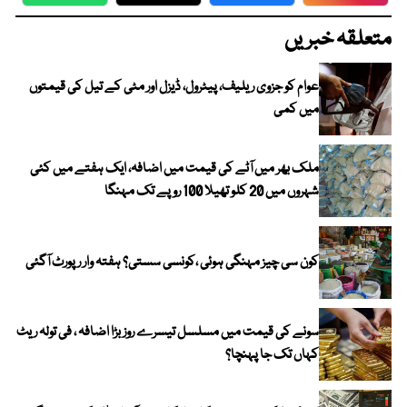
WhatsApp
Twitter
Facebook
Faceboo
متعلقہ خبریں
عوام کو جزوی ریلیف، پیٹرول، ڈیزل اور مٹی کے تیل کی قیمتوں
میں کمی
ملک بھر میں آٹے کی قیمت میں اضافہ، ایک ہفتے میں کئی
شہروں میں 20 کلو تھیلا 100 روپے تک مہنگا
کون سی چیز مہنگی ہوئی ،کونسی سستی؟ ہفتہ وار رپورٹ آگئی
سونے کی قیمت میں مسلسل تیسرے روز بڑا اضافہ ، فی تولہ ریٹ
کہاں تک جا پہنچا؟