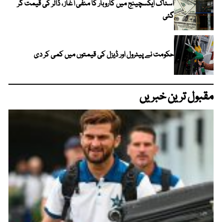
اسٹاک ایکسچینج میں کاروبار کا منفی آغاز ، ڈالر کی قیمت گر
گئی
حکومت نے پیٹرول اور ڈیزل کی قیمتوں میں کمی کر دی
مقبول ترین خبریں