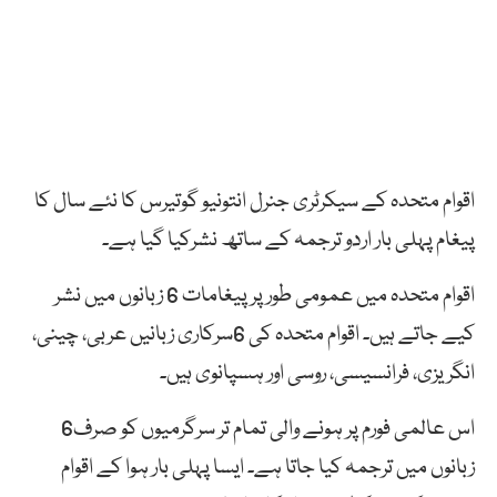
اقوام متحدہ کے سیکرٹری جنرل انتونیو گوتیرس کا نئے سال کا
پیغام پہلی بار اردو ترجمہ کے ساتھ نشرکیا گیا ہے۔
اقوام متحدہ میں عمومی طور پر پیغامات 6 زبانوں میں نشر
کیے جاتے ہیں۔ اقوام متحدہ کی 6سرکاری زبانیں عربی، چینی،
انگریزی، فرانسیسی، روسی اور ہسپانوی ہیں۔
اس عالمی فورم پر ہونے والی تمام تر سرگرمیوں کو صرف6
زبانوں میں ترجمہ کیا جاتا ہے۔ ایسا پہلی بار ہوا کے اقوام