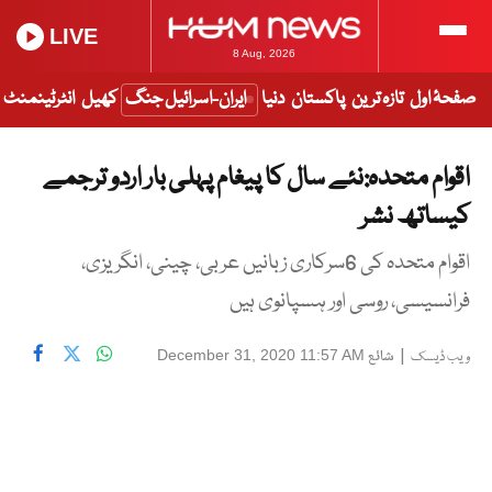
LIVE
8 Aug, 2026
صفحۂ اول
تازہ ترین
پاکستان
دنیا
ایران-اسرائیل جنگ
کھیل
انٹرٹینمنٹ
اقوام متحدہ:نئے سال کا پیغام پہلی بار اردو ترجمے
کیساتھ نشر
اقوام متحدہ کی 6سرکاری زبانیں عربی، چینی، انگریزی،
فرانسیسی، روسی اور ہسپانوی ہیں
|
شائع
December 31, 2020 11:57 AM
ویب ڈیسک