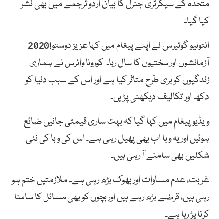
متحدہ کے سیکرٹری جنرل کا بیان اردو ترجمے میں بھی نشر
کیا گیا۔
انتونیو گوتیرس نے اپنے پیغام میں کہا عزیز دوستو!2020
آزمائشوں اور سختیوں کا سال رہا۔ کورونا وائرس نے ہماری
زندگیوں کو بری طرح متاثر کیا ہے اور اس کے سبب دنیا کو
دکھ اور تکالیف دیکھنی پڑیں۔
ویڈیو پیغام میں کہا گیا کہ بہت ساری قیمتی جانیں ضائع
ہوئیں اور یہ وبا اب بھی پھیل رہی ہے۔ اس کی وبا کی نئی
شکلیں بھی سامنے آ رہی ہیں۔
غربت، عدم مساوات اور بھوک بڑھ رہی ہے۔ ملازمتیں ختم ہو
رہی ہیں، قرضے بڑھ رہے ہیں اور بچوں کو بھی مسائل کا سامنا
کرنا پڑ رہا ہے۔