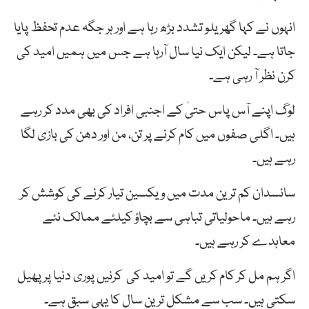
انہوں نے کہا گھریلو تشدد بڑھ رہا ہے اور ہر جگہ عدم تحفظ پایا
جاتا ہے۔ لیکن ایک نیا سال آرہا ہے جس میں ہمیں امید کی
کرن نظر آ رہی ہے۔
لوگ اپنے آس پاس حتیٰ کے اجنبی افراد کی بھی مدد کر رہے
ہیں۔ اگلی صفوں میں کام کرنے پر تن، من اور دھن کی بازی لگا
رہے ہیں۔
سانسدان کم ترین مدت میں ویکسین تیار کرنے کی کوشش کر
رہے ہیں۔ ماحولیاتی تباہی سے بچاؤ کیلئے ممالک نئے
معاہدے کر رہے ہیں۔
اگر ہم مل کر کام کریں گے تو امید کی کرنیں پوری دنیا پر پھیل
سکتی ہیں۔ سب سے مشکل ترین سال کا یہی سبق ہے۔