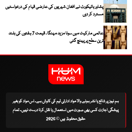
پشاور ہائیکورٹ نے افغان شہریوں کی عارضی قیام کی درخواستیں
مسترد کر دیں
عالمی مارکیٹ میں سونا مزید مہنگا ، قیمت 7 ہفتوں کی بلند
ترین سطح پر پہنچ گئی
ہم نیوز پر شائع یا نشر ہونے والا مواد ادارتی ٹیم کی کاوش ہے۔ اس مواد کو بغیر
پیشگی اجازت کسی بھی صورت میں استعمال یا نقل کرنا درست نہیں۔ تمام
حقوق محفوظ ہیں © 2026