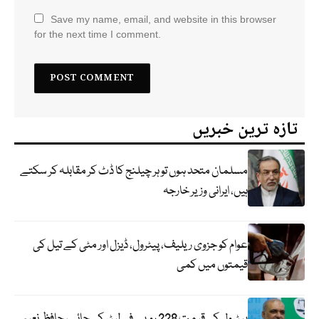
Save my name, email, and website in this browser
for the next time I comment.
تازہ ترین خبریں
مسلمان متحد ہوں تو ہر چیلنج کا ڈٹ کر مقابلہ کر سکتے
ہیں، ایرانی وزیر خارجہ
عوام کو جزوی ریلیف، پیٹرول، ڈیزل اور مٹی کے تیل کی
قیمتوں میں کمی
پیٹرول کی قیمت 228 روپے فی لیٹر کی جائے، حافظ نعیم