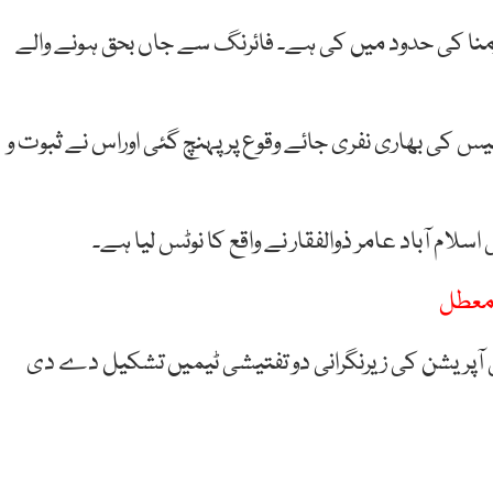
 رمنا کی حدود میں کی ہے۔ فائرنگ سے جاں بحق ہونے والے
 کی بھاری نفری جائے وقوع پر پہنچ گئی اوراس نے ثبوت و
اسلام آباد عامر ذوالفقار نے واقع کا نوٹس لیا ہے۔
 معطل
جی آپریشن کی زیرنگرانی دو تفتیشی ٹیمیں تشکیل دے دی