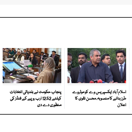
اسلام آباد ایکسپریس وے کو موٹروے
پنجاب حکومت نے بلدیاتی انتخابات
طرز بنانے کا منصوبہ، محسن نقوی کا
کیلئے 12.52 ارب روپے کے فنڈز کی
اعلان
منظوری دے دی