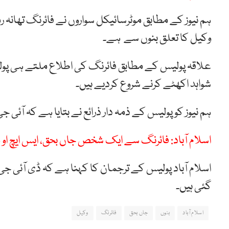
ہم نیوز کے مطابق موٹرسائیکل سواروں نے فائرنگ تھانہ
وکیل کا تعلق بنوں سے ہے۔
علاقہ پولیس کے مطابق فائرنگ کی اطلاع ملتے ہی پولیس
شواہد اکھٹے کرنے شروع کردیے ہیں۔
ہم نیوز کو پولیس کے ذمہ دار ذرائع نے بتایا ہے کہ آئی جی 
اسلام آباد: فائرنگ سے ایک شخص جاں بحق، ایس ایچ او
اسلام آباد پولیس کے ترجمان کا کہنا ہے کہ ڈی آئی 
گئی ہیں۔
اسلام آباد
بنوں
جاں بحق
فائرنگ
وکیل