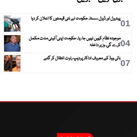
پیٹرول اور ڈیزل سستا، حکومت نے نئی قیمتوں کا اعلان کر دیا
01
موجودہ نظام کہیں نہیں جا رہا، حکومت اپنی آئینی مدت مکمل
04
کرے گی، وزیر داخلہ
بالی ووڈ کے معروف اداکار پردیپ راوت انتقال کر گئے
07