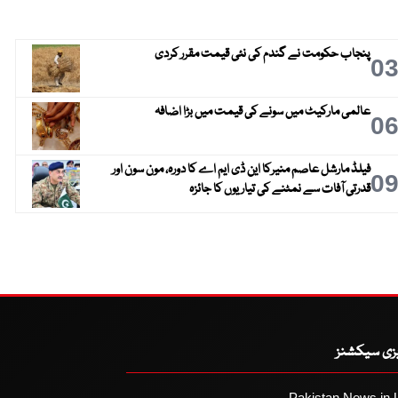
پنجاب حکومت نے گندم کی نئی قیمت مقرر کردی
0
عالمی مارکیٹ میں سونے کی قیمت میں بڑا اضافہ
0
فیلڈ مارشل عاصم منیرکا این ڈی ایم اے کا دورہ، مون سون اور
0
قدرتی آفات سے نمٹنے کی تیاریوں کا جائزہ
یزی سیکشنز
Pakistan News in 