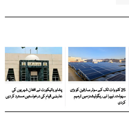
25 کلو واٹ تک کے سولر صارفین کو بڑی
پشاور ہائیکورٹ نے افغان شہریوں کی
سہولت، نیپرا نے ریگولیشنز میں ترمیم
عارضی قیام کی درخواستیں مسترد کر دیں
کردی