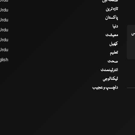
صفحۂ اول
تازہ ترین
Urdu
پاکستان
Urdu
دنیا
Urdu
اس
معیشت
Urdu
کھیل
Urdu
تعلیم
lish
صحت
انٹرٹینمنٹ
ٹیکنالوجی
دلچسپ و عجیب