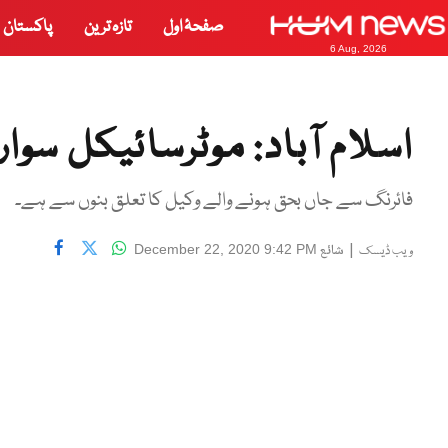
صفحۂ اول
تازہ ترین
پاکستان
6 Aug, 2026
اسلام آباد: موٹرسائیکل سو
فائرنگ سے جاں بحق ہونے والے وکیل کا تعلق بنوں سے ہے۔
|
شائع
December 22, 2020 9:42 PM
ویب ڈیسک