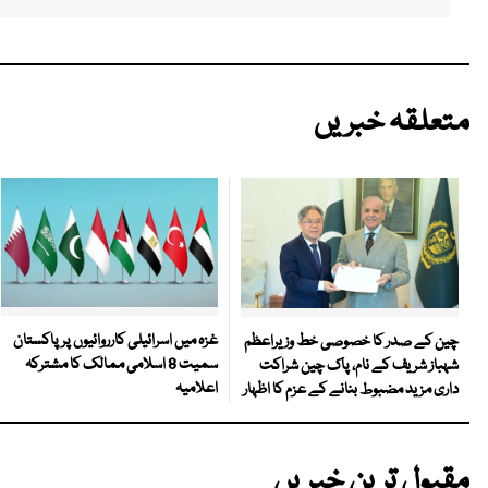
متعلقہ خبریں
غزہ میں اسرائیلی کارروائیوں پر پاکستان
چین کے صدر کا خصوصی خط وزیراعظم
سمیت 8 اسلامی ممالک کا مشترکہ
شہباز شریف کے نام، پاک چین شراکت
اعلامیہ
داری مزید مضبوط بنانے کے عزم کا اظہار
مقبول ترین خبریں