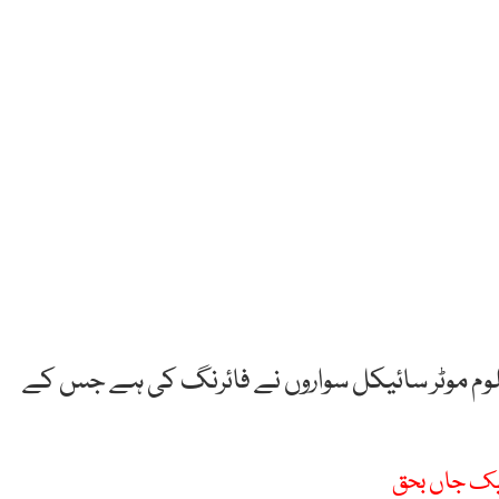
امعلوم موٹر سائیکل سواروں نے فائرنگ کی ہے جس کے
ایک جاں بحق