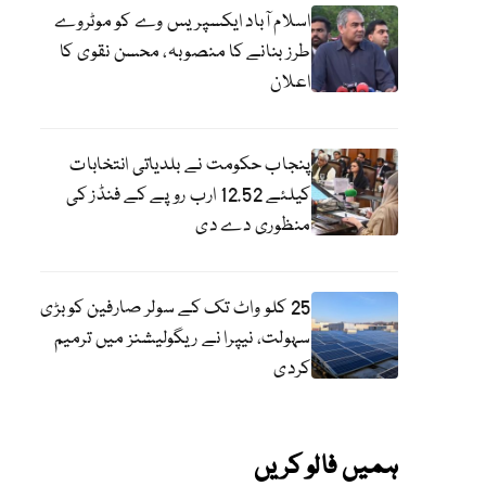
اسلام آباد ایکسپریس وے کو موٹروے
طرز بنانے کا منصوبہ، محسن نقوی کا
اعلان
پنجاب حکومت نے بلدیاتی انتخابات
کیلئے 12.52 ارب روپے کے فنڈز کی
منظوری دے دی
25 کلو واٹ تک کے سولر صارفین کو بڑی
سہولت، نیپرا نے ریگولیشنز میں ترمیم
کردی
ہمیں فالو کریں