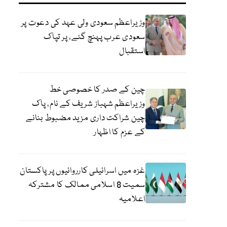
وزیراعظم سعودی ولی عہد کی دعوت پر
سعودی عرب پہنچ گئے، پر تپاک
استقبال
چین کے صدر کا خصوصی خط
وزیراعظم شہباز شریف کے نام، پاک
چین شراکت داری مزید مضبوط بنانے
کے عزم کا اظہار
غزہ میں اسرائیلی کارروائیوں پر پاکستان
سمیت 8 اسلامی ممالک کا مشترکہ
اعلامیہ