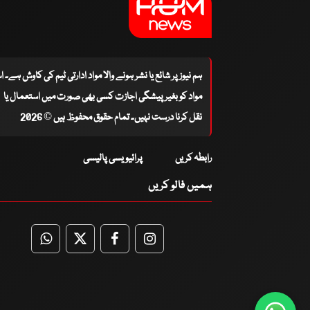
ہم نیوز پر شائع یا نشر ہونے والا مواد ادارتی ٹیم کی کاوش ہے۔ 
مواد کو بغیر پیشگی اجازت کسی بھی صورت میں استعمال یا
نقل کرنا درست نہیں۔ تمام حقوق محفوظ ہیں © 2026
رابطہ کریں
پرائیویسی پالیسی
ہمیں فالو کریں
WhatsApp
Twitter
Facebook
Facebook