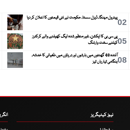
پیٹرول مہنگا، ڈیزل سستا، حکومت نے نئی قیمتوں کا اعلان کر دیا
3
02
پی سی بی کا ایکشن، غیر منظور شدہ لیگ کھیلنے والے کرکٹرز
6
05
کیلئے سخت وارننگ
آئندہ 48 گھنٹوں میں بارشوں اور دریاؤں میں طغیانی کا خدشہ،
9
08
ہنگامی تیاریاں تیز
نیوز کیٹیگریز
انگر
Urdu