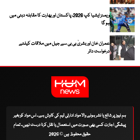
ویمنز ایشیا کپ 2026، پاکستان اور بھارت کا مقابلہ دبئی میں
ہو گا
عمران خان اور بشریٰ بی بی سے جیل میں ملاقات کیلئے
درخواست دائر
ہم نیوز پر شائع یا نشر ہونے والا مواد ادارتی ٹیم کی کاوش ہے۔ اس مواد کو بغیر
پیشگی اجازت کسی بھی صورت میں استعمال یا نقل کرنا درست نہیں۔ تمام
حقوق محفوظ ہیں © 2026