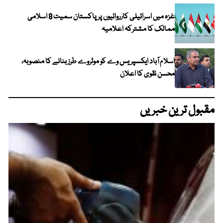
غزہ میں اسرائیلی کارروائیوں پر پاکستان سمیت 8 اسلامی
ممالک کا مشترکہ اعلامیہ
اسلام آباد ایکسپریس وے کو موٹروے طرز بنانے کا منصوبہ،
محسن نقوی کا اعلان
مقبول ترین خبریں