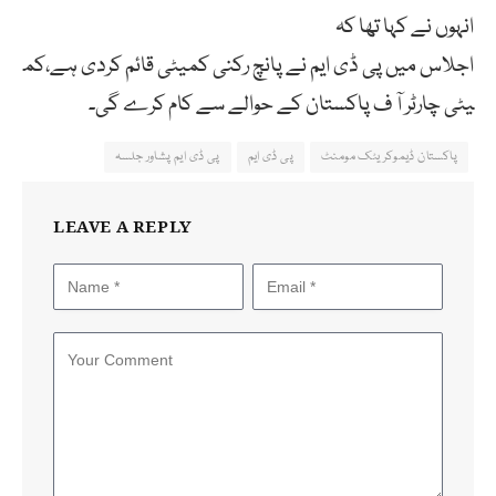
انہوں نے کہا تھا کہ
اجلاس
میں
پی
ڈی
ایم
نے
پانچ
رکنی
کمیٹی
قائم
کردی
ہے،
کم
یٹی
چارٹر
آ
ف
پاکستان
کے
حوالے
سے
کام
کرے
گی۔
پاکستان ڈیموکریٹک مومنٹ
پی ڈی ایم
پی ڈی ایم پشاور جلسہ
LEAVE A REPLY