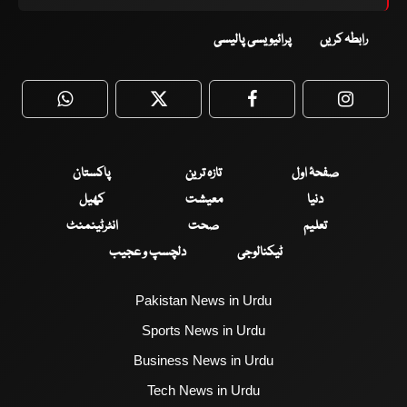
رابطہ کریں
پرائیویسی پالیسی
WhatsApp
Twitter
Facebook
Faceboo
صفحۂ اول
تازہ ترین
پاکستان
دنیا
معیشت
کھیل
تعلیم
صحت
انٹرٹینمنٹ
ٹیکنالوجی
دلچسپ و عجیب
Pakistan News in Urdu
Sports News in Urdu
Business News in Urdu
Tech News in Urdu