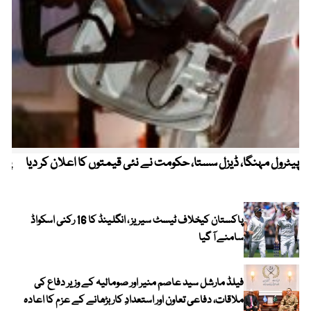
پیٹرول مہنگا، ڈیزل سستا، حکومت نے نئی قیمتوں کا اعلان کر دیا
پنج
پاکستان کیخلاف ٹیسٹ سیریز ، انگلینڈ کا 16 رکنی اسکواڈ
سامنے آ گیا
فیلڈ مارشل سید عاصم منیر اور صومالیہ کے وزیر دفاع کی
ملاقات، دفاعی تعاون اور استعدادِ کار بڑھانے کے عزم کا اعادہ