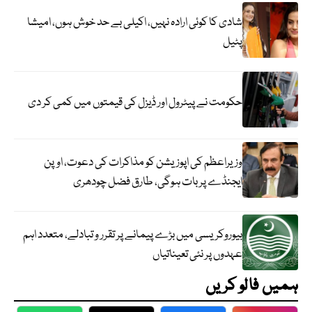
شادی کا کوئی ارادہ نہیں، اکیلی بے حد خوش ہوں، امیشا
پٹیل
حکومت نے پیٹرول اور ڈیزل کی قیمتوں میں کمی کر دی
وزیراعظم کی اپوزیشن کو مذاکرات کی دعوت، اوپن
ایجنڈے پر بات ہوگی، طارق فضل چودھری
بیوروکریسی میں بڑے پیمانے پر تقرر و تبادلے، متعدد اہم
عہدوں پر نئی تعیناتیاں
ہمیں فالو کریں