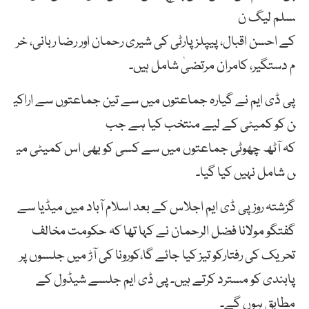
سلم
لیگ
ن
کے
احسن
اقبال،
پیپلز
پارٹی
کی
شیری
رحمان
اور
رضا
ربانی،
خر
م
دستگیر،
کامران
مرتضیٰ
شامل
ہیں۔
پی
ڈی
ایم
نے
گیارہ
جماعتوں
میں
سے
تین
جماعتوں
سے
اراکی
ن
کو
کمیٹی
کے
لیے
منتخب
کیا
ہے
جب
کہ
آٹھ
چھوٹی
جماعتوں
میں
سے
کسی
کو
بھی
اس
کمیٹی
می
ں
شامل
نہیں
کیا
گیا۔
گزشتہ روز پی ڈی ایم اجلاس کے بعد اسلام آباد میں میڈیا سے
گفتگو مولانا فضل الرحمان نے کہا تھا کہ حکومت مخالف
تحریک کی رفتارکو تیز کیا جائے گا،کورونا کی آڑ میں جلسوں پر
پابندی کو مسترد کرتے ہیں۔ پی ڈی ایم جلسے شیڈول کے
مطابق ہوں گے۔