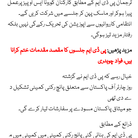
ترجمان پی ڈی ایم کے مطابق کارکنان کورونا ایس اوپیز پرعمل
پیرا ہوکر اور ماسک پہن کر جلسے میں شرکت کریں گے۔
انتقامی کارروائیوں سے اپوزیشن کی تحریک رکےگی نہیں بلکہ
رفتار مزید تیز ہوگی۔
مزید پڑھیں:
پی ڈی ایم جلسوں کا مقصد مقدمات ختم کرانا
ہیں، فواد چوہدری
خیال رہے کہ پی
ڈی
ایم نے گزشتہ
روز
چارٹر
آف
پاکستان
سے
متعلق
پانچ
رکنی
کمیٹی
تشکیل
د
ے
دی
تھی
جو
میثاق
پاکستان
مسودے
پر
سفارشات
تیار
کرے
گی۔
ذرائع کے مطابق
پی
ڈی
ایم
کی
بنائی
گئی
پانچ
رکنی
کمیٹی
میں
کمیٹی
میں
م