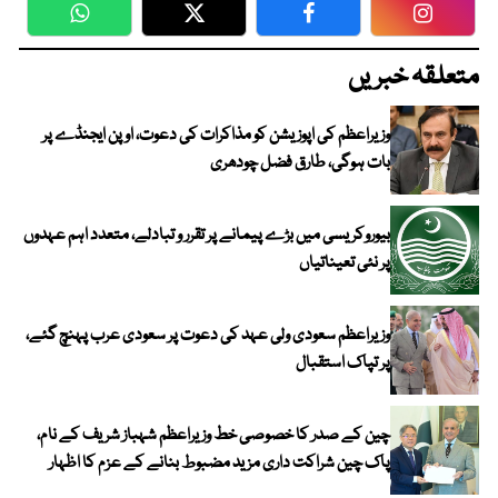
WhatsApp
Twitter
Facebook
Faceboo
متعلقہ خبریں
وزیراعظم کی اپوزیشن کو مذاکرات کی دعوت، اوپن ایجنڈے پر
بات ہوگی، طارق فضل چودھری
بیوروکریسی میں بڑے پیمانے پر تقرر و تبادلے، متعدد اہم عہدوں
پر نئی تعیناتیاں
وزیراعظم سعودی ولی عہد کی دعوت پر سعودی عرب پہنچ گئے،
پر تپاک استقبال
چین کے صدر کا خصوصی خط وزیراعظم شہباز شریف کے نام،
پاک چین شراکت داری مزید مضبوط بنانے کے عزم کا اظہار