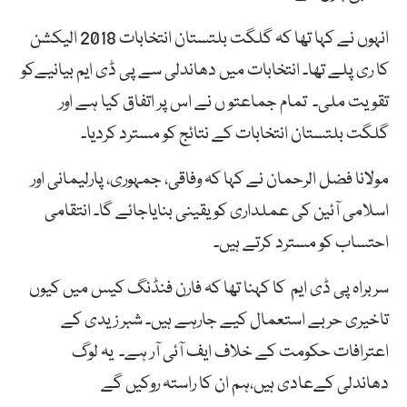
انہوں نے کہا تھا کہ گلگت بلتستان انتخابات 2018 الیکشن
کا ری پلے تھا۔ انتخابات میں دھاندلی سے پی ڈی ایم بیانیےکو
تقویت ملی۔ تمام جماعتو ں نے اس پر اتفاق کیا ہے اور
گلگت بلتستان انتخابات کے نتائج کو مسترد کردیا۔
مولانا فضل الرحمان نے کہا کہ وفاقی، جمہوری، پارلیمانی اور
اسلامی آئین کی عملداری کو یقینی بنایاجائے گا۔ انتقامی
احتساب کو مسترد کرتے ہیں۔
سربراہ پی ڈی ایم کا کہنا تھا کہ فارن فنڈنگ کیس میں کیوں
تاخیری حربے استعمال کیے جارہے ہیں۔ شبر زیدی کے
اعترافات حکومت کے خلاف ایف آئی آر ہے۔ یہ لوگ
دھاندلی کےعادی ہیں،ہم ان کا راستہ روکیں گے