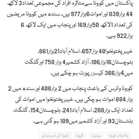
پاکستان میں کورونا سےمتاثرہ افراد کی مجموعی تعداد3 لاکھ
44 ہزار839 اور اموات6ہزار977 ہیں۔ سندھ میں کورونا مریضوں
کی تعداد 1لاکھ 50ہزار169 اور پنجاب میں ایک لاکھ 6
ہزار922 ہے۔
خیبرپختونخوا40 ہزار657، اسلام آباد21ہزار861،
بلوچستان16ہزار106، آزاد کشمیر4 ہزار 758 اورگلگت
میں4ہزار366 کیسز رپورٹ ہو چکے ہیں۔
کورونا وائرس کے باعث پنجاب میں 2 ہزار408 اور سندھ میں 2
ہزار 684 اموات ہو چکی ہیں۔ خیبر پختونخوا میں اموات کی
تعداد ایک ہزار288، اسلام آباد241، بلوچستان154، ‏گلگت
بلتستان93 اور آزاد کشمیر میں109 ہو گئی ہے۔
پاکستان کورونا
سینیٹ
کورونا
کورونا کی دوسری لہر