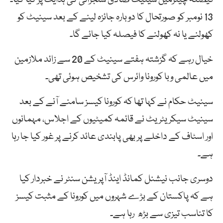
13 نومبر کو صورتحال کا دوبارہ جائزہ لینے کے بعد سینیٹ کو
کھولنے یا نہ کھولنے کا فیصلہ کیا جائے گا۔
خیال رہے کہ گزشتہ ہفتے سینیٹ کے 20 سے زائد ملازمین
میں عالمی وبا کورونا وائرس کی تشخیص ہوئی تھی۔
سینیٹ حکام نے کہا تھا کہ کورونا کیسز سامنے آنے کے بعد
سینیٹ سیکریٹریٹ نے قائمہ کمیٹیوں کے اجلاس، مہمانوں
اور اسٹاف کے داخلے پر بھی پابندی عائد کرنے پر غور کیا جا رہا
ہے۔
دوسری جانب نیشنل کمانڈ اینڈ آپریشن سنٹر نے خبردار کیا
ہے کہ پاکستان کے بڑے شہروں میں کورونا کے مثبت کیسز
کا تناسب تیزی سے بڑھ رہا ہے۔