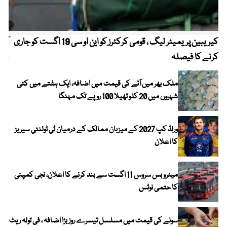
کیریبین پریمیئر لیگ ، قومی کرکٹرز کو این او سی 19 اگست کو جاری
آز
کرنے کا فیصلہ
چھی
ملک بھر میں آٹے کی قیمت میں اضافہ، ایک ہفتے میں کئی
شہروں میں 20 کلو تھیلا 100 روپے تک مہنگا
ورلڈ کپ 2027 کے میزبان ممالک کے درمیان ٹی ٹوئنٹی سیریز
کا اعلان
میٹرو بس سروس 11 اگست سے بند کرنے کا اعلان، نجی کمپنی
کا حتمی نوٹس
سونے کی قیمت میں مسلسل تیسرے روز بڑا اضافہ ، فی تولہ ریٹ