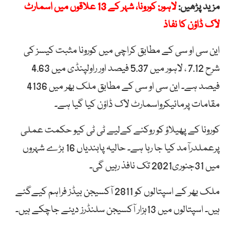
مزید پڑھیں:
لاہور: کورونا، شہر کے 13 علاقوں میں اسمارٹ
لاک ڈاؤن کا نفاذ
این سی او سی کے مطابق کراچی میں کورونا مثبت کیسز کی
شرح 7.12 ، لاہور میں 5.37 فیصد اور راولپنڈی میں 4.63
فیصد ہے۔ این سی او سی کے مطابق ملک بھر میں 4136
مقامات پرمائیکرواسمارٹ لاک ڈاؤن کیا گیا ہے۔
کورونا کے پھیلاؤ کو روکنے کےلیے ٹی ٹی کیو حکمت عملی
پرعملدرآمد کیا جا رہا ہے۔ حالیہ پابندیاں 16 بڑے شہروں
میں 31جنوری2021 تک نافذ رہیں گی۔
ملک بھر کے اسپتالوں کو 2811 آکسیجن بیڈز فراہم کیےگئے
ہیں۔ اسپتالوں میں 13ہزار آکسیجن سلنڈرز دیئے جاچکے ہیں۔