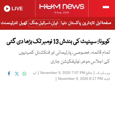
LIVE
9 Aug, 2026
صفحۂ اول
تازہ ترین
پاکستان
دنیا
ایران-اسرائیل جنگ
کھیل
انٹرٹینمنٹ
کورونا: سینیٹ کی بندش 13 نومبر تک بڑھا دی گئی
تمام قائمہ، خصوصی، پارلیمانی اور فنکشنل کمیٹیوں
کے اجلاس موخر، نوٹیفکیشن جاری
|
شائع
|
اپ
November 9, 2020 7:07 PM
ویب ڈیسک
ڈیٹ
|
November 9, 2020 8:17 PM