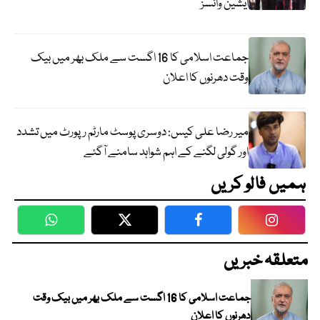
ایشین وائسز
جماعت اسلامی کا 16 اگست سے ملک بھر میں بیک
وقت دھرنوں کا اعلان
میر رضا علی کیس: دوسری پوسٹ مارٹم رپورٹ میں تشدد
اور گولی لگنے کے اہم شواہد سامنے آگئے
ہمیں فالو کریں
WhatsApp
Twitter
Facebook
Faceboo
متعلقہ خبریں
جماعت اسلامی کا 16 اگست سے ملک بھر میں بیک وقت
دھرنوں کا اعلان