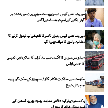
میر رضا علی کیس: دوسری پوسٹ مارٹم رپورٹ میں تشدد اور
گولی لگنے کے اہم شواہد سامنے آگئے
میر رضا علی کیس، جبران ناصر کا تفتیشی ٹیم تبدیل کرنے کا
مطالبہ، والدین کا موقف بھی آ گیا
میٹرو بس سروس 11 اگست سے بند کرنے کا اعلان، نجی کمپنی
کا حتمی نوٹس
حکومت سے مذاکرات ناکام، گڈز ٹرانسپورٹرز کی ملک گیر پہیہ
جام ہڑتال شروع
پاک سعودی ترکیہ دفاعی معاہدہ، بھارت بھی پاکستان کے
اسٹریٹجک فوائد کا معترف