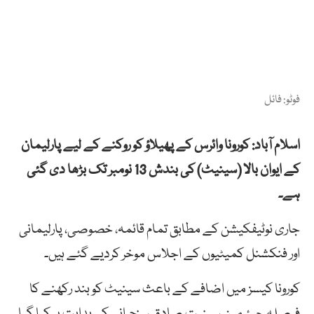
فوٹو: فائل
اسلام آباد: کورونا وائرس کے پھیلاؤ کو روکنے کے لیے پارلیمان
کے ایوان بالا (سینیٹ) کی بندش 13 نومبر تک بڑھا دی گئی
ہے۔
جاری نوٹیفکیشن کے مطابق تمام قائمہ، خصوصی، پارلیمانی
اور فنکشنل کمیٹیوں کے اجلاس موخر کردیے گئے ہیں۔
کورونا کیسز میں اضافے کے باعث سینیٹ کو بند رکھنے کا
فیصلہ چیئرمین سینیت صادق سنجرانی کی ہدایت پر کیا گیا۔