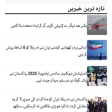
تازہ ترین خبریں
یکے بعد دیگرے 2 ہیلی کاپٹر گر کر تباہ؛ متعدد ہلاکتیں
آبنائے ہرمز کھولنے کیلئے ایران نے امریکا کو 6 شرائط پیش
کر دیں
انٹرنیشنل نیوکلیئر سائنس اولمپیاڈ 2026، پاکستان نے
ایک گولڈ اور دو سلور میڈلز جیت لیے
پاکستان نے امریکا، ایران کو مذاکرات کی میز پر لا کر وہ
سفارتی کردار اداکیا جو بڑی طاقتیں نہ کرسکیں، ساؤتھ