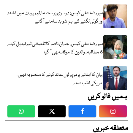
میر رضا علی کیس: دوسری پوسٹ مارٹم رپورٹ میں تشدد
اور گولی لگنے کے اہم شواہد سامنے آگئے
میر رضا علی کیس، جبران ناصر کا تفتیشی ٹیم تبدیل کرنے
کا مطالبہ، والدین کا موقف بھی آ گیا
ایران کا آبنائے ہرمز پر ٹول عائد کرنے کا منصوبہ نہیں،
امریکی نائب صدر
ہمیں فالو کریں
WhatsApp
Twitter
Facebook
Faceboo
متعلقہ خبریں