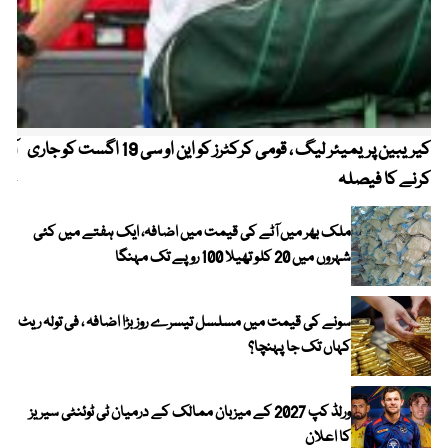
کیریبین پریمیئر لیگ ، قومی کرکٹرز کو این او سی 19 اگست کو جاری
آز
کرنے کا فیصلہ
چھی
ملک بھر میں آٹے کی قیمت میں اضافہ، ایک ہفتے میں کئی
شہروں میں 20 کلو تھیلا 100 روپے تک مہنگا
سونے کی قیمت میں مسلسل تیسرے روز بڑا اضافہ ، فی تولہ ریٹ
کہاں تک جا پہنچا؟
ورلڈ کپ 2027 کے میزبان ممالک کے درمیان ٹی ٹوئنٹی سیریز
کا اعلان