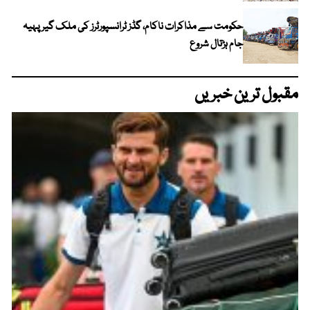
حکومت سے مذاکرات ناکام، گڈز ٹرانسپورٹرز کی ملک گیر پہیہ
جام ہڑتال شروع
مقبول ترین خبریں