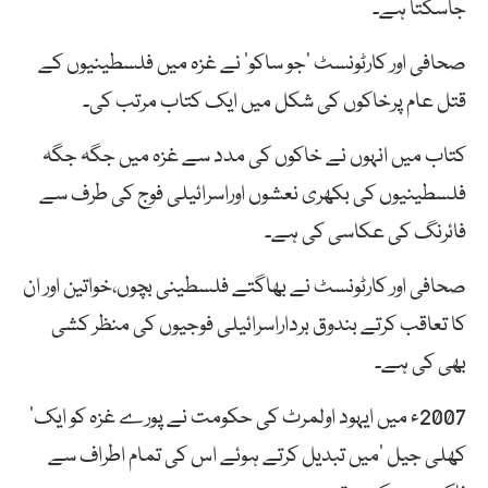
جاسکتا ہے۔
صحافی اور کارٹونسٹ ’جو ساکو‘ نے غزہ میں فلسطینیوں کے
قتل عام پرخاکوں کی شکل میں ایک کتاب مرتب کی۔
کتاب میں انہوں نے خاکوں کی مدد سے غزہ میں جگہ جگہ
فلسطینیوں کی بکھری نعشوں اوراسرائیلی فوج کی طرف سے
فائرنگ کی عکاسی کی ہے۔
صحافی اور کارٹونسٹ نے بھاگتے فلسطینی بچوں،خواتین اور ان
کا تعاقب کرتے بندوق برداراسرائیلی فوجیوں کی منظر کشی
بھی کی ہے۔
2007ء میں ایہود اولمرٹ کی حکومت نے پورے غزہ کو ایک’
کھلی جیل ‘میں تبدیل کرتے ہوئے اس کی تمام اطراف سے