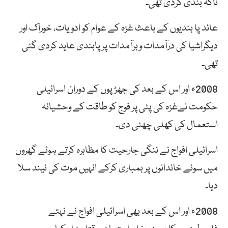
ناکہ بندی کردی تھی۔
عائد پا بندیوں کے باعث غزہ کے عوام کو ادویات، خوراک اور
دیگراشیا کی درآمدات وبرآمدات پر پابندی عاید کردی گئی
تھی۔
2008ء اور اس کے بعد کی جھڑپوں کے دوران اسرائیلی
حکومت نےغزہ کی پٹی پر فوج کو طاقت کے وحشیانہ
استعمال کی کھلی چھٹی دی۔
اسرائیلی افواج نے ننگی جارحیت کا مظاہرہ کرتے ہوئے گھروں
میں سوئے خاندانوں پر بمباری کرکے انہیں موت کی نیند سلا
دیا۔
2008ء اور اس کے بعد بھی اسرائیلی افواج نے نہتے