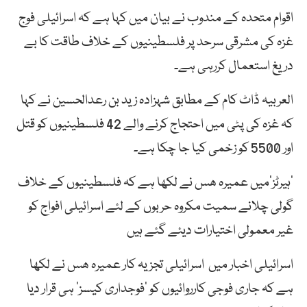
اقوام متحدہ کے مندوب نے بیان میں کہا ہے کہ اسرائیلی فوج
غزہ کی مشرقی سرحد پر فلسطینیوں کے خلاف طاقت کا بے
دریغ استعمال کررہی ہے۔
العربیہ ڈاٹ کام کے مطابق شہزادہ زید بن رعدالحسین نے کہا
کہ غزہ کی پٹی میں احتجاج کرنے والے 42 فلسطینیوں کو قتل
اور 5500 کو زخمی کیا جا چکا ہے۔
’ہیرٹز‘میں عمیرہ ھس نے لکھا ہے کہ فلسطینیوں کے خلاف
گولی چلانے سمیت مکروہ حربوں کے لئے اسرائیلی افواج کو
غیر معمولی اختیارات دیئے گئے ہیں
اسرائیلی اخبار میں اسرائیلی تجزیہ کار عمیرہ ھس نے لکھا
ہے کہ جاری فوجی کارروائیوں کو ’فوجداری کیسز‘ ہی قرار دیا