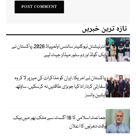
تازہ ترین خبریں
انٹرنیشنل نیوکلیئر سائنس اولمپیاڈ 2026، پاکستان نے
ایک گولڈ اور دو سلور میڈلز جیت لیے
پاکستان نے امریکا، ایران کو مذاکرات کی میز پر لا کر وہ
سفارتی کردار اداکیا جو بڑی طاقتیں نہ کرسکیں، ساؤتھ
ایشین وائسز
جماعت اسلامی کا 16 اگست سے ملک بھر میں بیک
وقت دھرنوں کا اعلان