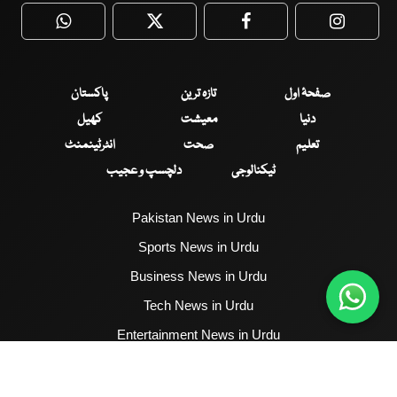
WhatsApp
Twitter
Facebook
Faceboo
صفحۂ اول
تازہ ترین
پاکستان
دنیا
معیشت
کھیل
تعلیم
صحت
انٹرٹینمنٹ
ٹیکنالوجی
دلچسپ و عجیب
Pakistan News in Urdu
Sports News in Urdu
Business News in Urdu
Tech News in Urdu
Entertainment News in Urdu
Health News in Urdu
Hum News English