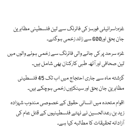
غزہ:اسرائیلی فورسز کی فائرنگ سے تین فلسطینی مظاہرین
جان بحق اور600 سے زائد زخمی ہوگئے۔
غزہ سرحد پر کی جانے والی فائرنگ سے زخمی ہونے والوں میں
تین صحافی اور آٹھ طبی کارکنان بھی شامل ہیں۔
گزشتہ ماہ سے جاری احتجاج میں اب تک 45 فلسطینی
مظاہرین جان بحق اور سینکڑوں زخمی ہوچکے ہیں۔
اقوام متحدہ میں انسانی حقوق کے خصوصی مندوب شہزادہ
زید بن رعدالحسین نے نہتے فلسطینیوں کے قتل عام کی
آزادانہ تحقیقات کا مطالبہ کیا ہے۔