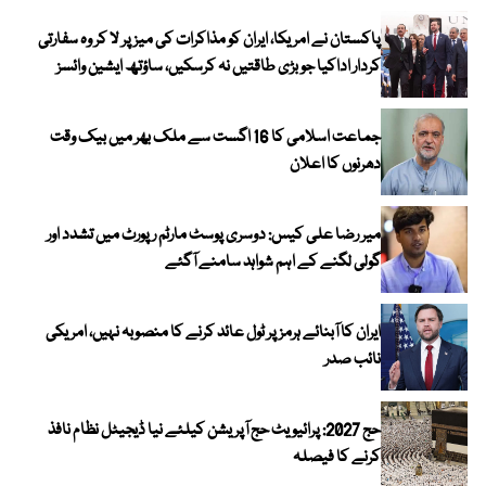
پاکستان نے امریکا، ایران کو مذاکرات کی میز پر لا کر وہ سفارتی
کردار اداکیا جو بڑی طاقتیں نہ کرسکیں، ساؤتھ ایشین وائسز
جماعت اسلامی کا 16 اگست سے ملک بھر میں بیک وقت
دھرنوں کا اعلان
میر رضا علی کیس: دوسری پوسٹ مارٹم رپورٹ میں تشدد اور
گولی لگنے کے اہم شواہد سامنے آگئے
ایران کا آبنائے ہرمز پر ٹول عائد کرنے کا منصوبہ نہیں، امریکی
نائب صدر
حج 2027: پرائیویٹ حج آپریشن کیلئے نیا ڈیجیٹل نظام نافذ
کرنے کا فیصلہ