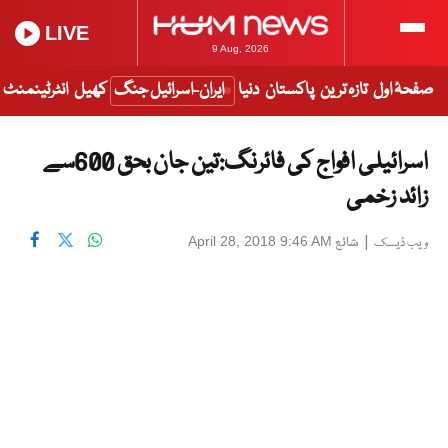
LIVE
9 Aug, 2026
صفحۂ اول
تازہ ترین
پاکستان
دنیا
ایران-اسرائیل جنگ
کھیل
انٹرٹینمنٹ
اسرائیلی افواج کی فائرنگ:تین جان بحق 600سے
زائد زخمی
|
شائع
April 28, 2018 9:46 AM
ویب ڈیسک