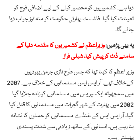
دیا ہے۔ کشمیریوں کو محصور کرنے کے لیے اضافی فوج کو
تعینات کیا گیا۔ فاشسٹ بھارتی حکومت کو منہ توڑ جواب دیا
جائے گا۔
یہ بھی پڑھیں:
وزیراعظم نے کشمیریوں کا مقدمہ دنیا کے
سامنے ڈٹ کر پیش کیا، شبلی فراز
وزیر اعظم کا کہنا تھا کہ جس طرح نازی جرمن یہودیوں
کےخلاف تھے، آر ایس ایس مسلمانوں کے خلاف ہے۔ 2007
میں سمجھوتہ ایکسپریس میں مسلمانوں کو زندہ جلایا گیا۔
2002 میں بھارت کے شہر گجرات میں مسلمانوں کا قتل کیا
گیا۔ آر ایس ایس کے غنڈے مسلمانوں کو حملوں کا نشانہ
بنا رہے ہیں۔ انسانوں کے ساتھ زیادتی سے شدت پسندی
پھیلتی ہے۔