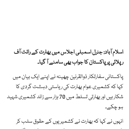
اسلام آباد: جنرل اسمبلی اجلاس میں بھارت کے رائٹ آف
رپلائی پر پاکستان کا جواب بھی سامنے آ گیا۔
پاکستانی سفارتکار ذوالقرنین چھینہ نے اپنے ایک بیان میں
کہا کہ کشمیری عوام بھارت کی ریاستی دہشت گردی کا
شکار ہیں اور بھارتی تسلط میں 70 ہزار سے زائد کشمیری شہید
ہو چکے۔
انہوں نے کہا کہ بھارت نے کشمیریوں کے حقوق سلب کر