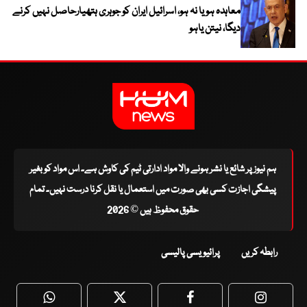
معاہدہ ہو یا نہ ہو، اسرائیل ایران کو جوہری ہتھیارحاصل نہیں کرنے
دیگا، نیتن یاہو
ہم نیوز پر شائع یا نشر ہونے والا مواد ادارتی ٹیم کی کاوش ہے۔ اس مواد کو بغیر
پیشگی اجازت کسی بھی صورت میں استعمال یا نقل کرنا درست نہیں۔ تمام
حقوق محفوظ ہیں © 2026
رابطہ کریں
پرائیویسی پالیسی