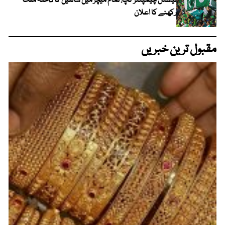
نیشنل چیمپئنز کپ: تمام میچز میں شائقین کا داخلہ مفت
رکھنے کا اعلان
مقبول ترین خبریں