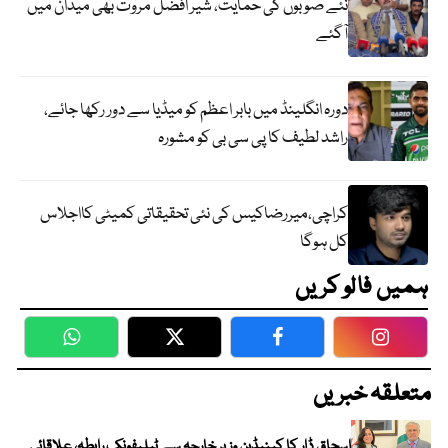
نئے صوبوں کی حمایت، شیر افضل مروت بھی میدان میں
آگئے
دورہ انگلینڈ میں بابر اعظم کو میڈیا سے دور رکھا جائے،
راشد لطیف کا پی سی بی کو مشورہ
کراچی،میررضاکیس کی نئی تحقیقاتی کمیٹی کااجلاس
کل ہوگا
ہمیں فالو کریں
WhatsApp
Twitter
Facebook
Faceboo
متعلقہ خبریں
اسحاق ڈار کا کینیڈین وزیر خارجہ سے ٹیلیفونک رابطہ، علاقائی