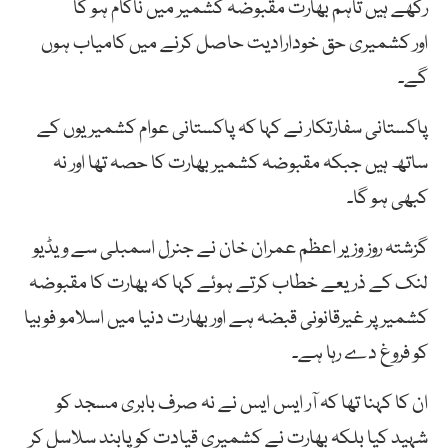
رکھے ہیں تاہم بھارت مقبوضہ کشمیر میں ناکام ہو گا
اور کشمیری حق خودارادیت حاصل کرنے میں کامیاب ہوں
گے۔
پاکستانی سفارتکار نے کہا کہ پاکستانی عوام کشمیریوں کے
ساتھ ہیں جبکہ مقبوضہ کشمیر بھارت کا حصہ تھا اور نہ
کبھی ہو گا۔
گزشتہ روز وزیر اعظم عمران خان نے جنرل اسمبلی سے ویڈیو
لنک کے ذریعے خطاب کرتے ہوئے کہا کہ بھارت کا مقبوضہ
کشمیر پر غیرقانونی قبضہ ہے اور بھارت دنیا میں اسلامو فوبیا
کو فروغ دے رہا ہے۔
ان کا کہنا تھا کہ آر ایس ایس نے نہ صرف بابری مسجد کو
شہید کیا بلکہ بھارت نے کشمیری قیادت کو پابند سلاسل کر