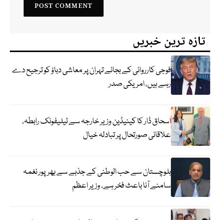
تازہ ترین خبریں
فوجی کارروائی کے بجائے تہران پر معاشی دباؤ کو ترجیح دے
رہے ہیں، امریکی صدر
اسحاق ڈار کا کینیڈین وزیر خارجہ سے ٹیلیفونک رابطہ،
علاقائی صورتحال پر تبادلہ خیال
بلوچستان سے حب الوطنی کے جذبے سے بھرپور نغمہ
سامنے آنا باعث فخر ہے، وزیر اعظم