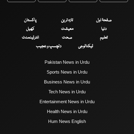
WhatsApp
Twitter
Facebook
Faceboo
صفحۂ اول
تازہ ترین
پاکستان
دنیا
معیشت
کھیل
تعلیم
صحت
انٹرٹینمنٹ
ٹیکنالوجی
دلچسپ و عجیب
Pakistan News in Urdu
Sports News in Urdu
Business News in Urdu
Tech News in Urdu
Entertainment News in Urdu
Health News in Urdu
Hum News English