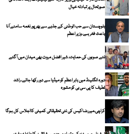
صورتحال پر تبادلہ خیال
بلوچستان سے حب الوطنی کے جذبے سے بھرپور نغمہ سامنے آنا
باعث فخر ہے، وزیر اعظم
نئے صوبوں کی حمایت، شیر افضل مروت بھی میدان میں آگئے
دورہ انگلینڈ میں بابر اعظم کو میڈیا سے دور رکھا جائے، راشد
لطیف کا پی سی بی کو مشورہ
کراچی،میررضاکیس کی نئی تحقیقاتی کمیٹی کااجلاس کل ہوگا