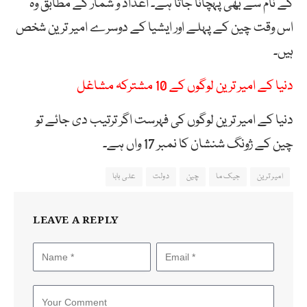
کے نام سے بھی پہچانا جاتا ہے۔ اعداد و شمار کے مطابق وہ
اس وقت چین کے پہلے اور ایشیا کے دوسرے امیر ترین شخص
ہیں۔
دنیا کے امیر ترین لوگوں کے 10 مشترکہ مشاغل
دنیا کے امیر ترین لوگوں کی فہرست اگر ترتیب دی جائے تو
چین کے ژونگ شنشان کا نمبر 17 واں ہے۔
امیر ترین
جیک ما
چین
دولت
علی بابا
LEAVE A REPLY