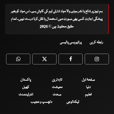
ہم نیوز پر شائع یا نشر ہونے والا مواد ادارتی ٹیم کی کاوش ہے۔ اس مواد کو بغیر
پیشگی اجازت کسی بھی صورت میں استعمال یا نقل کرنا درست نہیں۔ تمام
حقوق محفوظ ہیں © 2026
رابطہ کریں
پرائیویسی پالیسی
WhatsApp
Twitter
Facebook
Faceboo
صفحۂ اول
تازہ ترین
پاکستان
دنیا
معیشت
کھیل
تعلیم
صحت
انٹرٹینمنٹ
ٹیکنالوجی
دلچسپ و عجیب