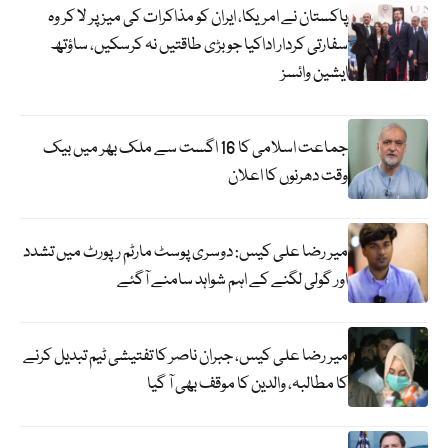
پاکستان نے امریکا، ایران کو مذاکرات کی میز پر لا کر وہ
سفارتی کردار اداکیا جو بڑی طاقتیں نہ کرسکیں، ساؤتھ
ایشین وائسز
جماعت اسلامی کا 16 اگست سے ملک بھر میں بیک
وقت دھرنوں کا اعلان
میر رضا علی کیس: دوسری پوسٹ مارٹم رپورٹ میں تشدد
اور گولی لگنے کے اہم شواہد سامنے آگئے
میر رضا علی کیس، جبران ناصر کا تفتیشی ٹیم تبدیل کرنے
کا مطالبہ، والدین کا موقف بھی آ گیا