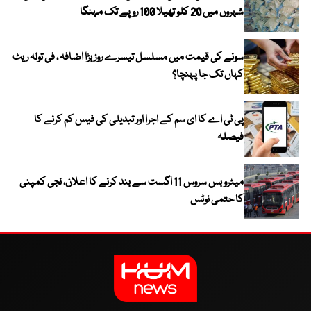
شہروں میں 20 کلو تھیلا 100 روپے تک مہنگا
سونے کی قیمت میں مسلسل تیسرے روز بڑا اضافہ ، فی تولہ ریٹ
کہاں تک جا پہنچا؟
پی ٹی اے کا ای سم کے اجرا اور تبدیلی کی فیس کم کرنے کا
فیصلہ
میٹرو بس سروس 11 اگست سے بند کرنے کا اعلان، نجی کمپنی
کا حتمی نوٹس