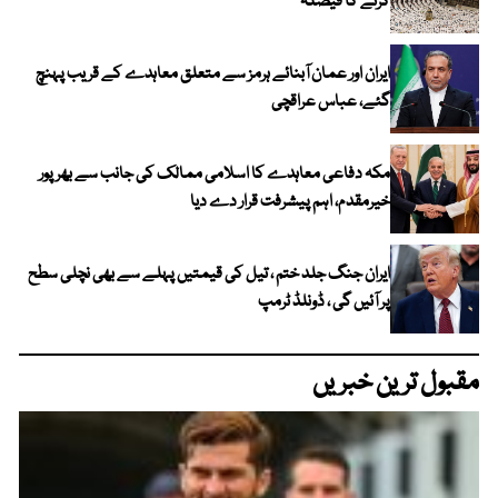
کرنے کا فیصلہ
ایران اور عمان آبنائے ہرمز سے متعلق معاہدے کے قریب پہنچ
گئے، عباس عراقچی
مکہ دفاعی معاہدے کا اسلامی ممالک کی جانب سے بھرپور
خیرمقدم، اہم پیشرفت قرار دے دیا
ایران جنگ جلد ختم ، تیل کی قیمتیں پہلے سے بھی نچلی سطح
پر آئیں گی ، ڈونلڈ ٹرمپ
مقبول ترین خبریں