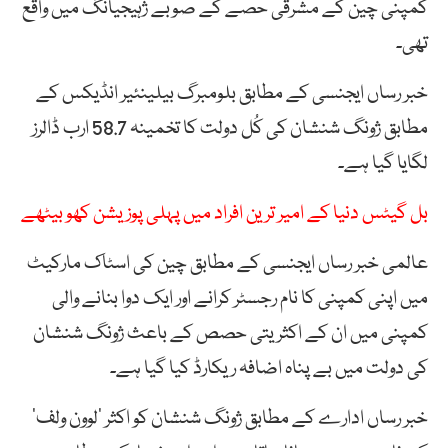
کمپنی چین کے مشرقی حصے کے صوبے ژہیجیانگ میں واقع
تھی۔
خبر رساں ایجنسی کے مطابق بلومبرگ بیلینئیر انڈیکس کے
مطابق ژونگ شنشان کی کُل دولت کا تخمینہ 58.7 ارب ڈالرز
لگایا گیا ہے۔
بل گیٹس دنیا کے امیر ترین افراد میں پہلی پوزیشن کھو بیٹھے
عالمی خبر رساں ایجنسی کے مطابق چین کی اسٹاک مارکیٹ
میں اپنی کمپنی کا نام رجسٹر کرانے اور ایک دوا بنانے والی
کمپنی میں ان کے اکثریتی حصص کے باعث ژونگ شنشان
کی دولت میں بے پناہ اضافہ ریکارڈ کیا گیا ہے۔
خبر رساں ادارے کے مطابق ژونگ شنشان کو اکثر ‘لوون ولف’