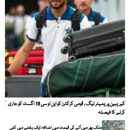
کیریبین پریمیئر لیگ ، قومی کرکٹرز کو این او سی 19 اگست کو جاری
آز
کرنے کا فیصلہ
چھی
ملک بھر میں آٹے کی قیمت میں اضافہ، ایک ہفتے میں کئی