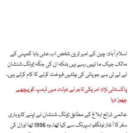
اسلام آباد: چین کے امیر ترین شخص اب علی بابا کمپنی کے
مالک جیک ما نہیں رہے ہیں بلکہ ان کی جگہ ژونگ شنشان
نے لے لی ہے جو پانی کی بوتلیں فروخت کرنے کا کام کرتے ہیں۔
پاکستانی نژاد امریکی تاجر نے دولت میں ٹرمپ کو پیچھے
چھوڑ دیا
عالمی ذرائع ابلاغ کے مطابق ژونگ شنشان نے اپنے کاروباری
سفر کا آغاز نونگفو اسپرنگ سے کیا تھا۔ وہ 1996 تھا اوران کی