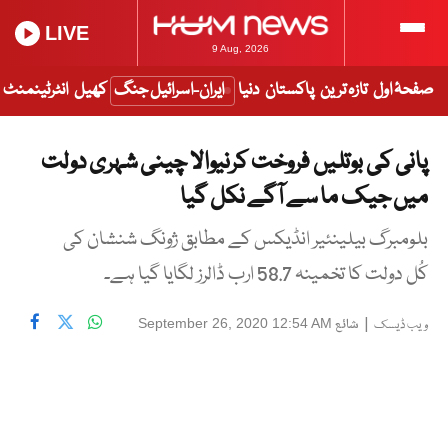
LIVE
9 Aug, 2026
صفحۂ اول
تازہ ترین
پاکستان
دنیا
ایران-اسرائیل جنگ
کھیل
انٹرٹینمنٹ
پانی کی بوتلیں فروخت کرنیوالا چینی شہری دولت
میں جیک ما سے آگے نکل گیا
بلومبرگ بیلینئیر انڈیکس کے مطابق ژونگ شنشان کی
کُل دولت کا تخمینہ 58.7 ارب ڈالرز لگایا گیا ہے۔
|
شائع
September 26, 2020 12:54 AM
ویب ڈیسک