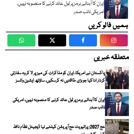
ایران کا آبنائے ہرمز پر ٹول عائد کرنے کا منصوبہ نہیں،
امریکی نائب صدر
ہمیں فالو کریں
WhatsApp
Twitter
Facebook
Faceboo
متعلقہ خبریں
پاکستان نے امریکا، ایران کو مذاکرات کی میز پر لا کر وہ سفارتی
کردار اداکیا جو بڑی طاقتیں نہ کرسکیں، ساؤتھ ایشین وائسز
ایران کا آبنائے ہرمز پر ٹول عائد کرنے کا منصوبہ نہیں، امریکی
نائب صدر
حج 2027: پرائیویٹ حج آپریشن کیلئے نیا ڈیجیٹل نظام نافذ