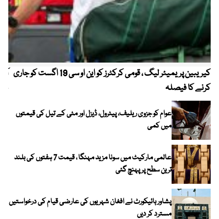
کیریبین پریمیئر لیگ ، قومی کرکٹرز کو این او سی 19 اگست کو جاری
آز
کرنے کا فیصلہ
چھی
عوام کو جزوی ریلیف، پیٹرول، ڈیزل اور مٹی کے تیل کی قیمتوں
میں کمی
عالمی مارکیٹ میں سونا مزید مہنگا ، قیمت 7 ہفتوں کی بلند
ترین سطح پر پہنچ گئی
پشاور ہائیکورٹ نے افغان شہریوں کی عارضی قیام کی درخواستیں
مسترد کر دیں