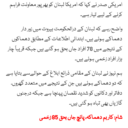
امریکی صدر نے کہا کہ امریکا لبنان کو بھرپور معاونت فراہم
کرنے کے لیے تیار ہے۔
واضح رہے کہ لبنان کے درالحکومت بیروت میں زور دار
دھماکے ہوئے ہیں۔ ابتدائی اطلاعات کے مطابق دھماکوں
کے نتیجے میں 78 افراد جاں بحق ہو گئے ہیں جبکہ قریباً چار
ہزار افراد زخمی ہوئے ہیں۔
ہم نیوز نے لبنان کے مقامی ذرائع ابلاغ کے حوالےسے بتایا ہے
کہ دو دھماکے ہوئے ہیں جن کے نتیجے میں متعدد گھروں،
دفاتر اور دکانوں کو شدید نقصان پہنچا ہے جبکہ درجنوں
گاڑیاں بھی تباہ ہو گئی ہیں۔
شام: کار بم دھماکہ، پانچ جاں بحق 85 زخمی