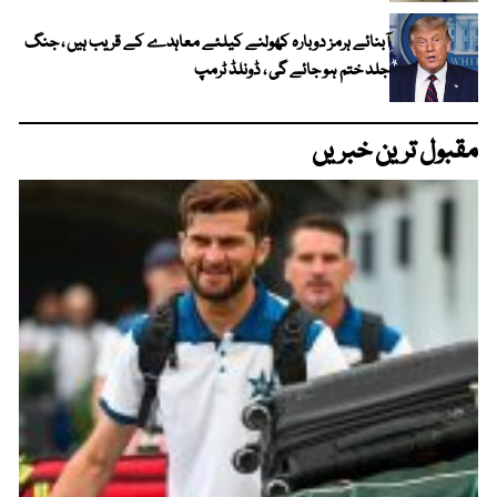
آبنائے ہرمز دوبارہ کھولنے کیلئے معاہدے کے قریب ہیں ، جنگ
جلد ختم ہو جائے گی ، ڈونلڈ ٹرمپ
مقبول ترین خبریں