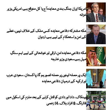
امریکا ایران جنگ بندی معاہدہ آج یا کل متوقع ہے، امریکی وزیر
خزانہ
مکہ مشترکہ دفاعی معاہدہ کسی ملک کے خلاف نہیں، خطے
کے امن و استحکام کے لیے ہے، اردوان
مکہ دفاعی معاہدہ امن، ترقی اور خوشحالی کے لیے اہم سنگِ
میل ہے،سعودی وزیر خارجہ
ایک پر حملہ تینوں پر حملہ تصور ہو گا، پاکستان ، سعودی عرب
اور ترکیہ کے درمیان دفاعی معاہدہ
بینکاک ، دادا اور دادی کو قتل کرنے کے بعد ملزم کی اسکول میں
فائرنگ ، 8 افراد ہلاک ، 14 زخمی