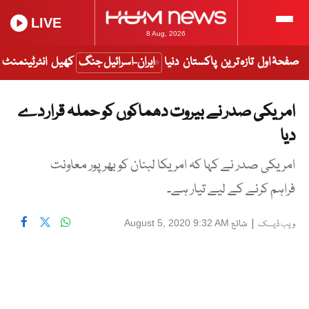
LIVE
8 Aug, 2026
صفحۂ اول
تازہ ترین
پاکستان
دنیا
ایران-اسرائیل جنگ
کھیل
انٹرٹینمنٹ
امریکی صدر نے بیروت دھماکوں کو حملہ قرار دے
دیا
امریکی صدر نے کہا کہ امریکا لبنان کو بھرپور معاونت
فراہم کرنے کے لیے تیار ہے۔
|
شائع
August 5, 2020 9:32 AM
ویب ڈیسک