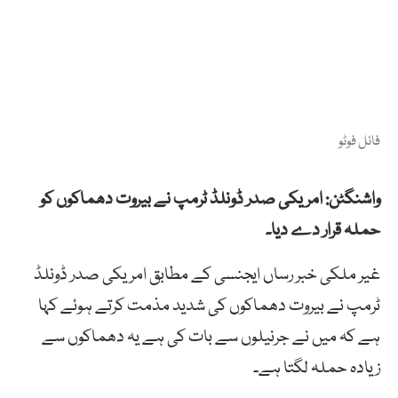
فائل فوٹو
واشنگٹن: امریکی صدر ڈونلڈ ٹرمپ نے بیروت دھماکوں کو
حملہ قرار دے دیا۔
غیر ملکی خبر رساں ایجنسی کے مطابق امریکی صدر ڈونلڈ
ٹرمپ نے بیروت دھماکوں کی شدید مذمت کرتے ہوئے کہا
ہے کہ میں نے جرنیلوں سے بات کی ہے یہ دھماکوں سے
زیادہ حملہ لگتا ہے۔