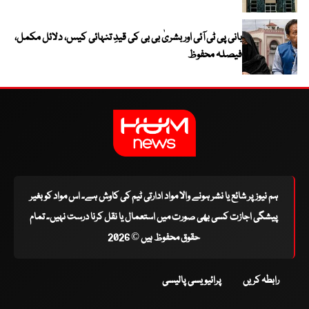
بانی پی ٹی آئی اور بشریٰ بی بی کی قیدِ تنہائی کیس، دلائل مکمل،
فیصلہ محفوظ
ہم نیوز پر شائع یا نشر ہونے والا مواد ادارتی ٹیم کی کاوش ہے۔ اس مواد کو بغیر
پیشگی اجازت کسی بھی صورت میں استعمال یا نقل کرنا درست نہیں۔ تمام
حقوق محفوظ ہیں © 2026
رابطہ کریں
پرائیویسی پالیسی