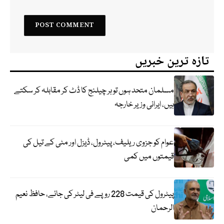
تازہ ترین خبریں
مسلمان متحد ہوں تو ہر چیلنج کا ڈٹ کر مقابلہ کر سکتے
ہیں، ایرانی وزیر خارجہ
عوام کو جزوی ریلیف، پیٹرول، ڈیزل اور مٹی کے تیل کی
قیمتوں میں کمی
پیٹرول کی قیمت 228 روپے فی لیٹر کی جائے، حافظ نعیم
الرحمان