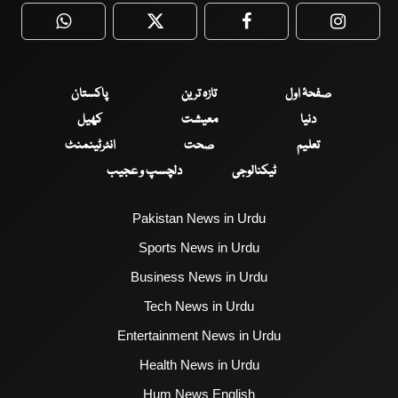
WhatsApp
Twitter
Facebook
Faceboo
صفحۂ اول
تازہ ترین
پاکستان
دنیا
معیشت
کھیل
تعلیم
صحت
انٹرٹینمنٹ
ٹیکنالوجی
دلچسپ و عجیب
Pakistan News in Urdu
Sports News in Urdu
Business News in Urdu
Tech News in Urdu
Entertainment News in Urdu
Health News in Urdu
Hum News English