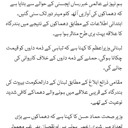
ہم نیوز نے عالمی خبر رساں ایجسنی کے حوالے سے بتایا ہے
کہ دھماکوں کی آوازیں آٹھ کلو میٹر دور تک سنی گئیں۔
ابتدائی اطلاعات کے مطابق دھماکوں کے نتیجے میں بندرگاہ
کا علاقہ بہت بری طرح متاثر ہوا ہے۔
لبنانی وزیراعظم کا کہنا ہے کہ تباہی کے ذمہ داروں کو قیمت
چکانا ہوگی، حملے کے ذمہ داروں کے خلاف کارروائی کی
جائے گی۔
مقامی ذرائع ابلاغ کے مطابق لبنان کے دارالحکومت بیروت کی
بندرگاہ کے قریبی علاقے میں ہونے والے دھماکے کافی شدید
نوعیت کے تھے۔
وزیر صحت حماد حسن کا کہنا ہے کہ دھماکوں سے بڑی
تعداد میں شہری زخمی ہوئے ہیں اورنقصان بھی غیر معمولی