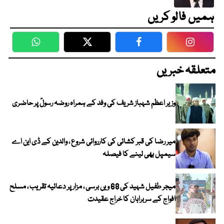
ہمیں فالو کریں
WhatsApp
Twitter
Facebook
Faceboo
متعلقہ خبریں
وزیر اعظم شہباز شریف کی وفد کے ہمراہ روضہ رسولؐ پر حاضری
میر رضا کی قبر کشائی کی کارروائی شروع ، والدین کے ڈی این اے
سیمپل بھی لینے کا فیصلہ
میجر طفیل شہید کی 68 ویں برسی ، مزار پر دعائیہ تقریب ، مسلح
افواج کے سربراہان کا خراج عقیدت