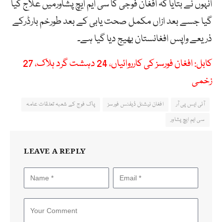
انہوں نے بتایا کہ افغان فوجی کا سی ایم ایچ پشاورمیں علاج کیا
گیا جسے بعد ازاں مکمل صحت یابی کے بعد طورخم بارڈرکے
ذریعے واپس افغانستان بھیج دیا گیا ہے۔
کابل: افغان فورسز کی کارروائیاں، 24 دہشت گرد ہلاک، 27
زخمی
آئی ایس پی آر
افغان نیشنل ڈیفنس فورسز
پاک فوج کے شعبہ تعلقات عامہ
سی ایم ایچ پشاور
LEAVE A REPLY