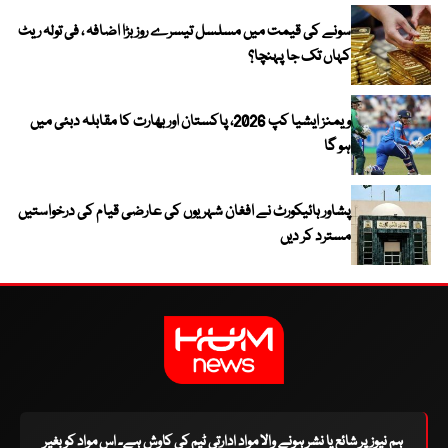
سونے کی قیمت میں مسلسل تیسرے روز بڑا اضافہ ، فی تولہ ریٹ
کہاں تک جا پہنچا؟
ویمنز ایشیا کپ 2026، پاکستان اور بھارت کا مقابلہ دبئی میں
ہو گا
پشاور ہائیکورٹ نے افغان شہریوں کی عارضی قیام کی درخواستیں
مسترد کر دیں
ہم نیوز پر شائع یا نشر ہونے والا مواد ادارتی ٹیم کی کاوش ہے۔ اس مواد کو بغیر