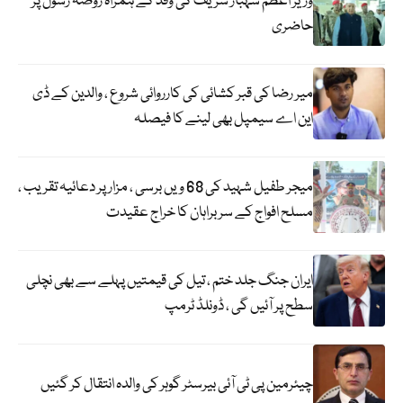
وزیر اعظم شہباز شریف کی وفد کے ہمراہ روضہ رسولؐ پر
حاضری
میر رضا کی قبر کشائی کی کارروائی شروع ، والدین کے ڈی
این اے سیمپل بھی لینے کا فیصلہ
میجر طفیل شہید کی 68 ویں برسی ، مزار پر دعائیہ تقریب ،
مسلح افواج کے سربراہان کا خراج عقیدت
ایران جنگ جلد ختم ، تیل کی قیمتیں پہلے سے بھی نچلی
سطح پر آئیں گی ، ڈونلڈ ٹرمپ
چیئرمین پی ٹی آئی بیرسٹر گوہر کی والدہ انتقال کر گئیں