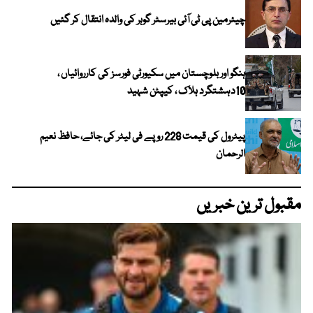
چیئرمین پی ٹی آئی بیرسٹر گوہر کی والدہ انتقال کر گئیں
ہنگو اور بلوچستان میں سکیورٹی فورسز کی کارروائیاں ،
10دہشتگرد ہلاک ، کیپٹن شہید
پیٹرول کی قیمت 228 روپے فی لیٹر کی جائے، حافظ نعیم
الرحمان
مقبول ترین خبریں