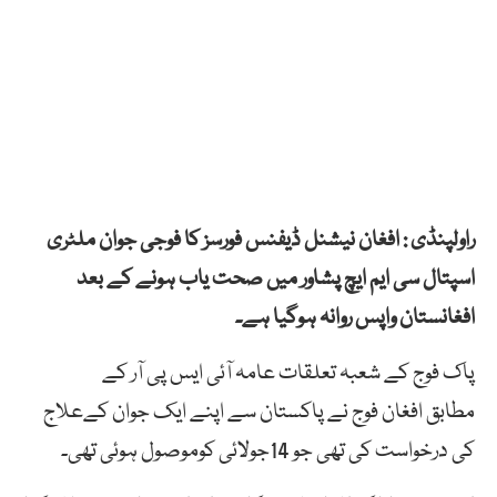
راولپنڈی : افغان نیشنل ڈیفنس فورسز کا فوجی جوان ملٹری
اسپتال سی ایم ایچ پشاور میں صحت یاب ہونے کے بعد
افغانستان واپس روانہ ہوگیا ہے۔
پاک فوج کے شعبہ تعلقات عامہ آئی ایس پی آر کے
مطابق افغان فوج نے پاکستان سے اپنے ایک جوان کےعلاج
کی درخواست کی تھی جو 14جولائی کوموصول ہوئی تھی۔