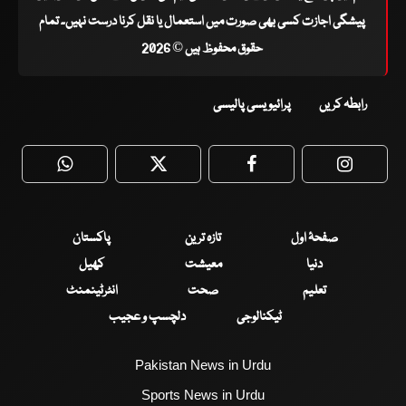
پیشگی اجازت کسی بھی صورت میں استعمال یا نقل کرنا درست نہیں۔ تمام
حقوق محفوظ ہیں © 2026
رابطہ کریں
پرائیویسی پالیسی
WhatsApp
Twitter
Facebook
Faceboo
صفحۂ اول
تازہ ترین
پاکستان
دنیا
معیشت
کھیل
تعلیم
صحت
انٹرٹینمنٹ
ٹیکنالوجی
دلچسپ و عجیب
Pakistan News in Urdu
Sports News in Urdu