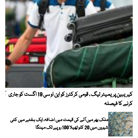
کیریبین پریمیئر لیگ ، قومی کرکٹرز کو این او سی 19 اگست کو جاری
آز
کرنے کا فیصلہ
چھی
ملک بھر میں آٹے کی قیمت میں اضافہ، ایک ہفتے میں کئی
شہروں میں 20 کلو تھیلا 100 روپے تک مہنگا