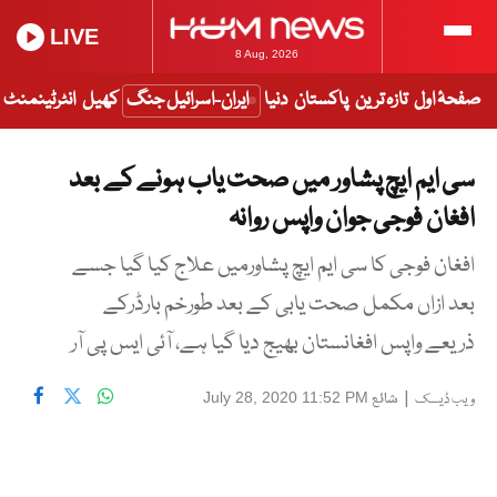
LIVE
8 Aug, 2026
صفحۂ اول
تازہ ترین
پاکستان
دنیا
ایران-اسرائیل جنگ
کھیل
انٹرٹینمنٹ
سی ایم ایچ پشاور میں صحت یاب ہونے کے بعد
افغان فوجی جوان واپس روانہ
افغان فوجی کا سی ایم ایچ پشاورمیں علاج کیا گیا جسے
بعد ازاں مکمل صحت یابی کے بعد طورخم بارڈرکے
ذریعے واپس افغانستان بھیج دیا گیا ہے، آئی ایس پی آر
|
شائع
July 28, 2020 11:52 PM
ویب ڈیسک