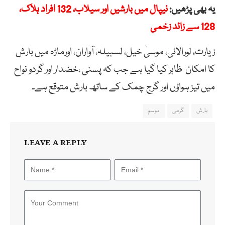
یہ بھی پڑھیں:
نیپال میں بارشیں اور سیلاب، 132 افراد ہلاک،
128 سے زائد زخمی
زیارت، لورالائی، موسیٰ خیل، لسبیلہ، آواران، اورماڑہ میں بارش
کا امکان ظاہر کیا گیا ہے جب کہ پسنی ،خضدار اور گردو نواح
میں تیز ہواؤں اور گرج چمک کے ساتھ بارش متوقع ہے۔
بارش
گرمی
موسم
LEAVE A REPLY