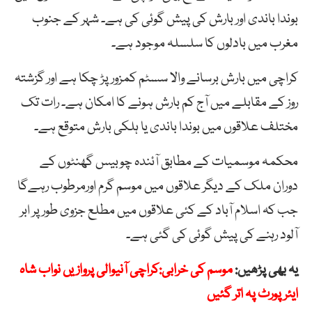
بوندا باندی اور بارش کی پیش گوئی کی ہے۔ شہر کے جنوب
مغرب میں بادلوں کا سلسلہ موجود ہے۔
کراچی میں بارش برسانے والا سسٹم کمزور پڑ چکا ہے اور گزشتہ
روز کے مقابلے میں آج کم بارش
ہونے
کا امکان ہے۔ رات تک
مختلف علاقوں میں بوندا باندی یا ہلکی بارش متوقع ہے۔
محکمہ موسمیات کے مطابق آئندہ چوبیس گھنٹوں کے
دوران ملک کے دیگر علاقوں میں موسم گرم اورمرطوب رہےگا
جب کہ اسلام آباد کے کئی علاقوں میں مطلع جزوی طور پر ابر
آلود رہنے کی پیش گوئی کی گئی ہے۔
یہ بھی پڑھیں:
موسم کی خرابی:کراچی آنیوالی پروازیں نواب شاہ
ایئرپورٹ پہ اتر گئیں