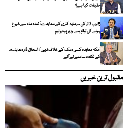
حقیقت کیا ہے؟
5 ارب ڈالر کی سرمایہ کاری کے معاہدے آئندہ ماہ سے شروع
ہونے کی توقع ہے، وزیر پیٹرولیم
‘مکہ معاہدہ کسی ملک کے خلاف نہیں’؛ اسحاق ڈار معاہدے
کے نکات سامنے لے آئے
مقبول ترین خبریں