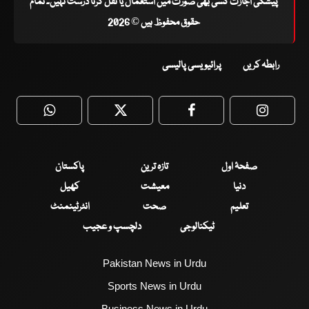
پیشگی اجازت کسی بھی صورت میں استعمال یا نقل کرنا درست نہیں۔ تمام
حقوق محفوظ ہیں © 2026
رابطہ کریں
پرائیویسی پالیسی
WhatsApp
Twitter
Facebook
Faceboo
صفحۂ اول
تازہ ترین
پاکستان
دنیا
معیشت
کھیل
تعلیم
صحت
انٹرٹینمنٹ
ٹیکنالوجی
دلچسپ و عجیب
Pakistan News in Urdu
Sports News in Urdu
Business News in Urdu