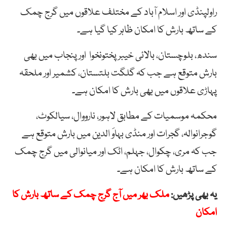
راولپنڈی اور اسلام آباد کے مختلف علاقوں میں گرج چمک
کے ساتھ بارش کا امکان ظاہر کیا گیا ہے۔
سندھ، بلوچستان، بالائی خیبرپختونخوا اور پنجاب میں بھی
بارش متوقع ہے جب کہ گلگت بلتستان، کشمیر اور ملحقہ
پہاڑی علاقوں میں بھی بارش کا امکان ہے۔
محکمہ موسمیات کے مطابق لاہور، نارووال، سیالکوٹ،
گوجرانوالہ، گجرات اور منڈی بہاوَ الدین میں بارش متوقع ہے
جب کہ مری، چکوال، جہلم، اٹک اور میانوالی میں گرج چمک
کے ساتھ بارش کا امکان ہے۔
یہ بھی پڑھیں:
ملک بھر میں آج گرج چمک کے ساتھ بارش کا
امکان