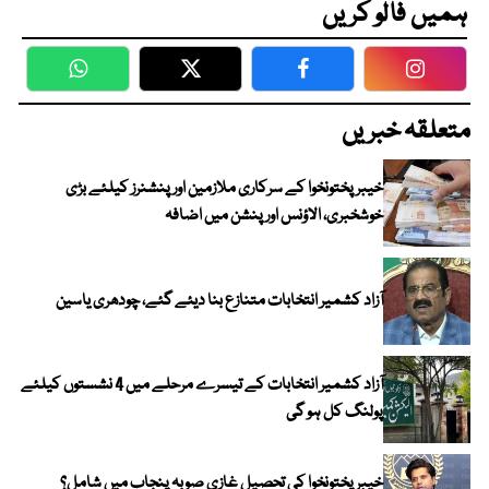
ہمیں فالو کریں
WhatsApp
Twitter
Facebook
Faceboo
متعلقہ خبریں
خیبرپختونخوا کے سرکاری ملازمین اور پنشنرز کیلئے بڑی
خوشخبری، الاؤنس اور پنشن میں اضافہ
آزاد کشمیر انتخابات متنازع بنا دیئے گئے، چودھری یاسین
آزاد کشمیر انتخابات کے تیسرے مرحلے میں 4 نشستوں کیلئے
پولنگ کل ہو گی
خیبر پختونخوا کی تحصیل غازی صوبہ پنجاب میں شامل؟