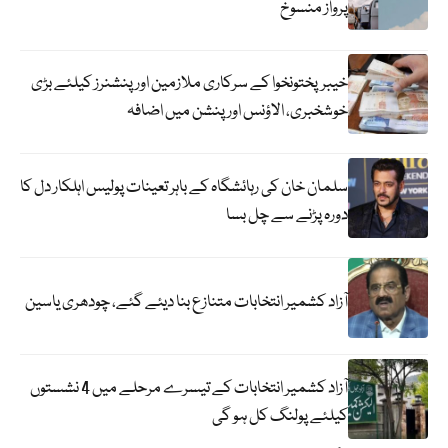
پرواز منسوخ
خیبرپختونخوا کے سرکاری ملازمین اور پنشنرز کیلئے بڑی
خوشخبری، الاؤنس اور پنشن میں اضافہ
سلمان خان کی رہائشگاہ کے باہر تعینات پولیس اہلکار دل کا
دورہ پڑنے سے چل بسا
آزاد کشمیر انتخابات متنازع بنا دیئے گئے، چودھری یاسین
آزاد کشمیر انتخابات کے تیسرے مرحلے میں 4 نشستوں
کیلئے پولنگ کل ہو گی