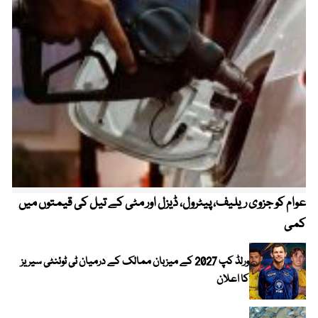
عوام کو جزوی ریلیف، پیٹرول، ڈیزل اور مٹی کے تیل کی قیمتوں میں
4 روز میں سونے کی قیمت میں بڑا اضافہ
کمی
ورلڈ کپ 2027 کے میزبان ممالک کے درمیان ٹی ٹوئنٹی سیریز
کا اعلان