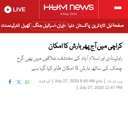
LIVE
9 Aug, 2026
صفحۂ اول
تازہ ترین
پاکستان
دنیا
ایران-اسرائیل جنگ
کھیل
انٹرٹینمنٹ
کراچی میں آج پھر بارش کا امکان
راولپنڈی اور اسلام آباد کے مختلف علاقوں میں بھی گرج
چمک کے ساتھ بارش کا امکان ظاہر کیا گیا ہے
|
شائع
|
اپ ڈیٹ
July 27, 2020 8:40 AM
ویب ڈیسک
|
July 27, 2020 12:47 PM