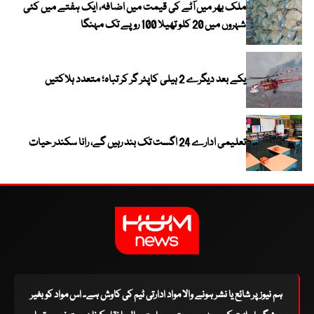
ملک بھر میں آٹے کی قیمت میں اضافہ، ایک ہفتے میں کئی
شہروں میں 20 کلو تھیلا 100 روپے تک مہنگا
یکے بعد دیگرے 2 ہیلی کاپٹر گر کر تباہ؛ متعدد ہلاکتیں
تعلیمی ادارے 24 اگست تک بند رہیں گے، رانا سکندر حیات
ہم نیوز پر شائع یا نشر ہونے والا مواد ادارتی ٹیم کی کاوش ہے۔ اس مواد کو بغیر