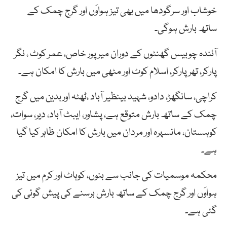
خوشاب اور سرگودھا میں بھی تیز ہواوَں اور گرج چمک کے
ساتھ بارش ہوگی۔
آئندہ چوبیس گھنٹوں کے دوران میرپور خاص، عمر کوٹ ، نگر
پارکر، تھر پارکر، اسلام کوٹ اور مٹھی میں بارش کا امکان ہے۔
کراچی، سانگھڑ، دادو، شہید بینظیر آباد ،ٹھٹہ اوربدین میں گرج
چمک کے ساتھ بارش متوقع ہے، پشاور، ایبٹ آباد، دیر، سوات،
کوہستان، مانسہرہ اور مردان میں بارش کا امکان ظاہر کیا گیا
ہے۔
محکمہ موسمیات کی جانب سے بنوں، کوہاٹ اور کرم میں تیز
ہواوَں اور گرج چمک کے ساتھ بارش برسنے کی پیش گوئی کی
گئی ہے۔