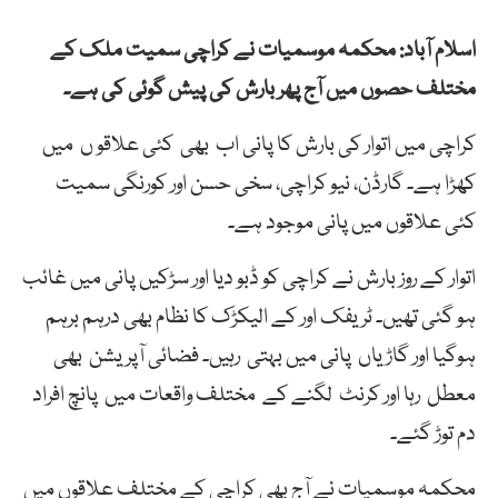
اسلام آباد: محکمہ موسمیات نے کراچی سمیت ملک کے
مختلف حصوں میں آج پھر بارش کی پیش گوئی کی ہے۔
کراچی میں
اتوار
کی
بارش
کا
پانی
اب
بھی
کئی
علاقو
ں
میں
کھڑا
ہے۔
گارڈن
،
نیو
کراچی
،
سخی
حسن اور
کورنگی
سمیت
کئی
علاقوں
میں
پانی
موجود ہے۔
اتوار
کے
روز
بارش
نے
کراچی
کو
ڈبو
دیا اور
سڑکیں
پانی
میں
غائب
ہو
گئی تھیں۔
ٹریفک
اور کے
الیکڑک
کا
نظام
بھی
درہم
برہم
ہوگیا اور
گاڑیاں
پانی
میں
بہتی
رہیں۔
فضائی
آپریشن
بھی
معطل
رہا اور
کرنٹ
لگنے
کے
مختلف
واقعات
میں
پانچ
افراد
دم
توڑ
گئے۔
محکمہ موسمیات نے آج بھی کراچی کے مختلف علاقوں میں