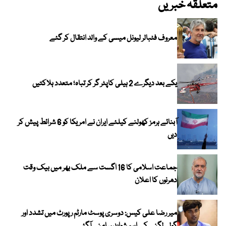
متعلقہ خبریں
معروف فٹبالر لیونل میسی کے والد انتقال کر گئے
یکے بعد دیگرے 2 ہیلی کاپٹر گر کر تباہ؛ متعدد ہلاکتیں
آبنائے ہرمز کھولنے کیلئے ایران نے امریکا کو 6 شرائط پیش کر
دیں
جماعت اسلامی کا 16 اگست سے ملک بھر میں بیک وقت
دھرنوں کا اعلان
میر رضا علی کیس: دوسری پوسٹ مارٹم رپورٹ میں تشدد اور