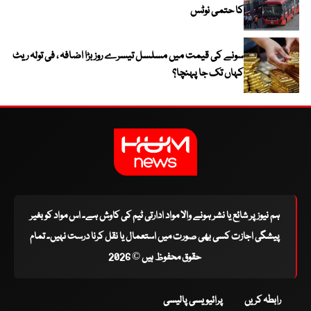
کا حتمی نوٹس
سونے کی قیمت میں مسلسل تیسرے روز بڑا اضافہ ، فی تولہ ریٹ
کہاں تک جا پہنچا؟
ہم نیوز پر شائع یا نشر ہونے والا مواد ادارتی ٹیم کی کاوش ہے۔ اس مواد کو بغیر
پیشگی اجازت کسی بھی صورت میں استعمال یا نقل کرنا درست نہیں۔ تمام
حقوق محفوظ ہیں © 2026
رابطہ کریں
پرائیویسی پالیسی