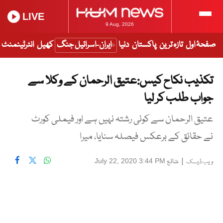
LIVE
9 Aug, 2026
صفحۂ اول
تازہ ترین
پاکستان
دنیا
ایران-اسرائیل جنگ
کھیل
انٹرٹینمنٹ
تکذیب نکاح کیس:عتیق الرحمان کے وکلا سے
جواب طلب کر لیا
عتیق الرحمان سے کوئی رشتہ نہیں ہے اور فیملی کورٹ
نے حقائق کے برعکس فیصلہ سنایا، میرا
|
شائع
July 22, 2020 3:44 PM
ویب ڈیسک