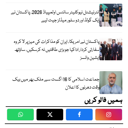
انٹرنیشنل نیوکلیئر سائنس اولمپیاڈ 2026، پاکستان نے
ایک گولڈ اور دو سلور میڈلز جیت لیے
پاکستان نے امریکا، ایران کو مذاکرات کی میز پر لا کر وہ
سفارتی کردار اداکیا جو بڑی طاقتیں نہ کرسکیں، ساؤتھ
ایشین وائسز
جماعت اسلامی کا 16 اگست سے ملک بھر میں بیک
وقت دھرنوں کا اعلان
ہمیں فالو کریں
WhatsApp
Twitter
Facebook
Faceboo