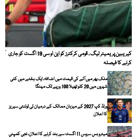
کیریبین پریمیئر لیگ ، قومی کرکٹرز کو این او سی 19 اگست کو جاری
آز
کرنے کا فیصلہ
چھی
ملک بھر میں آٹے کی قیمت میں اضافہ، ایک ہفتے میں کئی
شہروں میں 20 کلو تھیلا 100 روپے تک مہنگا
ورلڈ کپ 2027 کے میزبان ممالک کے درمیان ٹی ٹوئنٹی سیریز
کا اعلان
میٹرو بس سروس 11 اگست سے بند کرنے کا اعلان، نجی کمپنی