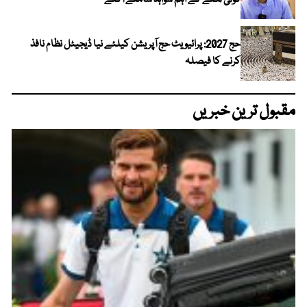
گولی لگنے کے اہم شواہد سامنے آگئے
حج 2027: پرائیویٹ حج آپریشن کیلئے نیا ڈیجیٹل نظام نافذ
کرنے کا فیصلہ
مقبول ترین خبریں