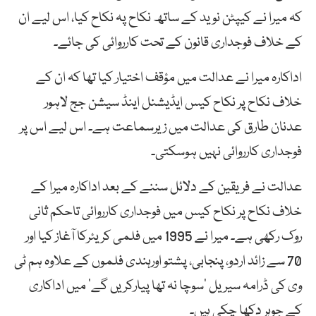
کہ میرا نے کیپٹن نوید کے ساتھ نکاح پہ نکاح کیا، اس لیے ان
کے خلاف فوجداری قانون کے تحت کارروائی کی جائے۔
اداکارہ میرا نے عدالت میں مؤقف اختیار کیا تھا کہ ان کے
خلاف نکاح پر نکاح کیس ایڈیشنل اینڈ سیشن جج لاہور
عدنان طارق کی عدالت میں زیرسماعت ہے۔ اس لیے اس پر
فوجداری کارروائی نہیں ہوسکتی۔
عدالت نے فریقین کے دلائل سننے کے بعد اداکارہ میرا کے
خلاف نکاح پر نکاح کیس میں فوجداری کارروائی تاحکم ثانی
روک رکھی ہے۔ میرا نے 1995 میں فلمی کریئرکا آغاز کیا اور
70 سے زائد اردو، پنجابی، پشتو اورہندی فلموں کے علاوہ ہم ٹی
وی کی ڈرامہ سیریل ‘سوچا نہ تھا پیارکریں گے’ میں اداکاری
کے جوہر دکھا چکی ہیں۔