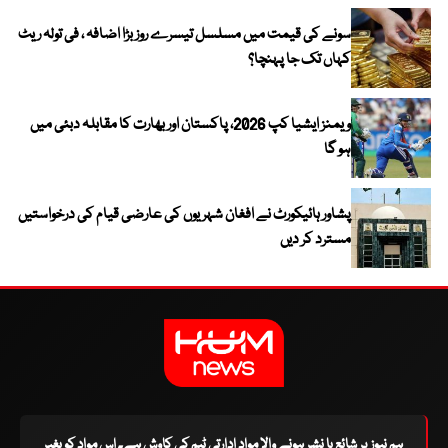
سونے کی قیمت میں مسلسل تیسرے روز بڑا اضافہ ، فی تولہ ریٹ
کہاں تک جا پہنچا؟
ویمنز ایشیا کپ 2026، پاکستان اور بھارت کا مقابلہ دبئی میں
ہو گا
پشاور ہائیکورٹ نے افغان شہریوں کی عارضی قیام کی درخواستیں
مسترد کر دیں
ہم نیوز پر شائع یا نشر ہونے والا مواد ادارتی ٹیم کی کاوش ہے۔ اس مواد کو بغیر