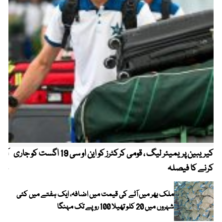
کیریبین پریمیئر لیگ ، قومی کرکٹرز کو این او سی 19 اگست کو جاری
آز
کرنے کا فیصلہ
چھی
ملک بھر میں آٹے کی قیمت میں اضافہ، ایک ہفتے میں کئی
شہروں میں 20 کلو تھیلا 100 روپے تک مہنگا