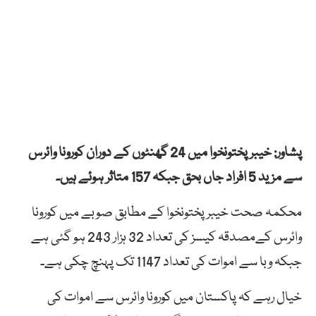
پشاور: خیبرپختونخوا میں 24 گھنٹوں کے دوران کورونا وائرس
سے مزید 5 افراد جاں بحق جبکہ 157 متاثر ہوئے ہیں۔
محکمہ صحت خیبرپختونخوا کے مطابق صوبے میں کورونا
وائرس کےمصدقہ کیسز کی تعداد 32 ہزار 243 ہو گئی ہے
جبکہ وبا سے اموات کی تعداد 1147 تک پہنچ چکی ہے۔
خیال رہے کہ پاکستان میں کورونا وائرس سے اموات کی