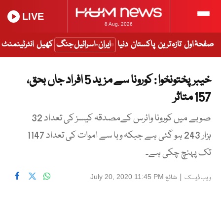
LIVE
8 Aug, 2026
صفحۂ اول
تازہ ترین
پاکستان
دنیا
ایران-اسرائیل جنگ
کھیل
انٹرٹینمنٹ
خیبرپختونخوا : کورونا سے مزید 5 افراد جاں بحق،
157 متاثر
صوبے میں کورونا وائرس کےمصدقہ کیسز کی تعداد 32
ہزار 243 ہو گئی ہے جبکہ وبا سے اموات کی تعداد 1147
تک پہنچ چکی ہے۔
|
شائع
July 20, 2020 11:45 PM
ویب ڈیسک