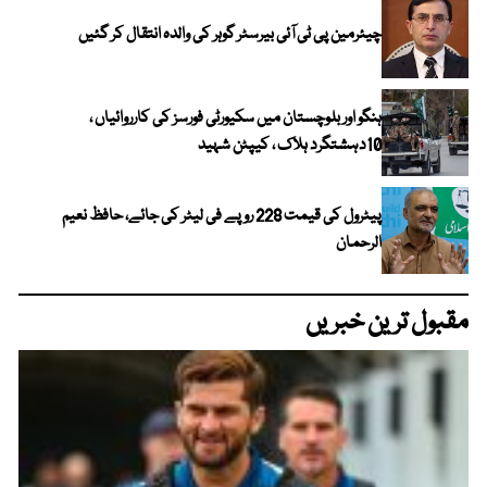
چیئرمین پی ٹی آئی بیرسٹر گوہر کی والدہ انتقال کر گئیں
ہنگو اور بلوچستان میں سکیورٹی فورسز کی کارروائیاں ،
10دہشتگرد ہلاک ، کیپٹن شہید
پیٹرول کی قیمت 228 روپے فی لیٹر کی جائے، حافظ نعیم
الرحمان
مقبول ترین خبریں