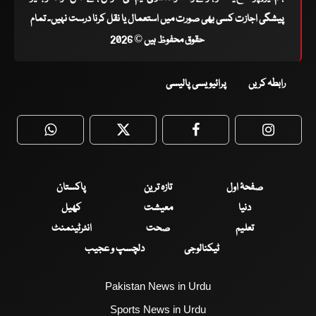
پیشگی اجازت کسی بھی صورت میں استعمال یا نقل کرنا درست نہیں۔ تمام
حقوق محفوظ ہیں © 2026
رابطہ کریں
پرائیویسی پالیسی
WhatsApp
Twitter
Facebook
Faceboo
صفحۂ اول
تازہ ترین
پاکستان
دنیا
معیشت
کھیل
تعلیم
صحت
انٹرٹینمنٹ
ٹیکنالوجی
دلچسپ و عجیب
Pakistan News in Urdu
Sports News in Urdu