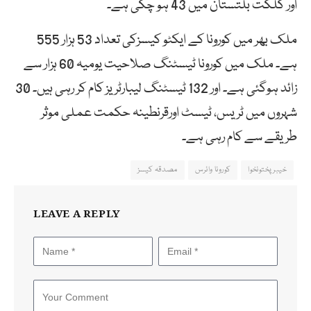
اور گلگت بلتستان میں 43 ہو چکی ہے۔
ملک بھر میں کورونا کے ایکٹو کیسزکی تعداد 53 ہزار 555
ہے۔ ملک میں کورونا ٹیسٹنگ صلاحیت یومیہ 60 ہزار سے
زائد ہوگئی ہے۔ اور 132 ٹیسٹنگ لیبارٹریز کام کر رہی ہیں۔ 30
شہروں میں ٹریس، ٹیسٹ اورقرنطینہ حکمت عملی موثر
طریقے سے کام رہی ہے۔
خیبرپختونخوا
کورونا وائرس
مصدقہ کیسز
LEAVE A REPLY