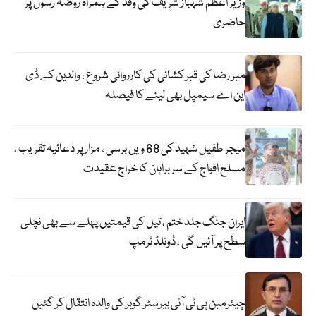
وزیر اعظم شہباز شریف کی وفد کے ہمراہ روضہ رسولؐ پر
حاضری
میر رضا کی قبر کشائی کی کارروائی شروع ، والدین کے ڈی
این اے سیمپل بھی لینے کا فیصلہ
میجر طفیل شہید کی 68 ویں برسی ، مزار پر دعائیہ تقریب ،
مسلح افواج کے سربراہان کا خراج عقیدت
ایران جنگ جلد ختم ، تیل کی قیمتیں پہلے سے بھی نچلی
سطح پر آئیں گی ، ڈونلڈ ٹرمپ
چیئرمین پی ٹی آئی بیرسٹر گوہر کی والدہ انتقال کر گئیں