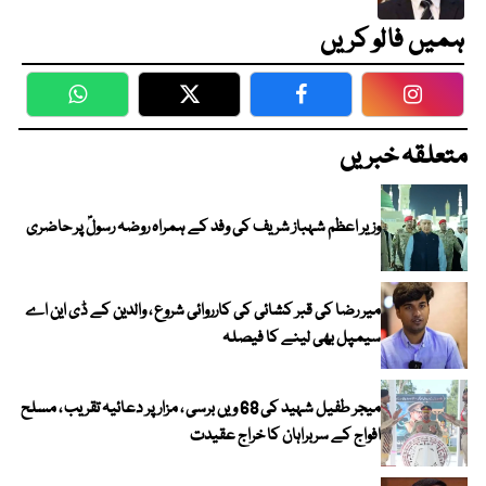
ہمیں فالو کریں
WhatsApp
Twitter
Facebook
Faceboo
متعلقہ خبریں
وزیر اعظم شہباز شریف کی وفد کے ہمراہ روضہ رسولؐ پر حاضری
میر رضا کی قبر کشائی کی کارروائی شروع ، والدین کے ڈی این اے
سیمپل بھی لینے کا فیصلہ
میجر طفیل شہید کی 68 ویں برسی ، مزار پر دعائیہ تقریب ، مسلح
افواج کے سربراہان کا خراج عقیدت