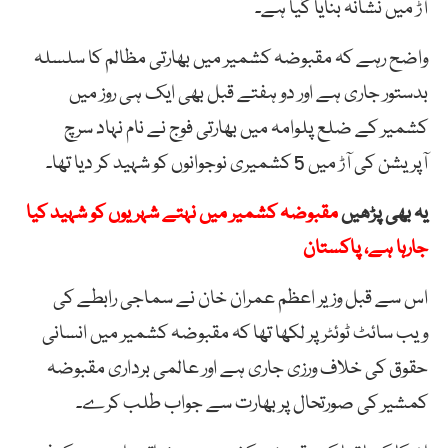
آڑ میں نشانہ بنایا گیا ہے۔
واضح رہے کہ مقبوضہ کشمیر میں بھارتی مظالم کا سلسلہ
بدستور جاری ہے اور دو ہفتے قبل بھی ایک ہی روز میں
کشمیر کے ضلع پلوامہ میں بھارتی فوج نے نام نہاد سرچ
آپریشن کی آڑ میں 5 کشمیری نوجوانوں کو شہید کر دیا تھا۔
یہ بھی پڑھیں
مقبوضہ کشمیر میں نہتے شہریوں کو شہید کیا
جارہا ہے، پاکستان
اس سے قبل وزیر اعظم عمران خان نے سماجی رابطے کی
ویب سائٹ ٹوئٹر پر لکھا تھا کہ مقبوضہ کشمیر میں انسانی
حقوق کی خلاف ورزی جاری ہے اور عالمی برداری مقبوضہ
کمشیر کی صورتحال پر بھارت سے جواب طلب کرے۔