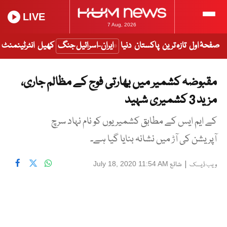
LIVE
7 Aug, 2026
صفحۂ اول
تازہ ترین
پاکستان
دنیا
ایران-اسرائیل جنگ
کھیل
انٹرٹینمنٹ
مقبوضہ کشمیر میں بھارتی فوج کے مظالم جاری،
مزید 3 کشمیری شہید
کے ایم ایس کے مطابق کشمیریوں کو نام نہاد سرچ
آپریشن کی آڑ میں نشانہ بنایا گیا ہے۔
|
شائع
July 18, 2020 11:54 AM
ویب ڈیسک