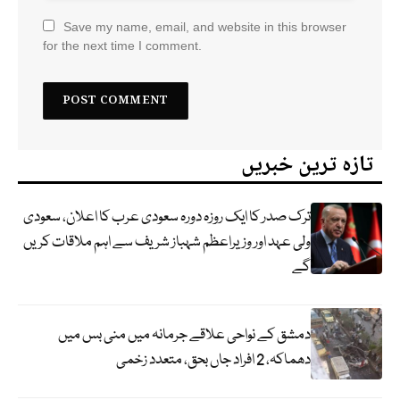
Save my name, email, and website in this browser
for the next time I comment.
تازہ ترین خبریں
ترک صدر کا ایک روزہ دورہ سعودی عرب کا اعلان، سعودی
ولی عہد اور وزیراعظم شہباز شریف سے اہم ملاقات کریں
گے
دمشق کے نواحی علاقے جرمانہ میں منی بس میں
دھماکہ، 2 افراد جاں بحق، متعدد زخمی