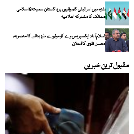
غزہ میں اسرائیلی کارروائیوں پر پاکستان سمیت 8 اسلامی
ممالک کا مشترکہ اعلامیہ
اسلام آباد ایکسپریس وے کو موٹروے طرز بنانے کا منصوبہ،
محسن نقوی کا اعلان
مقبول ترین خبریں