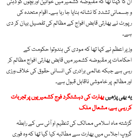
ان کا کہنا تھا کہ مقبوضہ کشمیر میں خواتین اور بچوں کو ذہنی
و جسمانی تشدد کا نشانہ بنایا جا رہا ہے۔ اقوام متحدہ کی
رپورٹ نے بھارتی قابض افواج کے مظالم کی تفصیل بیان کر دی
ہے۔
وزیر اعظم نے کہا تھا کہ مودی کی ہندوتوا حکومت کے
احکامات پر مقبوضہ کشمیر میں قابض بھارتی افواج مظالم کر
رہی ہے جبکہ عالمی برادری کی انسانی حقوق کی خلاف ورزی
اور مظالم پر خاموشی ناقابل قبول ہے۔
یہ بھی پڑھیں
بھارت کی دہشتگرد فوج کشمیریوں پر تجربات
کر رہی ہے، مشعال ملک
گزشتہ ماہ اسلامی ممالک کی تنظیم او آئی سی کے رابطہ
گروپ اجلاس میں بھارت سے مطالبہ کیا گیا تھا کہ وہ فوری