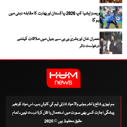
ویمنز ایشیا کپ 2026، پاکستان اور بھارت کا مقابلہ دبئی میں
ہو گا
عمران خان اور بشریٰ بی بی سے جیل میں ملاقات کیلئے
درخواست دائر
ہم نیوز پر شائع یا نشر ہونے والا مواد ادارتی ٹیم کی کاوش ہے۔ اس مواد کو بغیر
پیشگی اجازت کسی بھی صورت میں استعمال یا نقل کرنا درست نہیں۔ تمام
حقوق محفوظ ہیں © 2026