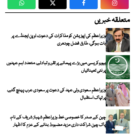
WhatsApp
Twitter
Facebook
Faceboo
متعلقہ خبریں
وزیراعظم کی اپوزیشن کو مذاکرات کی دعوت، اوپن ایجنڈے پر
بات ہوگی، طارق فضل چودھری
بیوروکریسی میں بڑے پیمانے پر تقرر و تبادلے، متعدد اہم عہدوں
پر نئی تعیناتیاں
وزیراعظم سعودی ولی عہد کی دعوت پر سعودی عرب پہنچ گئے،
پر تپاک استقبال
چین کے صدر کا خصوصی خط وزیراعظم شہباز شریف کے نام،
پاک چین شراکت داری مزید مضبوط بنانے کے عزم کا اظہار