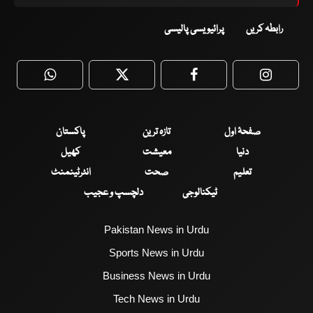
رابطہ کریں
پرائیویسی پالیسی
WhatsApp
Twitter
Facebook
Faceboo
صفحۂ اول
تازہ ترین
پاکستان
دنیا
معیشت
کھیل
تعلیم
صحت
انٹرٹینمنٹ
ٹیکنالوجی
دلچسپ و عجیب
Pakistan News in Urdu
Sports News in Urdu
Business News in Urdu
Tech News in Urdu