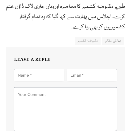
طور پر مقبوضہ کشمیر کا محاصرہ اور وہاں جاری لاک ڈاؤن ختم
کرے۔ اجلاس میں بھارت سے کہا گیا کہ وہ تمام گرفتار
کشمیریوں کو بھی رہا کرے۔
بھارتی مظالم
مقبوضہ کشمیر
LEAVE A REPLY