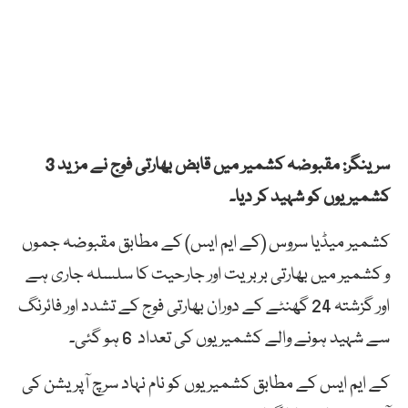
سرینگر: مقبوضہ کشمیر میں قابض بھارتی فوج نے مزید 3
کشمیریوں کو شہید کر دیا۔
کشمیر میڈیا سروس (کے ایم ایس) کے مطابق مقبوضہ جموں
و کشمیر میں بھارتی بربریت اور جارحیت کا سلسلہ جاری ہے
اور گزشتہ 24 گھنٹے کے دوران بھارتی فوج کے تشدد اور فائرنگ
سے شہید ہونے والے کشمیریوں کی تعداد 6 ہو گئی۔
کے ایم ایس کے مطابق کشمیریوں کو نام نہاد سرچ آپریشن کی