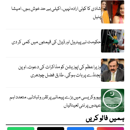
شادی کا کوئی ارادہ نہیں، اکیلی بے حد خوش ہوں، امیشا
پٹیل
حکومت نے پیٹرول اور ڈیزل کی قیمتوں میں کمی کر دی
وزیراعظم کی اپوزیشن کو مذاکرات کی دعوت، اوپن
ایجنڈے پر بات ہوگی، طارق فضل چودھری
بیوروکریسی میں بڑے پیمانے پر تقرر و تبادلے، متعدد اہم
عہدوں پر نئی تعیناتیاں
ہمیں فالو کریں