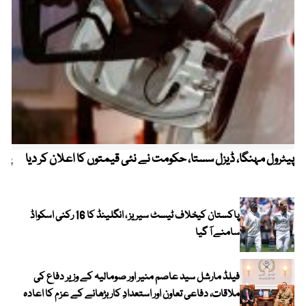
پیٹرول مہنگا، ڈیزل سستا، حکومت نے نئی قیمتوں کا اعلان کر دیا
پنج
پاکستان کیخلاف ٹیسٹ سیریز ، انگلینڈ کا 16 رکنی اسکواڈ
سامنے آ گیا
فیلڈ مارشل سید عاصم منیر اور صومالیہ کے وزیر دفاع کی
ملاقات، دفاعی تعاون اور استعدادِ کار بڑھانے کے عزم کا اعادہ