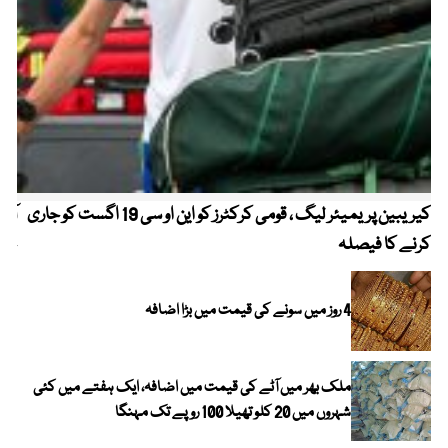
کیریبین پریمیئر لیگ ، قومی کرکٹرز کو این او سی 19 اگست کو جاری
آز
کرنے کا فیصلہ
چھی
4 روز میں سونے کی قیمت میں بڑا اضافہ
ملک بھر میں آٹے کی قیمت میں اضافہ، ایک ہفتے میں کئی
شہروں میں 20 کلو تھیلا 100 روپے تک مہنگا