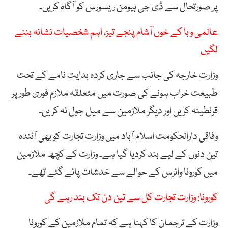
پر صورتحال سے ڈی جی ہیومن ریسورس کو آگاہ کریں۔
عالمی وبا کے خوں آشام پنجے تیز، اہم شخصیات نشانہ بننے
لگیں
وزارت خارجہ کی جانب سے جاری کردہ ہدایت نامے کے تحت
طبیعت خراب ہونے کی صورت میں متعلقہ ملازم فوری طور پر
قرنطینہ کریں اور دیگر ملازمین سے میل جول نہ کریں۔
وفاقی دارالحکومت اسلام آباد میں وزارت تجارت کو بھی آئندہ
تین دنوں کے لیے بند کردیا گیا ہے۔ وزارت کے کچھ ملازمین
میں کورونا وائرس کے حوالے سے خدشات پائے گئے تھے۔
کورونا: وزارت تجارت کل سے تین دن تک بند رہے گی
وزارت کے ترجمان کا کہنا ہے کہ تمام ملازمین کے کورونا