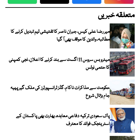
WhatsApp
Twitter
Facebook
Faceboo
متعلقہ خبریں
میر رضا علی کیس، جبران ناصر کا تفتیشی ٹیم تبدیل کرنے کا
مطالبہ، والدین کا موقف بھی آ گیا
میٹرو بس سروس 11 اگست سے بند کرنے کا اعلان، نجی کمپنی
کا حتمی نوٹس
حکومت سے مذاکرات ناکام، گڈز ٹرانسپورٹرز کی ملک گیر پہیہ
جام ہڑتال شروع
پاک سعودی ترکیہ دفاعی معاہدہ، بھارت بھی پاکستان کے
اسٹریٹجک فوائد کا معترف