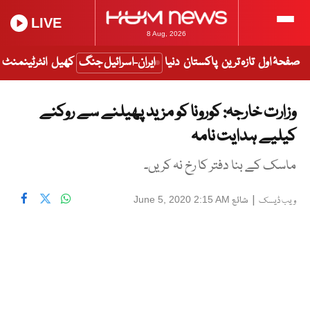
LIVE
8 Aug, 2026
صفحۂ اول
تازہ ترین
پاکستان
دنیا
ایران-اسرائیل جنگ
کھیل
انٹرٹینمنٹ
وزارت خارجہ: کورونا کو مزید پھیلنے سے روکنے
کیلیے ہدایت نامہ
ماسک کے بنا دفتر کا رخ نہ کریں۔
|
شائع
June 5, 2020 2:15 AM
ویب ڈیسک