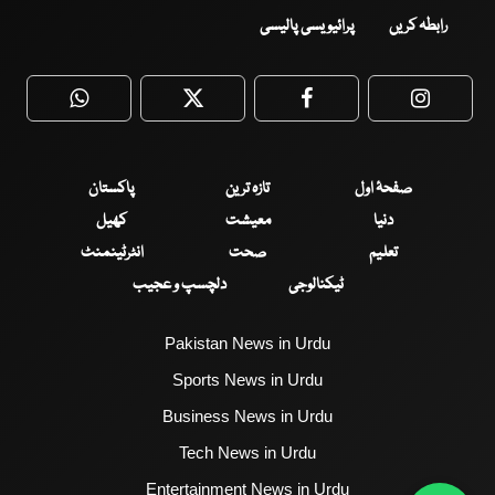
رابطہ کریں
پرائیویسی پالیسی
WhatsApp
Twitter
Facebook
Faceboo
صفحۂ اول
تازہ ترین
پاکستان
دنیا
معیشت
کھیل
تعلیم
صحت
انٹرٹینمنٹ
ٹیکنالوجی
دلچسپ و عجیب
Pakistan News in Urdu
Sports News in Urdu
Business News in Urdu
Tech News in Urdu
Entertainment News in Urdu