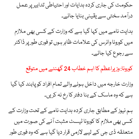
حکومت کی جاری کردہ ہدایات اور احتیاطی تدابیر پر عمل
درآمد سختی سے یقینی بنایا جائے۔
ہدایت نامے میں کہا گیا ہے کہ وزارت کے کسی بھی ملازم
میں کورونا وائرس کی علامات ظاہر ہوں تو فوری طور پر ڈاکٹر
سے رجوع کیا جائے۔
کورونا: وزیراعظم کا اہم خطاب 24 گھنٹے میں متوقع
وزارت خارجہ میں داخل ہونے والے تمام افراد کو پابند کیا گیا
ہے کہ وہ ماسک کے بنا دفتر کا رخ نہ کریں۔
ہم نیوز کے مطابق جاری کردہ ہدایت نامے کے تحت وزارت کے
کسی بھی ملازم کا کورونا ٹیسٹ مثبت آنے کی صورت میں
متعلقہ ڈی جی کے لیے لازمی قرار دیا گیا ہے کہ وہ فوری طور