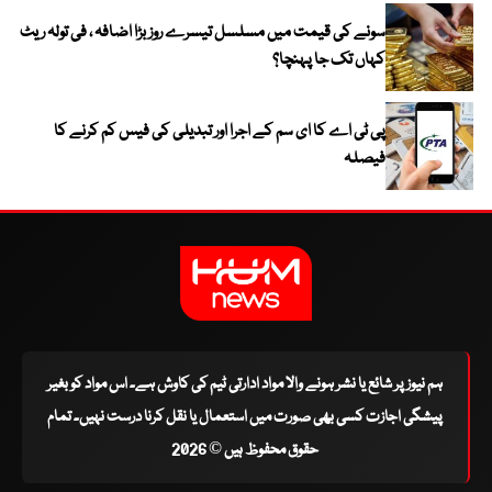
سونے کی قیمت میں مسلسل تیسرے روز بڑا اضافہ ، فی تولہ ریٹ
کہاں تک جا پہنچا؟
پی ٹی اے کا ای سم کے اجرا اور تبدیلی کی فیس کم کرنے کا
فیصلہ
ہم نیوز پر شائع یا نشر ہونے والا مواد ادارتی ٹیم کی کاوش ہے۔ اس مواد کو بغیر
پیشگی اجازت کسی بھی صورت میں استعمال یا نقل کرنا درست نہیں۔ تمام
حقوق محفوظ ہیں © 2026