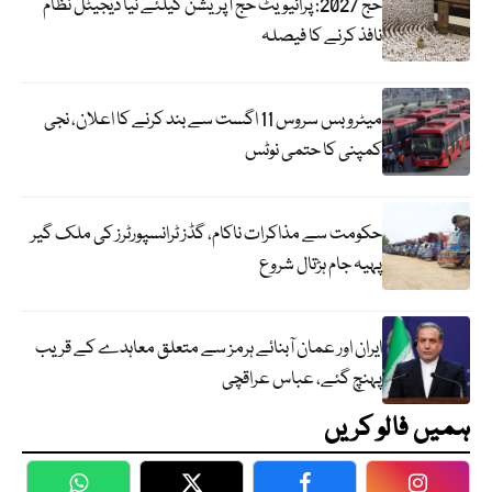
حج 2027: پرائیویٹ حج آپریشن کیلئے نیا ڈیجیٹل نظام
نافذ کرنے کا فیصلہ
میٹرو بس سروس 11 اگست سے بند کرنے کا اعلان، نجی
کمپنی کا حتمی نوٹس
حکومت سے مذاکرات ناکام، گڈز ٹرانسپورٹرز کی ملک گیر
پہیہ جام ہڑتال شروع
ایران اور عمان آبنائے ہرمز سے متعلق معاہدے کے قریب
پہنچ گئے، عباس عراقچی
ہمیں فالو کریں