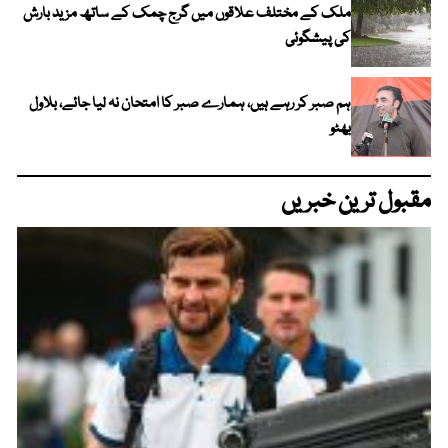
ملک کے مختلف علاقوں میں گرج چمک کے ساتھ مزید بارش
کی پیشگوئی
ہم صبر کر رہے ہیں، ہمارے صبر کا امتحان نہ لیا جائے، بلاول
بھٹو
مقبول ترین خبریں