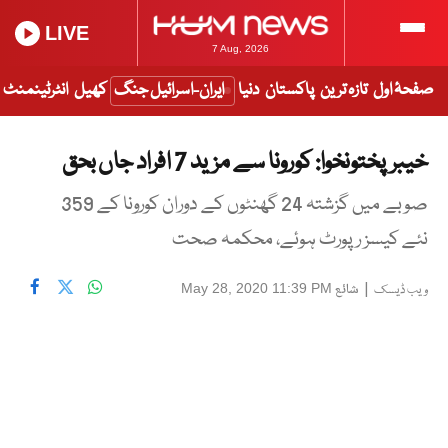
LIVE
7 Aug, 2026
صفحۂ اول
تازہ ترین
پاکستان
دنیا
ایران-اسرائیل جنگ
کھیل
انٹرٹینمنٹ
خیبرپختونخوا: کورونا سے مزید 7 افراد جاں بحق
صوبے میں گزشتہ 24 گھنٹوں کے دوران کورونا کے 359
نئے کیسز رپورٹ ہوئے، محکمہ صحت
|
شائع
May 28, 2020 11:39 PM
ویب ڈیسک