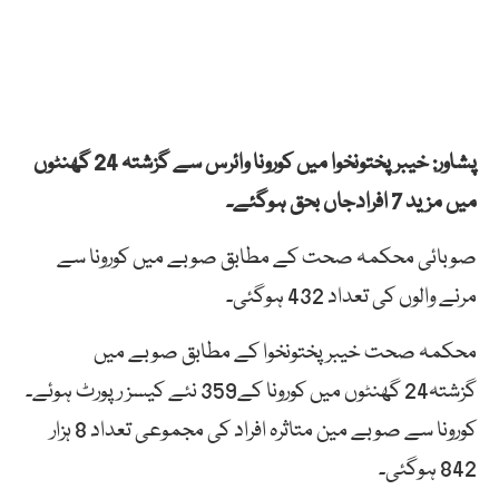
پشاور: خیبرپختونخوا میں کورونا وائرس سے گزشتہ 24 گھنٹوں
میں مزید 7 افرادجاں بحق ہوگئے۔
صوبائی محکمہ صحت کے مطابق صوبے میں کورونا سے
مرنے والوں کی تعداد 432 ہوگئی۔
محکمہ صحت خیبرپختونخوا کے مطابق صوبے میں
گزشتہ24 گھنٹوں میں کورونا کے359 نئے کیسز رپورٹ ہوئے۔
کورونا سے صوبے مین متاثرہ افراد کی مجموعی تعداد 8 ہزار
842 ہوگئی۔