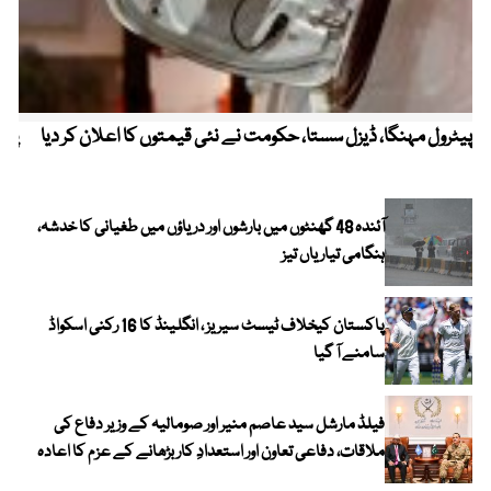
پیٹرول مہنگا، ڈیزل سستا، حکومت نے نئی قیمتوں کا اعلان کر دیا
پنج
آئندہ 48 گھنٹوں میں بارشوں اور دریاؤں میں طغیانی کا خدشہ،
ہنگامی تیاریاں تیز
پاکستان کیخلاف ٹیسٹ سیریز ، انگلینڈ کا 16 رکنی اسکواڈ
سامنے آ گیا
فیلڈ مارشل سید عاصم منیر اور صومالیہ کے وزیر دفاع کی
ملاقات، دفاعی تعاون اور استعدادِ کار بڑھانے کے عزم کا اعادہ