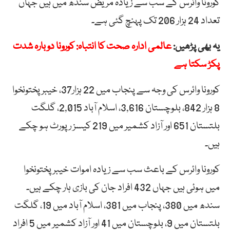
کورونا وائرس کے سب سے زیادہ مریض سندھ میں ہیں جہاں
تعداد 24 ہزار 206 تک پہنچ گئی ہے۔
یہ بھی پڑھیں:
عالمی ادارہ صحت کا انتباہ: کورونا دوبارہ شدت
پکڑ سکتا ہے
کورونا وائرس کی وجہ سے پنجاب میں 22 ہزار37، خیبرپختونخوا
8 ہزار 842، بلوچستان 3,616، اسلام آباد 2,015، گلگت
بلتستان 651 اور آزاد کشمیر میں 219 کیسز رپورٹ ہو چکے
ہیں۔
کورونا وائرس کے باعث سب سے زیادہ اموات خیبرپختونخوا
میں ہوئی ہیں جہاں 432 افراد جان کی بازی ہار چکے ہیں۔
سندھ میں 380، پنجاب میں 381، اسلام آباد میں 19، گلگت
بلتستان میں 9، بلوچستان میں 41 اور آزاد کشمیر میں 5 افراد