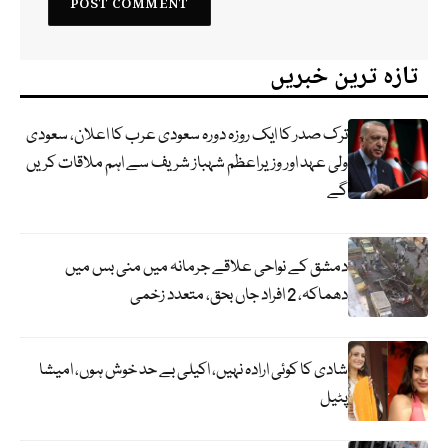
تازہ ترین خبریں
ترک صدر کا ایک روزہ دورہ سعودی عرب کا اعلان، سعودی
ولی عہد اور وزیراعظم شہباز شریف سے اہم ملاقات کریں
گے
دمشق کے نواحی علاقے جرمانہ میں منی بس میں
دھماکہ، 2 افراد جاں بحق، متعدد زخمی
شادی کا کوئی ارادہ نہیں، اکیلی بے حد خوش ہوں، امیشا
پٹیل