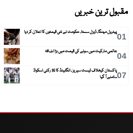
مقبول ترین خبریں
پیٹرول مہنگا، ڈیزل سستا، حکومت نے نئی قیمتوں کا اعلان کر دیا
01
عالمی مارکیٹ میں سونے کی قیمت میں بڑا اضافہ
04
پاکستان کیخلاف ٹیسٹ سیریز ، انگلینڈ کا 16 رکنی اسکواڈ
07
سامنے آ گیا