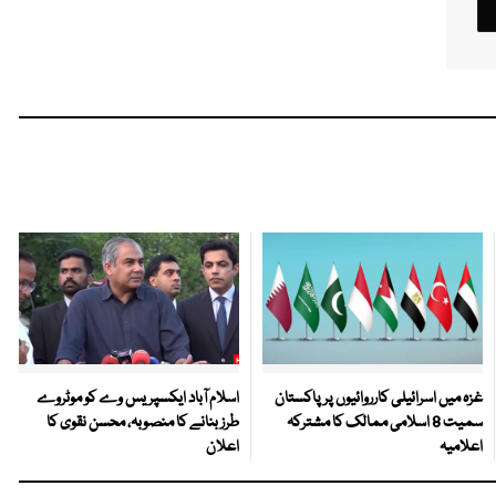
غزہ میں اسرائیلی کارروائیوں پر پاکستان
اسلام آباد ایکسپریس وے کو موٹروے
سمیت 8 اسلامی ممالک کا مشترکہ
طرز بنانے کا منصوبہ، محسن نقوی کا
اعلامیہ
اعلان