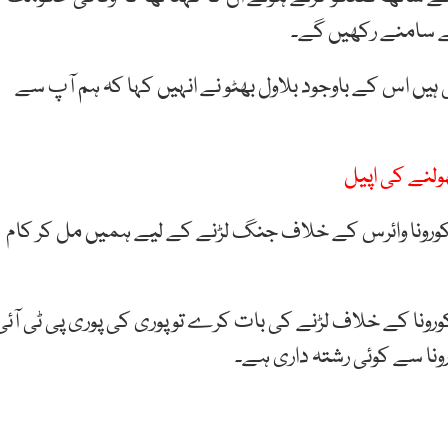
کے سامنے رکھیں گے۔
ں اس کے باوجود بلاول بھٹو نے انہیں کہا کہ ہم آپ سے
ولنے کی اپیل
 کہ کورونا وائرس کے خلاف جنگ لڑنے کے لیے ہمیں مل کر کام
کورونا کے خلاف لڑنے کی بات کرے تو پوری کی پوری پی ٹی آئی
ونا سے کوئی رشتہ داری ہے۔