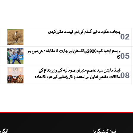
پنجاب حکومت نے گندم کی نئی قیمت مقرر کردی
3
02
ویمنز ایشیا کپ 2026، پاکستان اور بھارت کا مقابلہ دبئی میں ہو
6
05
گا
فیلڈ مارشل سید عاصم منیر اور صومالیہ کے وزیر دفاع کی
9
08
ملاقات، دفاعی تعاون اور استعدادِ کار بڑھانے کے عزم کا اعادہ
نیوز کیٹیگریز
انگر