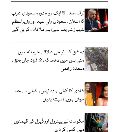
ترک صدر کا ایک روزہ دورہ سعودی عرب
کا اعلان، سعودی ولی عہد اور وزیراعظم
شہباز شریف سے اہم ملاقات کریں گے
دمشق کے نواحی علاقے جرمانہ میں
منی بس میں دھماکہ، 2 افراد جاں بحق،
متعدد زخمی
شادی کا کوئی ارادہ نہیں، اکیلی بے حد
خوش ہوں، امیشا پٹیل
حکومت نے پیٹرول اور ڈیزل کی قیمتوں
میں کمی کر دی