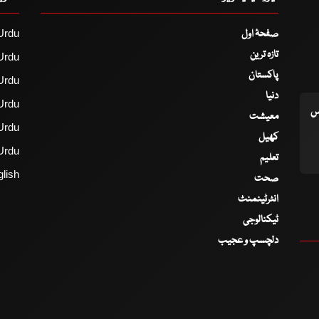
صفحۂ اول
Urdu
تازہ ترین
Urdu
پاکستان
Urdu
دنیا
Urdu
اس
معیشت
Urdu
کھیل
Urdu
تعلیم
lish
صحت
انٹرٹینمنٹ
ٹیکنالوجی
دلچسپ و عجیب