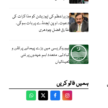
وزیراعظم کی اپوزیشن کو مذاکرات کی
دعوت، اوپن ایجنڈے پر بات ہوگی،
طارق فضل چودھری
بیوروکریسی میں بڑے پیمانے پر تقرر و
تبادلے، متعدد اہم عہدوں پر نئی
تعیناتیاں
ہمیں فالو کریں
WhatsApp
Twitter
Facebook
Facebook