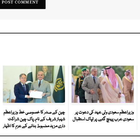
وزیراعظم سعودی ولی عہد کی دعوت پر
چین کے صدر کا خصوصی خط وزیراعظم
سعودی عرب پہنچ گئے، پر تپاک استقبال
شہباز شریف کے نام، پاک چین شراکت
داری مزید مضبوط بنانے کے عزم کا اظہار