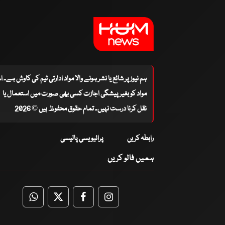
ہم نیوز پر شائع یا نشر ہونے والا مواد ادارتی ٹیم کی کاوش ہے۔ 
مواد کو بغیر پیشگی اجازت کسی بھی صورت میں استعمال یا
نقل کرنا درست نہیں۔ تمام حقوق محفوظ ہیں © 2026
رابطہ کریں
پرائیویسی پالیسی
ہمیں فالو کریں
WhatsApp
Twitter
Facebook
Facebook