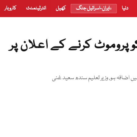
دنیا
ایران-اسرائیل جنگ
کھیل
انٹرٹینمنٹ
کاروبار
کو پروموٹ کرنے کے اعلان پر
 اضافہ ہو, وزیر تعلیم سندھ سعید غنی