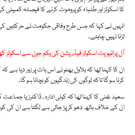
کا اسکولز اور طلباء کو پروموٹ کرنے کا فیصلہ کمیٹی 
انہوں نے کہا کہ جس طرح وفاقی حکومت نے حرکتیں کی ہی
لڑنا نہیں چاہتے۔
آل پرائیویٹ اسکولز فیڈریشن کی یکم جون سے اسکولز کھ
ان کا کہنا تھا کہ بلاول بھٹو نے اس بات پر زور دیا ہے
کرنا ہو گا تاکہ لوگوں کی زندگیوں کو بچانا ہو گا۔
سعید غنی کا کہنا تھا کہ کوئی ادارہ ، ڈاکٹرز یا جماعت 
ان کے خلاف ہاتھ دھو کر پڑ جاتی ہے لگتا ہے ان کی کور