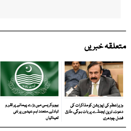
متعلقہ خبریں
بیوروکریسی میں بڑے پیمانے پر تقرر و
وزیراعظم کی اپوزیشن کو مذاکرات کی
تبادلے، متعدد اہم عہدوں پر نئی
دعوت، اوپن ایجنڈے پر بات ہوگی، طارق
تعیناتیاں
فضل چودھری