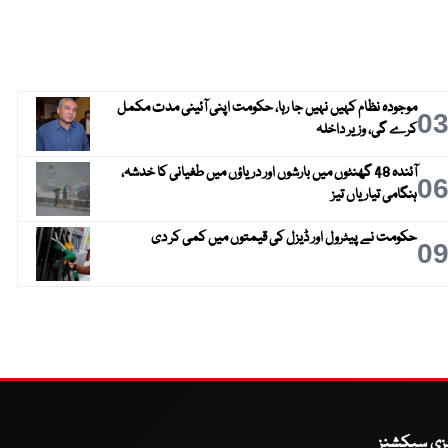
موجودہ نظام کہیں نہیں جا رہا، حکومت اپنی آئینی مدت مکمل
0
کرے گی، وزیر داخلہ
آئندہ 48 گھنٹوں میں بارشوں اور دریاؤں میں طغیانی کا خدشہ،
0
ہنگامی تیاریاں تیز
حکومت نے پیٹرول اور ڈیزل کی قیمتوں میں کمی کر دی
0
یزی سیکشنز