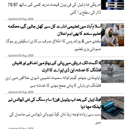
امریکی خام تیل کی فی بیرل قیمت مزید کمی کے ساتھ 78.97
ڈالر کی سطح پر آ گئی
Updated 03 Aug, 2026
اسلام آباد میں تعلیمی ادارے کل سے کھل جائیں گے، محکمہ
تعلیم سندھ کا بھی اہم اعلان
ہفتے میں 6 روز تدریس کا اطلاق صرف سرکاری اسکولوں پر ہوگا،
صوبائی وزیر تعلیم
Updated 02 Aug, 2026
4 اگست تک دریاؤں میں پانی کے بہاؤ میں اضافے اور فلیش
فلڈنگ کا خدشہ، این ڈی ایم اے کا الرٹ
راولپنڈی، جہلم، گوجرانوالہ سمیت نشیبی شہری علاقوں میں اربن
فلڈنگ اور بارش کا پانی جمع ہونے کا خدشہ ہے
Updated 02 Aug, 2026
فولڈ ایبل کے بعد اب رولیبل فون؟ سام سنگ کی نئی ڈیوائس نے
تہلکہ مچا دیا
سب سے زیادہ توجہ زیڈ نائن کوڈ نیم والی ڈیوائس نے حاصل کی
ہے
Updated 01 Aug, 2026