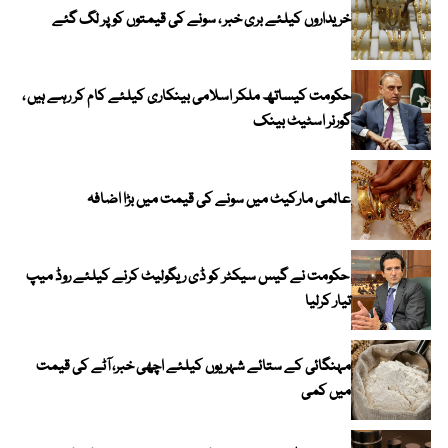
خریداروں کیلئے بری خبر ، سونے کی قیمتوں کو پر لگ گئے
حکومت کیساتھ ملکر اسلامی بینکاری کیلئے کام کر رہے ہیں ،
گورنر اسٹیٹ بینک
عالمی مارکیٹ میں سونے کی قیمت میں بڑا اضافہ
حکومت نے گیس سیکٹر کو ڈی ریگولیٹ کرنے کیلئے روڈ میپ
تیار کرلیا
مہنگائی کے ستائے شہریوں کیلئے اچھی خبر، آٹے کی قیمت
میں کمی