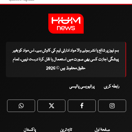
ہم نیوز پر شائع یا نشر ہونے والا مواد ادارتی ٹیم کی کاوش ہے۔ اس مواد کو بغیر
پیشگی اجازت کسی بھی صورت میں استعمال یا نقل کرنا درست نہیں۔ تمام
حقوق محفوظ ہیں © 2026
رابطہ کریں
پرائیویسی پالیسی
WhatsApp
Twitter
Facebook
Faceboo
صفحۂ اول
تازہ ترین
پاکستان