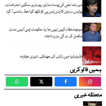
میر رضا علی کی پوسٹ مارٹم رپورٹ پر سنگین اعتراضات،
پولیس سرجن کا ایس ایس پی کو لکھا گیا خط سامنے آ گیا
موجودہ نظام کہیں نہیں جا رہا، حکومت اپنی آئینی مدت
مکمل کرے گی، وزیر داخلہ
انڈونیشیا میں زلزلے کے جھٹکے، شہری خوفزدہ
ہمیں فالو کریں
WhatsApp
Twitter
Facebook
Faceboo
متعلقہ خبریں