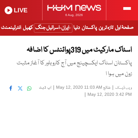
LIVE
6 Aug, 2026
صفحۂ اول
تازہ ترین
پاکستان
دنیا
ایران-اسرائیل جنگ
کھیل
انٹرٹینمنٹ
اسٹاک مارکیٹ میں 319پوائنٹس کا اضافہ
پاکستان اسٹاک ایکسچینج میں آج کاروباور کا آغاز مثبت
زون میں ہوا ا
|
شائع
|
اپ ڈیٹ
May 12, 2020 11:03 AM
ویب ڈیسک
|
May 12, 2020 3:42 PM