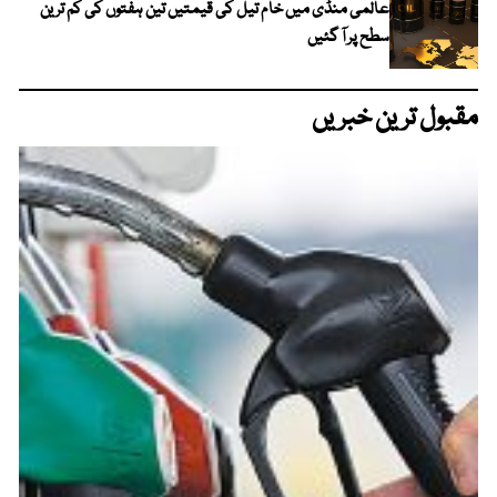
عالمی منڈی میں خام تیل کی قیمتیں تین ہفتوں کی کم ترین
سطح پر آ گئیں
مقبول ترین خبریں