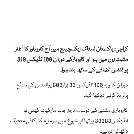
کراچی: پاکستان اسٹاک ایکسچینج میں آج کاروباور کا آغاز
مثبت زون میں ہوا اور کاروبارکے دورا ن 100انڈیکس 319
پوائنٹس اضافے کے ساتھ بند ہوا۔
دورا ن کاروبار100 انڈیکس 33 ہزار603 پوائنٹس کی سطح
پرٹریڈ کرتے دیکھا گیا۔
کاروباری ہفتے کے دوسرے روز جب مارکیٹ کھلی تو
انڈیکس33283 پر تھا اور شروع میں سرمایہ کار کافی متحرک
دکھائی دیئے۔