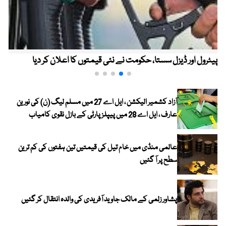
پیٹرول اور ڈیزل سستا، حکومت نے نئی قیمتوں کا اعلان کر دیا
آزاد کشمیر الیکشن ، ایل اے 27 میں مسلم لیگ (ن) کی نورین
عارف ، ایل اے 28 میں پیپلز پارٹی کے بازل نقوی کامیاب
عالمی منڈی میں خام تیل کی قیمتیں تین ہفتوں کی کم ترین
سطح پر آ گئیں
پشاور زلمی کے مالک جاوید آفریدی کی والدہ انتقال کر گئیں