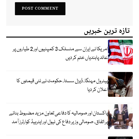
تازہ ترین خبریں
امریکا نے ایران سے منسلک 3 کمپنیوں اور 2 طیاروں پر
عائد پابندیاں ختم کر دیں
پیٹرول مہنگا، ڈیزل سستا، حکومت نے نئی قیمتوں کا
اعلان کر دیا
پاکستان اور صومالیہ کا دفاعی تعاون مزید مضبوط بنانے
پر اتفاق، صومالی وزیر دفاع کی نیول اور ایئرہیڈ کوارٹرز آمد