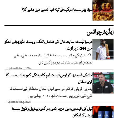
سونا پھر سستا ہوگیا،فی تولہ اب کتنے میں ملے گا؟
ایڈیٹرچوائس
دوسرا ٹیسٹ، ساجد خان کی شاندار بالنگ، ویسٹ انڈیز پہلی اننگز
میں 344 رنز پر آؤٹ
پاکستان کی جانب سے ساجد خان نے 4، محمد علی، علی
عثمان اور عبید شاہ نے دو دو وکٹیں لیں
Updated 03 Aug, 2026
مائیک اسمتھ کو قومی ٹیسٹ ٹیم کا بیٹنگ کوچ بنائے جانے کا
قوی امکان
جنوبی افریقی کرکٹر اس سے قبل ملتان سلطانز کے اسسٹنٹ
کوچ کے طور پر بھی خدمات انجام دے چکے ہیں
Updated 03 Aug, 2026
تیل کی قیمتوں میں مزید کمی ہو گئی، پیٹرول و ڈیزل سستا
ہونے کا امکان