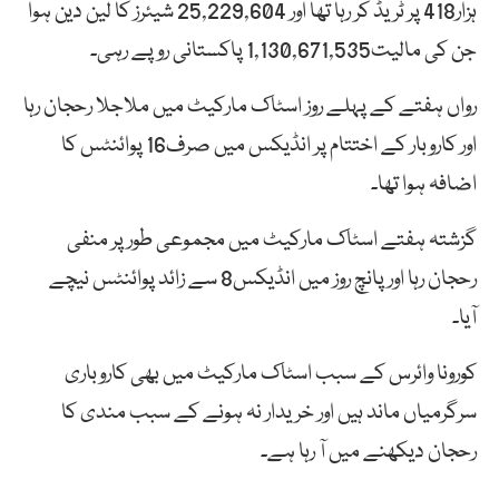
ہزار418 پر ٹریڈ کر رہا تھا اور 25,229,604 شیئرز کا لین دین ہوا
جن کی مالیت1,130,671,535 پاکستانی روپے رہی۔
رواں ہفتے کے پہلے روز اسٹاک مارکیٹ میں ملاجلا رحجان رہا
اور کاروبار کے اختتام پر انڈیکس میں صرف16 پوائنٹس کا
اضافہ ہوا تھا۔
گزشتہ ہفتے اسٹاک مارکیٹ میں مجموعی طور پر منفی
رحجان رہا اور پانچ روز میں انڈیکس8 سے زائد پوائنٹس نیچے
آیا۔
کورونا وائرس کے سبب اسٹاک مارکیٹ میں بھی کاروباری
سرگرمیاں ماند ہیں اور خریدار نہ ہونے کے سبب مندی کا
رحجان دیکھنے میں آ رہا ہے۔